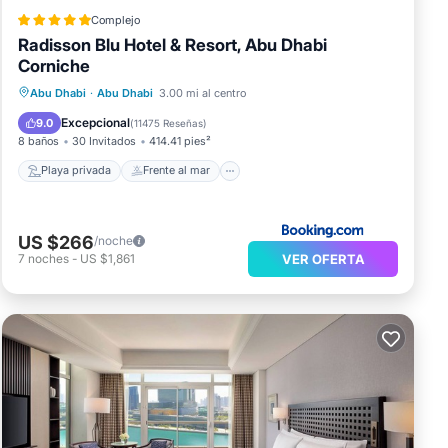
Complejo
Radisson Blu Hotel & Resort, Abu Dhabi
Corniche
Playa privada
Frente al mar
Abu Dhabi
·
Abu Dhabi
3.00 mi al centro
Bañera de hidromasaje
Desayuno
Excepcional
9.0
(
11475 Reseñas
)
8 baños
30 Invitados
414.41 pies²
Playa privada
Frente al mar
US $266
/noche
VER OFERTA
7
noches
-
US $1,861