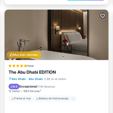
Muy bien valorado
Hotel
The Abu Dhabi EDITION
Frente al mar
Bañera de hidromasaje
Desayuno
Abu Dhabi
·
Abu Dhabi
2.96 mi al centro
Estación de carga para vehículos eléctricos
Excepcional
9.3
(
1785 Reseñas
)
12 baños
1563.84 pies²
Frente al mar
Bañera de hidromasaje