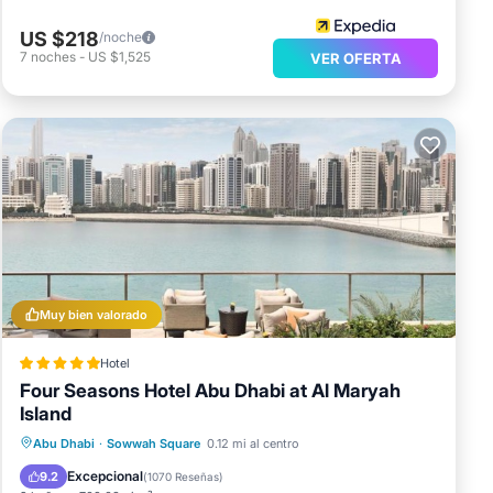
US $218
/noche
7
noches
-
US $1,525
VER OFERTA
Muy bien valorado
Hotel
Four Seasons Hotel Abu Dhabi at Al Maryah
Island
Frente al mar
Bañera de hidromasaje
Desayuno
Abu Dhabi
·
Sowwah Square
0.12 mi al centro
Estación de carga para vehículos eléctricos
Excepcional
9.2
(
1070 Reseñas
)