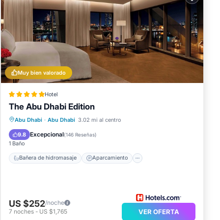
ra
ste
om.
Muy bien valorado
Hotel
s
The Abu Dhabi Edition
Bañera de hidromasaje
Aparcamiento
Abu Dhabi
·
Abu Dhabi
3.02 mi al centro
Piscina
Spa
Excepcional
9.8
(
146 Reseñas
)
1 Baño
Bañera de hidromasaje
Aparcamiento
US $252
/noche
7
noches
-
US $1,765
VER OFERTA