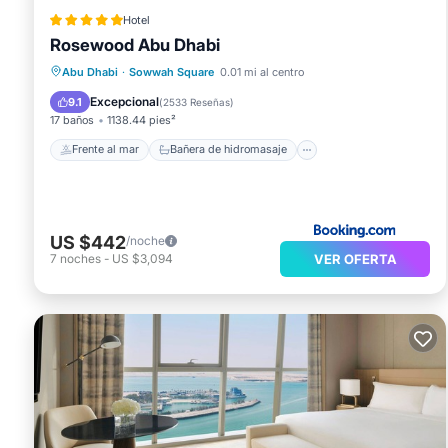
Hotel
Rosewood Abu Dhabi
Frente al mar
Bañera de hidromasaje
Desayuno
Abu Dhabi
·
Sowwah Square
0.01 mi al centro
Estación de carga para vehículos eléctricos
Excepcional
9.1
(
2533 Reseñas
)
17 baños
1138.44 pies²
Frente al mar
Bañera de hidromasaje
US $442
/noche
VER OFERTA
7
noches
-
US $3,094