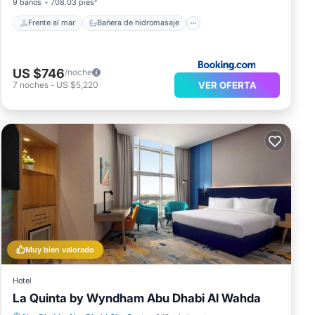
9 baños
708.03 pies²
Frente al mar
Bañera de hidromasaje
US $746
/noche
VER OFERTA
7
noches
-
US $5,220
Muy bien valorado
Hotel
La Quinta by Wyndham Abu Dhabi Al Wahda