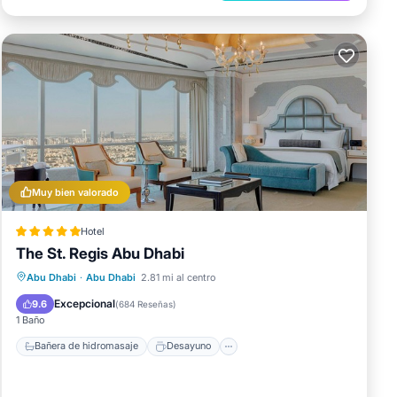
Muy bien valorado
Hotel
The St. Regis Abu Dhabi
Bañera de hidromasaje
Desayuno
Abu Dhabi
·
Abu Dhabi
2.81 mi al centro
Aparcamiento
Piscina
Excepcional
9.6
(
684 Reseñas
)
1 Baño
Bañera de hidromasaje
Desayuno