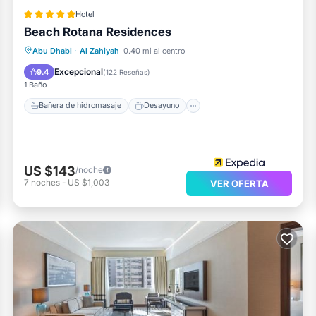
Hotel
Beach Rotana Residences
Bañera de hidromasaje
Desayuno
Abu Dhabi
·
Al Zahiyah
0.40 mi al centro
Aparcamiento
Piscina
Excepcional
9.4
(
122 Reseñas
)
1 Baño
Bañera de hidromasaje
Desayuno
US $143
/noche
7
noches
-
US $1,003
VER OFERTA