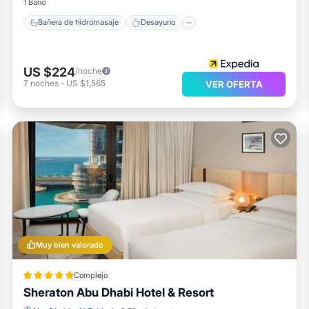
1 Baño
Bañera de hidromasaje
Desayuno
US $224
/noche
7
noches
-
US $1,565
VER OFERTA
Muy bien valorado
Complejo
Sheraton Abu Dhabi Hotel & Resort