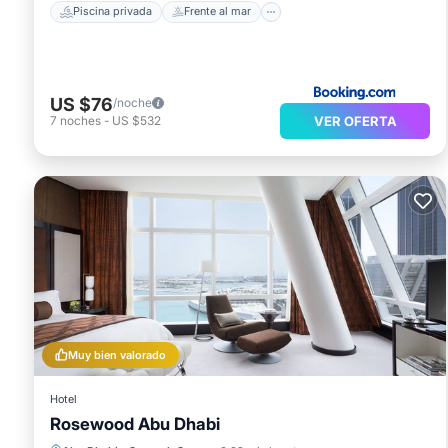
Piscina privada
Frente al mar
US $76
/noche
VER OFERTA
7
noches
-
US $532
Muy bien valorado
Hotel
Rosewood Abu Dhabi