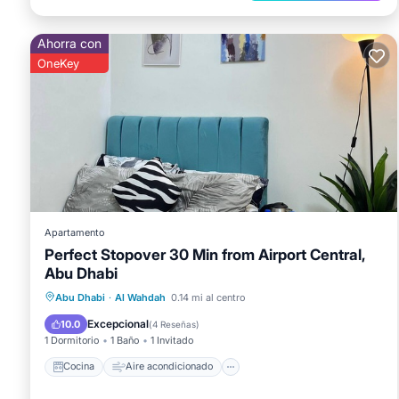
Ahorra con
OneKey
Apartamento
Perfect Stopover 30 Min from Airport Central,
Abu Dhabi
Cocina
Aire acondicionado
Internet
Abu Dhabi
·
Al Wahdah
0.14 mi al centro
Apto para niños
Excepcional
10.0
(
4 Reseñas
)
1 Dormitorio
1 Baño
1 Invitado
Cocina
Aire acondicionado