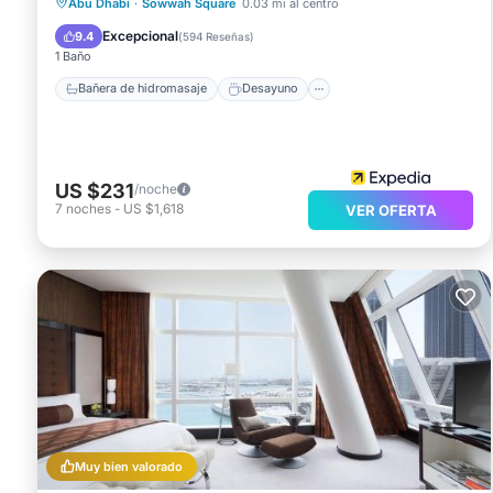
Bañera de hidromasaje
Desayuno
Abu Dhabi
·
Sowwah Square
0.03 mi al centro
Aparcamiento
Piscina
Excepcional
9.4
(
594 Reseñas
)
1 Baño
Bañera de hidromasaje
Desayuno
US $231
/noche
7
noches
-
US $1,618
VER OFERTA
Muy bien valorado