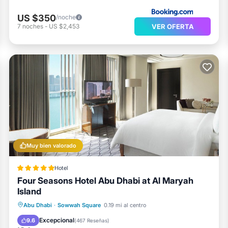
US $350
/noche
VER OFERTA
7
noches
-
US $2,453
Muy bien valorado
Hotel
Four Seasons Hotel Abu Dhabi at Al Maryah
Island
Bañera de hidromasaje
Desayuno
Abu Dhabi
·
Sowwah Square
0.19 mi al centro
Aparcamiento
Piscina
Excepcional
9.6
(
467 Reseñas
)