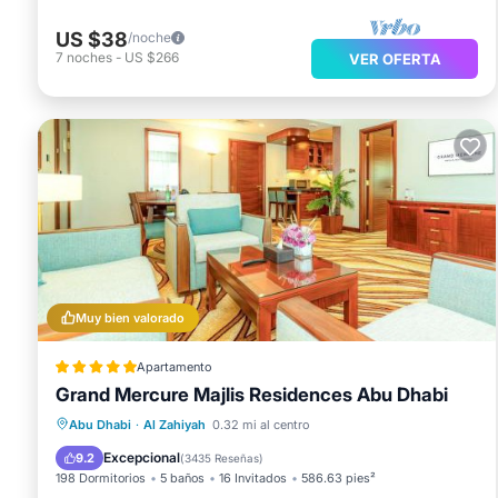
US $38
/noche
7
noches
-
US $266
VER OFERTA
Muy bien valorado
Apartamento
Grand Mercure Majlis Residences Abu Dhabi
Piscina privada
Frente al mar
Abu Dhabi
·
Al Zahiyah
0.32 mi al centro
Bañera de hidromasaje
Desayuno
Excepcional
9.2
(
3435 Reseñas
)
198 Dormitorios
5 baños
16 Invitados
586.63 pies²