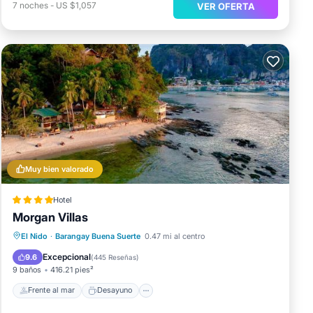
7
noches
-
US $1,057
VER OFERTA
Muy bien valorado
Hotel
Morgan Villas
Frente al mar
Desayuno
El Nido
·
Barangay Buena Suerte
0.47 mi al centro
Vista al mar
Balcón/Terraza
Excepcional
9.6
(
445 Reseñas
)
9 baños
416.21 pies²
Frente al mar
Desayuno