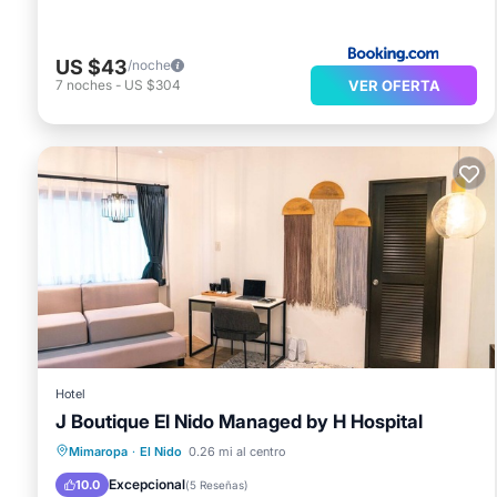
US $43
/noche
VER OFERTA
7
noches
-
US $304
Hotel
J Boutique El Nido Managed by H Hospital
Spa
Aire acondicionado
Internet
Mimaropa
·
El Nido
0.26 mi al centro
Apto para niños
Excepcional
10.0
(
5 Reseñas
)