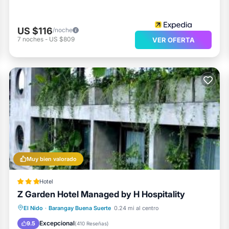
US $116
/noche
7
noches
-
US $809
VER OFERTA
Muy bien valorado
Hotel
Z Garden Hotel Managed by H Hospitality
Aire acondicionado
Internet
Apto para niños
El Nido
·
Barangay Buena Suerte
0.24 mi al centro
Transporte/Servicio de traslado
Excepcional
9.5
(
410 Reseñas
)