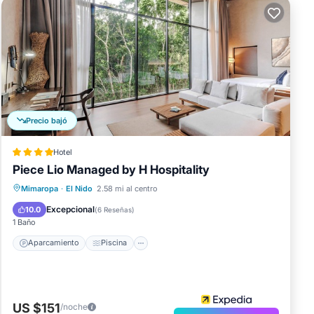
Precio bajó
Hotel
Piece Lio Managed by H Hospitality
Aparcamiento
Piscina
Cocina
Mimaropa
·
El Nido
2.58 mi al centro
Internet
Excepcional
10.0
(
6 Reseñas
)
1 Baño
Aparcamiento
Piscina
US $151
/noche