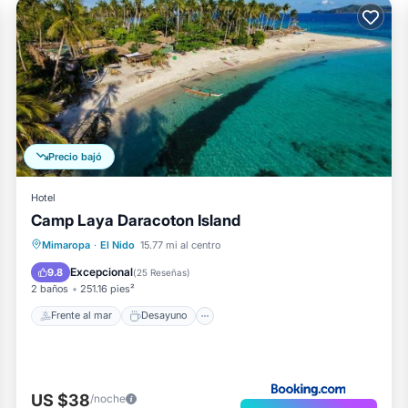
Precio bajó
Hotel
Camp Laya Daracoton Island
Frente al mar
Desayuno
Mimaropa
·
El Nido
15.77 mi al centro
Aparcamiento
Vista al mar
Excepcional
9.8
(
25 Reseñas
)
2 baños
251.16 pies²
Frente al mar
Desayuno
US $38
/noche