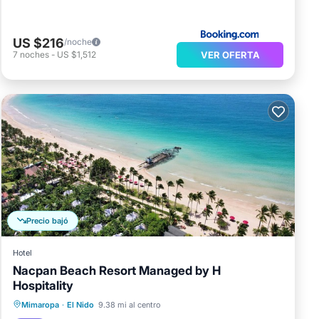
US $216
/noche
VER OFERTA
7
noches
-
US $1,512
Precio bajó
Hotel
Nacpan Beach Resort Managed by H
Hospitality
Desayuno
Aparcamiento
Spa
Mimaropa
·
El Nido
9.38 mi al centro