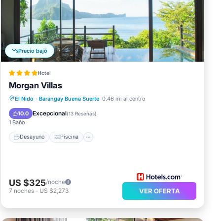
ste
Precio bajó
Hotel
Morgan Villas
l
El Nido
·
Barangay Buena Suerte
0.46 mi al centro
Desayuno
Piscina
Spa
Cocina
Excepcional
10.0
(
13 Reseñas
)
1 Baño
Desayuno
Piscina
US $325
/noche
7
noches
-
US $2,273
VER OFERTA