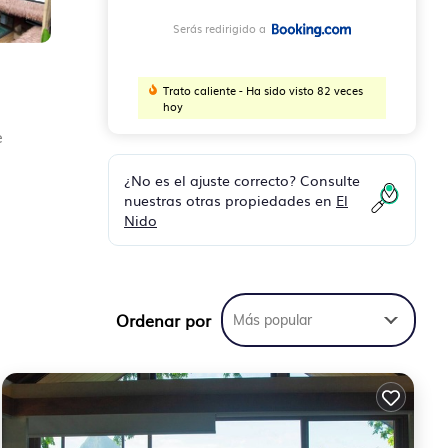
Serás redirigido a
Trato caliente - Ha sido visto 82 veces
hoy
e
¿No es el ajuste correcto? Consulte
nuestras otras propiedades en
El
Nido
a de
ago
Ordenar por
Más popular
na