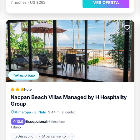
VER OFERTA
7
noches
-
US $263
Precio bajó
Hotel
Nacpan Beach Villas Managed by H Hospitality
Group
Desayuno
Aparcamiento
Piscina
Mimaropa
·
El Nido
9.44 mi al centro
Spa
Excepcional
10.0
(
6 Reseñas
)
1 Baño
Desayuno
Aparcamiento