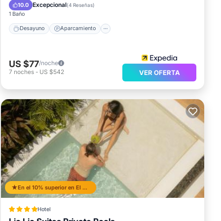
Vista al mar
Excepcional
10.0
(
4 Reseñas
)
1 Baño
Desayuno
Aparcamiento
US $77
/noche
7
noches
-
US $542
VER OFERTA
En el 10% superior en El Nido
Hotel