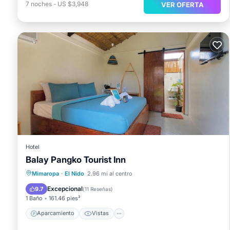
7
noches
-
US $3,948
VER OFERTA
Hotel
Balay Pangko Tourist Inn
Aparcamiento
Vistas
Cocina
Mimaropa
·
El Nido
2.96 mi al centro
Aire acondicionado
Excepcional
9.7
(
11 Reseñas
)
1 Baño
161.46 pies²
Aparcamiento
Vistas