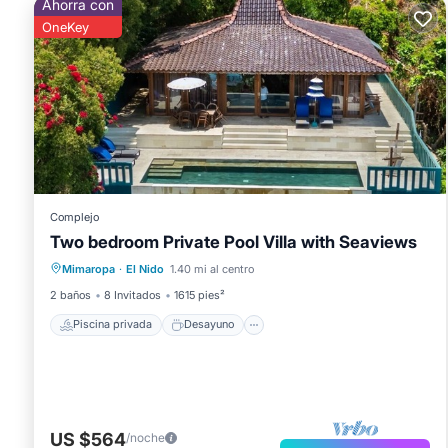
Ahorra con
OneKey
Complejo
Two bedroom Private Pool Villa with Seaviews
Piscina privada
Desayuno
Piscina
Mimaropa
·
El Nido
1.40 mi al centro
Vista al mar
2 baños
8 Invitados
1615 pies²
Piscina privada
Desayuno
US $564
/noche