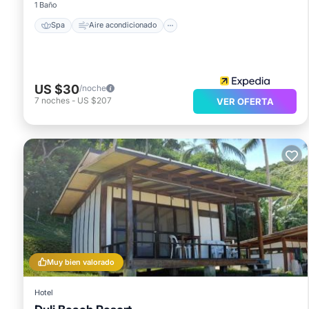
1 Baño
Spa
Aire acondicionado
US $30
/noche
7
noches
-
US $207
VER OFERTA
Muy bien valorado
Hotel