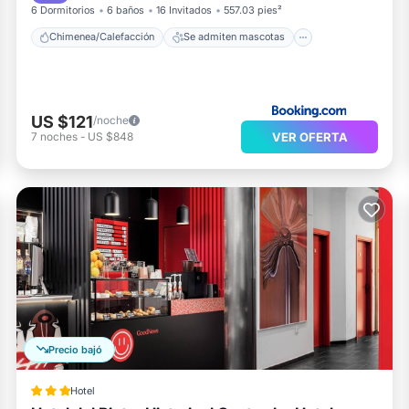
6 Dormitorios
6 baños
16 Invitados
557.03 pies²
Chimenea/Calefacción
Se admiten mascotas
US $121
/noche
VER OFERTA
7
noches
-
US $848
Precio bajó
Hotel