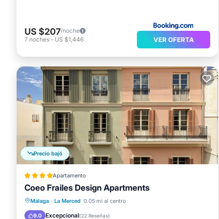
US $207
/noche
VER OFERTA
7
noches
-
US $1,446
Precio bajó
Apartamento
Coeo Frailes Design Apartments
Desayuno
Cocina
Málaga
·
La Merced
0.05 mi al centro
Aire acondicionado
Internet
Excepcional
9.0
(
22 Reseñas
)