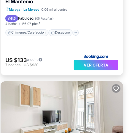
El Mantenío
Chimenea/Calefacción
Desayuno
Málaga
·
La Merced
0.06 mi al centro
Se admiten mascotas
Cocina
Fabuloso
8.5
(
805 Reseñas
)
4 baños
156.07 pies²
Chimenea/Calefacción
Desayuno
US $133
/noche
VER OFERTA
7
noches
-
US $930