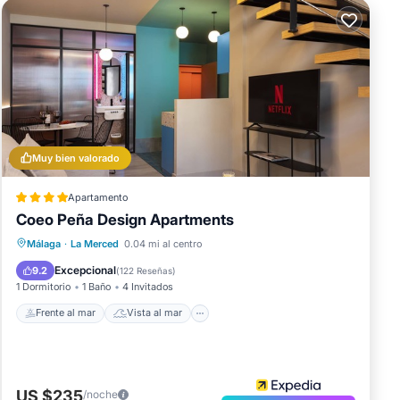
Muy bien valorado
Apartamento
Coeo Peña Design Apartments
Frente al mar
Vista al mar
Vistas
Málaga
·
La Merced
0.04 mi al centro
Desayuno
Excepcional
9.2
(
122 Reseñas
)
1 Dormitorio
1 Baño
4 Invitados
Frente al mar
Vista al mar
US $235
/noche