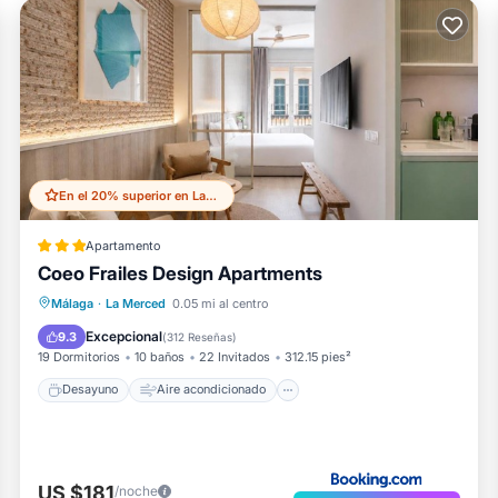
tiene un vecindario amigable, y el La Merced tiene lugares
re el Apartamento en La Merced, Como lugares para visitar y
n para obtener más información.
En el 20% superior en La Merced
Apartamento
Coeo Frailes Design Apartments
Desayuno
Aire acondicionado
Málaga
·
La Merced
0.05 mi al centro
Internet
Apto para niños
Excepcional
9.3
(
312 Reseñas
)
19 Dormitorios
10 baños
22 Invitados
312.15 pies²
Desayuno
Aire acondicionado
US $181
/noche