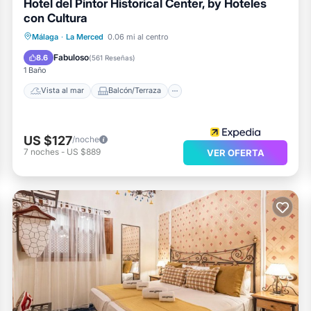
Hotel del Pintor Historical Center, by Hoteles
con Cultura
Vista al mar
Balcón/Terraza
Málaga
·
La Merced
0.06 mi al centro
Vistas
Desayuno
Fabuloso
8.6
(
561 Reseñas
)
1 Baño
Vista al mar
Balcón/Terraza
US $127
/noche
7
noches
-
US $889
VER OFERTA