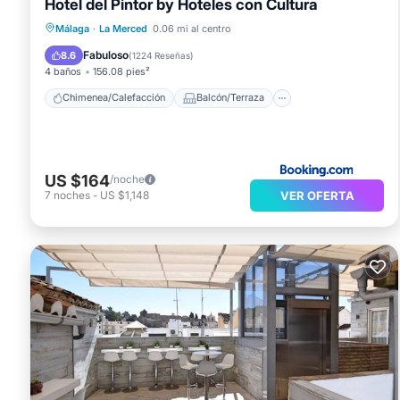
Hotel del Pintor by Hoteles con Cultura
Chimenea/Calefacción
Balcón/Terraza
Málaga
·
La Merced
0.06 mi al centro
Desayuno
Aparcamiento
Fabuloso
8.6
(
1224 Reseñas
)
4 baños
156.08 pies²
Chimenea/Calefacción
Balcón/Terraza
US $164
/noche
VER OFERTA
7
noches
-
US $1,148