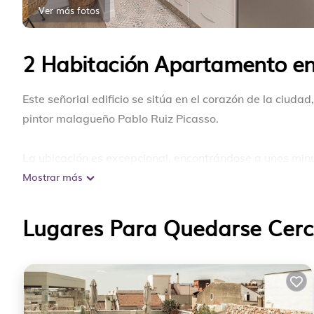
Ver más fotos
2 Habitación Apartamento e
Este señorial edificio se sitúa en el corazón de la ciuda
pintor malagueño Pablo Ruiz Picasso.
La ubicación es excepcional, encontrándose a unos minu
Mostrar más
Larios, Museo Picasso o la Catedral. Está compuesto de 
cama y baño 100% algodón ECO. Cuenta también con Sm
grandes ventanales aportan luz y armonía a cada rincón
Lugares Para Quedarse Cer
Este apartamento tiene mucha personalidad y está dec
nuestros huéspedes. Destaca por su decoración en tono
pasteles y naturales aportando mucha luz y calidez al