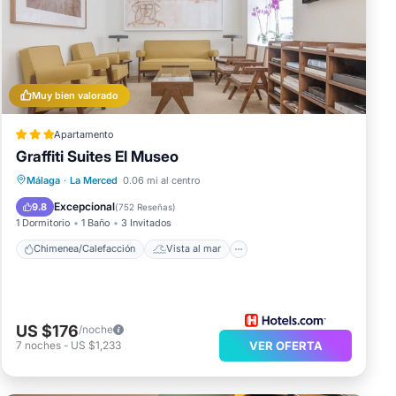
Muy bien valorado
Apartamento
idad
Graffiti Suites El Museo
Chimenea/Calefacción
Vista al mar
Málaga
·
La Merced
0.06 mi al centro
Vistas
Cocina
,
Excepcional
9.8
(
752 Reseñas
)
1 Dormitorio
1 Baño
3 Invitados
Chimenea/Calefacción
Vista al mar
US $176
/noche
os
7
noches
-
US $1,233
VER OFERTA
nte