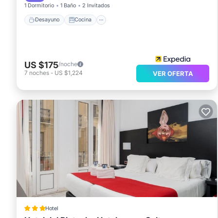
1 Dormitorio
1 Baño
2 Invitados
Desayuno
Cocina
US $175
/noche
7
noches
-
US $1,224
VER OFERTA
Hotel