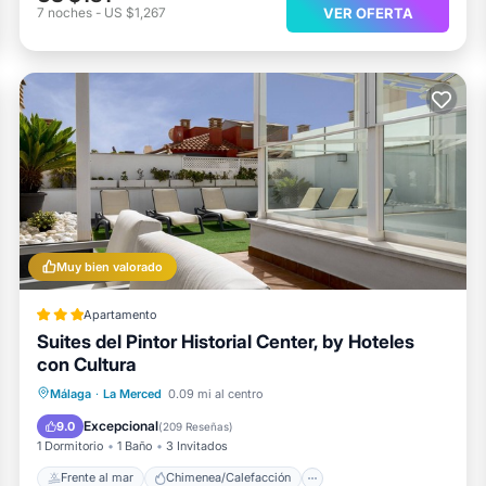
VER OFERTA
7
noches
-
US $1,267
Muy bien valorado
Apartamento
Suites del Pintor Historial Center, by Hoteles
con Cultura
Frente al mar
Chimenea/Calefacción
Málaga
·
La Merced
0.09 mi al centro
Vista al mar
Balcón/Terraza
Excepcional
9.0
(
209 Reseñas
)
1 Dormitorio
1 Baño
3 Invitados
Frente al mar
Chimenea/Calefacción