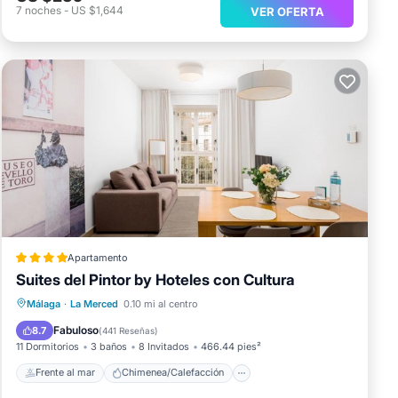
7
noches
-
US $1,644
VER OFERTA
Apartamento
Suites del Pintor by Hoteles con Cultura
Frente al mar
Chimenea/Calefacción
Málaga
·
La Merced
0.10 mi al centro
Vista al mar
Balcón/Terraza
Fabuloso
8.7
(
441 Reseñas
)
11 Dormitorios
3 baños
8 Invitados
466.44 pies²
Frente al mar
Chimenea/Calefacción