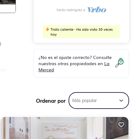
Serás redirigido a
Trato caliente - Ha sido visto 30 veces
hoy
l
¿No es el ajuste correcto? Consulte
nuestras otras propiedades en
La
Merced
lle
de
us
Ordenar por
Más popular
s