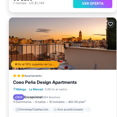
7
noches
-
US $1,748
VER OFERTA
En el 10% superior en La Merced
Apartamento
Coeo Peña Design Apartments
Chimenea/Calefacción
Aire acondicionado
Internet
Málaga
·
La Merced
0.05 mi al centro
Apto para niños
Excepcional
9.0
(
664 Reseñas
)
11 Dormitorios
4 baños
15 Invitados
462.85 pies²
Chimenea/Calefacción
Aire acondicionado