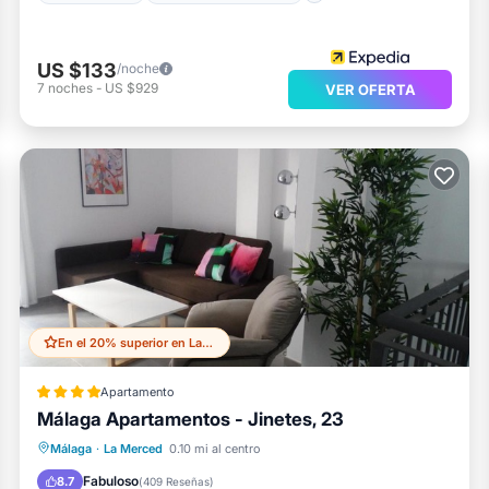
US $133
/noche
7
noches
-
US $929
VER OFERTA
En el 20% superior en La Merced
Apartamento
Málaga Apartamentos - Jinetes, 23
Chimenea/Calefacción
Se admiten mascotas
Aparcamiento
Málaga
·
La Merced
0.10 mi al centro
Aire acondicionado
Fabuloso
8.7
(
409 Reseñas
)