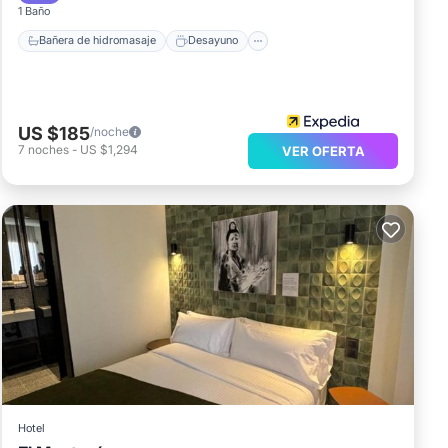
1 Baño
Bañera de hidromasaje
Desayuno
US $185
/noche
7
noches
-
US $1,294
VER OFERTA
Hotel