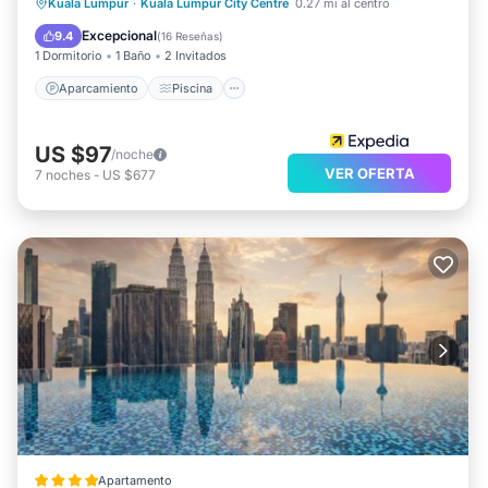
Aparcamiento
Piscina
Cocina
Kuala Lumpur
·
Kuala Lumpur City Centre
0.27 mi al centro
Aire acondicionado
Excepcional
9.4
(
16 Reseñas
)
1 Dormitorio
1 Baño
2 Invitados
Aparcamiento
Piscina
US $97
/noche
VER OFERTA
7
noches
-
US $677
Apartamento