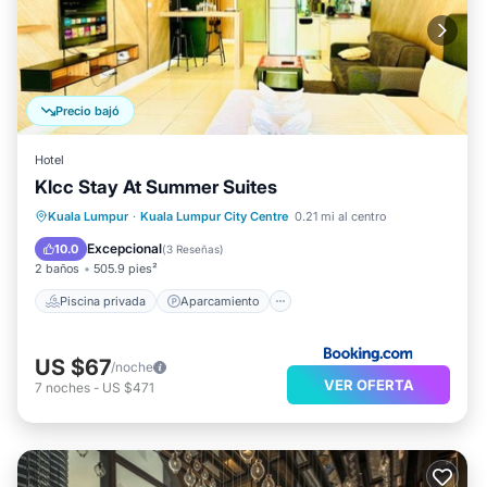
Precio bajó
Hotel
Klcc Stay At Summer Suites
Piscina privada
Aparcamiento
Kuala Lumpur
·
Kuala Lumpur City Centre
0.21 mi al centro
Piscina
Vistas
Excepcional
10.0
(
3 Reseñas
)
2 baños
505.9 pies²
Piscina privada
Aparcamiento
US $67
/noche
VER OFERTA
7
noches
-
US $471