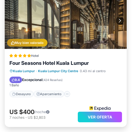
Muy bien valorado
Hotel
Four Seasons Hotel Kuala Lumpur
Desayuno
Aparcamiento
Piscina
Kuala Lumpur
·
Kuala Lumpur City Centre
0.43 mi al centro
Spa
Excepcional
9.4
(
424 Reseñas
)
1 Baño
Desayuno
Aparcamiento
US $400
/noche
VER OFERTA
7
noches
-
US $2,803