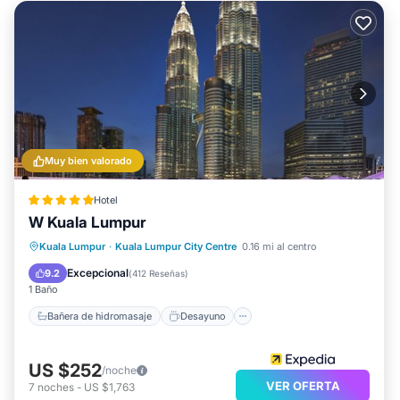
Muy bien valorado
Hotel
W Kuala Lumpur
Bañera de hidromasaje
Desayuno
Kuala Lumpur
·
Kuala Lumpur City Centre
0.16 mi al centro
Piscina
Spa
Excepcional
9.2
(
412 Reseñas
)
1 Baño
Bañera de hidromasaje
Desayuno
US $252
/noche
VER OFERTA
7
noches
-
US $1,763