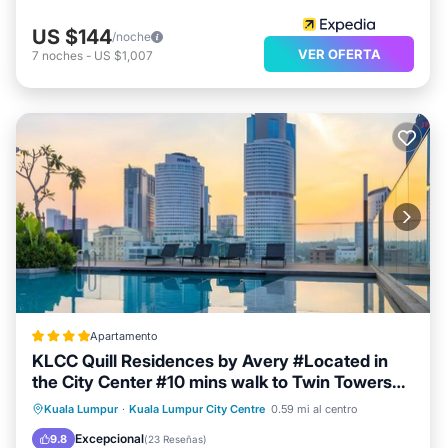
US $144
/noche
VER OFERTA
7
noches
-
US $1,007
Apartamento
KLCC Quill Residences by Avery #Located in
the City Center #10 mins walk to Twin Towers
#Infinity pool#中英文房东
Frente al mar
Desayuno
Kuala Lumpur
·
Kuala Lumpur City Centre
0.59 mi al centro
Aparcamiento
Piscina
Excepcional
9.8
(
23 Reseñas
)