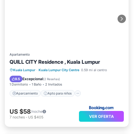
Apartamento
QUILL CITY Residence , Kuala Lumpur
Aparcamiento
Apto para niños
Kuala Lumpur
·
Kuala Lumpur City Centre
0.59 mi al centro
Seguridad/Protección
Excepcional
9.5
(
2 Reseñas
)
1 Dormitorio
1 Baño
2 Invitados
Aparcamiento
Apto para niños
US $58
/noche
VER OFERTA
7
noches
-
US $405