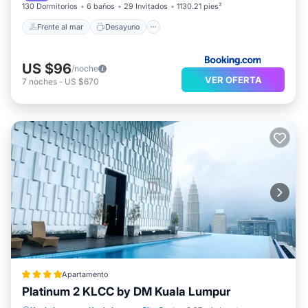
130 Dormitorios
6 baños
29 Invitados
1130.21 pies²
Frente al mar
Desayuno
US $96
/noche
VER OFERTA
7
noches
-
US $670
Apartamento
Platinum 2 KLCC by DM Kuala Lumpur