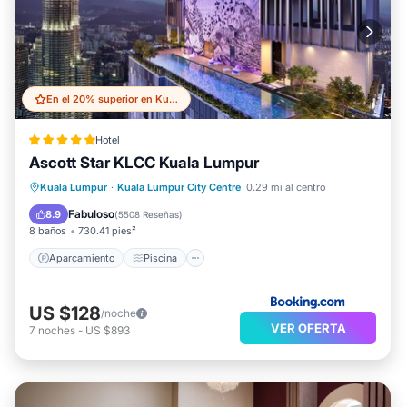
En el 20% superior en Kuala Lumpur City Centre
Hotel
Ascott Star KLCC Kuala Lumpur
Aparcamiento
Piscina
Kuala Lumpur
·
Kuala Lumpur City Centre
0.29 mi al centro
Balcón/Terraza
Aire acondicionado
Fabuloso
8.9
(
5508 Reseñas
)
8 baños
730.41 pies²
Aparcamiento
Piscina
US $128
/noche
VER OFERTA
7
noches
-
US $893