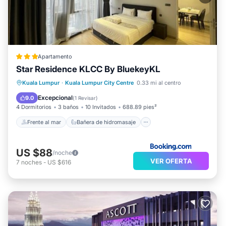
Apartamento
Star Residence KLCC By BluekeyKL
Frente al mar
Bañera de hidromasaje
Kuala Lumpur
·
Kuala Lumpur City Centre
0.33 mi al centro
Aparcamiento
Piscina
Excepcional
9.0
(
1 Revisar
)
4 Dormitorios
3 baños
10 Invitados
688.89 pies²
Frente al mar
Bañera de hidromasaje
US $88
/noche
VER OFERTA
7
noches
-
US $616