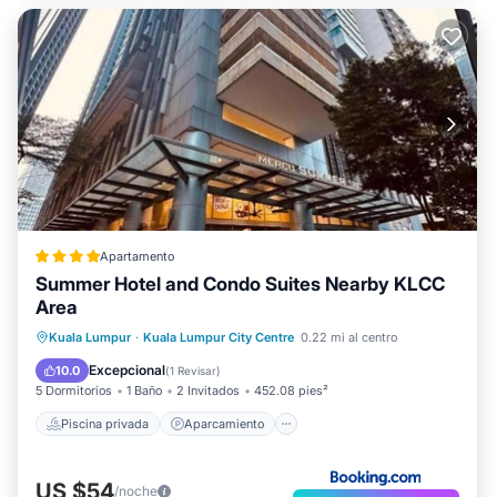
Apartamento
Summer Hotel and Condo Suites Nearby KLCC
Area
Piscina privada
Aparcamiento
Kuala Lumpur
·
Kuala Lumpur City Centre
0.22 mi al centro
Piscina
Vistas
Excepcional
10.0
(
1 Revisar
)
5 Dormitorios
1 Baño
2 Invitados
452.08 pies²
Piscina privada
Aparcamiento
US $54
/noche