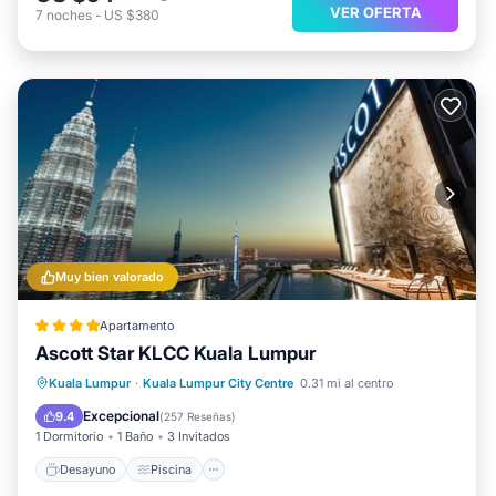
VER OFERTA
7
noches
-
US $380
Muy bien valorado
Apartamento
Ascott Star KLCC Kuala Lumpur
Desayuno
Piscina
Cocina
Kuala Lumpur
·
Kuala Lumpur City Centre
0.31 mi al centro
Aire acondicionado
Excepcional
9.4
(
257 Reseñas
)
1 Dormitorio
1 Baño
3 Invitados
Desayuno
Piscina