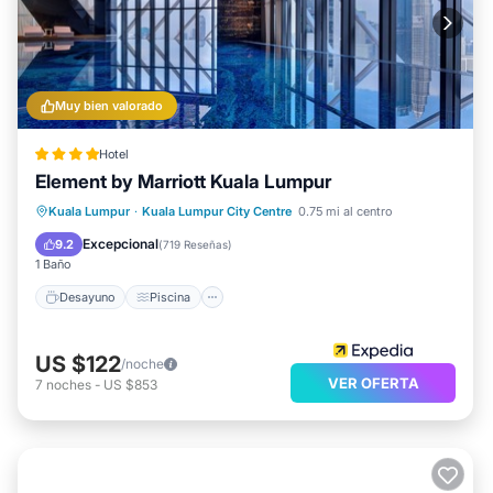
Muy bien valorado
Hotel
Element by Marriott Kuala Lumpur
Desayuno
Piscina
Balcón/Terraza
Kuala Lumpur
·
Kuala Lumpur City Centre
0.75 mi al centro
Cocina
Excepcional
9.2
(
719 Reseñas
)
1 Baño
Desayuno
Piscina
US $122
/noche
VER OFERTA
7
noches
-
US $853