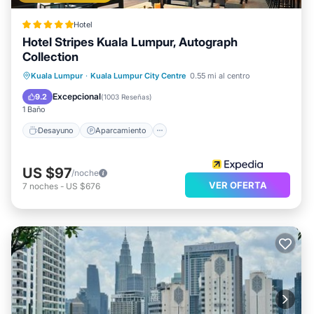
Hotel
Hotel Stripes Kuala Lumpur, Autograph
Collection
Desayuno
Aparcamiento
Piscina
Kuala Lumpur
·
Kuala Lumpur City Centre
0.55 mi al centro
Balcón/Terraza
Excepcional
9.2
(
1003 Reseñas
)
1 Baño
Desayuno
Aparcamiento
US $97
/noche
VER OFERTA
7
noches
-
US $676