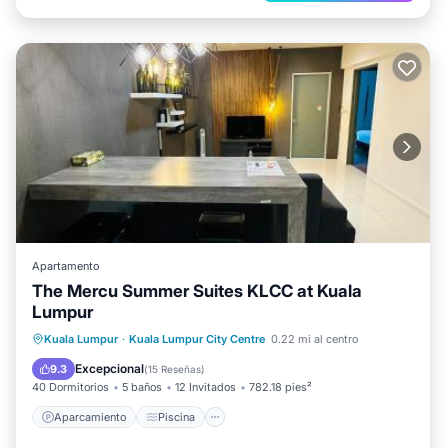
Apartamento
The Mercu Summer Suites KLCC at Kuala
Lumpur
Aparcamiento
Piscina
Kuala Lumpur
·
Kuala Lumpur City Centre
0.22 mi al centro
Aire acondicionado
Internet
Excepcional
9.3
(
15 Reseñas
)
40 Dormitorios
5 baños
12 Invitados
782.18 pies²
Aparcamiento
Piscina