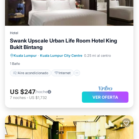
Hotel
Swank Upscale Urban Life Room Hotel King
Bukit Bintang
Aire acondicionado
Internet
Kuala Lumpur
·
Kuala Lumpur City Centre
0.25 mi al centro
Apto para niños
Lavandería
1 Baño
Aire acondicionado
Internet
US $247
/noche
VER OFERTA
7
noches
-
US $1,732