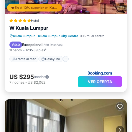
En el 10% superior en Kuala Lumpur City Centre
Hotel
W Kuala Lumpur
Frente al mar
Desayuno
Estación de carga para vehículos eléctricos
Kuala Lumpur
·
Kuala Lumpur City Centre
0.16 mi al centro
Aparcamiento
Excepcional
9.0
(
568 Reseñas
)
11 baños
1235.89 pies²
Frente al mar
Desayuno
US $295
/noche
VER OFERTA
7
noches
-
US $2,062