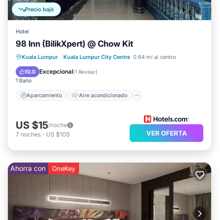
Precio bajó
Hotel
98 Inn (BilikXpert) @ Chow Kit
Aparcamiento
Aire acondicionado
Kuala Lumpur
·
Kuala Lumpur City Centre
0.64 mi al centro
Internet
Apto para niños
Excepcional
10.0
(
1 Revisar
)
1 Baño
Aparcamiento
Aire acondicionado
US $15
/noche
VER OFERTA
7
noches
-
US $105
Ahorra con
OneKey