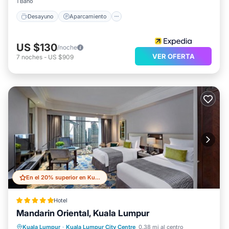
1 Baño
Desayuno
Aparcamiento
US $130
/noche
VER OFERTA
7
noches
-
US $909
En el 20% superior en Kuala Lumpur City Centre
Hotel
Mandarin Oriental, Kuala Lumpur
Frente al mar
Bañera de hidromasaje
Kuala Lumpur
·
Kuala Lumpur City Centre
0.38 mi al centro