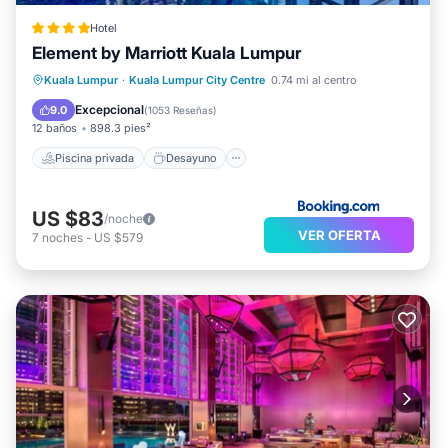
Hotel
Element by Marriott Kuala Lumpur
Piscina privada
Desayuno
Kuala Lumpur
·
Kuala Lumpur City Centre
0.74 mi al centro
Aparcamiento
Piscina
Excepcional
9.0
(
1053 Reseñas
)
12 baños
898.3 pies²
Piscina privada
Desayuno
US $83
/noche
VER OFERTA
7
noches
-
US $579