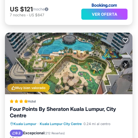
US $121
/noche
VER OFERTA
7
noches
-
US $847
Muy bien valorado
Hotel
Four Points By Sheraton Kuala Lumpur, City
Centre
Desayuno
Aparcamiento
Piscina
Kuala Lumpur
·
Kuala Lumpur City Centre
0.24 mi al centro
Spa
Excepcional
9.2
(
212 Reseñas
)