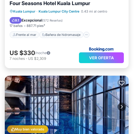
Four Seasons Hotel Kuala Lumpur
Frente al mar
Bañera de hidromasaje
Kuala Lumpur
·
Kuala Lumpur City Centre
0.43 mi al centro
Desayuno
Aparcamiento
Excepcional
9.1
(
572 Reseñas
)
17 baños
887.71 pies²
Frente al mar
Bañera de hidromasaje
US $330
/noche
VER OFERTA
7
noches
-
US $2,309
Muy bien valorado