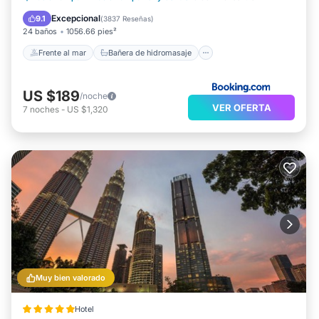
Desayuno
Aparcamiento
Excepcional
9.1
(
3837 Reseñas
)
24 baños
1056.66 pies²
Frente al mar
Bañera de hidromasaje
US $189
/noche
VER OFERTA
7
noches
-
US $1,320
Muy bien valorado
Hotel