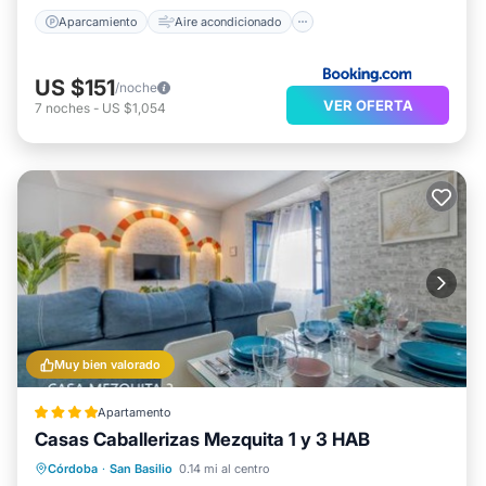
Aparcamiento
Aire acondicionado
US $151
/noche
VER OFERTA
7
noches
-
US $1,054
Muy bien valorado
Apartamento
Casas Caballerizas Mezquita 1 y 3 HAB
Chimenea/Calefacción
Aire acondicionado
Internet
Córdoba
·
San Basilio
0.14 mi al centro