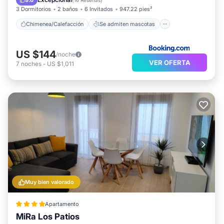
9.6
(
16 Reseñas
)
3 Dormitorios
2 baños
6 Invitados
947.22 pies²
Chimenea/Calefacción
Se admiten mascotas
US $144
/noche
VER OFERTA
7
noches
-
US $1,011
Muy bien valorado
Apartamento
MiRa Los Patios