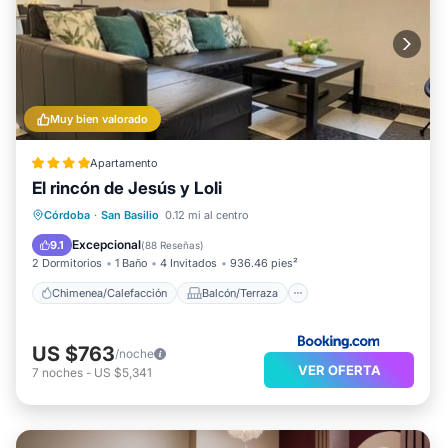
Muy bien valorado
Apartamento
El rincón de Jesús y Loli
Chimenea/Calefacción
Balcón/Terraza
Córdoba
·
San Basilio
0.12 mi al centro
Vistas
Desayuno
Excepcional
9.1
(
88 Reseñas
)
2 Dormitorios
1 Baño
4 Invitados
936.46 pies²
Chimenea/Calefacción
Balcón/Terraza
US $763
/noche
VER OFERTA
7
noches
-
US $5,341