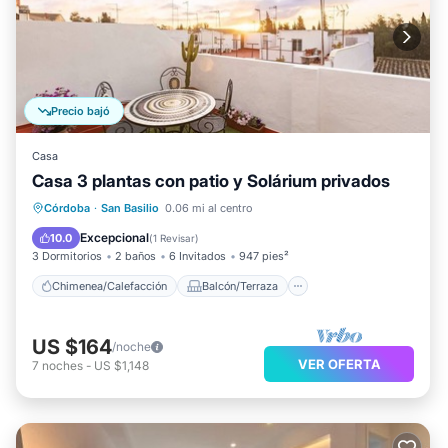
Precio bajó
Casa
Casa 3 plantas con patio y Solárium privados
Chimenea/Calefacción
Balcón/Terraza
Córdoba
·
San Basilio
0.06 mi al centro
Se admiten mascotas
Cocina
Excepcional
10.0
(
1 Revisar
)
3 Dormitorios
2 baños
6 Invitados
947 pies²
Chimenea/Calefacción
Balcón/Terraza
US $164
/noche
VER OFERTA
7
noches
-
US $1,148