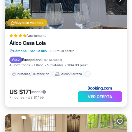
Muy bien valorado
Apartamento
Ático Casa Lola
Chimenea/Calefacción
Balcón/Terraza
Córdoba
·
San Basilio
0.09 mi al centro
Aire acondicionado
Internet
Excepcional
9.2
(
146 Reseñas
)
4 Dormitorios
1 Baño
5 Invitados
1184.03 pies²
Chimenea/Calefacción
Balcón/Terraza
US $171
/noche
VER OFERTA
7
noches
-
US $1,199