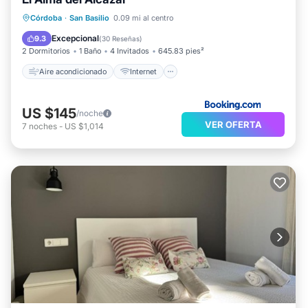
Aire acondicionado
Internet
Córdoba
·
San Basilio
0.09 mi al centro
Apto para niños
Seguridad/Protección
Excepcional
9.3
(
30 Reseñas
)
2 Dormitorios
1 Baño
4 Invitados
645.83 pies²
Aire acondicionado
Internet
US $145
/noche
VER OFERTA
7
noches
-
US $1,014