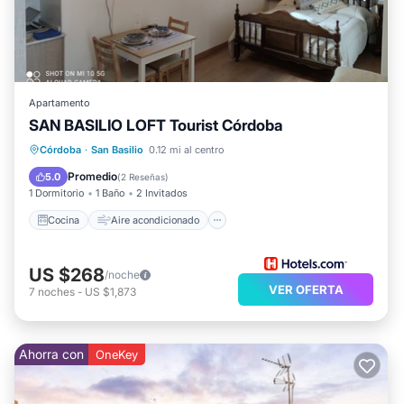
Apartamento
SAN BASILIO LOFT Tourist Córdoba
Cocina
Aire acondicionado
Internet
Córdoba
·
San Basilio
0.12 mi al centro
Apto para niños
Promedio
5.0
(
2 Reseñas
)
1 Dormitorio
1 Baño
2 Invitados
Cocina
Aire acondicionado
US $268
/noche
VER OFERTA
7
noches
-
US $1,873
Ahorra con
OneKey