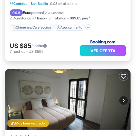
Chimenea/Calefacción
Aparcamiento
Córdoba
·
San Basilio
0.08 mi al centro
Aire acondicionado
Internet
Excepcional
9.5
(
234 Reseñas
)
2 Dormitorios
1 Baño
6 Invitados
699.65 pies²
Chimenea/Calefacción
Aparcamiento
US $85
/noche
VER OFERTA
7
noches
-
US $596
Muy bien valorado