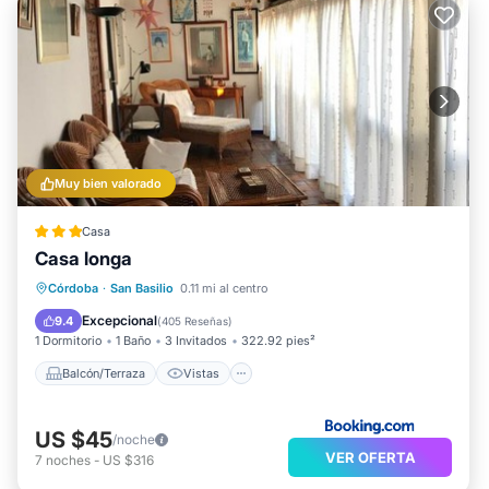
Muy bien valorado
Casa
Casa longa
Balcón/Terraza
Vistas
Cocina
Córdoba
·
San Basilio
0.11 mi al centro
Aire acondicionado
Excepcional
9.4
(
405 Reseñas
)
1 Dormitorio
1 Baño
3 Invitados
322.92 pies²
Balcón/Terraza
Vistas
US $45
/noche
VER OFERTA
7
noches
-
US $316