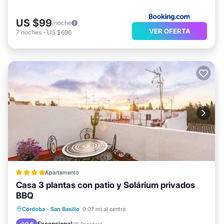
US $99
/noche
VER OFERTA
7
noches
-
US $696
Apartamento
Casa 3 plantas con patio y Solárium privados
BBQ
Chimenea/Calefacción
Se admiten mascotas
Córdoba
·
San Basilio
0.07 mi al centro
Aire acondicionado
Internet
Excepcional