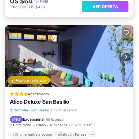
US $64
/noche
VER OFERTA
7
noches
-
US $450
Muy bien valorado
Apartamento
Atico Deluxe San Basilio
Chimenea/Calefacción
Balcón/Terraza
Córdoba
·
San Basilio
0.12 mi al centro
Vistas
Aparcamiento
Excepcional
9.7
(
115 Reseñas
)
2 Dormitorios
1 Baño
4 Invitados
807.29 pies²
Chimenea/Calefacción
Balcón/Terraza