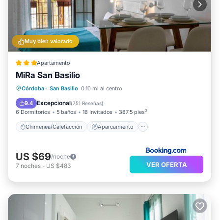
Muy bien valorado
Apartamento
MiRa San Basilio
Chimenea/Calefacción
Aparcamiento
Córdoba
·
San Basilio
0.10 mi al centro
Aire acondicionado
Internet
Excepcional
9.4
(
751 Reseñas
)
6 Dormitorios
5 baños
18 Invitados
387.5 pies²
Chimenea/Calefacción
Aparcamiento
US $69
/noche
VER OFERTA
7
noches
-
US $483