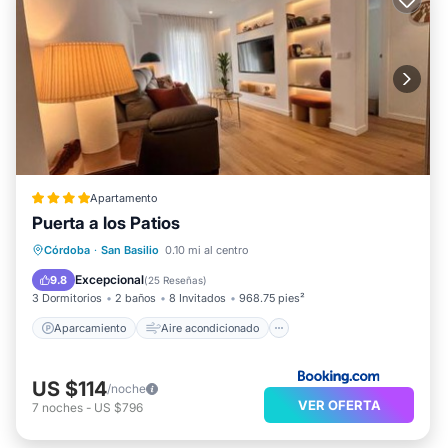
Apartamento
Puerta a los Patios
Aparcamiento
Aire acondicionado
Córdoba
·
San Basilio
0.10 mi al centro
Internet
Apto para niños
Excepcional
9.8
(
25 Reseñas
)
3 Dormitorios
2 baños
8 Invitados
968.75 pies²
Aparcamiento
Aire acondicionado
US $114
/noche
VER OFERTA
7
noches
-
US $796