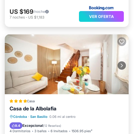
US $169
/noche
VER OFERTA
7
noches
-
US $1,183
Casa
Casa de la Albolafia
Aparcamiento
Aire acondicionado
Córdoba
·
San Basilio
0.06 mi al centro
Internet
Apto para niños
Excepcional
9.4
(
12 Reseñas
)
4 Dormitorios
3 baños
6 Invitados
1506.95 pies²