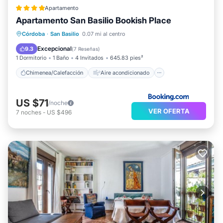
Apartamento
Apartamento San Basilio Bookish Place
Chimenea/Calefacción
Aire acondicionado
Internet
Córdoba
·
San Basilio
0.07 mi al centro
Apto para niños
Excepcional
9.3
(
7 Reseñas
)
1 Dormitorio
1 Baño
4 Invitados
645.83 pies²
Chimenea/Calefacción
Aire acondicionado
US $71
/noche
VER OFERTA
7
noches
-
US $496