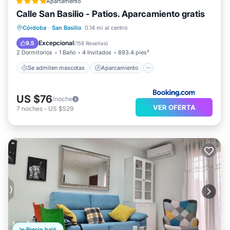
Apartamento
Calle San Basilio - Patios. Aparcamiento gratis
Se admiten mascotas
Aparcamiento
Córdoba
·
San Basilio
0.14 mi al centro
Aire acondicionado
Internet
Excepcional
9.5
(
158 Reseñas
)
2 Dormitorios
1 Baño
4 Invitados
893.4 pies²
Se admiten mascotas
Aparcamiento
US $76
/noche
VER OFERTA
7
noches
-
US $529
Precio bajó