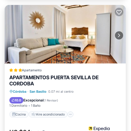
Apartamento
APARTAMENTOS PUERTA SEVILLA DE
CORDOBA
Cocina
Aire acondicionado
Internet
Córdoba
·
San Basilio
0.07 mi al centro
Apto para niños
Excepcional
10.0
(
1 Revisar
)
1 Dormitorio
1 Baño
Cocina
Aire acondicionado