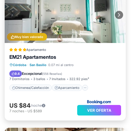
Muy bien valorado
Apartamento
EM21 Apartamentos
Chimenea/Calefacción
Aparcamiento
Córdoba
·
San Basilio
0.07 mi al centro
Aire acondicionado
Internet
Excepcional
9.4
(
556 Reseñas
)
7 Dormitorios
3 baños
7 Invitados
322.92 pies²
Chimenea/Calefacción
Aparcamiento
US $84
/noche
VER OFERTA
7
noches
-
US $589