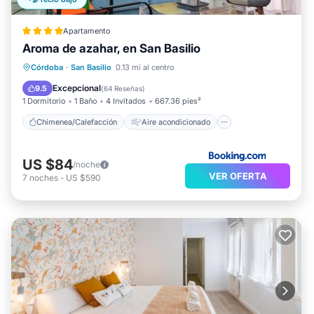
Apartamento
Aroma de azahar, en San Basilio
Chimenea/Calefacción
Aire acondicionado
Internet
Córdoba
·
San Basilio
0.13 mi al centro
Apto para niños
Excepcional
9.5
(
64 Reseñas
)
1 Dormitorio
1 Baño
4 Invitados
667.36 pies²
Chimenea/Calefacción
Aire acondicionado
US $84
/noche
VER OFERTA
7
noches
-
US $590