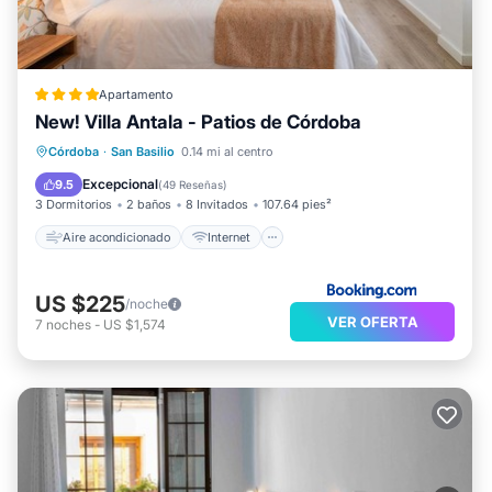
Apartamento
New! Villa Antala - Patios de Córdoba
Aire acondicionado
Internet
Córdoba
·
San Basilio
0.14 mi al centro
Apto para niños
Seguridad/Protección
Excepcional
9.5
(
49 Reseñas
)
3 Dormitorios
2 baños
8 Invitados
107.64 pies²
Aire acondicionado
Internet
US $225
/noche
VER OFERTA
7
noches
-
US $1,574