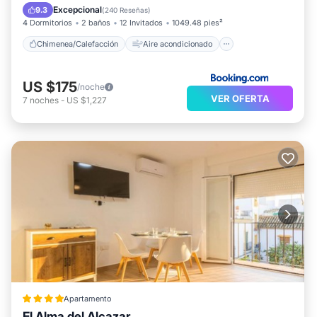
Apto para niños
Excepcional
9.3
(
240 Reseñas
)
4 Dormitorios
2 baños
12 Invitados
1049.48 pies²
Chimenea/Calefacción
Aire acondicionado
US $175
/noche
VER OFERTA
7
noches
-
US $1,227
Apartamento
El Alma del Alcazar