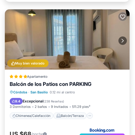
Muy bien valorado
Apartamento
Balcón de los Patios con PARKING
Chimenea/Calefacción
Balcón/Terraza
Córdoba
·
San Basilio
0.12 mi al centro
Aparcamiento
Aire acondicionado
Excepcional
9.4
(
238 Reseñas
)
3 Dormitorios
2 baños
9 Invitados
511.29 pies²
Chimenea/Calefacción
Balcón/Terraza
US $68
/noche