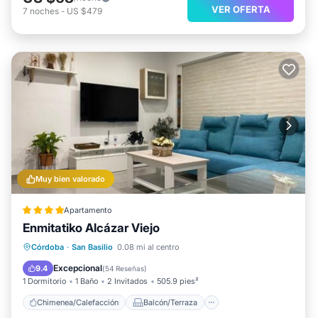
VER OFERTA
7
noches
-
US $479
Muy bien valorado
Apartamento
Enmitatiko Alcázar Viejo
Chimenea/Calefacción
Balcón/Terraza
Córdoba
·
San Basilio
0.08 mi al centro
Aire acondicionado
Internet
Excepcional
9.4
(
54 Reseñas
)
1 Dormitorio
1 Baño
2 Invitados
505.9 pies²
Chimenea/Calefacción
Balcón/Terraza