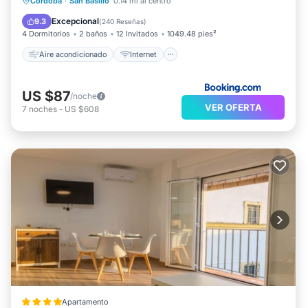
Aire acondicionado
Internet
Córdoba
·
San Basilio
0.14 mi al centro
Apto para niños
Lavandería
Excepcional
9.3
(
240 Reseñas
)
4 Dormitorios
2 baños
12 Invitados
1049.48 pies²
Aire acondicionado
Internet
US $87
/noche
VER OFERTA
7
noches
-
US $608
Apartamento