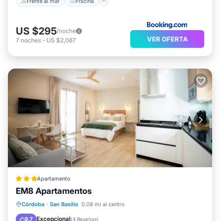
Frente al mar
Piscina
US $295
/noche
VER OFERTA
7
noches
-
US $2,067
Apartamento
EM8 Apartamentos
Aparcamiento
Aire acondicionado
Córdoba
·
San Basilio
0.08 mi al centro
Internet
Apto para niños
Excepcional
9.7
(
4 Reseñas
)