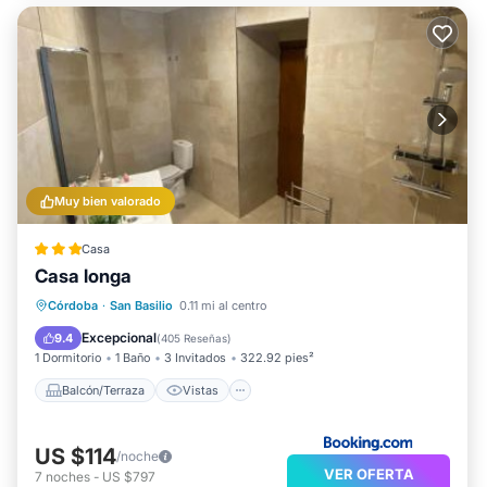
Muy bien valorado
Casa
Casa longa
Balcón/Terraza
Vistas
Cocina
Córdoba
·
San Basilio
0.11 mi al centro
Aire acondicionado
Excepcional
9.4
(
405 Reseñas
)
1 Dormitorio
1 Baño
3 Invitados
322.92 pies²
Balcón/Terraza
Vistas
US $114
/noche
VER OFERTA
7
noches
-
US $797