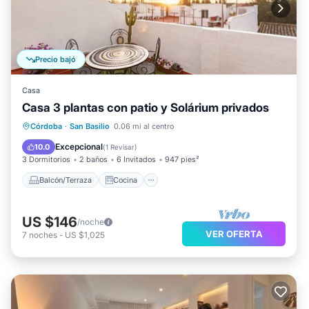
Precio bajó
Casa
Casa 3 plantas con patio y Solárium privados
Balcón/Terraza
Cocina
Córdoba
·
San Basilio
0.06 mi al centro
Aire acondicionado
Internet
Excepcional
10.0
(
1 Revisar
)
3 Dormitorios
2 baños
6 Invitados
947 pies²
Balcón/Terraza
Cocina
US $146
/noche
VER OFERTA
7
noches
-
US $1,025