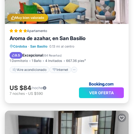
Muy bien valorado
Apartamento
Aroma de azahar, en San Basilio
Aire acondicionado
Internet
Córdoba
·
San Basilio
0.13 mi al centro
Apto para niños
Seguridad/Protección
Excepcional
9.5
(
64 Reseñas
)
1 Dormitorio
1 Baño
4 Invitados
667.36 pies²
Aire acondicionado
Internet
US $84
/noche
VER OFERTA
7
noches
-
US $590