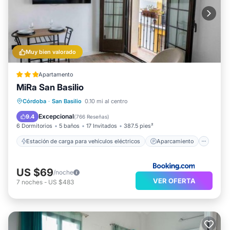
Muy bien valorado
Apartamento
MiRa San Basilio
Estación de carga para vehículos eléctricos
Aparcamiento
Aire acondicionado
Córdoba
·
San Basilio
0.10 mi al centro
Internet
Excepcional
9.4
(
766 Reseñas
)
6 Dormitorios
5 baños
17 Invitados
387.5 pies²
Estación de carga para vehículos eléctricos
Aparcamiento
US $69
/noche
VER OFERTA
7
noches
-
US $483