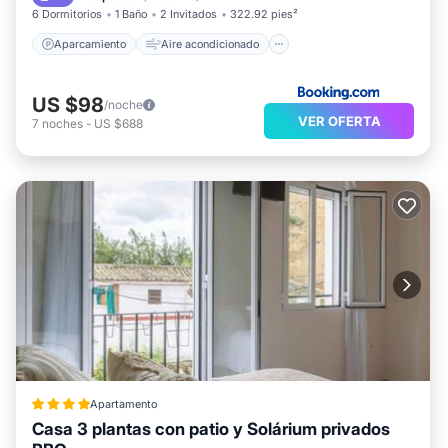
6 Dormitorios
1 Baño
2 Invitados
322.92 pies²
Aparcamiento
Aire acondicionado
US $98
/noche
VER OFERTA
7
noches
-
US $688
Apartamento
Casa 3 plantas con patio y Solárium privados