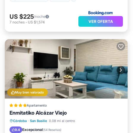
US $225
/noche
VER OFERTA
7
noches
-
US $1,574
Muy bien valorado
Apartamento
Enmitatiko Alcázar Viejo
Balcón/Terraza
Aire acondicionado
Córdoba
·
San Basilio
0.08 mi al centro
Internet
Apto para niños
Excepcional
9.4
(
54 Reseñas
)