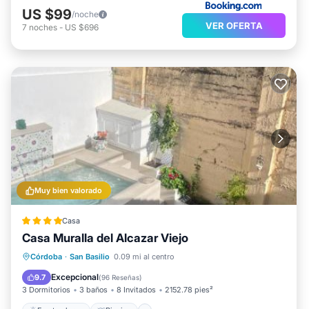
US $99
/noche
VER OFERTA
7
noches
-
US $696
Muy bien valorado
Casa
Casa Muralla del Alcazar Viejo
Frente al mar
Piscina
Vista al mar
Córdoba
·
San Basilio
0.09 mi al centro
Balcón/Terraza
Excepcional
9.7
(
96 Reseñas
)
3 Dormitorios
3 baños
8 Invitados
2152.78 pies²