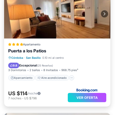
Apartamento
Puerta a los Patios
Aparcamiento
Aire acondicionado
Córdoba
·
San Basilio
0.10 mi al centro
Internet
Apto para niños
Excepcional
9.8
(
25 Reseñas
)
3 Dormitorios
2 baños
8 Invitados
968.75 pies²
Aparcamiento
Aire acondicionado
US $114
/noche
VER OFERTA
7
noches
-
US $796