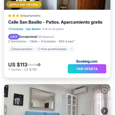
Muy bien valorado
Apartamento
Calle San Basilio - Patios. Aparcamiento gratis
Aparcamiento
Aire acondicionado
Córdoba
·
San Basilio
0.14 mi al centro
Internet
Se admiten mascotas
Excepcional
9.5
(
158 Reseñas
)
2 Dormitorios
1 Baño
4 Invitados
893.4 pies²
Aparcamiento
Aire acondicionado
US $113
/noche
VER OFERTA
7
noches
-
US $790