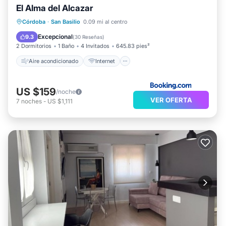
El Alma del Alcazar
Aire acondicionado
Internet
Córdoba
·
San Basilio
0.09 mi al centro
Apto para niños
Seguridad/Protección
Excepcional
9.3
(
30 Reseñas
)
2 Dormitorios
1 Baño
4 Invitados
645.83 pies²
Aire acondicionado
Internet
US $159
/noche
VER OFERTA
7
noches
-
US $1,111