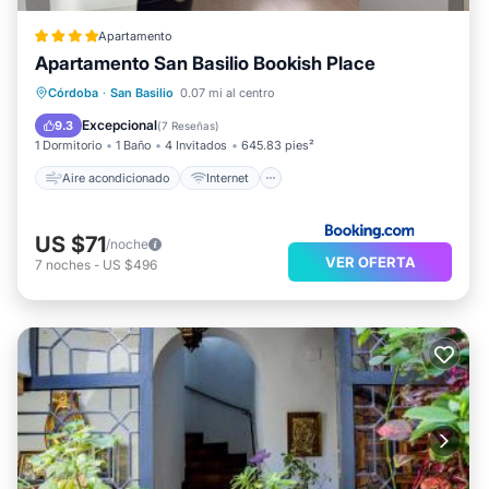
Apartamento
Apartamento San Basilio Bookish Place
Aire acondicionado
Internet
Córdoba
·
San Basilio
0.07 mi al centro
Apto para niños
Seguridad/Protección
Excepcional
9.3
(
7 Reseñas
)
1 Dormitorio
1 Baño
4 Invitados
645.83 pies²
Aire acondicionado
Internet
US $71
/noche
VER OFERTA
7
noches
-
US $496