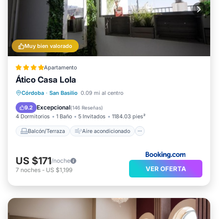
Muy bien valorado
Apartamento
Ático Casa Lola
Balcón/Terraza
Aire acondicionado
Córdoba
·
San Basilio
0.09 mi al centro
Internet
Apto para niños
Excepcional
9.2
(
146 Reseñas
)
4 Dormitorios
1 Baño
5 Invitados
1184.03 pies²
Balcón/Terraza
Aire acondicionado
US $171
/noche
VER OFERTA
7
noches
-
US $1,199