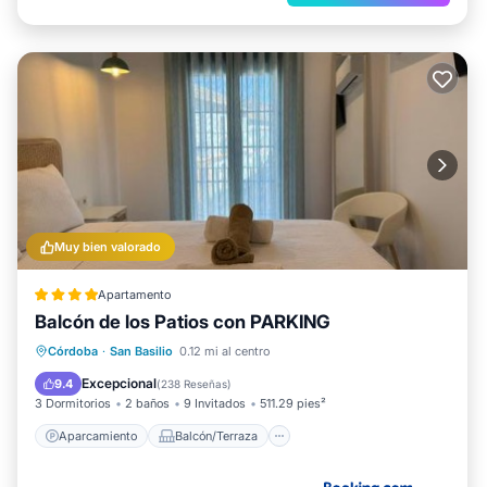
Muy bien valorado
Apartamento
Balcón de los Patios con PARKING
Aparcamiento
Balcón/Terraza
Córdoba
·
San Basilio
0.12 mi al centro
Aire acondicionado
Internet
Excepcional
9.4
(
238 Reseñas
)
3 Dormitorios
2 baños
9 Invitados
511.29 pies²
Aparcamiento
Balcón/Terraza