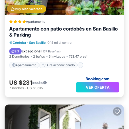
Muy bien valorado
Apartamento
Apartamento con patio cordobés en San Basilio
& Parking
Aparcamiento
Aire acondicionado
Córdoba
·
San Basilio
0.14 mi al centro
Internet
Seguridad/Protección
Excepcional
9.2
(
157 Reseñas
)
2 Dormitorios
2 baños
6 Invitados
753.47 pies²
Aparcamiento
Aire acondicionado
US $231
/noche
VER OFERTA
7
noches
-
US $1,615