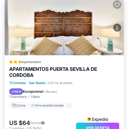
Apartamento
APARTAMENTOS PUERTA SEVILLA DE
CORDOBA
Cocina
Aire acondicionado
Internet
Córdoba
·
San Basilio
0.07 mi al centro
Apto para niños
Excepcional
10.0
(
1 Revisar
)
1 Dormitorio
1 Baño
Cocina
Aire acondicionado
US $64
/noche
VER OFERTA
7
noches
-
US $450