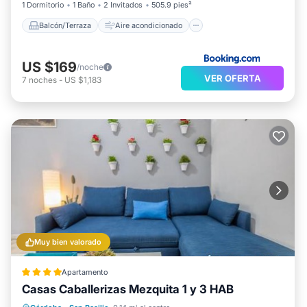
1 Dormitorio
1 Baño
2 Invitados
505.9 pies²
Balcón/Terraza
Aire acondicionado
US $169
/noche
VER OFERTA
7
noches
-
US $1,183
Muy bien valorado
Apartamento
Casas Caballerizas Mezquita 1 y 3 HAB