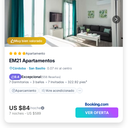
Muy bien valorado
Apartamento
EM21 Apartamentos
Aparcamiento
Aire acondicionado
Córdoba
·
San Basilio
0.07 mi al centro
Internet
Apto para niños
Excepcional
9.4
(
556 Reseñas
)
7 Dormitorios
3 baños
7 Invitados
322.92 pies²
Aparcamiento
Aire acondicionado
US $84
/noche
VER OFERTA
7
noches
-
US $589