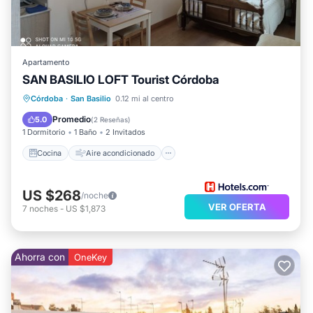
Apartamento
SAN BASILIO LOFT Tourist Córdoba
Cocina
Aire acondicionado
Internet
Córdoba
·
San Basilio
0.12 mi al centro
Apto para niños
Promedio
5.0
(
2 Reseñas
)
1 Dormitorio
1 Baño
2 Invitados
Cocina
Aire acondicionado
US $268
/noche
VER OFERTA
7
noches
-
US $1,873
Ahorra con
OneKey