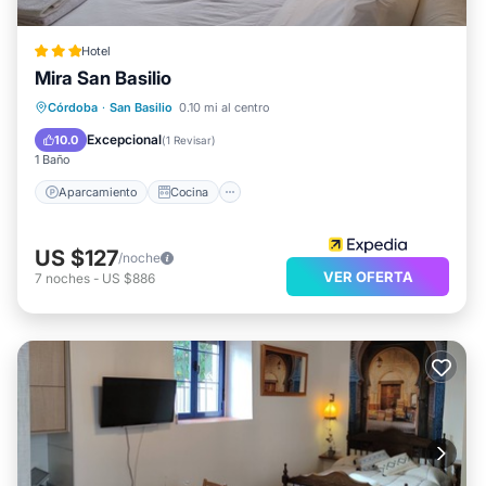
Hotel
Mira San Basilio
Aparcamiento
Cocina
Córdoba
·
San Basilio
0.10 mi al centro
Aire acondicionado
Internet
Excepcional
10.0
(
1 Revisar
)
1 Baño
Aparcamiento
Cocina
US $127
/noche
VER OFERTA
7
noches
-
US $886