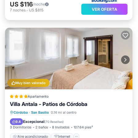
US $116
/noche
VER OFERTA
7
noches
-
US $815
Muy bien valorado
Apartamento
Villa Antala - Patios de Córdoba
Aire acondicionado
Internet
Córdoba
·
San Basilio
0.14 mi al centro
Apto para niños
Seguridad/Protección
Excepcional
9.4
(
70 Reseñas
)
3 Dormitorios
2 baños
8 Invitados
107.64 pies²
Aire acondicionado
Internet