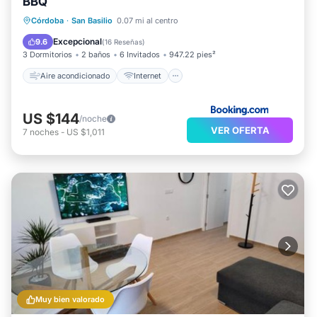
BBQ
Aire acondicionado
Internet
Córdoba
·
San Basilio
0.07 mi al centro
Se admiten mascotas
Apto para niños
Excepcional
9.6
(
16 Reseñas
)
3 Dormitorios
2 baños
6 Invitados
947.22 pies²
Aire acondicionado
Internet
US $144
/noche
VER OFERTA
7
noches
-
US $1,011
Muy bien valorado