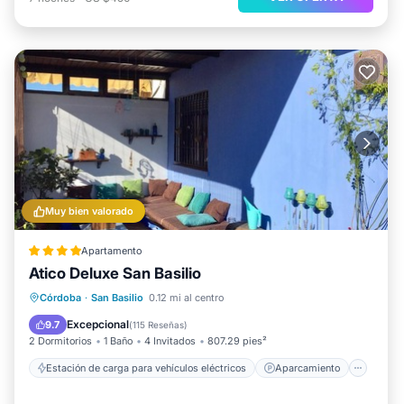
Muy bien valorado
Apartamento
Atico Deluxe San Basilio
Estación de carga para vehículos eléctricos
Aparcamiento
Balcón/Terraza
Córdoba
·
San Basilio
0.12 mi al centro
Vistas
Excepcional
9.7
(
115 Reseñas
)
2 Dormitorios
1 Baño
4 Invitados
807.29 pies²
Estación de carga para vehículos eléctricos
Aparcamiento