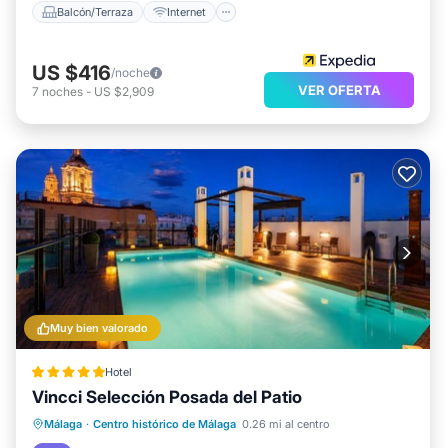
Balcón/Terraza
Internet
US $416
/noche
VER OFERTA
7
noches
-
US $2,909
Muy bien valorado
Hotel
Vincci Selección Posada del Patio
Frente al mar
Desayuno
Estación de carga para vehículos eléctricos
Málaga
·
Centro histórico de Málaga
0.26 mi al centro