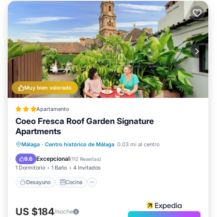
Muy bien valorado
Apartamento
Coeo Fresca Roof Garden Signature
Apartments
Desayuno
Cocina
Málaga
·
Centro histórico de Málaga
0.03 mi al centro
Aire acondicionado
Internet
Excepcional
9.6
(
112 Reseñas
)
1 Dormitorio
1 Baño
4 Invitados
Desayuno
Cocina
US $184
/noche