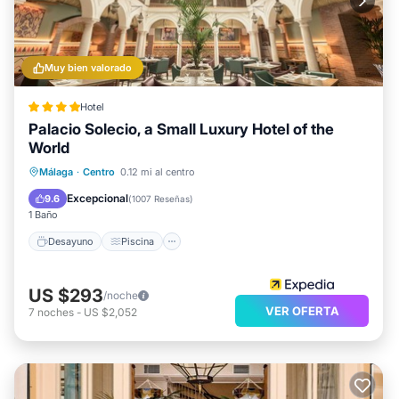
Muy bien valorado
Hotel
Palacio Solecio, a Small Luxury Hotel of the
World
Desayuno
Piscina
Balcón/Terraza
Málaga
·
Centro
0.12 mi al centro
Cocina
Excepcional
9.6
(
1007 Reseñas
)
1 Baño
Desayuno
Piscina
US $293
/noche
VER OFERTA
7
noches
-
US $2,052