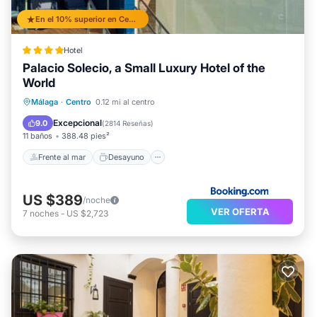
En el 10% superior en Centro
Hotel
Palacio Solecio, a Small Luxury Hotel of the
World
Frente al mar
Desayuno
Málaga
·
Centro
0.12 mi al centro
Aparcamiento
Piscina
Excepcional
9.0
(
2814 Reseñas
)
11 baños
388.48 pies²
Frente al mar
Desayuno
US $389
/noche
VER OFERTA
7
noches
-
US $2,723