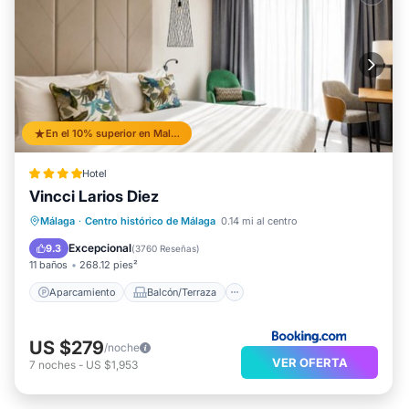
En el 10% superior en Malaga Historic Centre
Hotel
Vincci Larios Diez
Aparcamiento
Balcón/Terraza
Málaga
·
Centro histórico de Málaga
0.14 mi al centro
Aire acondicionado
Internet
Excepcional
9.3
(
3760 Reseñas
)
11 baños
268.12 pies²
Aparcamiento
Balcón/Terraza
US $279
/noche
VER OFERTA
7
noches
-
US $1,953