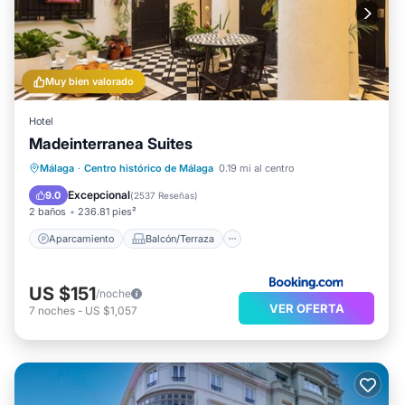
Muy bien valorado
Hotel
Madeinterranea Suites
Aparcamiento
Balcón/Terraza
Málaga
·
Centro histórico de Málaga
0.19 mi al centro
Cocina
Aire acondicionado
Excepcional
9.0
(
2537 Reseñas
)
2 baños
236.81 pies²
Aparcamiento
Balcón/Terraza
US $151
/noche
VER OFERTA
7
noches
-
US $1,057