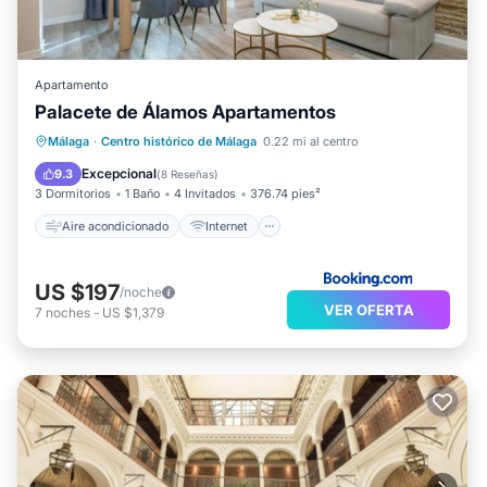
Apartamento
Palacete de Álamos Apartamentos
Aire acondicionado
Internet
Málaga
·
Centro histórico de Málaga
0.22 mi al centro
Apto para niños
TV
Excepcional
9.3
(
8 Reseñas
)
3 Dormitorios
1 Baño
4 Invitados
376.74 pies²
Aire acondicionado
Internet
US $197
/noche
VER OFERTA
7
noches
-
US $1,379