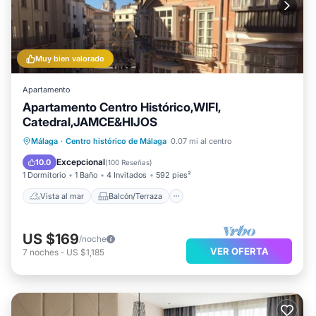
Muy bien valorado
Apartamento
Apartamento Centro Histórico,WIFI,
Catedral,JAMCE&HIJOS
Vista al mar
Balcón/Terraza
Málaga
·
Centro histórico de Málaga
0.07 mi al centro
Vistas
Cocina
Excepcional
10.0
(
100 Reseñas
)
1 Dormitorio
1 Baño
4 Invitados
592 pies²
Vista al mar
Balcón/Terraza
US $169
/noche
VER OFERTA
7
noches
-
US $1,185