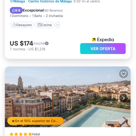
Desayuno
Cocina
Málaga
·
Centro histórico de Málaga
0.02 mi al centro
Aire acondicionado
Internet
Excepcional
9.8
(
60 Reseñas
)
1 Dormitorio
1 Baño
2 Invitados
Desayuno
Cocina
US $174
/noche
VER OFERTA
7
noches
-
US $1,218
En el 10% superior en Centro
Hotel