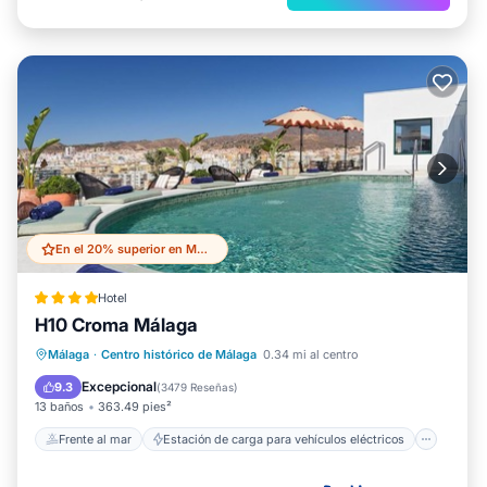
En el 20% superior en Malaga Historic Centre
Hotel
H10 Croma Málaga
Frente al mar
Estación de carga para vehículos eléctricos
Málaga
·
Centro histórico de Málaga
0.34 mi al centro
Aparcamiento
Piscina
Excepcional
9.3
(
3479 Reseñas
)
13 baños
363.49 pies²
Frente al mar
Estación de carga para vehículos eléctricos