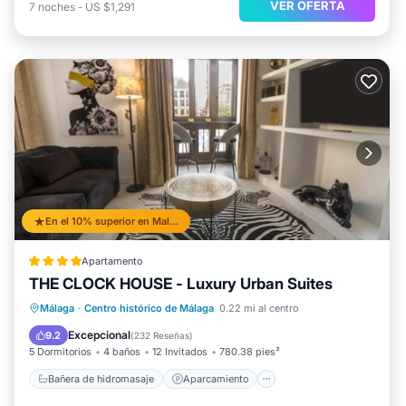
VER OFERTA
7
noches
-
US $1,291
En el 10% superior en Malaga Historic Centre
Apartamento
THE CLOCK HOUSE - Luxury Urban Suites
Bañera de hidromasaje
Aparcamiento
Málaga
·
Centro histórico de Málaga
0.22 mi al centro
Balcón/Terraza
Aire acondicionado
Excepcional
9.2
(
232 Reseñas
)
5 Dormitorios
4 baños
12 Invitados
780.38 pies²
Bañera de hidromasaje
Aparcamiento