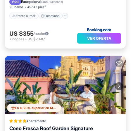
Aparcamiento
Excepcional
9.1
(
4089 Reseñas
)
20 baños
457.47 pies²
Frente al mar
Desayuno
US $355
/noche
VER OFERTA
7
noches
-
US $2,487
En el 20% superior en Malaga Historic Centre
Apartamento
Coeo Fresca Roof Garden Signature