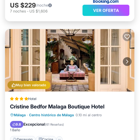
US $229
/noche
VER OFERTA
7
noches
-
US $1,606
Muy bien valorado
Hotel
Cristine Bedfor Malaga Boutique Hotel
Desayuno
Cocina
Málaga
·
Centro histórico de Málaga
0.10 mi al centro
Aire acondicionado
Internet
Excepcional
9.8
(
61 Reseñas
)
1 Baño
Desayuno
Cocina