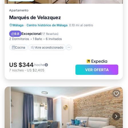
Apartamento
Marqués de Velazquez
Cocina
Aire acondicionado
Internet
Málaga
·
Centro histórico de Málaga
0.10 mi al centro
Se admiten mascotas
Excepcional
9.8
(
17 Reseñas
)
2 Dormitorios
1 Baño
6 Invitados
Cocina
Aire acondicionado
US $344
/noche
VER OFERTA
7
noches
-
US $2,405