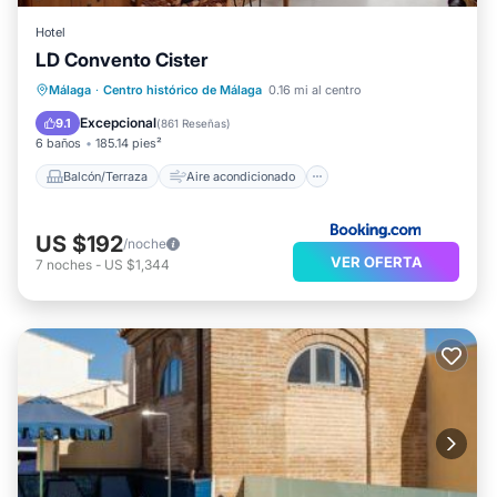
Hotel
LD Convento Cister
Balcón/Terraza
Aire acondicionado
Málaga
·
Centro histórico de Málaga
0.16 mi al centro
Internet
Accesibilidad
Excepcional
9.1
(
861 Reseñas
)
6 baños
185.14 pies²
Balcón/Terraza
Aire acondicionado
US $192
/noche
VER OFERTA
7
noches
-
US $1,344