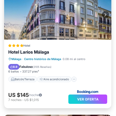
Hotel
Hotel Larios Málaga
Balcón/Terraza
Aire acondicionado
Málaga
·
Centro histórico de Málaga
0.08 mi al centro
Internet
Apto para niños
Fabuloso
8.9
(
3105 Reseñas
)
6 baños
337.27 pies²
Balcón/Terraza
Aire acondicionado
US $145
/noche
VER OFERTA
7
noches
-
US $1,015