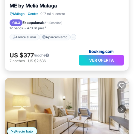
ME by Meliá Malaga
Frente al mar
Aparcamiento
Piscina
Málaga
·
Centro
0.17 mi al centro
Vista al mar
Excepcional
9.3
(
211 Reseñas
)
12 baños
473.61 pies²
Frente al mar
Aparcamiento
US $377
/noche
VER OFERTA
7
noches
-
US $2,636
Precio bajó