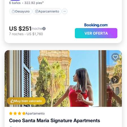
6 baños
322.92 pies²
Desayuno
Aparcamiento
US $251
/noche
VER OFERTA
7
noches
-
US $1,760
Muy bien valorado
Apartamento
Coeo Santa Maria Signature Apartments