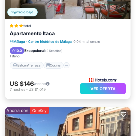
Precio bajó
Hotel
Apartamento Itaca
Balcón/Terraza
Cocina
Málaga
·
Centro histórico de Málaga
0.04 mi al centro
Aire acondicionado
Internet
Excepcional
10.0
(
2 Reseñas
)
1 Baño
Balcón/Terraza
Cocina
US $146
/noche
VER OFERTA
7
noches
-
US $1,019
Ahorra con
OneKey