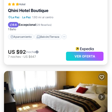
Hotel
Qhini Hotel Boutique
Aparcamiento
Balcón/Terraza
La Paz
·
La Paz
1.93 mi al centro
Internet
Apto para niños
Excepcional
9.6
(
29 Reseñas
)
1 Baño
Aparcamiento
Balcón/Terraza
US $92
/noche
VER OFERTA
7
noches
-
US $647