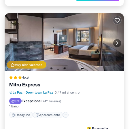
Muy bien valorado
Hotel
Mitru Express
Desayuno
Aparcamiento
Internet
La Paz
·
Downtown La Paz
0.47 mi al centro
Apto para niños
Excepcional
9.2
(
242 Reseñas
)
1 Baño
Desayuno
Aparcamiento