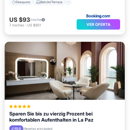
Desayuno
Balcón/Terraza
US $93
/noche
VER OFERTA
7
noches
-
US $651
Sparen Sie bis zu vierzig Prozent bei
komfortablen Aufenthalten in La Paz
10.0
(Reseñas principales)