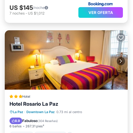
US $145
/noche
VER OFERTA
7
noches
-
US $1,012
Hotel
Hotel Rosario La Paz
Desayuno
Balcón/Terraza
Internet
La Paz
·
Downtown La Paz
0.73 mi al centro
Apto para niños
Fabuloso
8.9
(
304 Reseñas
)
6 baños
267.31 pies²