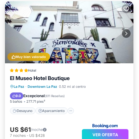
Muy bien valorado
Hotel
El Museo Hotel Boutique
Desayuno
Aparcamiento
La Paz
·
Downtown La Paz
0.52 mi al centro
Balcón/Terraza
Vistas
Excepcional
9.0
(
611 Reseñas
)
5 baños
277.71 pies²
Desayuno
Aparcamiento
US $61
/noche
VER OFERTA
7
noches
-
US $428