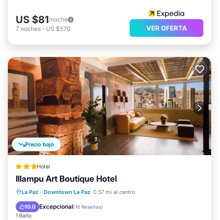
US $81
/noche
VER OFERTA
7
noches
-
US $570
Precio bajó
Hotel
Illampu Art Boutique Hotel
Desayuno
Spa
Balcón/Terraza
La Paz
·
Downtown La Paz
0.57 mi al centro
Internet
Excepcional
10.0
(
16 Reseñas
)
1 Baño