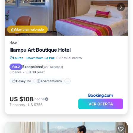
Muy bien valorado
Hotel
Illampu Art Boutique Hotel
Desayuno
Aparcamiento
La Paz
·
Downtown La Paz
0.57 mi al centro
Balcón/Terraza
Internet
Excepcional
9.2
(
450 Reseñas
)
6 baños
301.39 pies²
Desayuno
Aparcamiento
US $108
/noche
VER OFERTA
7
noches
-
US $756