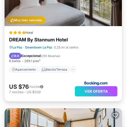
Muy bien valorado
Hotel
DREAM By Stannum Hotel
Aparcamiento
Balcón/Terraza
La Paz
·
Downtown La Paz
0.25 mi al centro
Internet
Se admiten mascotas
Excepcional
9.0
(
255 Reseñas
)
6 baños
269.1 pies²
Aparcamiento
Balcón/Terraza
US $76
/noche
VER OFERTA
7
noches
-
US $529