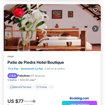
Hotel
Patio de Piedra Hotel Boutique
Balcón/Terraza
Vistas
Internet
La Paz
·
Downtown La Paz
0.54 mi al centro
Apto para niños
Fabuloso
8.9
(
815 Reseñas
)
5 baños
322.92 pies²
Balcón/Terraza
Vistas
US $77
/noche
VER OFERTA