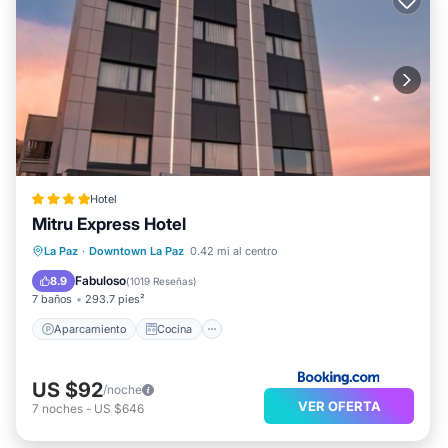
Hotel
Mitru Express Hotel
Aparcamiento
Cocina
Internet
La Paz
·
Downtown La Paz
0.42 mi al centro
Se admiten mascotas
Fabuloso
8.9
(
1019 Reseñas
)
7 baños
293.7 pies²
Aparcamiento
Cocina
US $92
/noche
VER OFERTA
7
noches
-
US $646