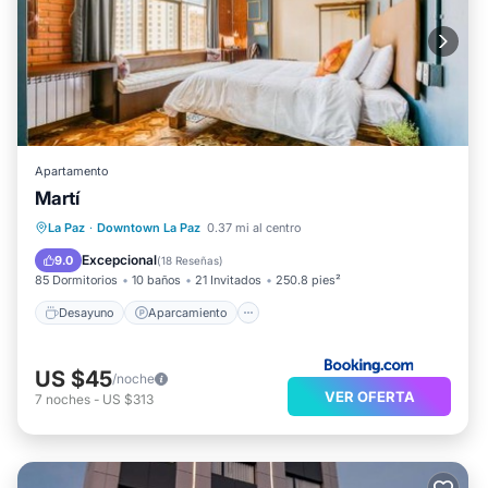
Apartamento
Martí
Desayuno
Aparcamiento
Cocina
La Paz
·
Downtown La Paz
0.37 mi al centro
Internet
Excepcional
9.0
(
18 Reseñas
)
85 Dormitorios
10 baños
21 Invitados
250.8 pies²
Desayuno
Aparcamiento
US $45
/noche
VER OFERTA
7
noches
-
US $313