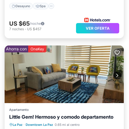
Desayuno
Spa
US $65
/noche
VER OFERTA
7
noches
-
US $457
Ahorra con
OneKey
Apartamento
Little Gem! Hermoso y comodo departamento
Cocina
Internet
La Paz
·
Downtown La Paz
0.65 mi al centro