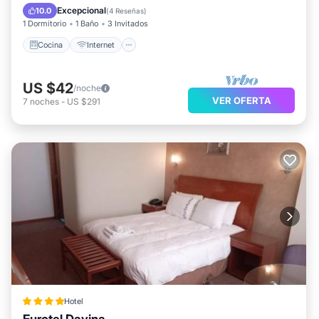
Se admiten mascotas
Apto para niños
Excepcional
10.0
(
4 Reseñas
)
1 Dormitorio
1 Baño
3 Invitados
Cocina
Internet
US $42
/noche
VER OFERTA
7
noches
-
US $291
Hotel