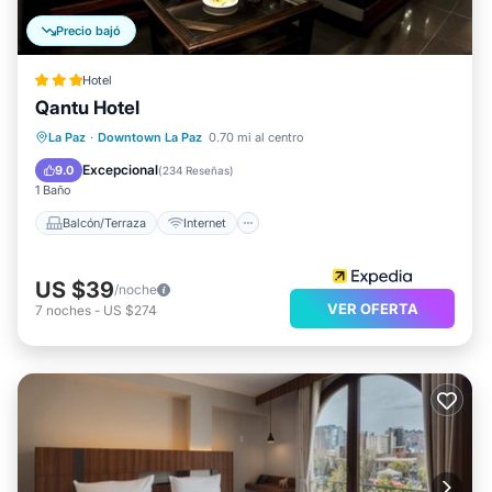
Precio bajó
Hotel
Qantu Hotel
Balcón/Terraza
Internet
Apto para niños
La Paz
·
Downtown La Paz
0.70 mi al centro
Accesible en silla de ruedas
Excepcional
9.0
(
234 Reseñas
)
1 Baño
Balcón/Terraza
Internet
US $39
/noche
VER OFERTA
7
noches
-
US $274