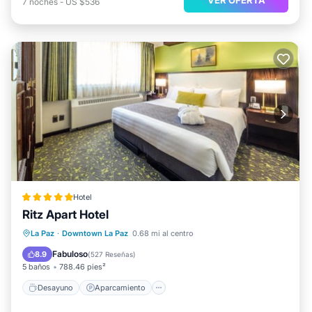
7
noches
-
US $536
Hotel
Ritz Apart Hotel
Desayuno
Aparcamiento
Cocina
La Paz
·
Downtown La Paz
0.68 mi al centro
Internet
Fabuloso
8.9
(
527 Reseñas
)
5 baños
788.46 pies²
Desayuno
Aparcamiento