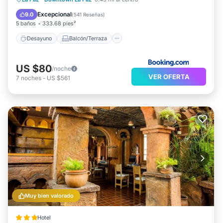
Internet
Excepcional
9.0
(
541 Reseñas
)
5 baños
333.68 pies²
Desayuno
Balcón/Terraza
US $80
/noche
VER OFERTA
7
noches
-
US $561
Muy bien valorado
Hotel