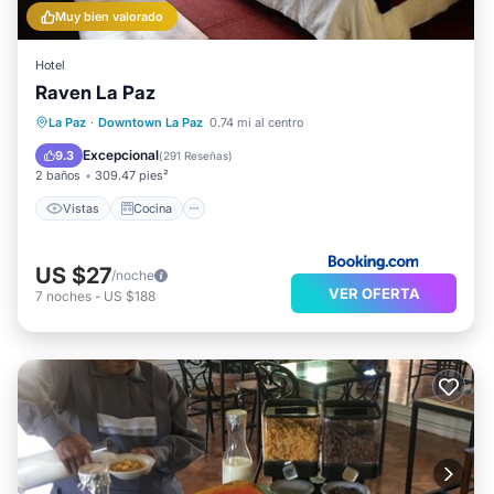
Muy bien valorado
Hotel
Raven La Paz
Vistas
Cocina
Internet
La Paz
·
Downtown La Paz
0.74 mi al centro
Apto para niños
Excepcional
9.3
(
291 Reseñas
)
2 baños
309.47 pies²
Vistas
Cocina
US $27
/noche
VER OFERTA
7
noches
-
US $188