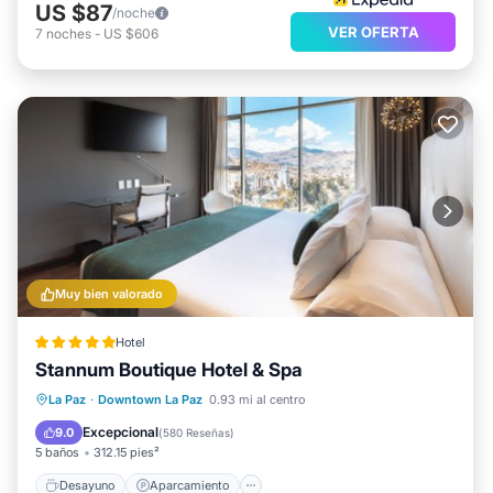
US $87
/noche
VER OFERTA
7
noches
-
US $606
Muy bien valorado
Hotel
Stannum Boutique Hotel & Spa
Desayuno
Aparcamiento
Spa
La Paz
·
Downtown La Paz
0.93 mi al centro
Balcón/Terraza
Excepcional
9.0
(
580 Reseñas
)
5 baños
312.15 pies²
Desayuno
Aparcamiento