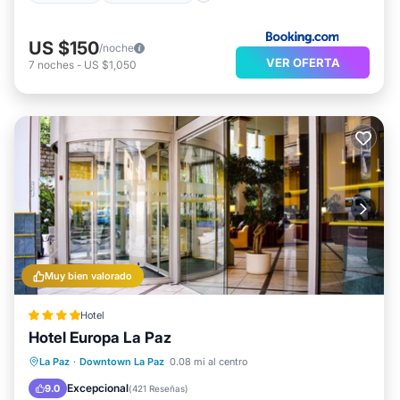
US $150
/noche
VER OFERTA
7
noches
-
US $1,050
Muy bien valorado
Hotel
Hotel Europa La Paz
Bañera de hidromasaje
Desayuno
La Paz
·
Downtown La Paz
0.08 mi al centro
Aparcamiento
Piscina
Excepcional
9.0
(
421 Reseñas
)