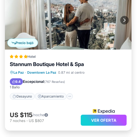
Precio bajó
Hotel
Stannum Boutique Hotel & Spa
Desayuno
Aparcamiento
Spa
La Paz
·
Downtown La Paz
0.87 mi al centro
Aire acondicionado
Excepcional
9.4
(
767 Reseñas
)
1 Baño
Desayuno
Aparcamiento
US $115
/noche
VER OFERTA
7
noches
-
US $807