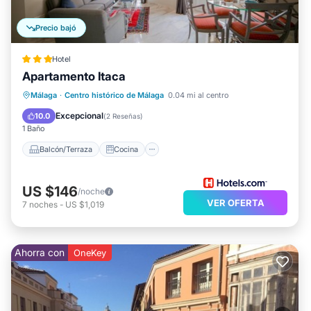
Precio bajó
Hotel
Apartamento Itaca
Balcón/Terraza
Cocina
Málaga
·
Centro histórico de Málaga
0.04 mi al centro
Aire acondicionado
Internet
Excepcional
10.0
(
2 Reseñas
)
1 Baño
Balcón/Terraza
Cocina
US $146
/noche
VER OFERTA
7
noches
-
US $1,019
Ahorra con
OneKey