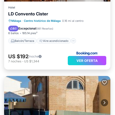
Hotel
LD Convento Cister
Balcón/Terraza
Aire acondicionado
Málaga
·
Centro histórico de Málaga
0.16 mi al centro
Internet
Accesibilidad
Excepcional
9.1
(
861 Reseñas
)
6 baños
185.14 pies²
Balcón/Terraza
Aire acondicionado
US $192
/noche
VER OFERTA
7
noches
-
US $1,344