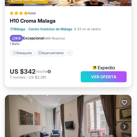
Hotel
H10 Croma Malaga
Desayuno
Aparcamiento
Piscina
Málaga
·
Centro histórico de Málaga
0.33 mi al centro
Balcón/Terraza
Excepcional
9.8
(
888 Reseñas
)
1 Baño
Desayuno
Aparcamiento
US $342
/noche
VER OFERTA
7
noches
-
US $2,391