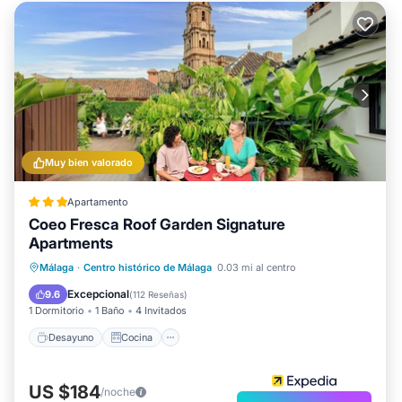
Muy bien valorado
Apartamento
Coeo Fresca Roof Garden Signature
Apartments
Desayuno
Cocina
Málaga
·
Centro histórico de Málaga
0.03 mi al centro
Aire acondicionado
Internet
Excepcional
9.6
(
112 Reseñas
)
1 Dormitorio
1 Baño
4 Invitados
Desayuno
Cocina
US $184
/noche