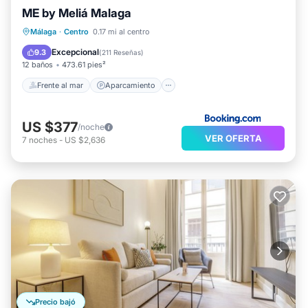
ME by Meliá Malaga
Frente al mar
Aparcamiento
Piscina
Málaga
·
Centro
0.17 mi al centro
Vista al mar
Excepcional
9.3
(
211 Reseñas
)
12 baños
473.61 pies²
Frente al mar
Aparcamiento
US $377
/noche
VER OFERTA
7
noches
-
US $2,636
Precio bajó