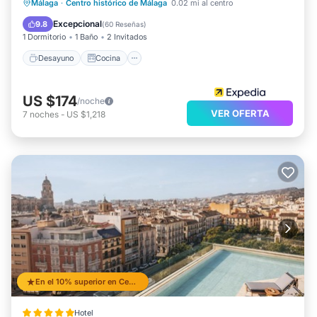
Desayuno
Cocina
Málaga
·
Centro histórico de Málaga
0.02 mi al centro
Aire acondicionado
Internet
Excepcional
9.8
(
60 Reseñas
)
1 Dormitorio
1 Baño
2 Invitados
Desayuno
Cocina
US $174
/noche
VER OFERTA
7
noches
-
US $1,218
En el 10% superior en Centro
Hotel