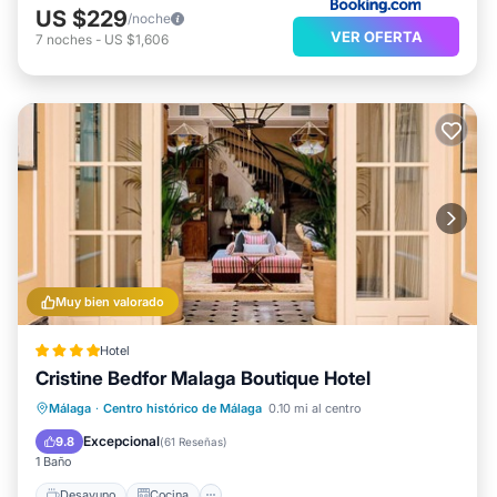
US $229
/noche
VER OFERTA
7
noches
-
US $1,606
Muy bien valorado
Hotel
Cristine Bedfor Malaga Boutique Hotel
Desayuno
Cocina
Málaga
·
Centro histórico de Málaga
0.10 mi al centro
Aire acondicionado
Internet
Excepcional
9.8
(
61 Reseñas
)
1 Baño
Desayuno
Cocina