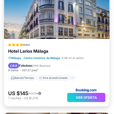
Hotel
Hotel Larios Málaga
Balcón/Terraza
Aire acondicionado
Málaga
·
Centro histórico de Málaga
0.08 mi al centro
Internet
Apto para niños
Fabuloso
8.9
(
3105 Reseñas
)
6 baños
337.27 pies²
Balcón/Terraza
Aire acondicionado
US $145
/noche
VER OFERTA
7
noches
-
US $1,015