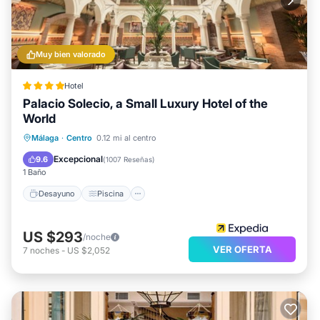
Muy bien valorado
Hotel
Palacio Solecio, a Small Luxury Hotel of the
World
Desayuno
Piscina
Balcón/Terraza
Málaga
·
Centro
0.12 mi al centro
Cocina
Excepcional
9.6
(
1007 Reseñas
)
1 Baño
Desayuno
Piscina
US $293
/noche
VER OFERTA
7
noches
-
US $2,052