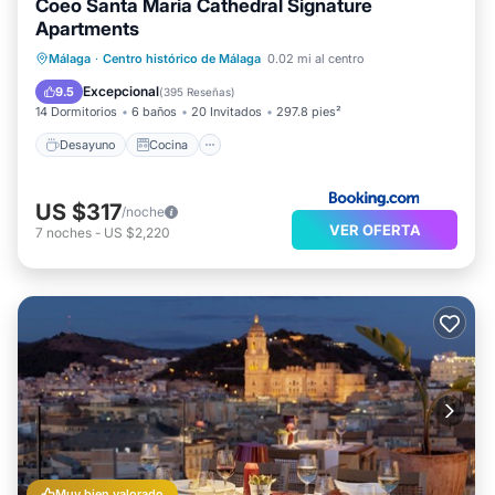
Coeo Santa Maria Cathedral Signature
Apartments
Desayuno
Cocina
Málaga
·
Centro histórico de Málaga
0.02 mi al centro
Aire acondicionado
Internet
Excepcional
9.5
(
395 Reseñas
)
14 Dormitorios
6 baños
20 Invitados
297.8 pies²
Desayuno
Cocina
US $317
/noche
VER OFERTA
7
noches
-
US $2,220
Muy bien valorado