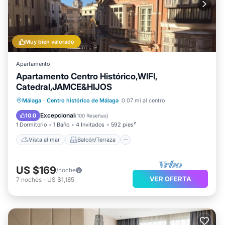
Muy bien valorado
Apartamento
Apartamento Centro Histórico,WIFI,
Catedral,JAMCE&HIJOS
Vista al mar
Balcón/Terraza
Málaga
·
Centro histórico de Málaga
0.07 mi al centro
Vistas
Cocina
Excepcional
10.0
(
100 Reseñas
)
1 Dormitorio
1 Baño
4 Invitados
592 pies²
Vista al mar
Balcón/Terraza
US $169
/noche
VER OFERTA
7
noches
-
US $1,185