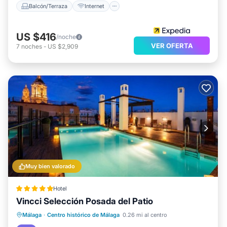
Balcón/Terraza
Internet
US $416
/noche
VER OFERTA
7
noches
-
US $2,909
Muy bien valorado
Hotel
Vincci Selección Posada del Patio
Frente al mar
Desayuno
Estación de carga para vehículos eléctricos
Málaga
·
Centro histórico de Málaga
0.26 mi al centro