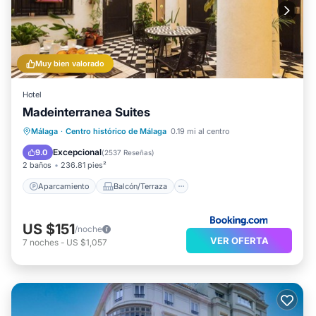
Muy bien valorado
Hotel
Madeinterranea Suites
Aparcamiento
Balcón/Terraza
Málaga
·
Centro histórico de Málaga
0.19 mi al centro
Cocina
Aire acondicionado
Excepcional
9.0
(
2537 Reseñas
)
2 baños
236.81 pies²
Aparcamiento
Balcón/Terraza
US $151
/noche
VER OFERTA
7
noches
-
US $1,057