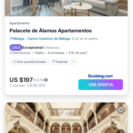
Apartamento
Palacete de Álamos Apartamentos
Aire acondicionado
Internet
Málaga
·
Centro histórico de Málaga
0.22 mi al centro
Apto para niños
TV
Excepcional
9.3
(
8 Reseñas
)
3 Dormitorios
1 Baño
4 Invitados
376.74 pies²
Aire acondicionado
Internet
US $197
/noche
VER OFERTA
7
noches
-
US $1,379