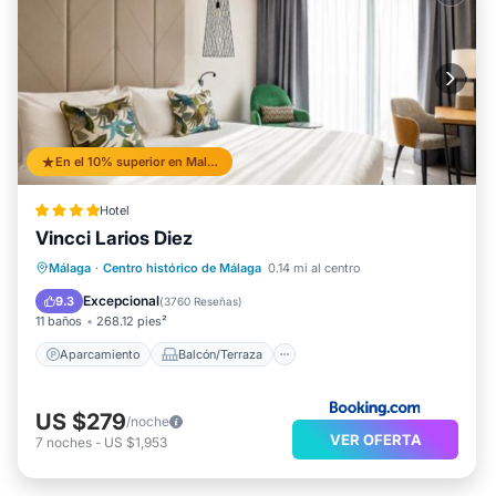
En el 10% superior en Malaga Historic Centre
Hotel
Vincci Larios Diez
Aparcamiento
Balcón/Terraza
Málaga
·
Centro histórico de Málaga
0.14 mi al centro
Aire acondicionado
Internet
Excepcional
9.3
(
3760 Reseñas
)
11 baños
268.12 pies²
Aparcamiento
Balcón/Terraza
US $279
/noche
VER OFERTA
7
noches
-
US $1,953