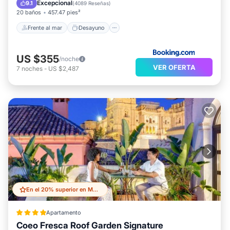
Aparcamiento
Excepcional
9.1
(
4089 Reseñas
)
20 baños
457.47 pies²
Frente al mar
Desayuno
US $355
/noche
VER OFERTA
7
noches
-
US $2,487
En el 20% superior en Malaga Historic Centre
Apartamento
Coeo Fresca Roof Garden Signature