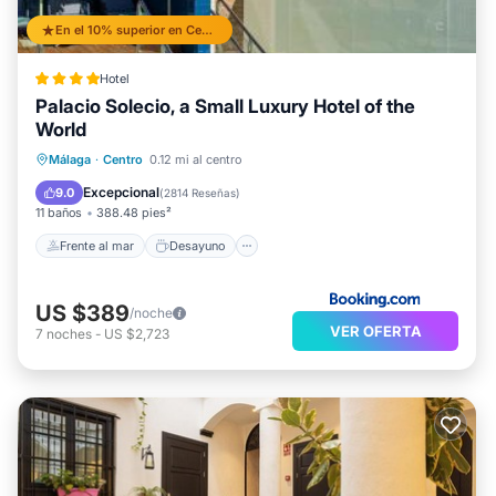
En el 10% superior en Centro
Hotel
Palacio Solecio, a Small Luxury Hotel of the
World
Frente al mar
Desayuno
Málaga
·
Centro
0.12 mi al centro
Aparcamiento
Piscina
Excepcional
9.0
(
2814 Reseñas
)
11 baños
388.48 pies²
Frente al mar
Desayuno
US $389
/noche
VER OFERTA
7
noches
-
US $2,723