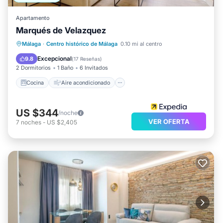
Apartamento
Marqués de Velazquez
Cocina
Aire acondicionado
Internet
Málaga
·
Centro histórico de Málaga
0.10 mi al centro
Se admiten mascotas
Excepcional
9.8
(
17 Reseñas
)
2 Dormitorios
1 Baño
6 Invitados
Cocina
Aire acondicionado
US $344
/noche
VER OFERTA
7
noches
-
US $2,405