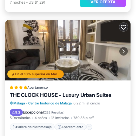
VER OFERTA
7
noches
-
US $1,291
En el 10% superior en Malaga Historic Centre
Apartamento
THE CLOCK HOUSE - Luxury Urban Suites
Bañera de hidromasaje
Aparcamiento
Málaga
·
Centro histórico de Málaga
0.22 mi al centro
Balcón/Terraza
Aire acondicionado
Excepcional
9.2
(
232 Reseñas
)
5 Dormitorios
4 baños
12 Invitados
780.38 pies²
Bañera de hidromasaje
Aparcamiento