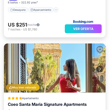
6 baños
322.92 pies²
Desayuno
Aparcamiento
US $251
/noche
VER OFERTA
7
noches
-
US $1,760
Muy bien valorado
Apartamento
Coeo Santa Maria Signature Apartments