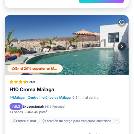
En el 20% superior en Malaga Historic Centre
Hotel
H10 Croma Málaga
Frente al mar
Estación de carga para vehículos eléctricos
Málaga
·
Centro histórico de Málaga
0.34 mi al centro
Aparcamiento
Piscina
Excepcional
9.3
(
3479 Reseñas
)
13 baños
363.49 pies²
Frente al mar
Estación de carga para vehículos eléctricos