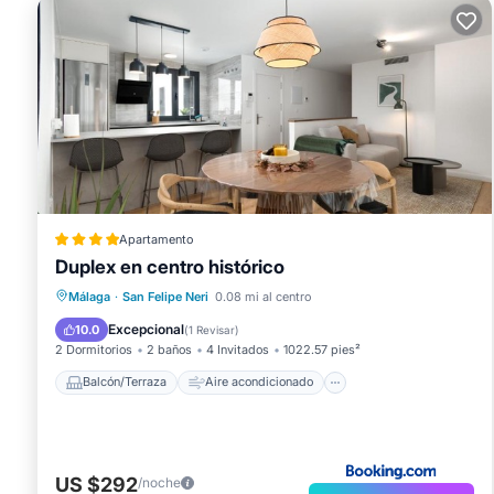
Apartamento
Duplex en centro histórico
Balcón/Terraza
Aire acondicionado
Málaga
·
San Felipe Neri
0.08 mi al centro
Internet
Apto para niños
Excepcional
10.0
(
1 Revisar
)
2 Dormitorios
2 baños
4 Invitados
1022.57 pies²
Balcón/Terraza
Aire acondicionado
US $292
/noche