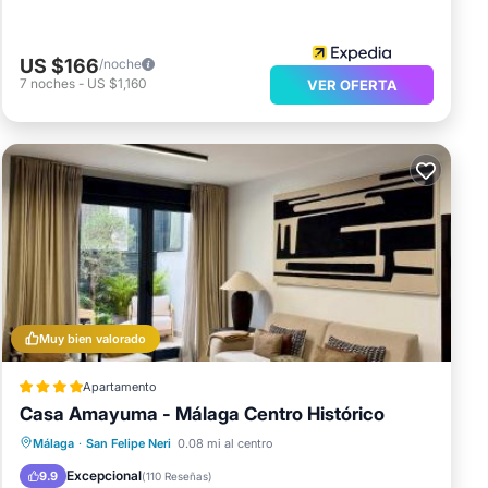
US $166
/noche
7
noches
-
US $1,160
VER OFERTA
Muy bien valorado
Apartamento
Casa Amayuma - Málaga Centro Histórico
Aparcamiento
Balcón/Terraza
Málaga
·
San Felipe Neri
0.08 mi al centro
Aire acondicionado
Internet
Excepcional
9.9
(
110 Reseñas
)