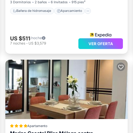
3 Dormitorios
2 baños
6 Invitados
915 pies²
Bañera de hidromasaje
Aparcamiento
US $511
/noche
7
noches
-
US $3,579
VER OFERTA
Apartamento