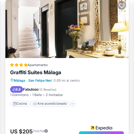
Apartamento
Graffiti Suites Málaga
Cocina
Aire acondicionado
Internet
Málaga
·
San Felipe Neri
0.09 mi al centro
Apto para niños
Fabuloso
8.8
(
12 Reseñas
)
1 Dormitorio
1 Baño
2 Invitados
Cocina
Aire acondicionado
US $205
/noche