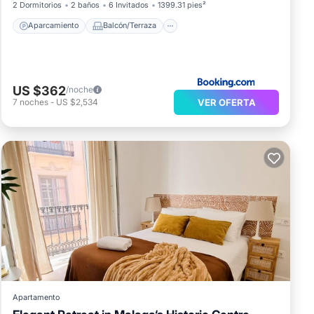
2 Dormitorios
2 baños
6 Invitados
1399.31 pies²
Aparcamiento
Balcón/Terraza
US $362
/noche
VER OFERTA
7
noches
-
US $2,534
Apartamento