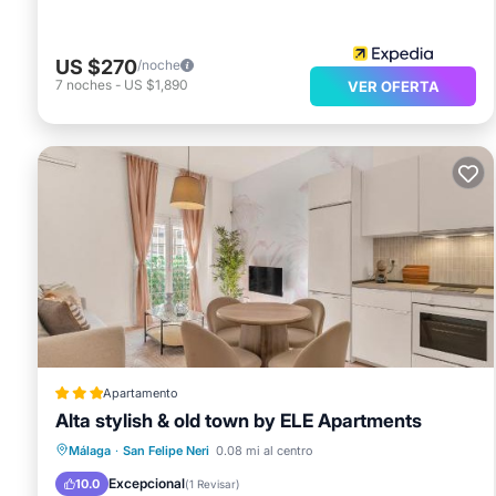
US $270
/noche
7
noches
-
US $1,890
VER OFERTA
Apartamento
Alta stylish & old town by ELE Apartments
Aire acondicionado
Internet
Málaga
·
San Felipe Neri
0.08 mi al centro
Apto para niños
Seguridad/Protección
Excepcional
10.0
(
1 Revisar
)