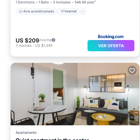
1 Dormitorio
1 Baño
3 Invitados
548.96 pies²
Aire acondicionado
Internet
US $209
/noche
VER OFERTA
7
noches
-
US $1,461
Apartamento