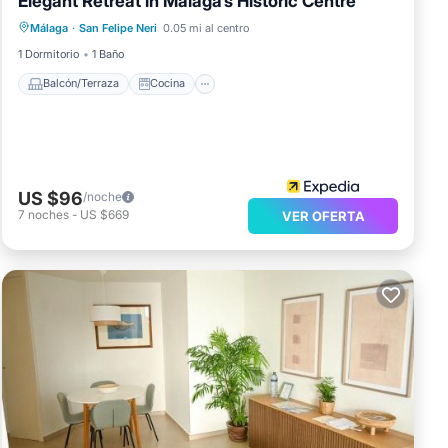
Elegant Retreat in Malaga‘s Historic Centre
Balcón/Terraza
Cocina
Málaga
·
San Felipe Neri
0.05 mi al centro
Aire acondicionado
Apto para niños
1 Dormitorio
1 Baño
Balcón/Terraza
Cocina
US $96
/noche
7
noches
-
US $669
VER OFERTA