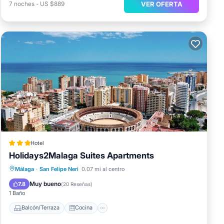
VER OFERTA
7
noches
-
US $889
Hotel
Holidays2Malaga Suites Apartments
Balcón/Terraza
Cocina
Málaga
·
San Felipe Neri
0.07 mi al centro
Aire acondicionado
Internet
Muy bueno
7.8
(
20 Reseñas
)
1 Baño
Balcón/Terraza
Cocina