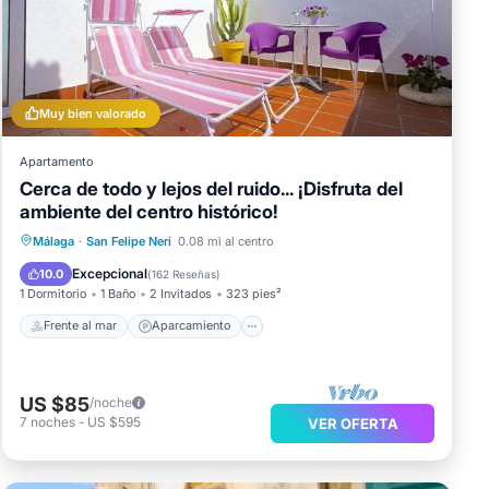
Muy bien valorado
ado a
Apartamento
Cerca de todo y lejos del ruido... ¡Disfruta del
ambiente del centro histórico!
Frente al mar
Aparcamiento
Málaga
·
San Felipe Neri
0.08 mi al centro
Vista al mar
Balcón/Terraza
Excepcional
10.0
(
162 Reseñas
)
1 Dormitorio
1 Baño
2 Invitados
323 pies²
Frente al mar
Aparcamiento
US $85
/noche
7
noches
-
US $595
VER OFERTA