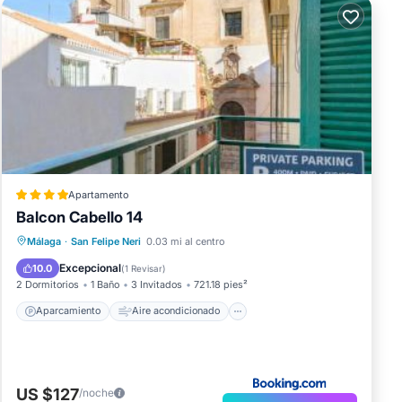
Apartamento
Balcon Cabello 14
Aparcamiento
Aire acondicionado
Málaga
·
San Felipe Neri
0.03 mi al centro
Internet
Apto para niños
Excepcional
10.0
(
1 Revisar
)
2 Dormitorios
1 Baño
3 Invitados
721.18 pies²
Aparcamiento
Aire acondicionado
US $127
/noche