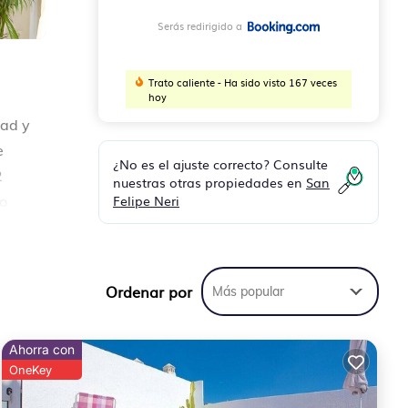
Serás redirigido a
Trato caliente - Ha sido visto 167 veces
hoy
dad y
e
¿No es el ajuste correcto? Consulte
2
nuestras otras propiedades en
San
Felipe Neri
to
rto
Ordenar por
Más popular
su
 es
Ahorra con
OneKey
ra