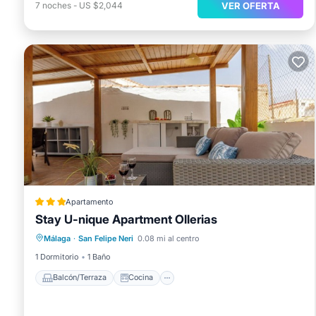
VER OFERTA
7
noches
-
US $2,044
Apartamento
Stay U-nique Apartment Ollerias
Balcón/Terraza
Cocina
Málaga
·
San Felipe Neri
0.08 mi al centro
Aire acondicionado
Internet
1 Dormitorio
1 Baño
Balcón/Terraza
Cocina