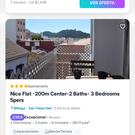
7
noches
-
US $1,438
VER OFERTA
Apartamento
Nice Flat -200m Center-2 Baths- 3 Bedrooms
5pers
Aparcamiento
Balcón/Terraza
Málaga
·
San Felipe Neri
0.04 mi al centro
Aire acondicionado
Internet
Excepcional
10.0
(
1 Revisar
)
3 Dormitorios
2 baños
6 Invitados
861.11 pies²
Aparcamiento
Balcón/Terraza