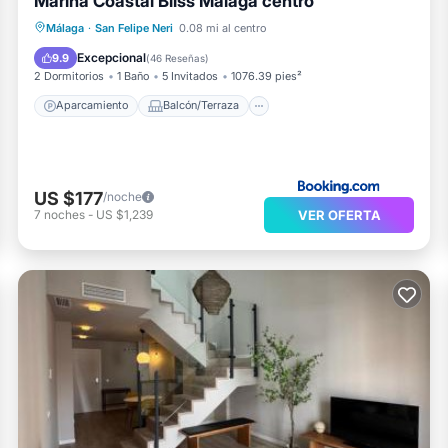
Marina Coastal Bliss Málaga centro
Aparcamiento
Balcón/Terraza
Málaga
·
San Felipe Neri
0.08 mi al centro
Aire acondicionado
Internet
Excepcional
9.9
(
46 Reseñas
)
2 Dormitorios
1 Baño
5 Invitados
1076.39 pies²
Aparcamiento
Balcón/Terraza
US $177
/noche
VER OFERTA
7
noches
-
US $1,239