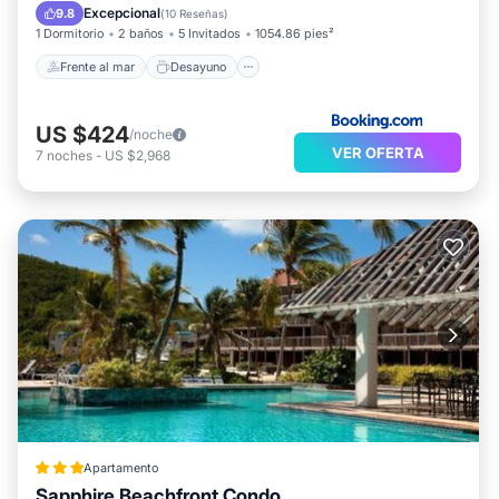
Aparcamiento
Piscina
Excepcional
9.8
(
10 Reseñas
)
1 Dormitorio
2 baños
5 Invitados
1054.86 pies²
Frente al mar
Desayuno
US $424
/noche
VER OFERTA
7
noches
-
US $2,968
Apartamento
Sapphire Beachfront Condo