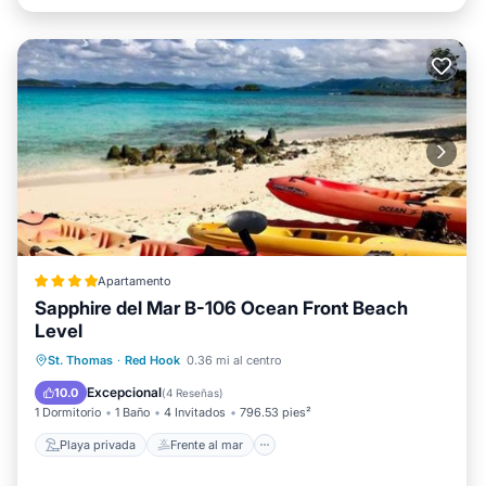
Apartamento
Sapphire del Mar B-106 Ocean Front Beach
Level
Playa privada
Frente al mar
St. Thomas
·
Red Hook
0.36 mi al centro
Desayuno
Aparcamiento
Excepcional
10.0
(
4 Reseñas
)
1 Dormitorio
1 Baño
4 Invitados
796.53 pies²
Playa privada
Frente al mar