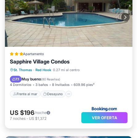
Apartamento
Sapphire Village Condos
Frente al mar
Desayuno
St. Thomas
·
Red Hook
0.27 mi al centro
Aparcamiento
Piscina
Muy bueno
7.1
(
80 Reseñas
)
4 Dormitorios
3 baños
8 Invitados
609.96 pies²
Frente al mar
Desayuno
US $196
/noche
VER OFERTA
7
noches
-
US $1,372