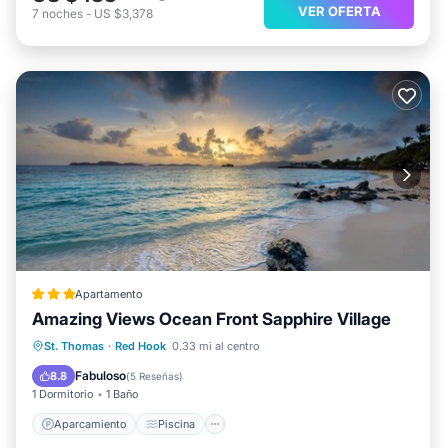
VER OFERTA
7
noches
-
US $3,378
Apartamento
Amazing Views Ocean Front Sapphire Village
Aparcamiento
Piscina
Cocina
St. Thomas
·
Red Hook
0.33 mi al centro
Aire acondicionado
Fabuloso
8.8
(
5 Reseñas
)
1 Dormitorio
1 Baño
Aparcamiento
Piscina