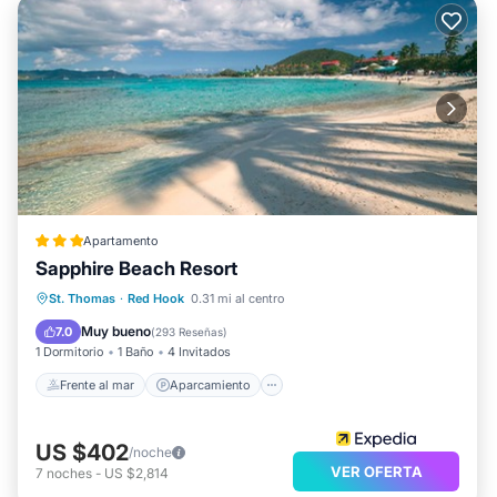
Apartamento
Sapphire Beach Resort
Frente al mar
Aparcamiento
Piscina
St. Thomas
·
Red Hook
0.31 mi al centro
Vista al mar
Muy bueno
7.0
(
293 Reseñas
)
1 Dormitorio
1 Baño
4 Invitados
Frente al mar
Aparcamiento
US $402
/noche
VER OFERTA
7
noches
-
US $2,814