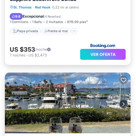
Playa privada
Frente al mar
St. Thomas
·
Red Hook
0.22 mi al centro
Aparcamiento
Piscina
Excepcional
9.8
(
4 Reseñas
)
1 Dormitorio
1 Baño
2 Invitados
8115.99 pies²
Playa privada
Frente al mar
US $353
/noche
VER OFERTA
7
noches
-
US $2,473