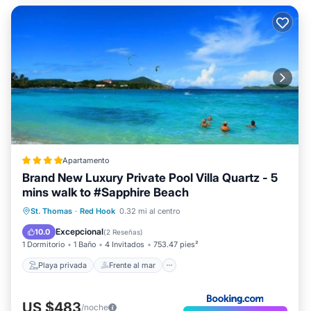
Apartamento
Brand New Luxury Private Pool Villa Quartz - 5
mins walk to #Sapphire Beach
Playa privada
Frente al mar
St. Thomas
·
Red Hook
0.32 mi al centro
Desayuno
Aparcamiento
Excepcional
10.0
(
2 Reseñas
)
1 Dormitorio
1 Baño
4 Invitados
753.47 pies²
Playa privada
Frente al mar
US $483
/noche