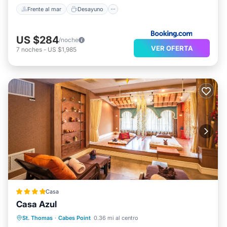
Frente al mar
Desayuno
US $284
/noche
VER OFERTA
7
noches
-
US $1,985
Casa
Casa Azul
Frente al mar
Desayuno
St. Thomas
·
Cabes Point
0.36 mi al centro