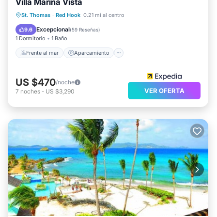
Villa Marina Vista
Frente al mar
Aparcamiento
Piscina
St. Thomas
·
Red Hook
0.21 mi al centro
Vista al mar
Excepcional
9.6
(
59 Reseñas
)
1 Dormitorio
1 Baño
Frente al mar
Aparcamiento
US $470
/noche
VER OFERTA
7
noches
-
US $3,290