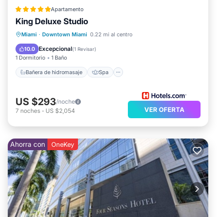
Apartamento
King Deluxe Studio
Bañera de hidromasaje
Spa
Miami
·
Downtown Miami
0.22 mi al centro
Chimenea/Calefacción
Piscina
Excepcional
10.0
(
1 Revisar
)
1 Dormitorio
1 Baño
Bañera de hidromasaje
Spa
US $293
/noche
VER OFERTA
7
noches
-
US $2,054
Ahorra con
OneKey