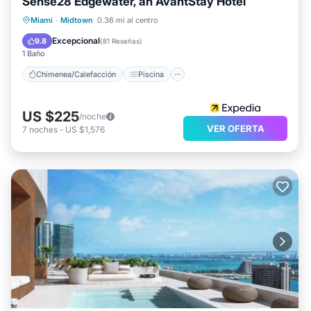
Sense28 Edgewater, an AvantStay Hotel
Chimenea/Calefacción
Piscina
Miami
·
Midtown
0.36 mi al centro
Cocina
Aparcamiento
Excepcional
9.8
(
81 Reseñas
)
1 Baño
Chimenea/Calefacción
Piscina
US $225
/noche
VER OFERTA
7
noches
-
US $1,576