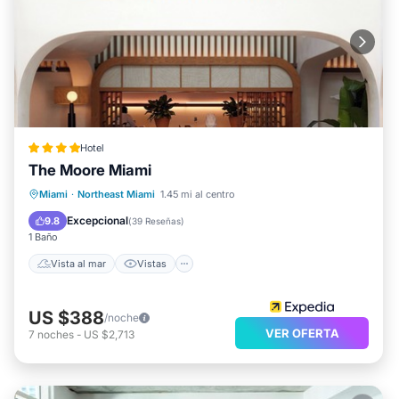
Hotel
The Moore Miami
Vista al mar
Vistas
Desayuno
Miami
·
Northeast Miami
1.45 mi al centro
Cocina
Excepcional
9.8
(
39 Reseñas
)
1 Baño
Vista al mar
Vistas
US $388
/noche
VER OFERTA
7
noches
-
US $2,713