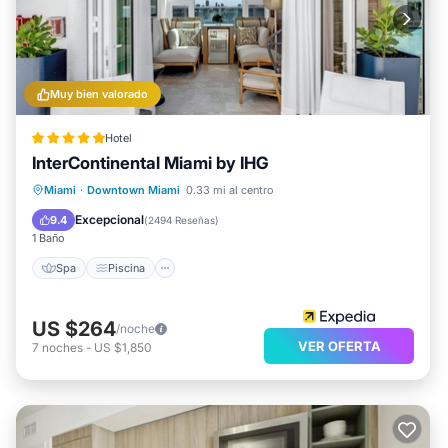
Muy bien valorado
Hotel
InterContinental Miami by IHG
Spa
Piscina
Balcón/Terraza
Miami
·
Downtown Miami
0.33 mi al centro
Desayuno
Excepcional
9.4
(
2494 Reseñas
)
1 Baño
Spa
Piscina
US $264
/noche
VER OFERTA
7
noches
-
US $1,850