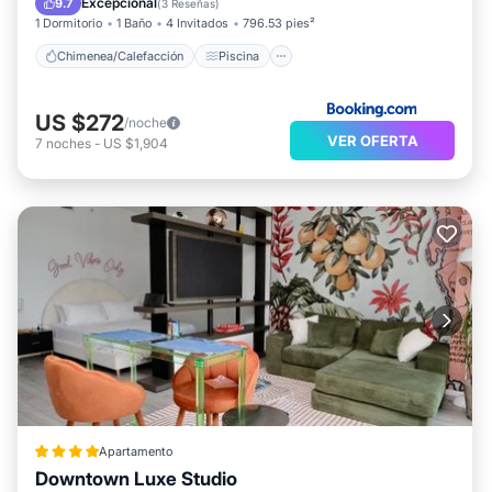
Excepcional
9.7
(
3 Reseñas
)
1 Dormitorio
1 Baño
4 Invitados
796.53 pies²
Chimenea/Calefacción
Piscina
US $272
/noche
VER OFERTA
7
noches
-
US $1,904
Apartamento
Downtown Luxe Studio