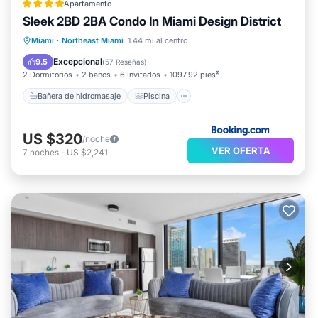
Apartamento
Sleek 2BD 2BA Condo In Miami Design District
Bañera de hidromasaje
Piscina
Miami
·
Northeast Miami
1.44 mi al centro
Balcón/Terraza
Aparcamiento
Excepcional
9.5
(
57 Reseñas
)
2 Dormitorios
2 baños
6 Invitados
1097.92 pies²
Bañera de hidromasaje
Piscina
US $320
/noche
VER OFERTA
7
noches
-
US $2,241