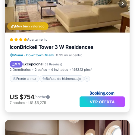
Muy bien valorado
Apartamento
IconBrickell Tower 3 W Residences
Frente al mar
Bañera de hidromasaje
Miami
·
Downtown Miami
0.39 mi al centro
Spa
Chimenea/Calefacción
Excepcional
9.3
(
53 Reseñas
)
2 Dormitorios
2 baños
4 Invitados
1453.13 pies²
Frente al mar
Bañera de hidromasaje
US $754
/noche
VER OFERTA
7
noches
-
US $5,275