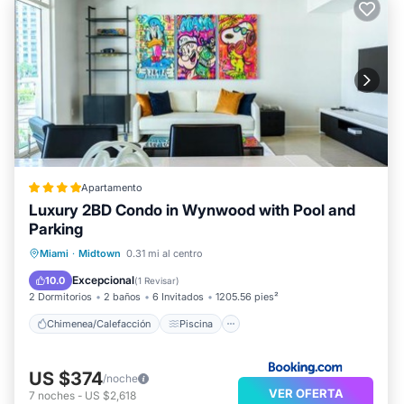
Apartamento
Luxury 2BD Condo in Wynwood with Pool and
Parking
Chimenea/Calefacción
Piscina
Miami
·
Midtown
0.31 mi al centro
Balcón/Terraza
Se admiten mascotas
Excepcional
10.0
(
1 Revisar
)
2 Dormitorios
2 baños
6 Invitados
1205.56 pies²
Chimenea/Calefacción
Piscina
US $374
/noche
VER OFERTA
7
noches
-
US $2,618