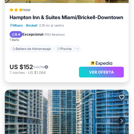
Hotel
Hampton Inn & Suites Miami/Brickell-Downtown
Bañera de hidromasaje
Piscina
Miami
·
Brickell
0.15 mi al centro
Balcón/Terraza
Desayuno
Excepcional
9.4
(
4163 Reseñas
)
1 Baño
Bañera de hidromasaje
Piscina
US $152
/noche
VER OFERTA
7
noches
-
US $1,064