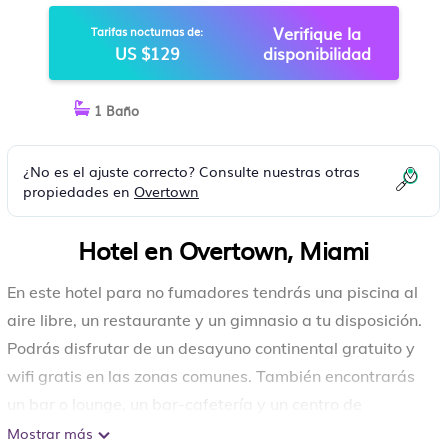
CENTER | HOTEL EN MIAMI
Verifique la
Tarifas nocturnas de:
US $129
disponibilidad
1 Baño
¿No es el ajuste correcto? Consulte nuestras otras
propiedades en
Overtown
Hotel en Overtown, Miami
En este hotel para no fumadores tendrás una piscina al
aire libre, un restaurante y un gimnasio a tu disposición.
Podrás disfrutar de un desayuno continental gratuito y
wifi gratis en las zonas comunes. También encontrarás
un bar o lounge, un bar-cafetería y un centro de
negocios disponible las 24 horas.
Mostrar más