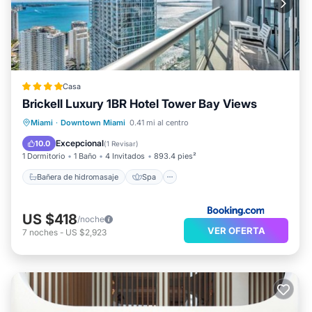
Casa
Brickell Luxury 1BR Hotel Tower Bay Views
Bañera de hidromasaje
Spa
Miami
·
Downtown Miami
0.41 mi al centro
Chimenea/Calefacción
Piscina
Excepcional
10.0
(
1 Revisar
)
1 Dormitorio
1 Baño
4 Invitados
893.4 pies²
Bañera de hidromasaje
Spa
US $418
/noche
VER OFERTA
7
noches
-
US $2,923