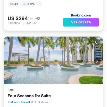
Spa
Piscina
US $294
/noche
VER OFERTA
7
noches
-
US $2,057
Hotel
Four Seasons 1br Suite
Spa
Piscina
Cocina
Miami
·
Brickell
0.13 mi al centro