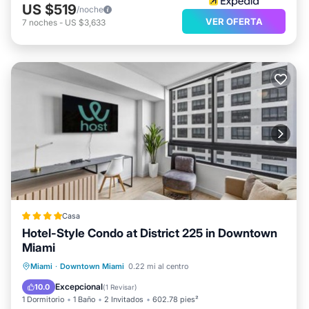
US $519
/noche
VER OFERTA
7
noches
-
US $3,633
Casa
Hotel-Style Condo at District 225 in Downtown
Miami
Spa
Piscina
Balcón/Terraza
Miami
·
Downtown Miami
0.22 mi al centro
Aparcamiento
Excepcional
10.0
(
1 Revisar
)
1 Dormitorio
1 Baño
2 Invitados
602.78 pies²