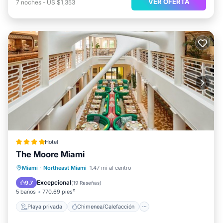
VER OFERTA
7
noches
-
US $1,353
Hotel
The Moore Miami
Playa privada
Chimenea/Calefacción
Miami
·
Northeast Miami
1.47 mi al centro
Vista al mar
Balcón/Terraza
Excepcional
9.7
(
19 Reseñas
)
5 baños
770.69 pies²
Playa privada
Chimenea/Calefacción