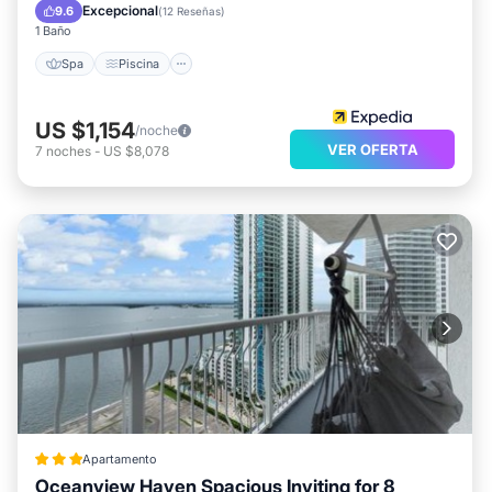
Aparcamiento
Excepcional
9.6
(
12 Reseñas
)
1 Baño
Spa
Piscina
US $1,154
/noche
VER OFERTA
7
noches
-
US $8,078
Apartamento
Oceanview Haven Spacious Inviting for 8