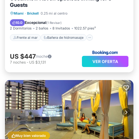
Guests
Frente al mar
Bañera de hidromasaje
Miami
·
Brickell
0.25 mi al centro
Piscina
Vista al mar
Excepcional
10.0
(
1 Revisar
)
2 Dormitorios
2 baños
8 Invitados
1022.57 pies²
Frente al mar
Bañera de hidromasaje
US $447
/noche
VER OFERTA
7
noches
-
US $3,131
Muy bien valorado