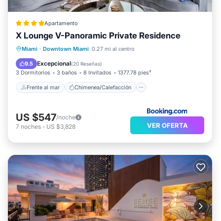
Apartamento
X Lounge V-Panoramic Private Residence
Frente al mar
Chimenea/Calefacción
Miami
·
Downtown Miami
0.27 mi al centro
Piscina
Vista al mar
Excepcional
9.5
(
20 Reseñas
)
3 Dormitorios
3 baños
8 Invitados
1377.78 pies²
Frente al mar
Chimenea/Calefacción
US $547
/noche
VER OFERTA
7
noches
-
US $3,828