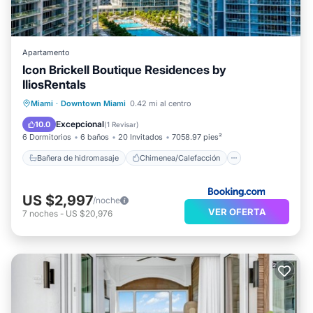
Apartamento
Icon Brickell Boutique Residences by
IliosRentals
Bañera de hidromasaje
Chimenea/Calefacción
Piscina
Miami
·
Downtown Miami
0.42 mi al centro
Balcón/Terraza
Excepcional
10.0
(
1 Revisar
)
6 Dormitorios
6 baños
20 Invitados
7058.97 pies²
Bañera de hidromasaje
Chimenea/Calefacción
US $2,997
/noche
VER OFERTA
7
noches
-
US $20,976