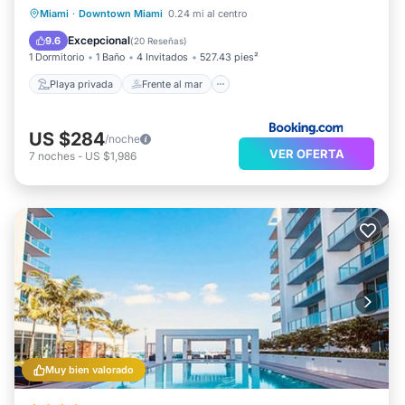
Playa privada
Frente al mar
Piscina
Miami
·
Downtown Miami
0.24 mi al centro
Vista al mar
Excepcional
9.6
(
20 Reseñas
)
1 Dormitorio
1 Baño
4 Invitados
527.43 pies²
Playa privada
Frente al mar
US $284
/noche
VER OFERTA
7
noches
-
US $1,986
Muy bien valorado