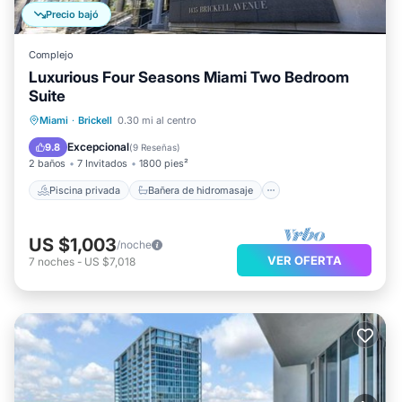
Precio bajó
Complejo
Luxurious Four Seasons Miami Two Bedroom
Suite
Piscina privada
Bañera de hidromasaje
Miami
·
Brickell
0.30 mi al centro
Piscina
Vista al mar
Excepcional
9.8
(
9 Reseñas
)
2 baños
7 Invitados
1800 pies²
Piscina privada
Bañera de hidromasaje
US $1,003
/noche
VER OFERTA
7
noches
-
US $7,018