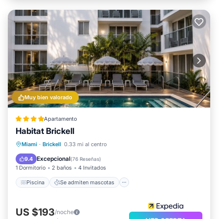
Muy bien valorado
Apartamento
Habitat Brickell
Piscina
Se admiten mascotas
Miami
·
Brickell
0.33 mi al centro
Cocina
Aparcamiento
Excepcional
9.4
(
76 Reseñas
)
1 Dormitorio
2 baños
4 Invitados
Piscina
Se admiten mascotas
US $193
/noche