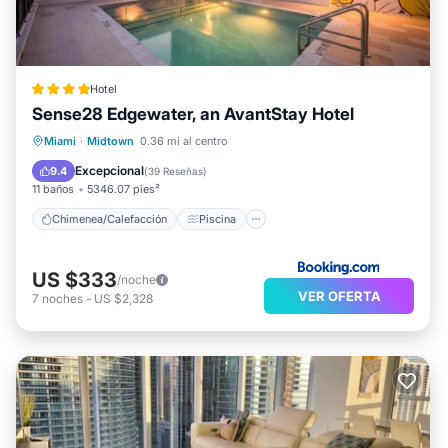
Hotel
Sense28 Edgewater, an AvantStay Hotel
Chimenea/Calefacción
Piscina
Miami
·
Midtown
0.36 mi al centro
Se admiten mascotas
Aparcamiento
Excepcional
9.4
(
39 Reseñas
)
11 baños
5346.07 pies²
Chimenea/Calefacción
Piscina
US $333
/noche
VER OFERTA
7
noches
-
US $2,328