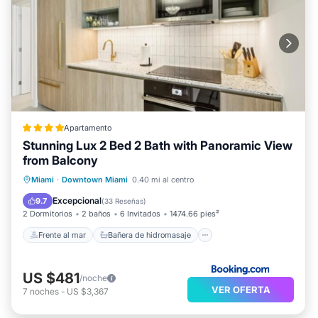
Apartamento
Stunning Lux 2 Bed 2 Bath with Panoramic View
from Balcony
Frente al mar
Bañera de hidromasaje
Miami
·
Downtown Miami
0.40 mi al centro
Spa
Chimenea/Calefacción
Excepcional
9.7
(
33 Reseñas
)
2 Dormitorios
2 baños
6 Invitados
1474.66 pies²
Frente al mar
Bañera de hidromasaje
US $481
/noche
VER OFERTA
7
noches
-
US $3,367