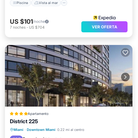
Piscina
Vista al mar
US $101
/noche
VER OFERTA
7
noches
-
US $704
Apartamento
District 225
Chimenea/Calefacción
Piscina
Miami
·
Downtown Miami
0.22 mi al centro
Aparcamiento
Aire acondicionado