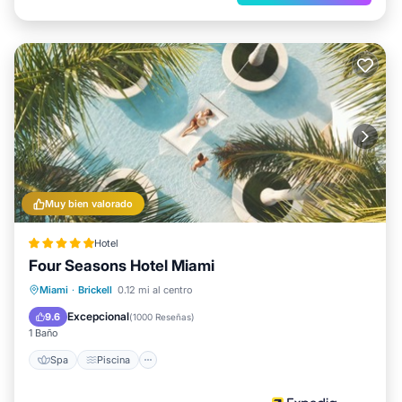
Muy bien valorado
Hotel
Four Seasons Hotel Miami
Spa
Piscina
Balcón/Terraza
Miami
·
Brickell
0.12 mi al centro
Desayuno
Excepcional
9.6
(
1000 Reseñas
)
1 Baño
Spa
Piscina