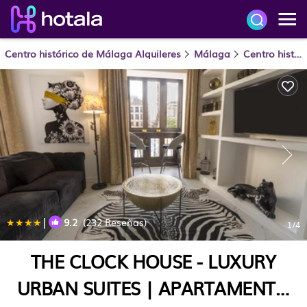
Centro histórico de Málaga Alquileres
Málaga
Centro histórico de Málaga
|
9.2
(232 Reseñas)
1
/4
THE CLOCK HOUSE - LUXURY
URBAN SUITES | APARTAMENTO