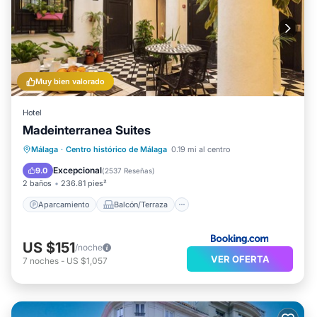
Muy bien valorado
Hotel
Madeinterranea Suites
Aparcamiento
Balcón/Terraza
Málaga
·
Centro histórico de Málaga
0.19 mi al centro
Cocina
Aire acondicionado
Excepcional
9.0
(
2537 Reseñas
)
2 baños
236.81 pies²
Aparcamiento
Balcón/Terraza
US $151
/noche
VER OFERTA
7
noches
-
US $1,057