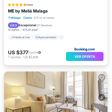
Hotel
ME by Meliá Malaga
Frente al mar
Aparcamiento
Piscina
Málaga
·
Centro
0.17 mi al centro
Vista al mar
Excepcional
9.3
(
211 Reseñas
)
12 baños
473.61 pies²
Frente al mar
Aparcamiento
US $377
/noche
VER OFERTA
7
noches
-
US $2,636