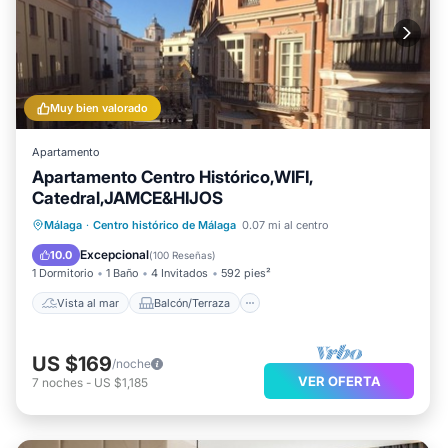
Muy bien valorado
Apartamento
Apartamento Centro Histórico,WIFI,
Catedral,JAMCE&HIJOS
Vista al mar
Balcón/Terraza
Málaga
·
Centro histórico de Málaga
0.07 mi al centro
Vistas
Cocina
Excepcional
10.0
(
100 Reseñas
)
1 Dormitorio
1 Baño
4 Invitados
592 pies²
Vista al mar
Balcón/Terraza
US $169
/noche
VER OFERTA
7
noches
-
US $1,185