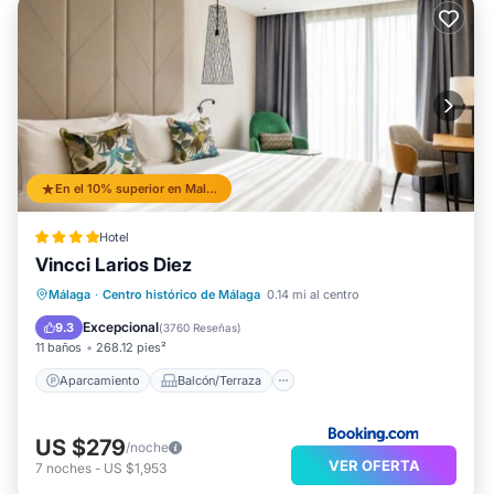
En el 10% superior en Malaga Historic Centre
Hotel
Vincci Larios Diez
Aparcamiento
Balcón/Terraza
Málaga
·
Centro histórico de Málaga
0.14 mi al centro
Aire acondicionado
Internet
Excepcional
9.3
(
3760 Reseñas
)
11 baños
268.12 pies²
Aparcamiento
Balcón/Terraza
US $279
/noche
VER OFERTA
7
noches
-
US $1,953