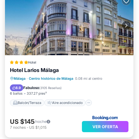
Hotel
Hotel Larios Málaga
Balcón/Terraza
Aire acondicionado
Málaga
·
Centro histórico de Málaga
0.08 mi al centro
Internet
Apto para niños
Fabuloso
8.9
(
3105 Reseñas
)
6 baños
337.27 pies²
Balcón/Terraza
Aire acondicionado
US $145
/noche
VER OFERTA
7
noches
-
US $1,015