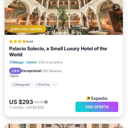
Muy bien valorado
Hotel
Palacio Solecio, a Small Luxury Hotel of the
World
Desayuno
Piscina
Balcón/Terraza
Málaga
·
Centro
0.12 mi al centro
Cocina
Excepcional
9.6
(
1007 Reseñas
)
1 Baño
Desayuno
Piscina
US $293
/noche
VER OFERTA
7
noches
-
US $2,052