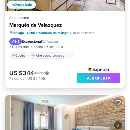
Precio bajó
Apartamento
Marqués de Velazquez
Cocina
Aire acondicionado
Internet
Málaga
·
Centro histórico de Málaga
0.10 mi al centro
Se admiten mascotas
Excepcional
9.8
(
17 Reseñas
)
2 Dormitorios
1 Baño
6 Invitados
Cocina
Aire acondicionado
US $344
/noche
VER OFERTA
7
noches
-
US $2,405