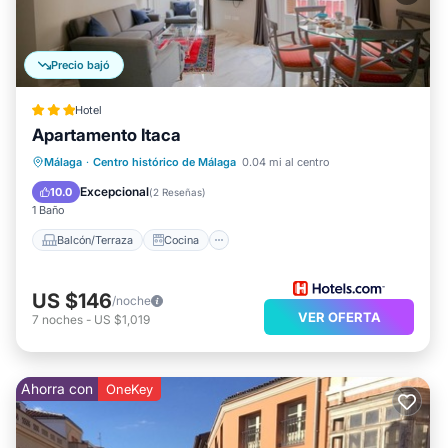
Precio bajó
Hotel
Apartamento Itaca
Balcón/Terraza
Cocina
Málaga
·
Centro histórico de Málaga
0.04 mi al centro
Aire acondicionado
Internet
Excepcional
10.0
(
2 Reseñas
)
1 Baño
Balcón/Terraza
Cocina
US $146
/noche
VER OFERTA
7
noches
-
US $1,019
Ahorra con
OneKey