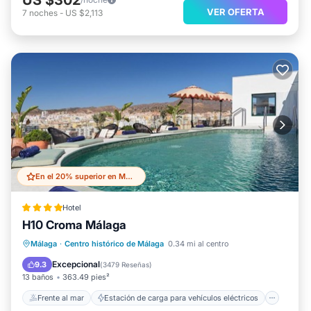
VER OFERTA
7
noches
-
US $2,113
En el 20% superior en Malaga Historic Centre
Hotel
H10 Croma Málaga
Frente al mar
Estación de carga para vehículos eléctricos
Málaga
·
Centro histórico de Málaga
0.34 mi al centro
Aparcamiento
Piscina
Excepcional
9.3
(
3479 Reseñas
)
13 baños
363.49 pies²
Frente al mar
Estación de carga para vehículos eléctricos