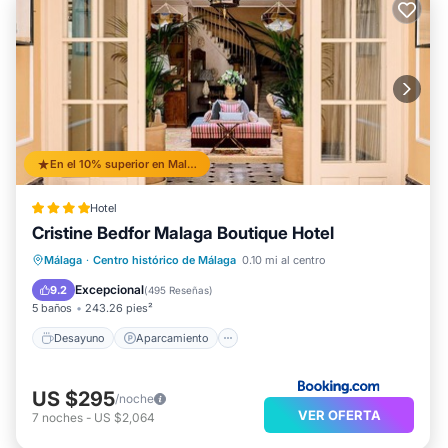
En el 10% superior en Malaga Historic Centre
Hotel
Cristine Bedfor Malaga Boutique Hotel
Desayuno
Aparcamiento
Málaga
·
Centro histórico de Málaga
0.10 mi al centro
Balcón/Terraza
Vistas
Excepcional
9.2
(
495 Reseñas
)
5 baños
243.26 pies²
Desayuno
Aparcamiento
US $295
/noche
VER OFERTA
7
noches
-
US $2,064