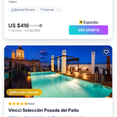
1 Baño
Balcón/Terraza
Internet
US $416
/noche
VER OFERTA
7
noches
-
US $2,909
Muy bien valorado
Hotel
Vincci Selección Posada del Patio
Frente al mar
Desayuno