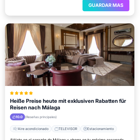
GUARDAR MAS
Heiße Preise heute mit exklusiven Rabatten für
Reisen nach Málaga
10.0
(Reseñas principales)
Aire acondicionado
TELEVISOR
Estacionamiento
Alójate en el corazón de Málaga y ahorra en tu próxima escapada.