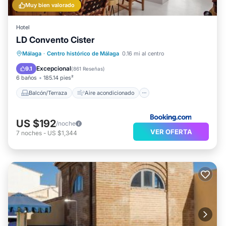
Muy bien valorado
Hotel
LD Convento Cister
Balcón/Terraza
Aire acondicionado
Málaga
·
Centro histórico de Málaga
0.16 mi al centro
Internet
Accesibilidad
Excepcional
9.1
(
861 Reseñas
)
6 baños
185.14 pies²
Balcón/Terraza
Aire acondicionado
US $192
/noche
VER OFERTA
7
noches
-
US $1,344