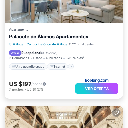
Apartamento
Palacete de Álamos Apartamentos
Aire acondicionado
Internet
Málaga
·
Centro histórico de Málaga
0.22 mi al centro
Apto para niños
TV
Excepcional
9.3
(
8 Reseñas
)
3 Dormitorios
1 Baño
4 Invitados
376.74 pies²
Aire acondicionado
Internet
US $197
/noche
VER OFERTA
7
noches
-
US $1,379