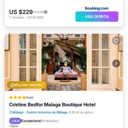
US $229
/noche
VER OFERTA
7
noches
-
US $1,606
Muy bien valorado
Hotel
Cristine Bedfor Malaga Boutique Hotel
Desayuno
Cocina
Málaga
·
Centro histórico de Málaga
0.10 mi al centro
Aire acondicionado
Internet
Excepcional
9.8
(
61 Reseñas
)
1 Baño