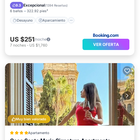
Aire acondicionado
Internet
Excepcional
9.3
(
1394 Reseñas
)
6 baños
322.92 pies²
Desayuno
Aparcamiento
US $251
/noche
VER OFERTA
7
noches
-
US $1,760
Muy bien valorado
Apartamento