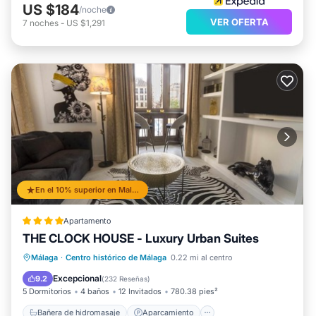
US $184
/noche
VER OFERTA
7
noches
-
US $1,291
En el 10% superior en Malaga Historic Centre
Apartamento
THE CLOCK HOUSE - Luxury Urban Suites
Bañera de hidromasaje
Aparcamiento
Málaga
·
Centro histórico de Málaga
0.22 mi al centro
Balcón/Terraza
Aire acondicionado
Excepcional
9.2
(
232 Reseñas
)
5 Dormitorios
4 baños
12 Invitados
780.38 pies²
Bañera de hidromasaje
Aparcamiento