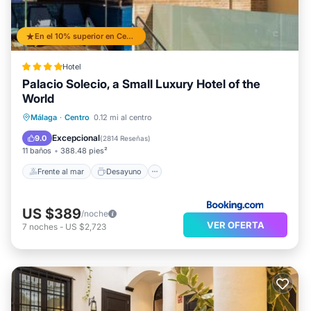
En el 10% superior en Centro
Hotel
Palacio Solecio, a Small Luxury Hotel of the
World
Frente al mar
Desayuno
Málaga
·
Centro
0.12 mi al centro
Aparcamiento
Piscina
Excepcional
9.0
(
2814 Reseñas
)
11 baños
388.48 pies²
Frente al mar
Desayuno
US $389
/noche
VER OFERTA
7
noches
-
US $2,723