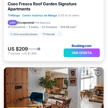
Coeo Fresca Roof Garden Signature
Apartments
Aire acondicionado
Internet
Málaga
·
Centro histórico de Málaga
0.03 mi al centro
Apto para niños
Accesibilidad
Excepcional
9.1
(
1118 Reseñas
)
14 Dormitorios
6 baños
22 Invitados
394.68 pies²
Aire acondicionado
Internet
US $209
/noche
VER OFERTA
7
noches
-
US $1,460