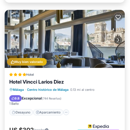
Muy bien valorado
Hotel
Hotel Vincci Larios Diez
Desayuno
Aparcamiento
Málaga
·
Centro histórico de Málaga
0.13 mi al centro
Aire acondicionado
Internet
Excepcional
9.8
(
744 Reseñas
)
1 Baño
Desayuno
Aparcamiento
US $302
/noche