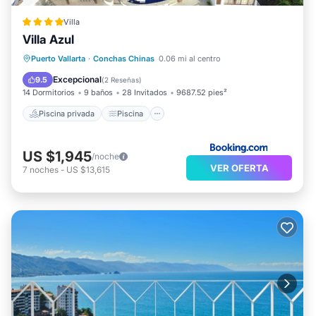
Villa
Villa Azul
Piscina privada
Piscina
Puerto Vallarta
·
Conchas Chinas
0.06 mi al centro
Balcón/Terraza
Desayuno
Excepcional
9.5
(
2 Reseñas
)
14 Dormitorios
9 baños
28 Invitados
9687.52 pies²
Piscina privada
Piscina
US $1,945
/noche
VER OFERTA
7
noches
-
US $13,615