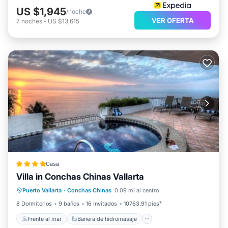
US $1,945
/noche
VER OFERTA
7
noches
-
US $13,615
Casa
Villa in Conchas Chinas Vallarta
Frente al mar
Bañera de hidromasaje
Puerto Vallarta
·
Conchas Chinas
0.09 mi al centro
Piscina
Vista al mar
8 Dormitorios
9 baños
16 Invitados
10763.91 pies²
Frente al mar
Bañera de hidromasaje