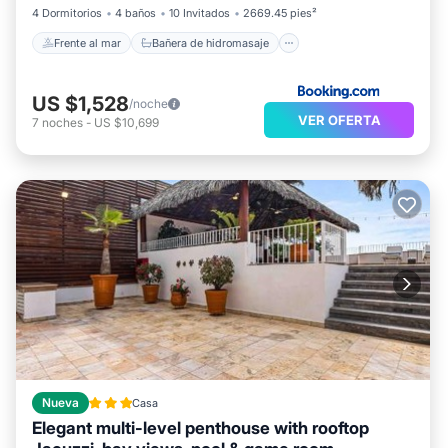
4 Dormitorios
4 baños
10 Invitados
2669.45 pies²
Frente al mar
Bañera de hidromasaje
US $1,528
/noche
VER OFERTA
7
noches
-
US $10,699
Nueva
Casa
Elegant multi-level penthouse with rooftop