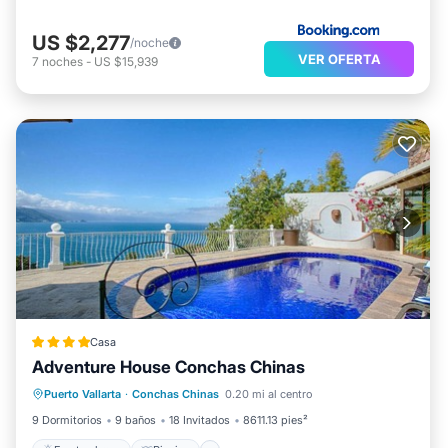
US $2,277
/noche
VER OFERTA
7
noches
-
US $15,939
Casa
Adventure House Conchas Chinas
Frente al mar
Piscina
Vista al mar
Puerto Vallarta
·
Conchas Chinas
0.20 mi al centro
Balcón/Terraza
9 Dormitorios
9 baños
18 Invitados
8611.13 pies²