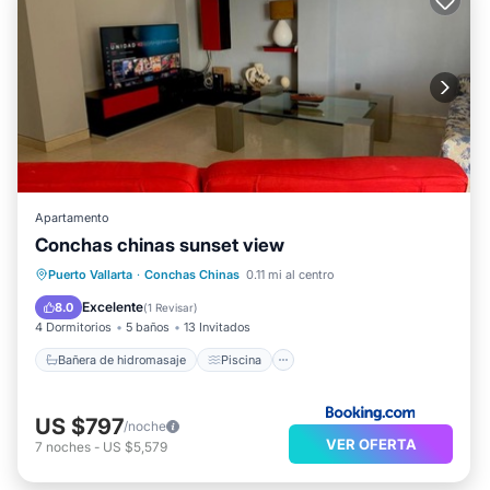
Apartamento
Conchas chinas sunset view
Bañera de hidromasaje
Piscina
Puerto Vallarta
·
Conchas Chinas
0.11 mi al centro
Balcón/Terraza
Vistas
Excelente
8.0
(
1 Revisar
)
4 Dormitorios
5 baños
13 Invitados
Bañera de hidromasaje
Piscina
US $797
/noche
VER OFERTA
7
noches
-
US $5,579