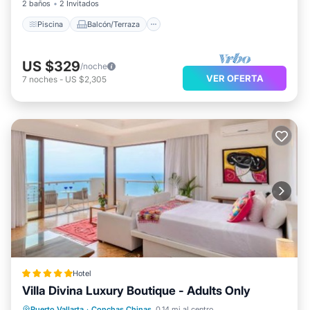
2 baños
2 Invitados
Piscina
Balcón/Terraza
US $329
/noche
VER OFERTA
7
noches
-
US $2,305
Hotel
Villa Divina Luxury Boutique - Adults Only
Frente al mar
Bañera de hidromasaje
Puerto Vallarta
·
Conchas Chinas
0.14 mi al centro