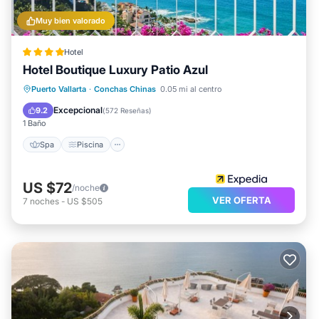
Muy bien valorado
Hotel
Hotel Boutique Luxury Patio Azul
Spa
Piscina
Balcón/Terraza
Puerto Vallarta
·
Conchas Chinas
0.05 mi al centro
Desayuno
Excepcional
9.2
(
572 Reseñas
)
1 Baño
Spa
Piscina
US $72
/noche
VER OFERTA
7
noches
-
US $505