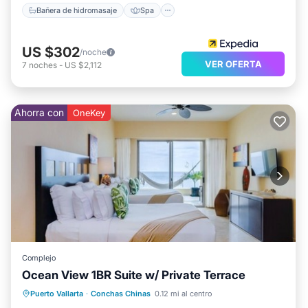
Bañera de hidromasaje
Spa
US $302
/noche
VER OFERTA
7
noches
-
US $2,112
Ahorra con
OneKey
Complejo
Ocean View 1BR Suite w/ Private Terrace
Piscina
Balcón/Terraza
Puerto Vallarta
·
Conchas Chinas
0.12 mi al centro
Aire acondicionado
Internet