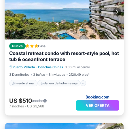
Nueva
Casa
Coastal retreat condo with resort-style pool, hot
tub & oceanfront terrace
Frente al mar
Bañera de hidromasaje
Puerto Vallarta
·
Conchas Chinas
0.06 mi al centro
Spa
Piscina
3 Dormitorios
3 baños
8 Invitados
2120.49 pies²
Frente al mar
Bañera de hidromasaje
US $510
/noche
VER OFERTA
7
noches
-
US $3,568