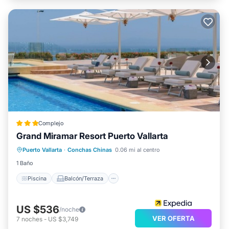
Complejo
Grand Miramar Resort Puerto Vallarta
Piscina
Balcón/Terraza
Puerto Vallarta
·
Conchas Chinas
0.06 mi al centro
Aparcamiento
Aire acondicionado
1 Baño
Piscina
Balcón/Terraza
US $536
/noche
VER OFERTA
7
noches
-
US $3,749