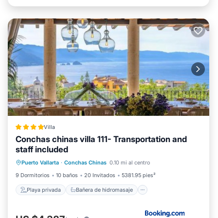
Villa
Conchas chinas villa 111- Transportation and
staff included
Playa privada
Bañera de hidromasaje
Puerto Vallarta
·
Conchas Chinas
0.10 mi al centro
Piscina
Vista al mar
9 Dormitorios
10 baños
20 Invitados
5381.95 pies²
Playa privada
Bañera de hidromasaje