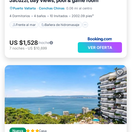
Jacuzzi, bay views, pool & game room
Frente al mar
Bañera de hidromasaje
Puerto Vallarta
·
Conchas Chinas
0.06 mi al centro
Chimenea/Calefacción
Piscina
4 Dormitorios
4 baños
10 Invitados
2002.09 pies²
Frente al mar
Bañera de hidromasaje
US $1,528
/noche
VER OFERTA
7
noches
-
US $10,699
Nueva
Casa