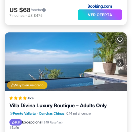
US $68
/noche
VER OFERTA
7
noches
-
US $475
Muy bien valorado
Hotel
Villa Divina Luxury Boutique – Adults Only
Bañera de hidromasaje
Spa
Piscina
Puerto Vallarta
·
Conchas Chinas
0.14 mi al centro
Balcón/Terraza
Excepcional
9.8
(
249 Reseñas
)
1 Baño