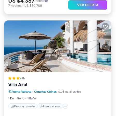
US $4,387
/noche
VER OFERTA
7
noches
-
US $30,709
Villa
Villa Azul
Piscina privada
Frente al mar
Puerto Vallarta
·
Conchas Chinas
0.06 mi al centro
Piscina
Vista al mar
1 Dormitorio
1 Baño
Piscina privada
Frente al mar