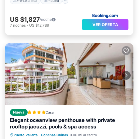
Frente al mar
Piscina
US $1,827
/noche
VER OFERTA
7
noches
-
US $12,789
Nueva
Casa
Elegant oceanview penthouse with private
rooftop jacuzzi, pools & spa access
Frente al mar
Bañera de hidromasaje
Puerto Vallarta
·
Conchas Chinas
0.06 mi al centro
Spa
Chimenea/Calefacción