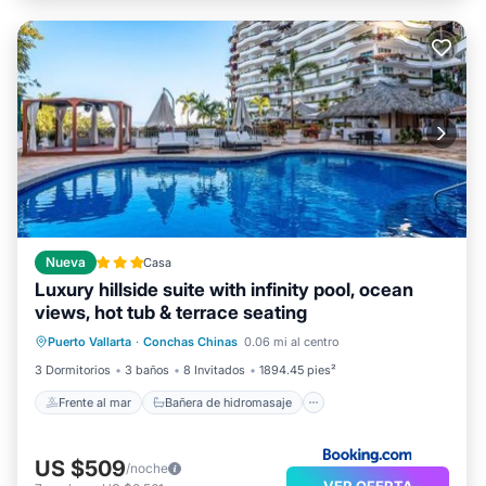
Nueva
Casa
Luxury hillside suite with infinity pool, ocean
views, hot tub & terrace seating
Frente al mar
Bañera de hidromasaje
Puerto Vallarta
·
Conchas Chinas
0.06 mi al centro
Spa
Piscina
3 Dormitorios
3 baños
8 Invitados
1894.45 pies²
Frente al mar
Bañera de hidromasaje
US $509
/noche
VER OFERTA