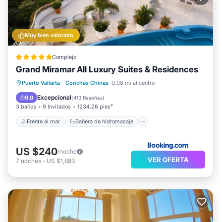
Muy bien valorado
Complejo
Grand Miramar All Luxury Suites & Residences
Frente al mar
Bañera de hidromasaje
Puerto Vallarta
·
Conchas Chinas
0.08 mi al centro
Spa
Piscina
Excepcional
9.0
(
413 Reseñas
)
3 baños
9 Invitados
1234.26 pies²
Frente al mar
Bañera de hidromasaje
US $240
/noche
VER OFERTA
7
noches
-
US $1,683