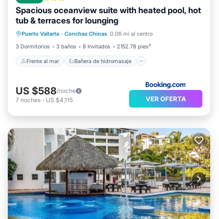
Spacious oceanview suite with heated pool, hot
tub & terraces for lounging
Frente al mar
Bañera de hidromasaje
Puerto Vallarta
·
Conchas Chinas
0.06 mi al centro
Spa
Piscina
3 Dormitorios
3 baños
8 Invitados
2152.78 pies²
Frente al mar
Bañera de hidromasaje
US $588
/noche
VER OFERTA
7
noches
-
US $4,115