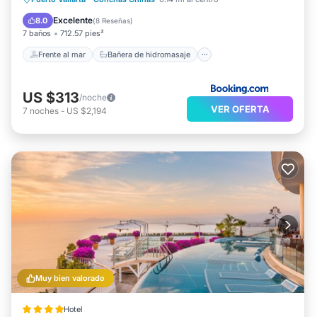
Spa
Piscina
Excelente
8.0
(
8 Reseñas
)
7 baños
712.57 pies²
Frente al mar
Bañera de hidromasaje
US $313
/noche
VER OFERTA
7
noches
-
US $2,194
Muy bien valorado
Hotel