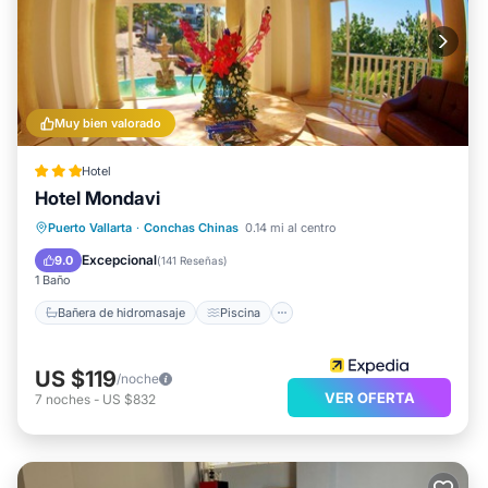
Muy bien valorado
Hotel
Hotel Mondavi
Bañera de hidromasaje
Piscina
Puerto Vallarta
·
Conchas Chinas
0.14 mi al centro
Balcón/Terraza
Cocina
Excepcional
9.0
(
141 Reseñas
)
1 Baño
Bañera de hidromasaje
Piscina
US $119
/noche
VER OFERTA
7
noches
-
US $832