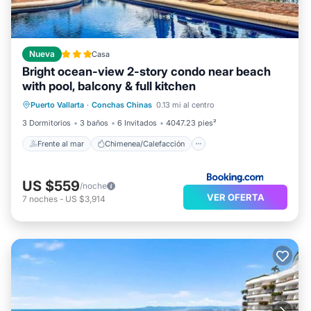
Nueva
Casa
Bright ocean-view 2-story condo near beach
with pool, balcony & full kitchen
Frente al mar
Chimenea/Calefacción
Puerto Vallarta
·
Conchas Chinas
0.13 mi al centro
Piscina
Vista al mar
3 Dormitorios
3 baños
6 Invitados
4047.23 pies²
Frente al mar
Chimenea/Calefacción
US $559
/noche
VER OFERTA
7
noches
-
US $3,914