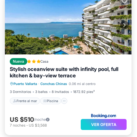
Nueva
Casa
Stylish oceanview suite with infinity pool, full
kitchen & bay-view terrace
Frente al mar
Piscina
Vista al mar
Puerto Vallarta
·
Conchas Chinas
0.06 mi al centro
Balcón/Terraza
3 Dormitorios
3 baños
8 Invitados
1872.92 pies²
Frente al mar
Piscina
US $510
/noche
VER OFERTA
7
noches
-
US $3,568