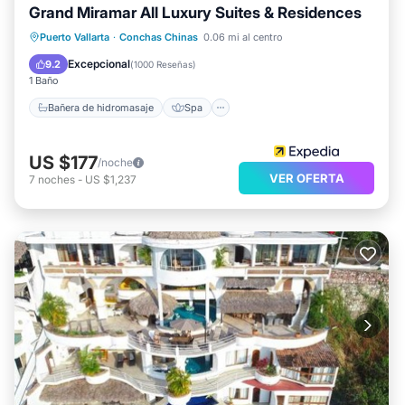
Grand Miramar All Luxury Suites & Residences
Bañera de hidromasaje
Spa
Piscina
Puerto Vallarta
·
Conchas Chinas
0.06 mi al centro
Balcón/Terraza
Excepcional
9.2
(
1000 Reseñas
)
1 Baño
Bañera de hidromasaje
Spa
US $177
/noche
VER OFERTA
7
noches
-
US $1,237