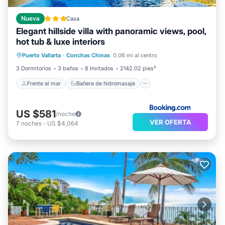
Nueva
Casa
Elegant hillside villa with panoramic views, pool,
hot tub & luxe interiors
Frente al mar
Bañera de hidromasaje
Puerto Vallarta
·
Conchas Chinas
0.06 mi al centro
Spa
Piscina
3 Dormitorios
3 baños
8 Invitados
2142.02 pies²
Frente al mar
Bañera de hidromasaje
US $581
/noche
VER OFERTA
7
noches
-
US $4,064