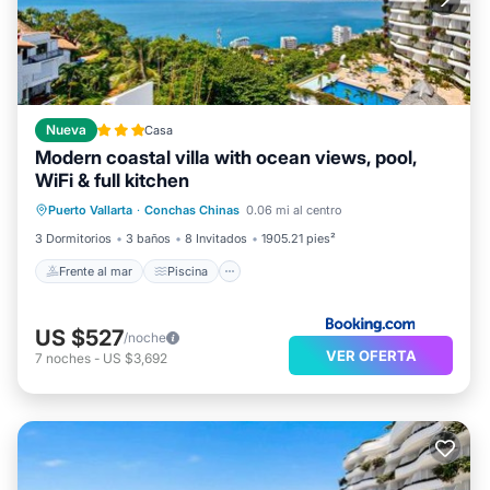
Nueva
Casa
Modern coastal villa with ocean views, pool,
WiFi & full kitchen
Frente al mar
Piscina
Vista al mar
Puerto Vallarta
·
Conchas Chinas
0.06 mi al centro
Balcón/Terraza
3 Dormitorios
3 baños
8 Invitados
1905.21 pies²
Frente al mar
Piscina
US $527
/noche
VER OFERTA
7
noches
-
US $3,692