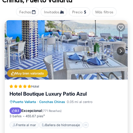
recreational amenities include a fitness center.
Fechas
Invitados
Precio
Más filtros
Muy bien valorado
Hotel
Hotel Boutique Luxury Patio Azul
Frente al mar
Bañera de hidromasaje
Puerto Vallarta
·
Conchas Chinas
0.05 mi al centro
Spa
Piscina
Excepcional
9.1
(
771 Reseñas
)
3 baños
455.67 pies²
Frente al mar
Bañera de hidromasaje