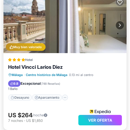
Muy bien valorado
Hotel
Hotel Vincci Larios Diez
Desayuno
Aparcamiento
Málaga
·
Centro histórico de Málaga
0.13 mi al centro
Aire acondicionado
Internet
Excepcional
9.8
(
748 Reseñas
)
1 Baño
Desayuno
Aparcamiento
US $264
/noche
VER OFERTA
7
noches
-
US $1,850