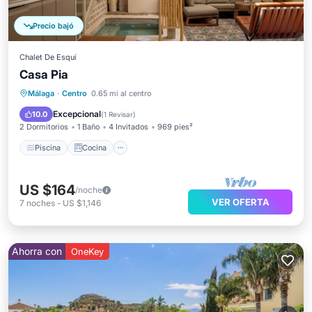
Precio bajó
Chalet De Esquí
Casa Pia
Piscina
Cocina
Aire acondicionado
Málaga
·
Centro
0.65 mi al centro
Internet
Excepcional
10.0
(
1 Revisar
)
2 Dormitorios
1 Baño
4 Invitados
969 pies²
Piscina
Cocina
US $164
/noche
VER OFERTA
7
noches
-
US $1,146
Ahorra con
OneKey