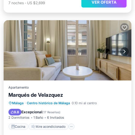
VER OFERTA
7
noches
-
US $2,699
Apartamento
Marqués de Velazquez
Cocina
Aire acondicionado
Internet
Málaga
·
Centro histórico de Málaga
0.10 mi al centro
Se admiten mascotas
Excepcional
9.8
(
17 Reseñas
)
2 Dormitorios
1 Baño
6 Invitados
Cocina
Aire acondicionado