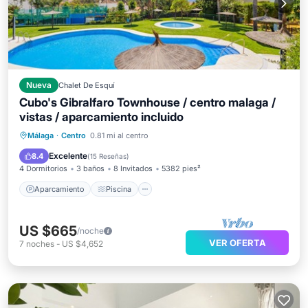
Nueva
Chalet De Esquí
Cubo's Gibralfaro Townhouse / centro malaga /
vistas / aparcamiento incluido
Aparcamiento
Piscina
Málaga
·
Centro
0.81 mi al centro
Balcón/Terraza
Cocina
Excelente
8.4
(
15 Reseñas
)
4 Dormitorios
3 baños
8 Invitados
5382 pies²
Aparcamiento
Piscina
US $665
/noche
VER OFERTA
7
noches
-
US $4,652