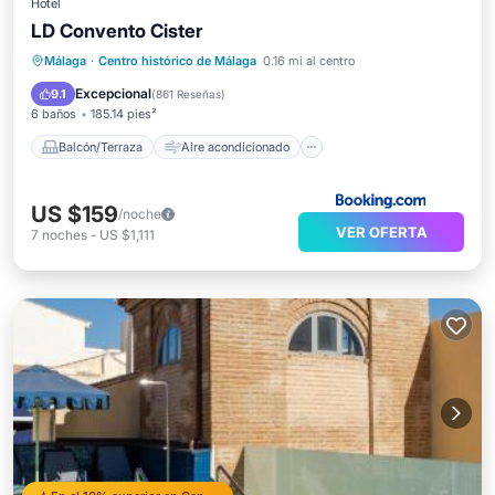
Hotel
LD Convento Cister
Balcón/Terraza
Aire acondicionado
Málaga
·
Centro histórico de Málaga
0.16 mi al centro
Internet
Accesibilidad
Excepcional
9.1
(
861 Reseñas
)
6 baños
185.14 pies²
Balcón/Terraza
Aire acondicionado
US $159
/noche
VER OFERTA
7
noches
-
US $1,111