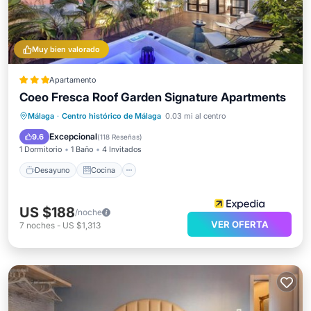
Muy bien valorado
Apartamento
Coeo Fresca Roof Garden Signature Apartments
Desayuno
Cocina
Málaga
·
Centro histórico de Málaga
0.03 mi al centro
Aire acondicionado
Internet
Excepcional
9.6
(
118 Reseñas
)
1 Dormitorio
1 Baño
4 Invitados
Desayuno
Cocina
US $188
/noche
VER OFERTA
7
noches
-
US $1,313