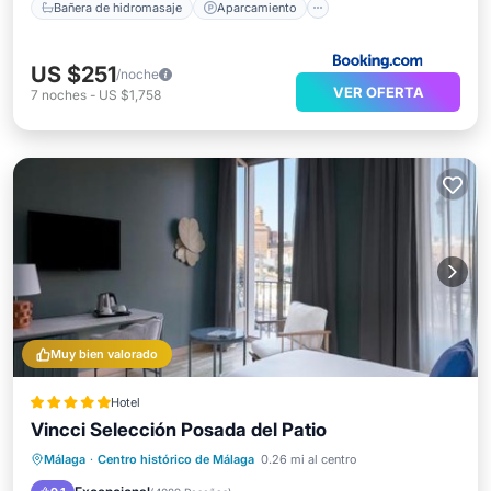
Bañera de hidromasaje
Aparcamiento
US $251
/noche
VER OFERTA
7
noches
-
US $1,758
Muy bien valorado
Hotel
Vincci Selección Posada del Patio
Frente al mar
Desayuno
Estación de carga para vehículos eléctricos
Málaga
·
Centro histórico de Málaga
0.26 mi al centro
Aparcamiento