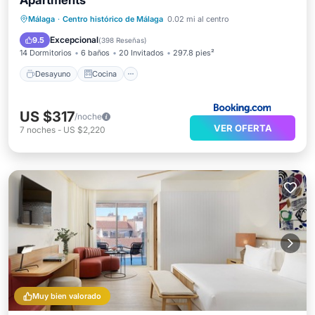
Apartments
Desayuno
Cocina
Málaga
·
Centro histórico de Málaga
0.02 mi al centro
Aire acondicionado
Internet
Excepcional
9.5
(
398 Reseñas
)
14 Dormitorios
6 baños
20 Invitados
297.8 pies²
Desayuno
Cocina
US $317
/noche
VER OFERTA
7
noches
-
US $2,220
Muy bien valorado