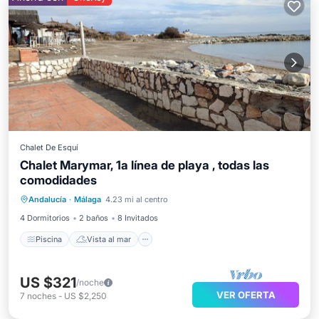
Chalet De Esquí
Chalet Marymar, 1a línea de playa , todas las
comodidades
Piscina
Vista al mar
Andalucía
·
Málaga
4.23 mi al centro
Balcón/Terraza
Vistas
4 Dormitorios
2 baños
8 Invitados
Piscina
Vista al mar
US $321
/noche
VER OFERTA
7
noches
-
US $2,250