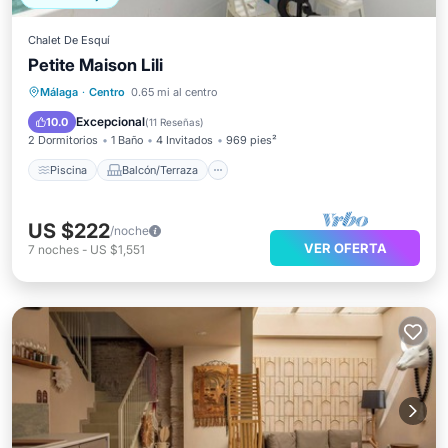
Chalet De Esquí
Petite Maison Lili
Piscina
Balcón/Terraza
Cocina
Málaga
·
Centro
0.65 mi al centro
Aire acondicionado
Excepcional
10.0
(
11 Reseñas
)
2 Dormitorios
1 Baño
4 Invitados
969 pies²
Piscina
Balcón/Terraza
US $222
/noche
VER OFERTA
7
noches
-
US $1,551