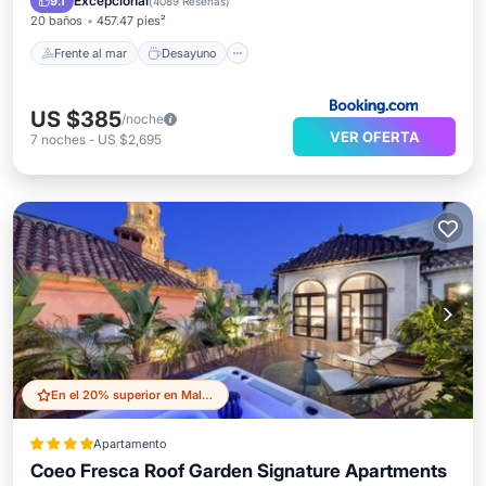
Excepcional
9.1
(
4089 Reseñas
)
20 baños
457.47 pies²
Frente al mar
Desayuno
US $385
/noche
VER OFERTA
7
noches
-
US $2,695
En el 20% superior en Malaga Historic Centre
Apartamento
Coeo Fresca Roof Garden Signature Apartments