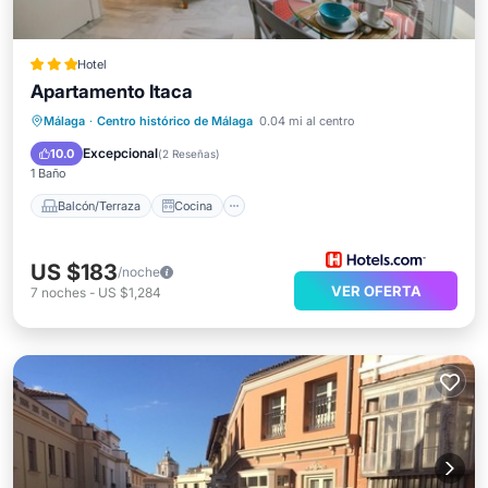
Hotel
Apartamento Itaca
Balcón/Terraza
Cocina
Málaga
·
Centro histórico de Málaga
0.04 mi al centro
Aire acondicionado
Internet
Excepcional
10.0
(
2 Reseñas
)
1 Baño
Balcón/Terraza
Cocina
US $183
/noche
VER OFERTA
7
noches
-
US $1,284