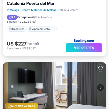
Catalonia Puerta del Mar
Desayuno
Aparcamiento
Málaga
·
Centro histórico de Málaga
0.18 mi al centro
Aire acondicionado
Internet
Excepcional
9.3
(
1394 Reseñas
)
6 baños
322.92 pies²
Desayuno
Aparcamiento
US $227
/noche
VER OFERTA
7
noches
-
US $1,592
Muy bien valorado