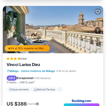
En el 10% superior en Malaga Historic Centre
Hotel
Vincci Larios Diez
Aparcamiento
Balcón/Terraza
Málaga
·
Centro histórico de Málaga
0.14 mi al centro
Aire acondicionado
Internet
Excepcional
9.3
(
3760 Reseñas
)
11 baños
268.12 pies²
Aparcamiento
Balcón/Terraza
US $386
/noche