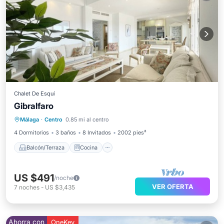
Chalet De Esquí
Gibralfaro
Balcón/Terraza
Cocina
Málaga
·
Centro
0.85 mi al centro
Aire acondicionado
Internet
4 Dormitorios
3 baños
8 Invitados
2002 pies²
Balcón/Terraza
Cocina
US $491
/noche
VER OFERTA
7
noches
-
US $3,435
Ahorra con
OneKey