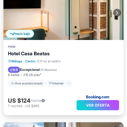
Precio bajó
Hotel
Hotel Casa Beatas
Aire acondicionado
Internet
Málaga
·
Centro
0.17 mi al centro
Se admiten mascotas
Apto para niños
Excepcional
9.5
(
15 Reseñas
)
8 baños
215.28 pies²
Aire acondicionado
Internet
US $124
/noche
VER OFERTA
7
noches
-
US $865