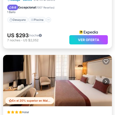
Cocina
Excepcional
9.6
(
1007 Reseñas
)
1 Baño
Desayuno
Piscina
US $293
/noche
VER OFERTA
7
noches
-
US $2,052
En el 20% superior en Malaga Historic Centre
Hotel