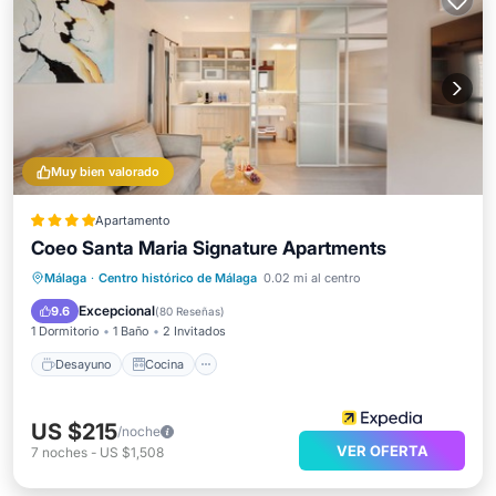
Muy bien valorado
Apartamento
Coeo Santa Maria Signature Apartments
Desayuno
Cocina
Málaga
·
Centro histórico de Málaga
0.02 mi al centro
Aire acondicionado
Internet
Excepcional
9.6
(
80 Reseñas
)
1 Dormitorio
1 Baño
2 Invitados
Desayuno
Cocina
US $215
/noche
VER OFERTA
7
noches
-
US $1,508