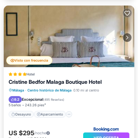
Visto con frecuencia
Hotel
Cristine Bedfor Malaga Boutique Hotel
Desayuno
Aparcamiento
Málaga
·
Centro histórico de Málaga
0.10 mi al centro
Balcón/Terraza
Vistas
Excepcional
9.2
(
495 Reseñas
)
5 baños
243.26 pies²
Desayuno
Aparcamiento
US $295
/noche