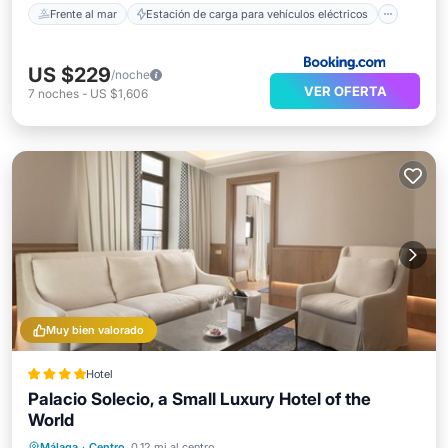
Frente al mar
Estación de carga para vehículos eléctricos
US $229
/noche
VER OFERTA
7
noches
-
US $1,606
Muy bien valorado
Hotel
Palacio Solecio, a Small Luxury Hotel of the
World
Desayuno
Piscina
Balcón/Terraza
Málaga
·
Centro
0.12 mi al centro