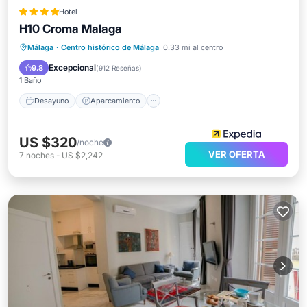
Hotel
H10 Croma Malaga
Desayuno
Aparcamiento
Piscina
Málaga
·
Centro histórico de Málaga
0.33 mi al centro
Balcón/Terraza
Excepcional
9.8
(
912 Reseñas
)
1 Baño
Desayuno
Aparcamiento
US $320
/noche
VER OFERTA
7
noches
-
US $2,242