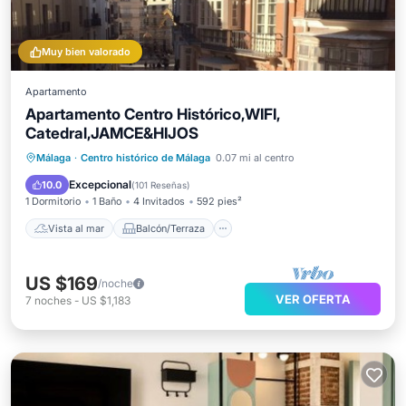
Muy bien valorado
Apartamento
Apartamento Centro Histórico,WIFI,
Catedral,JAMCE&HIJOS
Vista al mar
Balcón/Terraza
Málaga
·
Centro histórico de Málaga
0.07 mi al centro
Vistas
Cocina
Excepcional
10.0
(
101 Reseñas
)
1 Dormitorio
1 Baño
4 Invitados
592 pies²
Vista al mar
Balcón/Terraza
US $169
/noche
VER OFERTA
7
noches
-
US $1,183