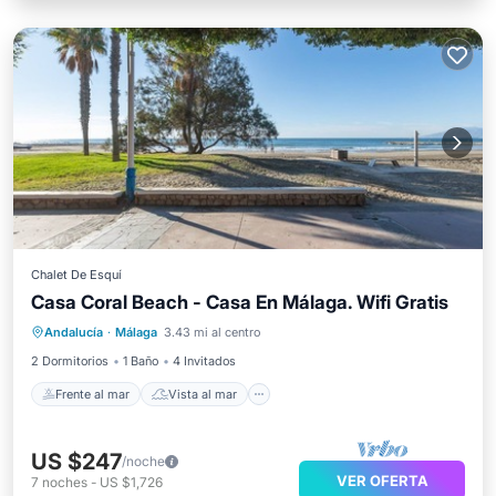
Chalet De Esquí
Casa Coral Beach - Casa En Málaga. Wifi Gratis
Frente al mar
Vista al mar
Andalucía
·
Málaga
3.43 mi al centro
Balcón/Terraza
Vistas
2 Dormitorios
1 Baño
4 Invitados
Frente al mar
Vista al mar
US $247
/noche
VER OFERTA
7
noches
-
US $1,726