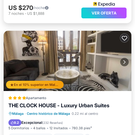
US $270
/noche
VER OFERTA
7
noches
-
US $1,888
En el 10% superior en Malaga Historic Centre
Apartamento
THE CLOCK HOUSE - Luxury Urban Suites
Bañera de hidromasaje
Aparcamiento
Málaga
·
Centro histórico de Málaga
0.22 mi al centro
Balcón/Terraza
Aire acondicionado
Excepcional
9.2
(
232 Reseñas
)
5 Dormitorios
4 baños
12 Invitados
780.38 pies²