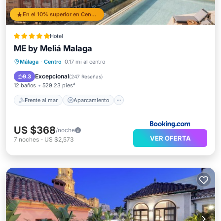
En el 10% superior en Centro
Hotel
ME by Meliá Malaga
Frente al mar
Aparcamiento
Piscina
Málaga
·
Centro
0.17 mi al centro
Vista al mar
Excepcional
9.3
(
247 Reseñas
)
12 baños
529.23 pies²
Frente al mar
Aparcamiento
US $368
/noche
VER OFERTA
7
noches
-
US $2,573