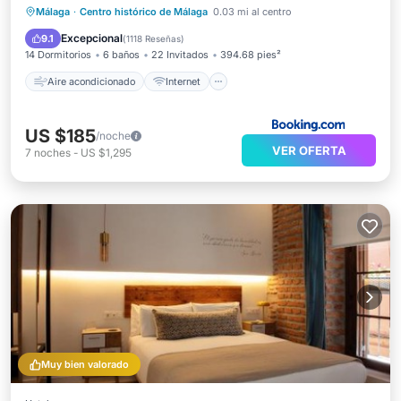
Aire acondicionado
Internet
Málaga
·
Centro histórico de Málaga
0.03 mi al centro
Apto para niños
Accesibilidad
Excepcional
9.1
(
1118 Reseñas
)
14 Dormitorios
6 baños
22 Invitados
394.68 pies²
Aire acondicionado
Internet
US $185
/noche
VER OFERTA
7
noches
-
US $1,295
Muy bien valorado