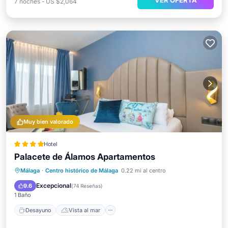
VER OFERTA
7
noches
-
US $2,064
Muy bien valorado
Hotel
Palacete de Álamos Apartamentos
Desayuno
Vista al mar
Vistas
Málaga
·
Centro histórico de Málaga
0.22 mi al centro
Cocina
Excepcional
9.6
(
74 Reseñas
)
1 Baño
Desayuno
Vista al mar