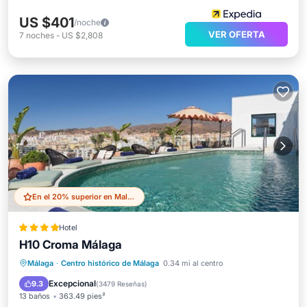
US $401
/noche
VER OFERTA
7
noches
-
US $2,808
En el 20% superior en Malaga Historic Centre
Hotel
H10 Croma Málaga
Frente al mar
Estación de carga para vehículos eléctricos
Málaga
·
Centro histórico de Málaga
0.34 mi al centro
Aparcamiento
Piscina
Excepcional
9.3
(
3479 Reseñas
)
13 baños
363.49 pies²