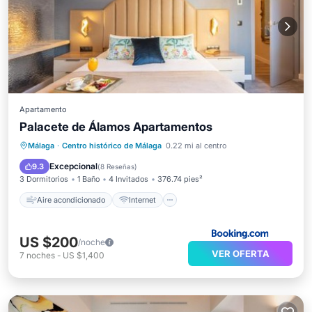
Apartamento
Palacete de Álamos Apartamentos
Aire acondicionado
Internet
Málaga
·
Centro histórico de Málaga
0.22 mi al centro
Apto para niños
TV
Excepcional
9.3
(
8 Reseñas
)
3 Dormitorios
1 Baño
4 Invitados
376.74 pies²
Aire acondicionado
Internet
US $200
/noche
VER OFERTA
7
noches
-
US $1,400