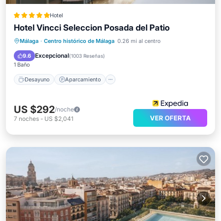
Hotel
Hotel Vincci Seleccion Posada del Patio
Desayuno
Aparcamiento
Piscina
Málaga
·
Centro histórico de Málaga
0.26 mi al centro
Balcón/Terraza
Excepcional
9.6
(
1003 Reseñas
)
1 Baño
Desayuno
Aparcamiento
US $292
/noche
VER OFERTA
7
noches
-
US $2,041