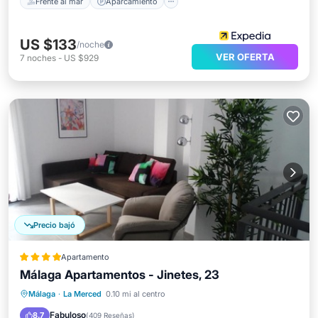
Frente al mar
Aparcamiento
US $133
/noche
VER OFERTA
7
noches
-
US $929
Precio bajó
Apartamento
Málaga Apartamentos - Jinetes, 23
Aparcamiento
Aire acondicionado
Málaga
·
La Merced
0.10 mi al centro
Internet
Se admiten mascotas
Fabuloso
8.7
(
409 Reseñas
)