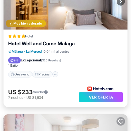
Muy bien valorado
Hotel
Hotel Well and Come Malaga
Málaga
·
La Merced
0.04 mi al centro
Desayuno
Piscina
Spa
Cocina
Excepcional
9.8
(
326 Reseñas
)
1 Baño
Desayuno
Piscina
US $233
/noche
VER OFERTA
7
noches
-
US $1,634