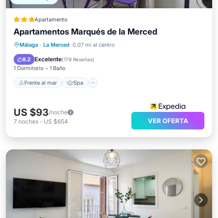
Apartamento
Apartamentos Marqués de la Merced
Frente al mar
Spa
Vista al mar
Málaga
·
La Merced
0.07 mi al centro
Balcón/Terraza
Excelente
8.2
(
179 Reseñas
)
1 Dormitorio
1 Baño
Frente al mar
Spa
US $93
/noche
VER OFERTA
7
noches
-
US $654