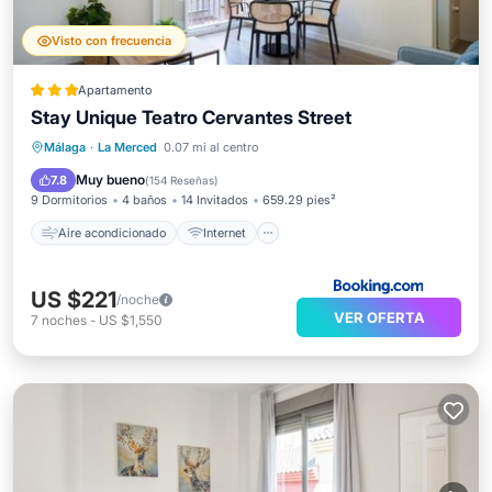
Visto con frecuencia
Apartamento
Stay Unique Teatro Cervantes Street
Aire acondicionado
Internet
Málaga
·
La Merced
0.07 mi al centro
Apto para niños
Accesibilidad
Muy bueno
7.8
(
154 Reseñas
)
9 Dormitorios
4 baños
14 Invitados
659.29 pies²
Aire acondicionado
Internet
US $221
/noche
VER OFERTA
7
noches
-
US $1,550