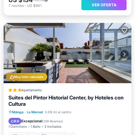
US $134
VER OFERTA
7
noches
-
US $941
Muy bien valorado
Apartamento
Suites del Pintor Historial Center, by Hoteles con
Cultura
Frente al mar
Aparcamiento
Málaga
·
La Merced
0.09 mi al centro
Vista al mar
Balcón/Terraza
Excepcional
9.0
(
209 Reseñas
)
1 Dormitorio
1 Baño
3 Invitados