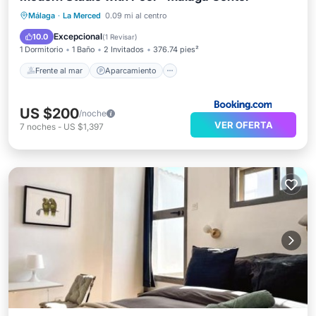
Frente al mar
Aparcamiento
Piscina
Málaga
·
La Merced
0.09 mi al centro
Vista al mar
Excepcional
10.0
(
1 Revisar
)
1 Dormitorio
1 Baño
2 Invitados
376.74 pies²
Frente al mar
Aparcamiento
US $200
/noche
VER OFERTA
7
noches
-
US $1,397