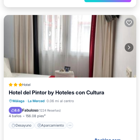
Hotel
Hotel del Pintor by Hoteles con Cultura
Desayuno
Aparcamiento
Málaga
·
La Merced
0.06 mi al centro
Balcón/Terraza
Aire acondicionado
Fabuloso
8.6
(
1224 Reseñas
)
4 baños
156.08 pies²
Desayuno
Aparcamiento