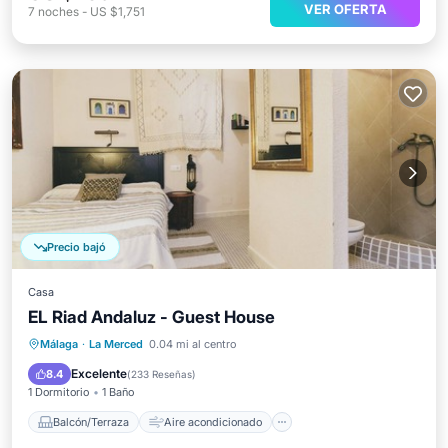
VER OFERTA
7
noches
-
US $1,751
Precio bajó
Casa
EL Riad Andaluz - Guest House
Balcón/Terraza
Aire acondicionado
Málaga
·
La Merced
0.04 mi al centro
Internet
Apto para niños
Excelente
8.4
(
233 Reseñas
)
1 Dormitorio
1 Baño
Balcón/Terraza
Aire acondicionado