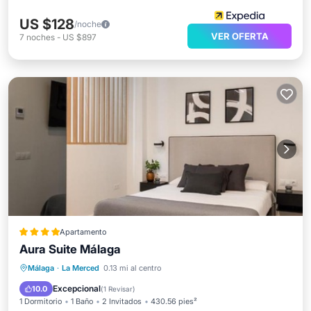
US $128
/noche
VER OFERTA
7
noches
-
US $897
Apartamento
Aura Suite Málaga
Aire acondicionado
Internet
Málaga
·
La Merced
0.13 mi al centro
Apto para niños
Seguridad/Protección
Excepcional
10.0
(
1 Revisar
)
1 Dormitorio
1 Baño
2 Invitados
430.56 pies²