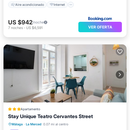
Aire acondicionado
Internet
US $942
/noche
VER OFERTA
7
noches
-
US $6,591
Apartamento
Stay Unique Teatro Cervantes Street
Cocina
Aire acondicionado
Internet
Málaga
·
La Merced
0.07 mi al centro