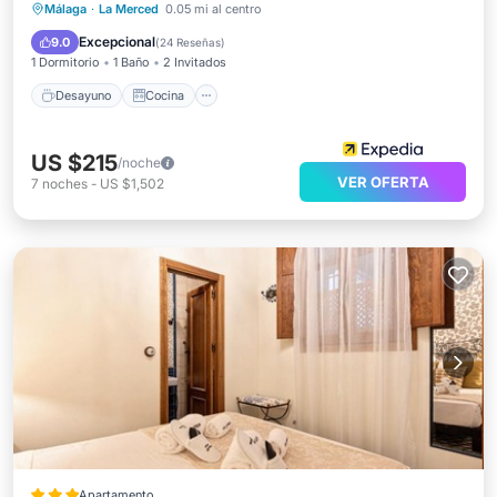
Desayuno
Cocina
Málaga
·
La Merced
0.05 mi al centro
Aire acondicionado
Internet
Excepcional
9.0
(
24 Reseñas
)
1 Dormitorio
1 Baño
2 Invitados
Desayuno
Cocina
US $215
/noche
VER OFERTA
7
noches
-
US $1,502
Apartamento