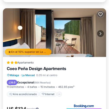
En el 10% superior en La Merced
Apartamento
Coeo Peña Design Apartments
Aire acondicionado
Internet
Málaga
·
La Merced
0.05 mi al centro
Apto para niños
Accesibilidad
Excepcional
9.0
(
664 Reseñas
)
11 Dormitorios
4 baños
15 Invitados
462.85 pies²
Aire acondicionado
Internet
/noche