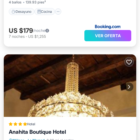
4 baños
139.93 pies²
Desayuno
Cocina
US $179
/noche
VER OFERTA
7
noches
-
US $1,255
Hotel
Anahita Boutique Hotel