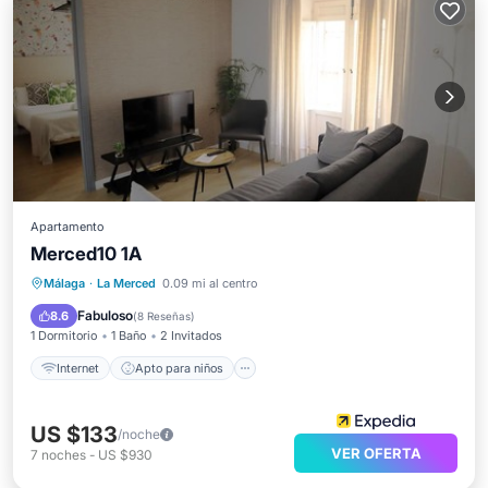
Apartamento
Merced10 1A
Internet
Apto para niños
Accesible en silla de ruedas
Málaga
·
La Merced
0.09 mi al centro
Accesibilidad
Fabuloso
8.6
(
8 Reseñas
)
1 Dormitorio
1 Baño
2 Invitados
Internet
Apto para niños
US $133
/noche
VER OFERTA
7
noches
-
US $930