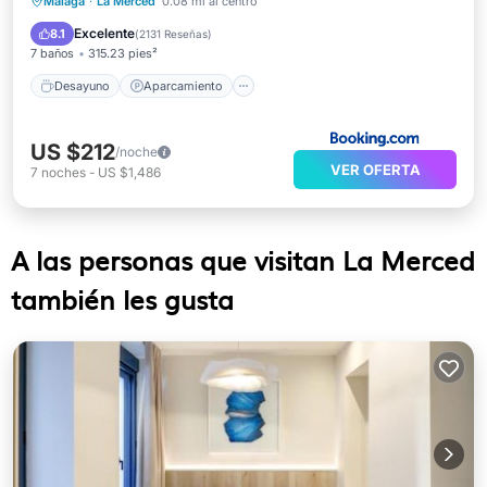
Desayuno
Aparcamiento
Málaga
·
La Merced
0.08 mi al centro
Balcón/Terraza
Aire acondicionado
Excelente
8.1
(
2131 Reseñas
)
7 baños
315.23 pies²
Desayuno
Aparcamiento
US $212
/noche
VER OFERTA
7
noches
-
US $1,486
A las personas que visitan La Merced
también les gusta