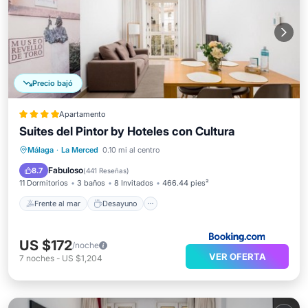
Precio bajó
Apartamento
Suites del Pintor by Hoteles con Cultura
Frente al mar
Desayuno
Málaga
·
La Merced
0.10 mi al centro
Aparcamiento
Vista al mar
Fabuloso
8.7
(
441 Reseñas
)
11 Dormitorios
3 baños
8 Invitados
466.44 pies²
Frente al mar
Desayuno
US $172
/noche
VER OFERTA
7
noches
-
US $1,204