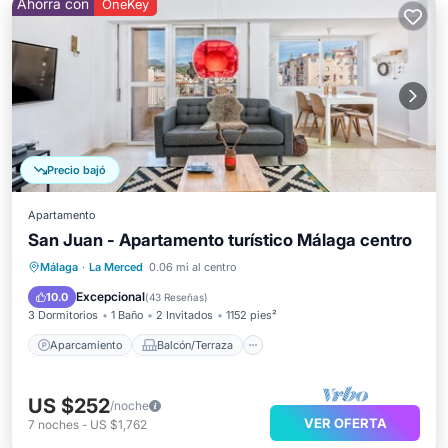
Ahorra con
OneKey
Precio bajó
Apartamento
San Juan - Apartamento turístico Málaga centro
Aparcamiento
Balcón/Terraza
Málaga
·
La Merced
0.06 mi al centro
Cocina
Aire acondicionado
Excepcional
10.0
(
43 Reseñas
)
3 Dormitorios
1 Baño
2 Invitados
1152 pies²
Aparcamiento
Balcón/Terraza
US $252
/noche
VER OFERTA
7
noches
-
US $1,762