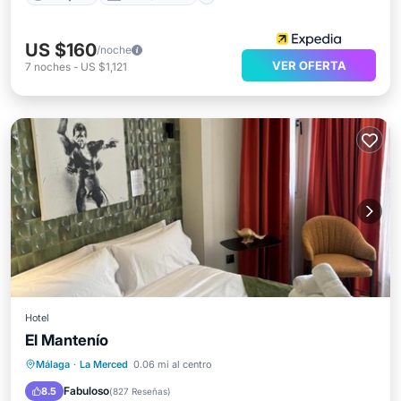
US $160
/noche
VER OFERTA
7
noches
-
US $1,121
Hotel
El Mantenío
Desayuno
Cocina
Málaga
·
La Merced
0.06 mi al centro
Aire acondicionado
Internet
Fabuloso
8.5
(
827 Reseñas
)