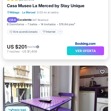
Casa Museo La Merced by Stay Unique
Aire acondicionado
Internet
Málaga
·
La Merced
0.03 mi al centro
Apto para niños
Seguridad/Protección
Excelente
8.4
(
347 Reseñas
)
8 Dormitorios
7 baños
14 Invitados
576.64 pies²
Aire acondicionado
Internet
US $201
/noche
VER OFERTA
7
noches
-
US $1,406
Precio bajó