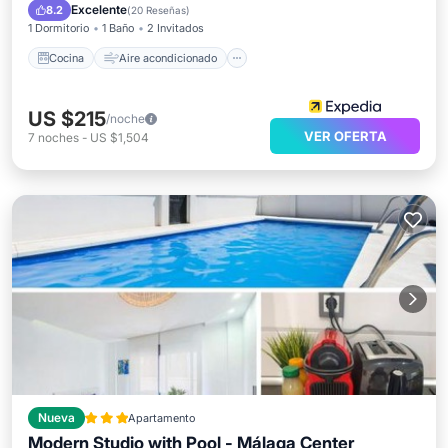
Apto para niños
Excelente
8.2
(
20 Reseñas
)
1 Dormitorio
1 Baño
2 Invitados
Cocina
Aire acondicionado
US $215
/noche
VER OFERTA
7
noches
-
US $1,504
Nueva
Apartamento
Modern Studio with Pool - Málaga Center