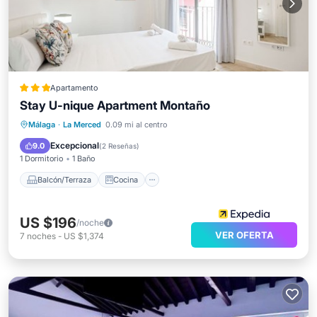
Apartamento
Stay U-nique Apartment Montaño
Balcón/Terraza
Cocina
Málaga
·
La Merced
0.09 mi al centro
Aire acondicionado
Internet
Excepcional
9.0
(
2 Reseñas
)
1 Dormitorio
1 Baño
Balcón/Terraza
Cocina
US $196
/noche
VER OFERTA
7
noches
-
US $1,374