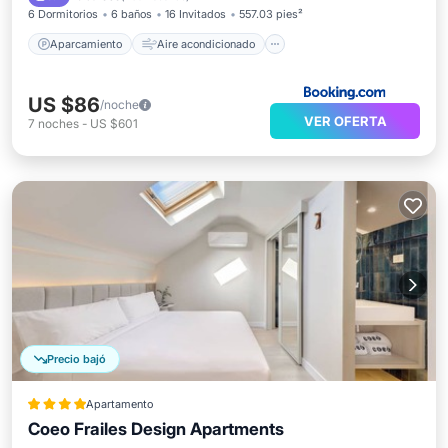
6 Dormitorios
6 baños
16 Invitados
557.03 pies²
Aparcamiento
Aire acondicionado
US $86
/noche
VER OFERTA
7
noches
-
US $601
Precio bajó
Apartamento
Coeo Frailes Design Apartments