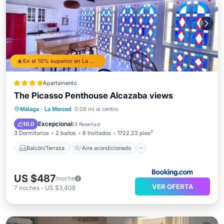
En el 10% superior en La Merced
Apartamento
The Picasso Penthouse Alcazaba views
Balcón/Terraza
Aire acondicionado
Málaga
·
La Merced
0.09 mi al centro
Internet
Apto para niños
Excepcional
10.0
(
9 Reseñas
)
3 Dormitorios
2 baños
6 Invitados
1722.23 pies²
Balcón/Terraza
Aire acondicionado
US $487
/noche
VER OFERTA
7
noches
-
US $3,408