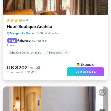
Hotel
Hotel Boutique Anahita
Bañera de hidromasaje
Desayuno
Málaga
·
La Merced
0.08 mi al centro
Aire acondicionado
Internet
Fabuloso
8.8
(
182 Reseñas
)
1 Baño
Bañera de hidromasaje
Desayuno
US $202
/noche
VER OFERTA
7
noches
-
US $1,411