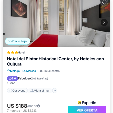
Precio bajó
Hotel
Hotel del Pintor Historical Center, by Hoteles con
Cultura
Desayuno
Vista al mar
Málaga
·
La Merced
0.06 mi al centro
Balcón/Terraza
Vistas
Fabuloso
8.6
(
563 Reseñas
)
1 Baño
Desayuno
Vista al mar
US $188
/noche
VER OFERTA
7
noches
-
US $1,313