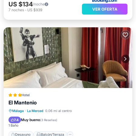
US $134
/noche
VER OFERTA
7
noches
-
US $939
Hotel
El Mantenio
Desayuno
Balcón/Terraza
Cocina
Málaga
·
La Merced
0.06 mi al centro
Aire acondicionado
Muy bueno
7.4
(
3 Reseñas
)
1 Baño
Desayuno
Balcón/Terraza