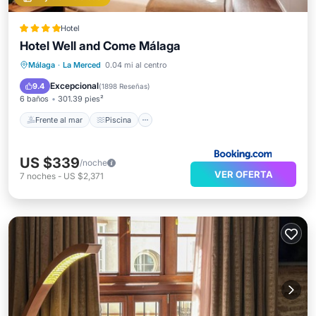
Hotel
Hotel Well and Come Málaga
Frente al mar
Piscina
Spa
Málaga
·
La Merced
0.04 mi al centro
Vista al mar
Excepcional
9.4
(
1898 Reseñas
)
6 baños
301.39 pies²
Frente al mar
Piscina
US $339
/noche
VER OFERTA
7
noches
-
US $2,371