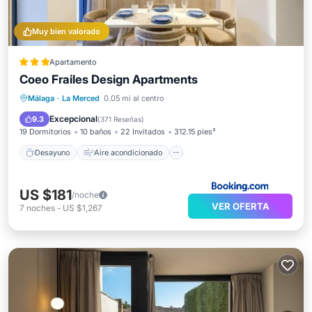
Muy bien valorado
Apartamento
Coeo Frailes Design Apartments
Desayuno
Aire acondicionado
Málaga
·
La Merced
0.05 mi al centro
Internet
Apto para niños
Excepcional
9.3
(
371 Reseñas
)
19 Dormitorios
10 baños
22 Invitados
312.15 pies²
Desayuno
Aire acondicionado
US $181
/noche
VER OFERTA
7
noches
-
US $1,267