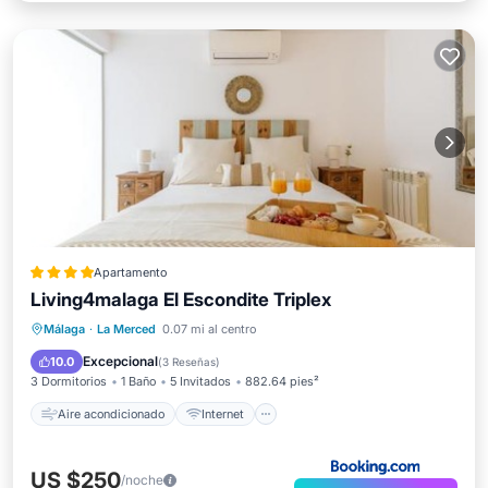
Apartamento
Living4malaga El Escondite Triplex
Aire acondicionado
Internet
Apto para niños
Málaga
·
La Merced
0.07 mi al centro
Transporte/Servicio de traslado
Excepcional
10.0
(
3 Reseñas
)
3 Dormitorios
1 Baño
5 Invitados
882.64 pies²
Aire acondicionado
Internet
US $250
/noche