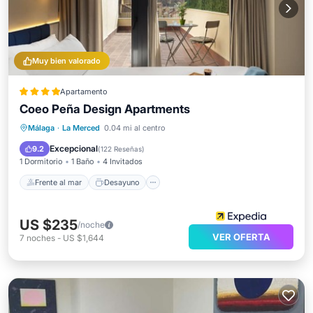
Muy bien valorado
Apartamento
Coeo Peña Design Apartments
Frente al mar
Desayuno
Málaga
·
La Merced
0.04 mi al centro
Vista al mar
Vistas
Excepcional
9.2
(
122 Reseñas
)
1 Dormitorio
1 Baño
4 Invitados
Frente al mar
Desayuno
US $235
/noche
VER OFERTA
7
noches
-
US $1,644