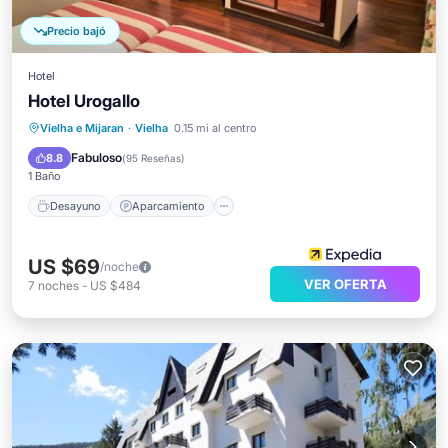
Precio bajó
Hotel
Hotel Urogallo
Desayuno
Aparcamiento
Esquí
Vielha e Mijaran
·
Vielha
0.15 mi al centro
Internet
Fabuloso
8.8
(
95 Reseñas
)
1 Baño
Desayuno
Aparcamiento
US $69
/noche
VER OFERTA
7
noches
-
US $484