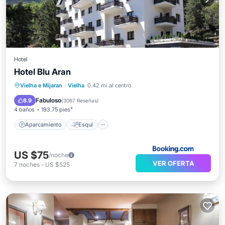
Hotel
Hotel Blu Aran
Aparcamiento
Esquí
Internet
Vielha e Mijaran
·
Vielha
0.42 mi al centro
Apto para niños
Fabuloso
8.9
(
3067 Reseñas
)
4 baños
193.75 pies²
Aparcamiento
Esquí
US $75
/noche
VER OFERTA
7
noches
-
US $525