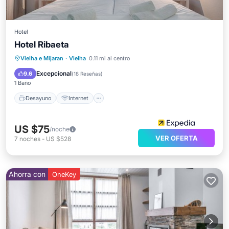
Hotel
Hotel Ribaeta
Desayuno
Internet
Vielha e Mijaran
·
Vielha
0.11 mi al centro
Se admiten mascotas
Apto para niños
Excepcional
9.6
(
18 Reseñas
)
1 Baño
Desayuno
Internet
US $75
/noche
VER OFERTA
7
noches
-
US $528
Ahorra con
OneKey