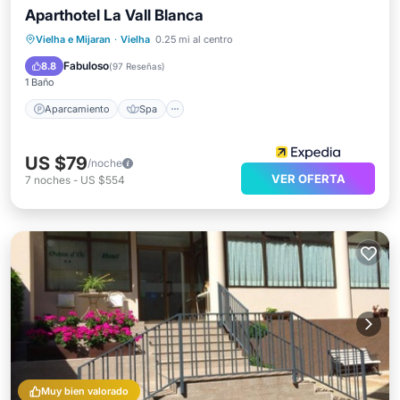
Aparthotel La Vall Blanca
Aparcamiento
Spa
Esquí
Vielha e Mijaran
·
Vielha
0.25 mi al centro
Balcón/Terraza
Fabuloso
8.8
(
97 Reseñas
)
1 Baño
Aparcamiento
Spa
US $79
/noche
VER OFERTA
7
noches
-
US $554
Muy bien valorado