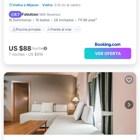
Piscina privada
Frente al mar
Vielha e Mijaran
·
Vielha
0.13 mi al centro
Aparcamiento
Piscina
Fabuloso
8.7
(
1885 Reseñas
)
15 Dormitorios
10 baños
26 Invitados
711.96 pies²
Piscina privada
Frente al mar
US $88
/noche
VER OFERTA
7
noches
-
US $616