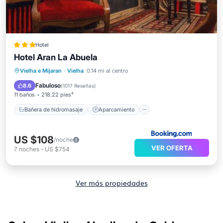
Hotel
Hotel Aran La Abuela
Bañera de hidromasaje
Aparcamiento
Vielha e Mijaran
·
Vielha
0.14 mi al centro
Spa
Esquí
Fabuloso
8.6
(
1017 Reseñas
)
11 baños
218.22 pies²
Bañera de hidromasaje
Aparcamiento
US $108
/noche
VER OFERTA
7
noches
-
US $754
Ver más propiedades