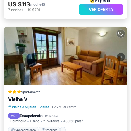
US $113
/noche
VER OFERTA
7
noches
-
US $791
Apartamento
VIelha V
Aparcamiento
Internet
Vielha e Mijaran
·
Vielha
0.26 mi al centro
Apto para niños
Seguridad/Protección
Excepcional
9.1
(
13 Reseñas
)
1 Dormitorio
1 Baño
2 Invitados
430.56 pies²
Aparcamiento
Internet