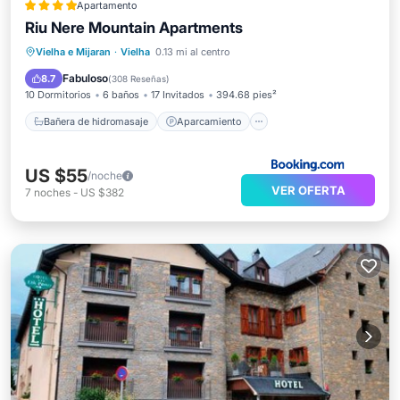
Apartamento
Riu Nere Mountain Apartments
Bañera de hidromasaje
Aparcamiento
Vielha e Mijaran
·
Vielha
0.13 mi al centro
Esquí
Internet
Fabuloso
8.7
(
308 Reseñas
)
10 Dormitorios
6 baños
17 Invitados
394.68 pies²
Bañera de hidromasaje
Aparcamiento
US $55
/noche
VER OFERTA
7
noches
-
US $382