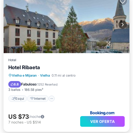
Hotel
Hotel Ribaeta
Esquí
Internet
Vielha e Mijaran
·
Vielha
0.11 mi al centro
Se admiten mascotas
Apto para niños
Fabuloso
8.8
(
1252 Reseñas
)
3 baños
186.58 pies²
Esquí
Internet
US $73
/noche
VER OFERTA
7
noches
-
US $514