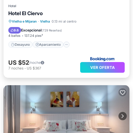
Hotel
Hotel El Ciervo
Desayuno
Aparcamiento
Esquí
Vielha e Mijaran
·
Vielha
0.13 mi al centro
Balcón/Terraza
Excepcional
9.6
(
729 Reseñas
)
4 baños
137.24 pies²
Desayuno
Aparcamiento
US $52
/noche
VER OFERTA
7
noches
-
US $367