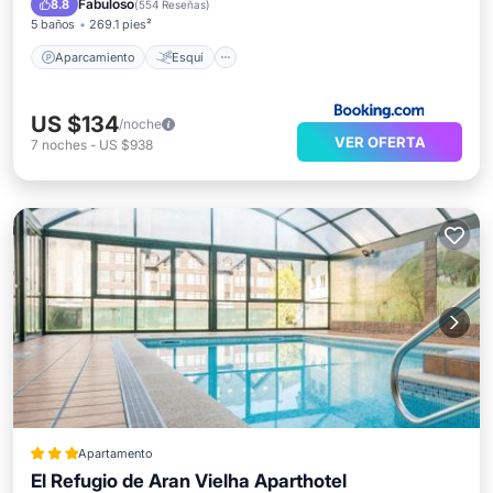
Fabuloso
8.8
(
554 Reseñas
)
5 baños
269.1 pies²
Aparcamiento
Esquí
US $134
/noche
VER OFERTA
7
noches
-
US $938
Apartamento
El Refugio de Aran Vielha Aparthotel