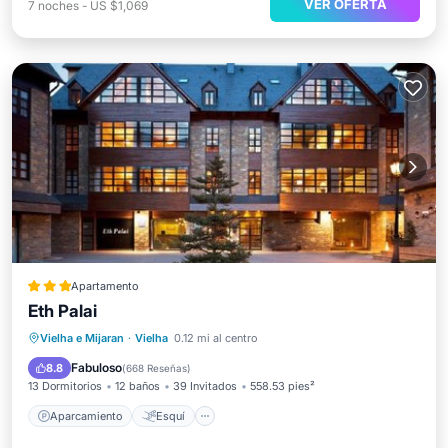
VER OFERTA
7
noches
-
US $1,069
Apartamento
Eth Palai
Aparcamiento
Esquí
Internet
Vielha e Mijaran
·
Vielha
0.12 mi al centro
Apto para niños
Fabuloso
8.8
(
668 Reseñas
)
13 Dormitorios
12 baños
39 Invitados
558.53 pies²
Aparcamiento
Esquí