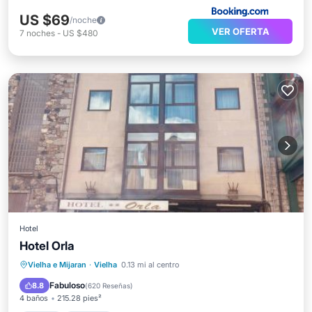
US $69
/noche
VER OFERTA
7
noches
-
US $480
Hotel
Hotel Orla
Esquí
Internet
Accesibilidad
Vielha e Mijaran
·
Vielha
0.13 mi al centro
TV
Fabuloso
8.8
(
620 Reseñas
)
4 baños
215.28 pies²