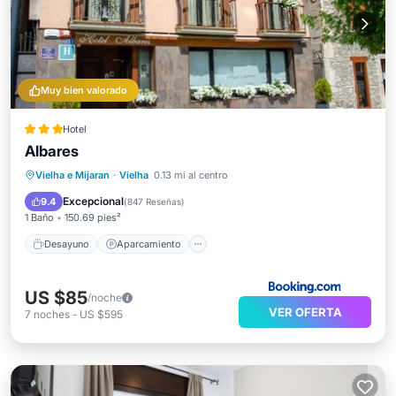
Muy bien valorado
Hotel
Albares
Desayuno
Aparcamiento
Esquí
Vielha e Mijaran
·
Vielha
0.13 mi al centro
Balcón/Terraza
Excepcional
9.4
(
847 Reseñas
)
1 Baño
150.69 pies²
Desayuno
Aparcamiento
US $85
/noche
VER OFERTA
7
noches
-
US $595