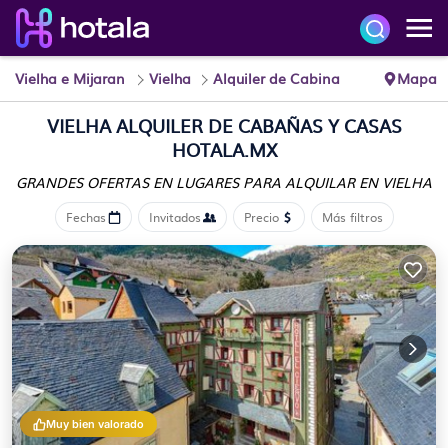
Vielha e Mijaran
Vielha
Alquiler de Cabina
Mapa
VIELHA ALQUILER DE CABAÑAS Y CASAS
HOTALA.MX
GRANDES OFERTAS EN LUGARES
PARA ALQUILAR EN VIELHA
Fechas
Invitados
Precio
Más filtros
Muy bien valorado