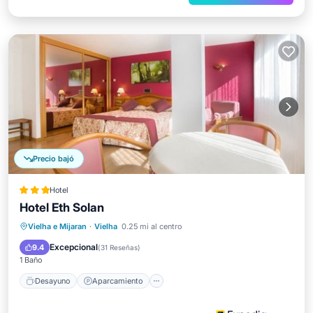
Precio bajó
Hotel
Hotel Eth Solan
Desayuno
Aparcamiento
Spa
Vielha e Mijaran
·
Vielha
0.25 mi al centro
Esquí
Excepcional
9.4
(
31 Reseñas
)
1 Baño
Desayuno
Aparcamiento