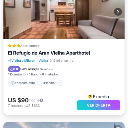
Apartamento
El Refugio de Aran Vielha Aparthotel
Aparcamiento
Piscina
Vielha e Mijaran
·
Vielha
0.12 mi al centro
Balcón/Terraza
Cocina
Fabuloso
8.8
(
67 Reseñas
)
1 Dormitorio
1 Baño
6 Invitados
Aparcamiento
Piscina
US $90
/noche
VER OFERTA
7
noches
-
US $633