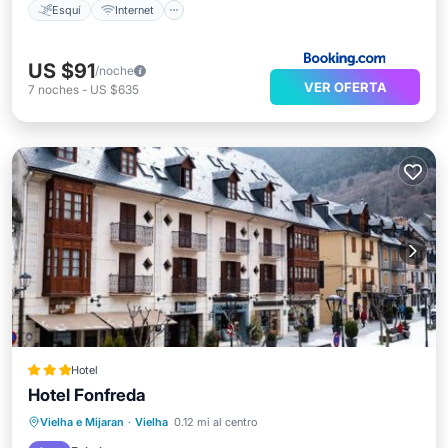
Esquí
Internet
US $91
/noche
VER OFERTA
7
noches
-
US $635
Hotel
Hotel Fonfreda
Aparcamiento
Esquí
Vielha e Mijaran
·
Vielha
0.12 mi al centro
Balcón/Terraza
Internet