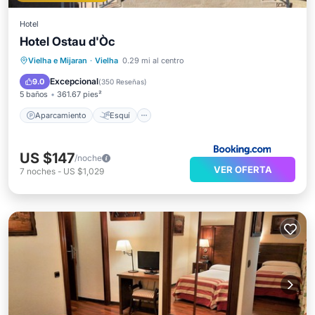
Hotel
Hotel Ostau d'Òc
Aparcamiento
Esquí
Vielha e Mijaran
·
Vielha
0.29 mi al centro
Balcón/Terraza
Internet
Excepcional
9.0
(
350 Reseñas
)
5 baños
361.67 pies²
Aparcamiento
Esquí
US $147
/noche
VER OFERTA
7
noches
-
US $1,029