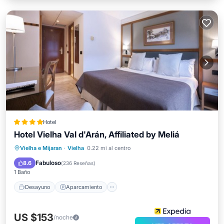
Hotel
Hotel Vielha Val d'Arán, Affiliated by Meliá
Desayuno
Aparcamiento
Piscina
Vielha e Mijaran
·
Vielha
0.22 mi al centro
Spa
Fabuloso
8.6
(
236 Reseñas
)
1 Baño
Desayuno
Aparcamiento
US $153
/noche