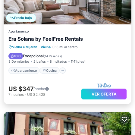
Precio bajó
Apartamento
Era Solana by FeelFree Rentals
Aparcamiento
Cocina
Internet
Vielha e Mijaran
·
Vielha
0.13 mi al centro
Apto para niños
Excepcional
10.0
(
14 Reseñas
)
3 Dormitorios
2 baños
8 Invitados
1141 pies²
Aparcamiento
Cocina
US $347
/noche
VER OFERTA
7
noches
-
US $2,428