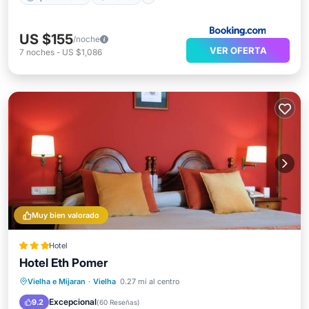
US $155
/noche
VER OFERTA
7
noches
-
US $1,086
Muy bien valorado
Hotel
Hotel Eth Pomer
Desayuno
Aparcamiento
Esquí
Vielha e Mijaran
·
Vielha
0.27 mi al centro
Balcón/Terraza
Excepcional
9.2
(
60 Reseñas
)