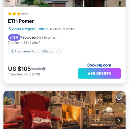
Hotel
ETH Pomer
Aparcamiento
Esquí
Vielha e Mijaran
·
Vielha
0.26 mi al centro
Balcón/Terraza
Internet
Fabuloso
8.6
(
2432 Reseñas
)
7 baños
281.4 pies²
Aparcamiento
Esquí
US $105
/noche
VER OFERTA
7
noches
-
US $738