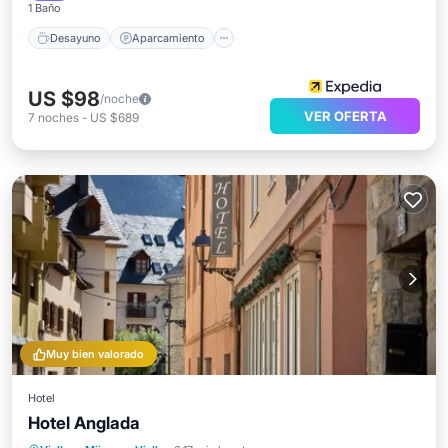
1 Baño
Desayuno
Aparcamiento
US $98
/noche
VER OFERTA
7
noches
-
US $689
Muy bien valorado
Hotel
Hotel Anglada