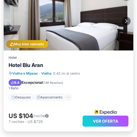
Muy bien valorado
Hotel
Hotel Blu Aran
Desayuno
Aparcamiento
Esquí
Vielha e Mijaran
·
Vielha
0.42 mi al centro
Internet
Excepcional
9.4
(
148 Reseñas
)
1 Baño
Desayuno
Aparcamiento
US $104
/noche
VER OFERTA
7
noches
-
US $729