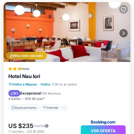
Muy bien valorado
Hotel
Hotel Nau Iori
Aparcamiento
Internet
Vielha e Mijaran
·
Vielha
0.16 mi al centro
Apto para niños
Seguridad/Protección
Excepcional
9.1
(
190 Reseñas
)
4 baños
309.46 pies²
Aparcamiento
Internet
US $235
/noche
VER OFERTA
7
noches
-
US $1,645