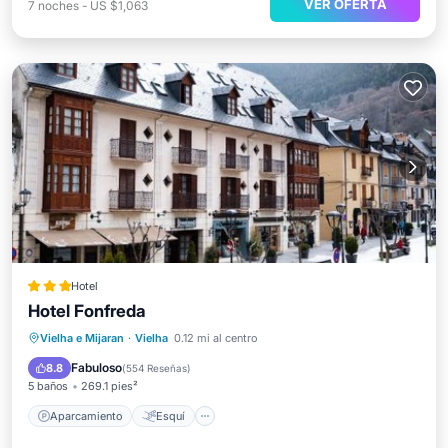
VER OFERTA
7
noches
-
US $1,063
Hotel
Hotel Fonfreda
Aparcamiento
Esquí
Vielha e Mijaran
·
Vielha
0.12 mi al centro
Balcón/Terraza
Internet
Fabuloso
8.8
(
554 Reseñas
)
5 baños
269.1 pies²
Aparcamiento
Esquí