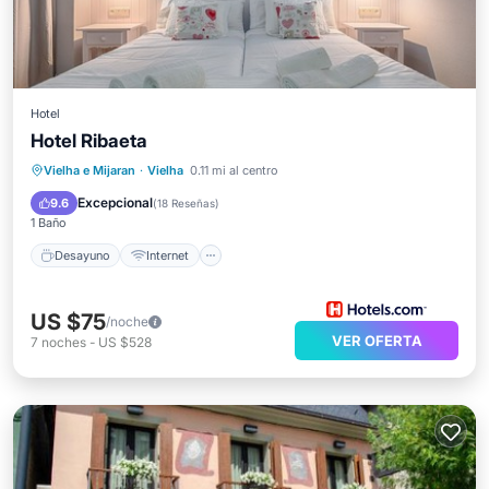
Hotel
Hotel Ribaeta
Desayuno
Internet
Vielha e Mijaran
·
Vielha
0.11 mi al centro
Se admiten mascotas
Apto para niños
Excepcional
9.6
(
18 Reseñas
)
1 Baño
Desayuno
Internet
US $75
/noche
VER OFERTA
7
noches
-
US $528