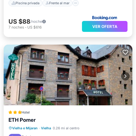
Piscina privada
Frente al mar
US $88
/noche
VER OFERTA
7
noches
-
US $616
Hotel
ETH Pomer
Aparcamiento
Esquí
Vielha e Mijaran
·
Vielha
0.26 mi al centro
Balcón/Terraza
Internet