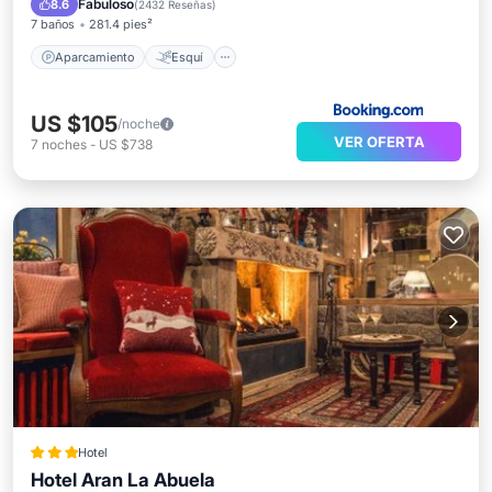
Fabuloso
8.6
(
2432 Reseñas
)
7 baños
281.4 pies²
Aparcamiento
Esquí
US $105
/noche
VER OFERTA
7
noches
-
US $738
Hotel
Hotel Aran La Abuela