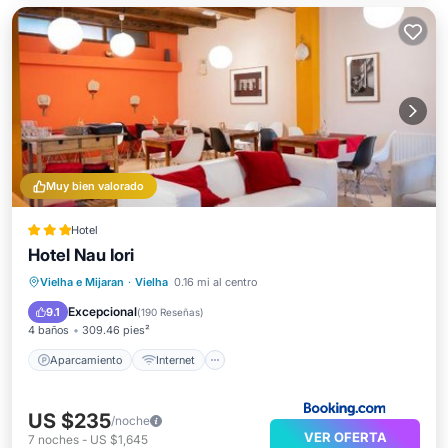
Muy bien valorado
Hotel
Hotel Nau Iori
Aparcamiento
Internet
Vielha e Mijaran
·
Vielha
0.16 mi al centro
Apto para niños
Seguridad/Protección
Excepcional
9.1
(
190 Reseñas
)
4 baños
309.46 pies²
Aparcamiento
Internet
US $235
/noche
VER OFERTA
7
noches
-
US $1,645