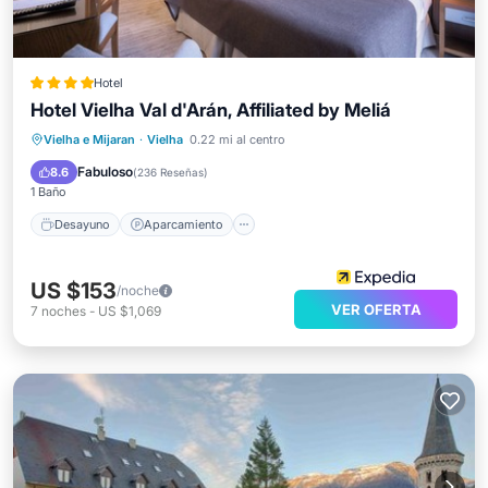
Hotel
Hotel Vielha Val d'Arán, Affiliated by Meliá
Desayuno
Aparcamiento
Piscina
Vielha e Mijaran
·
Vielha
0.22 mi al centro
Spa
Fabuloso
8.6
(
236 Reseñas
)
1 Baño
Desayuno
Aparcamiento
US $153
/noche
VER OFERTA
7
noches
-
US $1,069