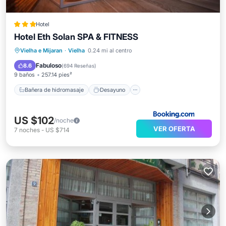
Hotel
Hotel Eth Solan SPA & FITNESS
Bañera de hidromasaje
Desayuno
Estación de carga para vehículos eléctricos
Vielha e Mijaran
·
Vielha
0.24 mi al centro
Aparcamiento
Fabuloso
8.6
(
694 Reseñas
)
9 baños
257.14 pies²
Bañera de hidromasaje
Desayuno
US $102
/noche
VER OFERTA
7
noches
-
US $714