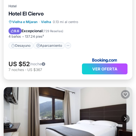
Hotel
Hotel El Ciervo
Desayuno
Aparcamiento
Esquí
Vielha e Mijaran
·
Vielha
0.13 mi al centro
Balcón/Terraza
Excepcional
9.6
(
729 Reseñas
)
4 baños
137.24 pies²
Desayuno
Aparcamiento
US $52
/noche
VER OFERTA
7
noches
-
US $367