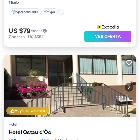
1 Baño
Aparcamiento
Spa
US $79
/noche
VER OFERTA
7
noches
-
US $554
Muy bien valorado
Hotel
Hotel Ostau d'Òc