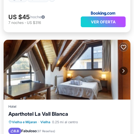
US $45
/noche
VER OFERTA
7
noches
-
US $316
Hotel
Aparthotel La Vall Blanca
Aparcamiento
Spa
Esquí
Vielha e Mijaran
·
Vielha
0.25 mi al centro
Balcón/Terraza
Fabuloso
8.8
(
97 Reseñas
)