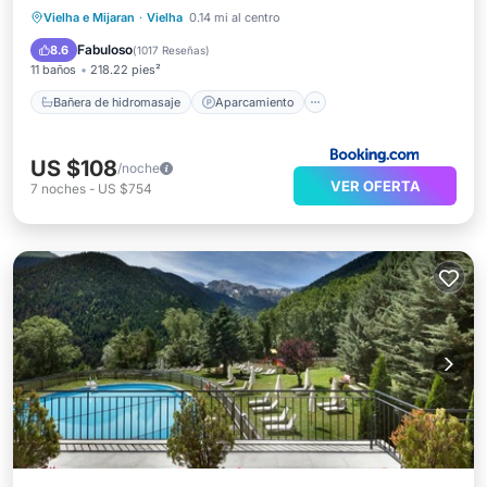
Bañera de hidromasaje
Aparcamiento
Vielha e Mijaran
·
Vielha
0.14 mi al centro
Spa
Esquí
Fabuloso
8.6
(
1017 Reseñas
)
11 baños
218.22 pies²
Bañera de hidromasaje
Aparcamiento
US $108
/noche
VER OFERTA
7
noches
-
US $754