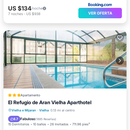
US $134
/noche
VER OFERTA
7
noches
-
US $938
Apartamento
El Refugio de Aran Vielha Aparthotel
Piscina privada
Frente al mar
Vielha e Mijaran
·
Vielha
0.13 mi al centro
Aparcamiento
Piscina
Fabuloso
8.7
(
1885 Reseñas
)
15 Dormitorios
10 baños
26 Invitados
711.96 pies²