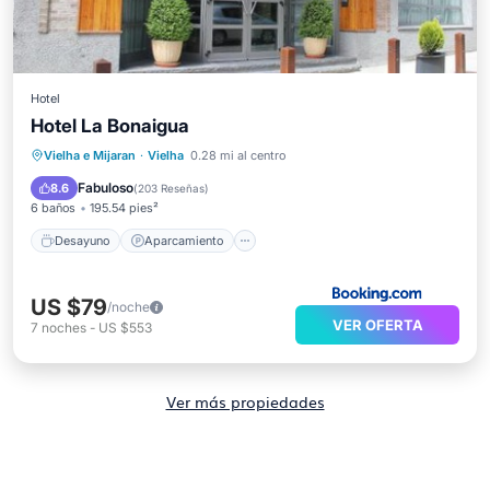
Hotel
Hotel La Bonaigua
Desayuno
Aparcamiento
Esquí
Vielha e Mijaran
·
Vielha
0.28 mi al centro
Internet
Fabuloso
8.6
(
203 Reseñas
)
6 baños
195.54 pies²
Desayuno
Aparcamiento
US $79
/noche
VER OFERTA
7
noches
-
US $553
Ver más propiedades