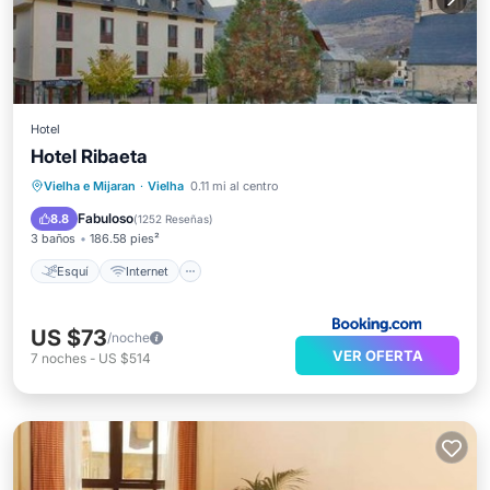
Hotel
Hotel Ribaeta
Esquí
Internet
Vielha e Mijaran
·
Vielha
0.11 mi al centro
Se admiten mascotas
Apto para niños
Fabuloso
8.8
(
1252 Reseñas
)
3 baños
186.58 pies²
Esquí
Internet
US $73
/noche
VER OFERTA
7
noches
-
US $514