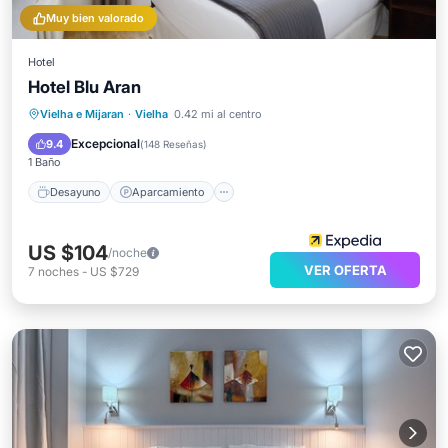
Muy bien valorado
Hotel
Hotel Blu Aran
Desayuno
Aparcamiento
Esquí
Vielha e Mijaran
·
Vielha
0.42 mi al centro
Internet
Excepcional
9.4
(
148 Reseñas
)
1 Baño
Desayuno
Aparcamiento
US $104
/noche
VER OFERTA
7
noches
-
US $729