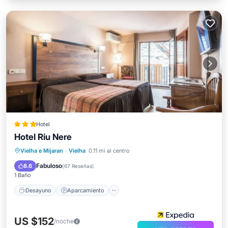
Hotel
Hotel Riu Nere
Desayuno
Aparcamiento
Esquí
Vielha e Mijaran
·
Vielha
0.11 mi al centro
Internet
Fabuloso
8.6
(
67 Reseñas
)
1 Baño
Desayuno
Aparcamiento
US $152
/noche