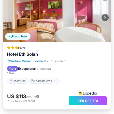
Precio bajó
Hotel
Hotel Eth Solan
Desayuno
Aparcamiento
Spa
Vielha e Mijaran
·
Vielha
0.25 mi al centro
Esquí
Excepcional
9.4
(
31 Reseñas
)
1 Baño
Desayuno
Aparcamiento
US $113
/noche
VER OFERTA
7
noches
-
US $791