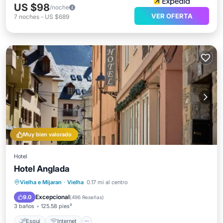
US $98
/noche
VER OFERTA
7
noches
-
US $689
Muy bien valorado
Hotel
Hotel Anglada
Esquí
Internet
Apto para niños
Vielha e Mijaran
·
Vielha
0.17 mi al centro
TV
Excepcional
9.0
(
496 Reseñas
)
3 baños
125.58 pies²
Esquí
Internet