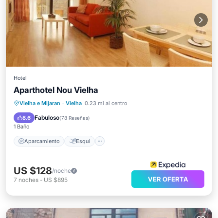
Hotel
Aparthotel Nou Vielha
Aparcamiento
Esquí
Vielha e Mijaran
·
Vielha
0.23 mi al centro
Balcón/Terraza
Cocina
Fabuloso
8.6
(
78 Reseñas
)
1 Baño
Aparcamiento
Esquí
US $128
/noche
VER OFERTA
7
noches
-
US $895