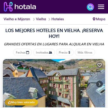
Vielha e Mijaran
Vielha
Hoteles
Mapa
LOS MEJORES HOTELES EN VIELHA. ¡RESERVA
HOY!
GRANDES OFERTAS EN LUGARES
PARA ALQUILAR EN VIELHA
Fechas
Invitados
Precio
Más filtros
Muy bien valorado