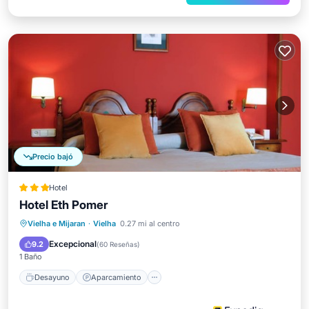
Precio bajó
Hotel
Hotel Eth Pomer
Desayuno
Aparcamiento
Esquí
Vielha e Mijaran
·
Vielha
0.27 mi al centro
Balcón/Terraza
Excepcional
9.2
(
60 Reseñas
)
1 Baño
Desayuno
Aparcamiento