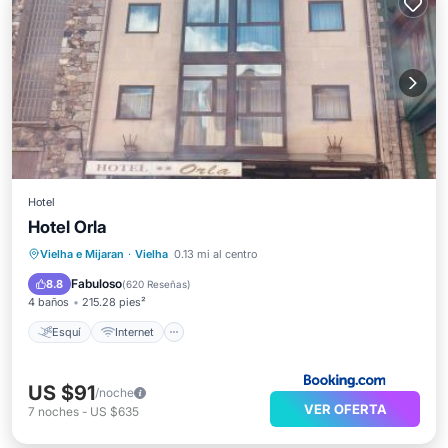
Hotel
Hotel Orla
Esquí
Internet
Accesibilidad
Vielha e Mijaran
·
Vielha
0.13 mi al centro
TV
Fabuloso
8.8
(
620 Reseñas
)
4 baños
215.28 pies²
Esquí
Internet
US $91
/noche
VER OFERTA
7
noches
-
US $635