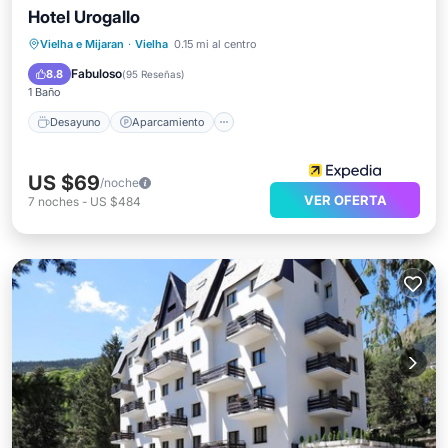
Hotel Urogallo
Desayuno
Aparcamiento
Esquí
Vielha e Mijaran
·
Vielha
0.15 mi al centro
Internet
Fabuloso
8.8
(
95 Reseñas
)
1 Baño
Desayuno
Aparcamiento
US $69
/noche
VER OFERTA
7
noches
-
US $484