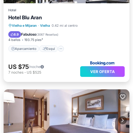
Hotel
Hotel Blu Aran
Aparcamiento
Esquí
Internet
Vielha e Mijaran
·
Vielha
0.42 mi al centro
Apto para niños
Fabuloso
8.9
(
3067 Reseñas
)
4 baños
193.75 pies²
Aparcamiento
Esquí
US $75
/noche
VER OFERTA
7
noches
-
US $525