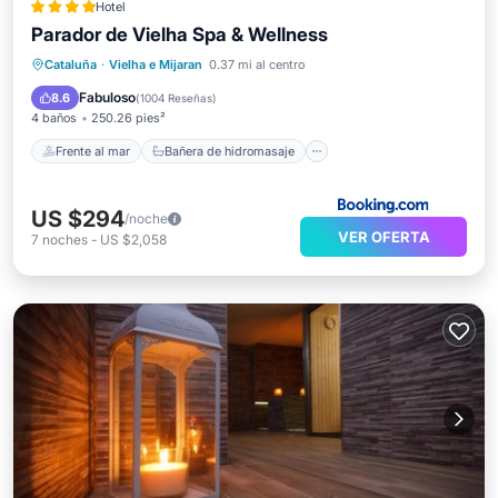
Hotel
Parador de Vielha Spa & Wellness
Frente al mar
Bañera de hidromasaje
Cataluña
·
Vielha e Mijaran
0.37 mi al centro
Desayuno
Aparcamiento
Fabuloso
8.6
(
1004 Reseñas
)
4 baños
250.26 pies²
Frente al mar
Bañera de hidromasaje
US $294
/noche
VER OFERTA
7
noches
-
US $2,058