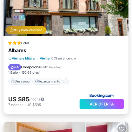
Muy bien valorado
Hotel
Albares
Desayuno
Aparcamiento
Esquí
Vielha e Mijaran
·
Vielha
0.13 mi al centro
Balcón/Terraza
Excepcional
9.4
(
847 Reseñas
)
1 Baño
150.69 pies²
Desayuno
Aparcamiento
US $85
/noche
VER OFERTA
7
noches
-
US $595