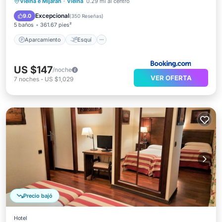
Aparcamiento
Esquí
Vielha e Mijaran
·
Vielha
0.29 mi al centro
Balcón/Terraza
Internet
Excepcional
9.0
(
350 Reseñas
)
5 baños
361.67 pies²
Aparcamiento
Esquí
US $147
/noche
VER OFERTA
7
noches
-
US $1,029
Precio bajó
Hotel