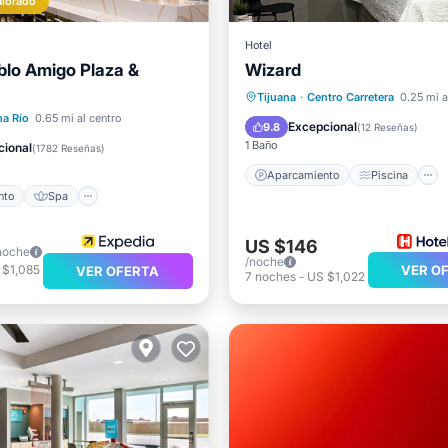
alorado
Hotel
blo Amigo Plaza &
Wizard
Aparcamiento
Piscina
Tijuana
·
Centro Carretera
0.25 mi a
iento
Spa
a Río
0.65 mi al centro
Balcón/Terraza
Cocina
Excepcional
9.8
(
12 Reseñas
)
ondicionado
Internet
1 Baño
cional
(
1782 Reseñas
)
Aparcamiento
Piscina
nto
Spa
US $146
noche
/noche
 $1,085
VER O
VER OFERTA
7
noches
-
US $1,022