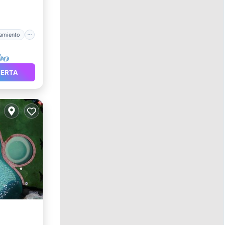
Spa
amiento
FERTA