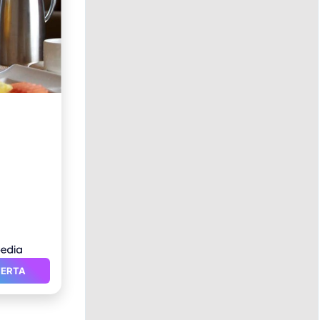
pa
FERTA