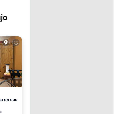
jo
ia en sus
ro