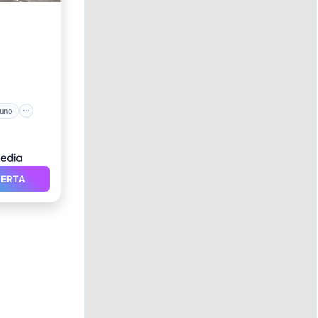
sayuno
uno
FERTA