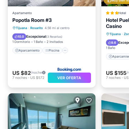
Muy bien v
Apartamento
Hotel
Popotla Room #3
Hotel Pue
Casino
Aparcamiento
Piscina
Tijuana
·
Rosarito
4.56 mi al centro
Aparcam
Tijuana
·
Zon
Vistas
Aire acondicionado
Excepcional
10.0
(
3 Reseñas
)
Aire ac
1 Dormitorio
1 Baño
2 Invitados
Excep
9.6
1 Baño
Aparcamiento
Piscina
Aparcamie
US $82
US $155
/noche
/
VER OFERTA
7
noches
-
US $572
7
noches
-
US