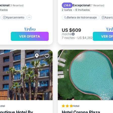
Vista al mar
Aparcamiento
Piscina
cional
Excepcional
9.6
(
3 Reseñas
)
(
7 Reseñas
)
itados
2 baños
6 Invitados
Aparcamiento
Bañera de hidromasaje
Aparc
US $609
/noche
VER OFERTA
VER O
7
noches
-
US $4,262
otel
Hotel
outique Hotel By
Hotel Corona Plaza