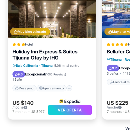
Muy bien valorado
Muy bien v
Hotel
H
Holiday Inn Express & Suites
Bellafer C
Frente a
Tijuana Otay by IHG
Bañera 
Tijuana
·
Ros
Desayuno
Aparcamiento
Baja California
·
Tijuana
5.06 mi al centro
Aparcam
Excepc
9.7
Cocina
Aire acondicionado
3 baños
441.
Excepcional
9.6
(
1005 Reseñas
)
1 Baño
Frente al m
Desayuno
Aparcamiento
US $140
US $225
/noche
/noche
VER OFERTA
7
noches
-
US $977
7
noches
-
US
Ve