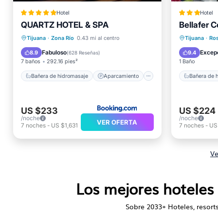
Hotel
Hotel
QUARTZ HOTEL & SPA
Bellafer C
Bañera de hidromasaje
Bañera 
Tijuana
·
Zona Río
0.43 mi al centro
Tijuana
·
Ros
Aparcamiento
Piscina
Spa
Aparcam
Fabuloso
Excep
8.9
9.4
(
628 Reseñas
)
7 baños
292.16 pies²
1 Baño
Bañera de hidromasaje
Aparcamiento
Bañera de 
US $233
US $224
/noche
/noche
VER OFERTA
7
noches
-
US $1,631
7
noches
-
US
Ve
Los mejores hoteles 
Sobre
2033
+ Hoteles, resort