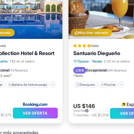
alorado
Muy bien valorado
otel
Hotel
ollection Hotel & Resort
Santuario Diegueño
l mar
de hidromasaje
Desayuno
Desayuno
Piscina
S
arito
1.52 mi al centro
Tijuana
·
Tecate
2.20 mi al centro
iento
Balcón/Terraza
ional
Excepcional
9.6
(
79 Reseñas
)
(
918 Reseñas
)
32 pies²
1 Baño
ar
Bañera de hidromasaje
Desayuno
Piscina
US $146
/noche
VER OFERTA
VER O
 $1,575
7
noches
-
US $1,019
r más propiedades