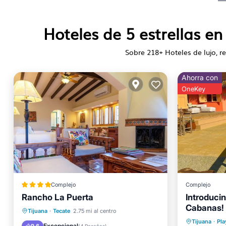
Hoteles de 5 estrellas en
Sobre
218
+ Hoteles de lujo, re
Ahorra con
OneKey
Complejo
Complejo
Rancho La Puerta
Introducin
Cabanas!
Bañera de hidromasaje
Desayuno
Tijuana
·
Tecate
2.75 mi al centro
to 4 guest
Desayu
Tijuana
·
Pla
Aparcamiento
Piscina
Excepcional