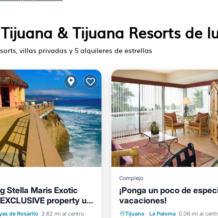
 Tijuana & Tijuana Resorts de lu
sorts, villas privadas y 5 alquileres de estrellas
Complejo
g Stella Maris Exotic
¡Ponga un poco de espec
 EXCLUSIVE property up
vacaciones!
s!
no
Aparcamiento
Bañera de hidromasaje
yas de Rosarito
3.62 mi al centro
Tijuana
·
La Paloma
0.06 mi al cent