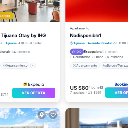
alorado
Apartamento
l Tijuana Otay by IHG
Nodisponible1
no
Aparcamiento
Aparcamiento
Balcón/Ter
ia
·
Tijuana
4.16 mi al centro
Tijuana
·
Avenida Revolución
0.06 m
ondicionado
Internet
Aire acondicionado
Intern
cional
Excepcional
10.0
(
1242 Reseñas
)
(
1 Revisar
)
11 Dormitorios
1 Baño
4 Invitados
Aparcamiento
Aparcamiento
Balcón/Terraz
US $80
/noche
VER O
7
noches
-
US $561
VER OFERTA
 $714