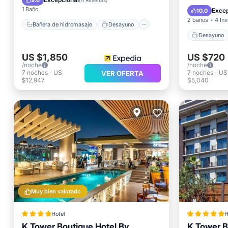
9.6
(
4 Reseñas
)
Piscina
1 Baño
Excep
10.0
2 baños
4 Inv
Bañera de hidromasaje
Desayuno
Desayuno
US $1,850
US $720
/noche
/noche
7
noches
-
US
7
noches
-
US
VER OFERTA
$12,947
$5,040
Muy bien valorado
Hotel
H
K Tower Boutique Hotel By
K Tower B