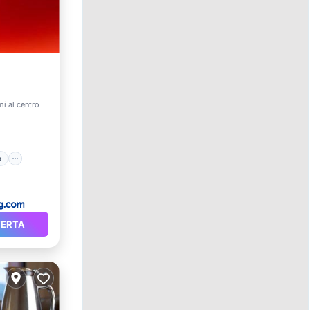
raza
i al centro
et
a
FERTA