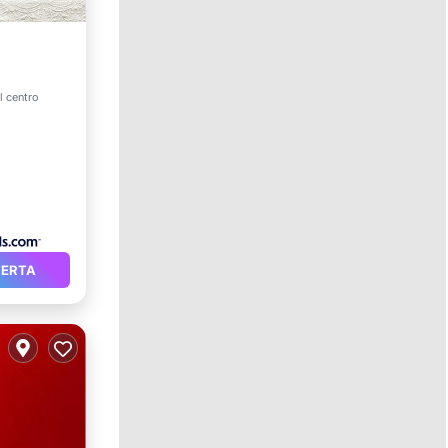
l centro
FERTA