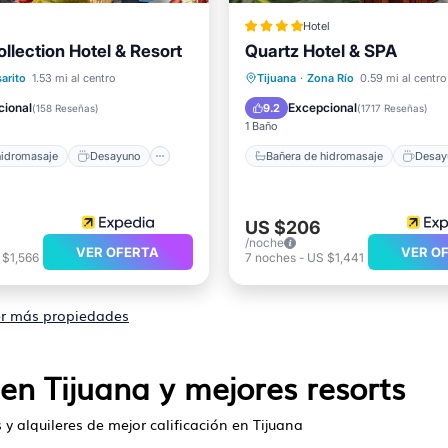
Hotel
ollection Hotel & Resort
Quartz Hotel & SPA
de hidromasaje
Desayuno
Bañera de hidromasaje
De
arito
1.53 mi al centro
Tijuana
·
Zona Río
0.59 mi al centro
iento
Piscina
Aparcamiento
Piscina
cional
Excepcional
9.2
(
158 Reseñas
)
(
1717 Reseñas
)
1 Baño
hidromasaje
Desayuno
Bañera de hidromasaje
Desay
US $206
/noche
VER OFERTA
VER O
 $1,566
7
noches
-
US $1,441
r más propiedades
en Tijuana y mejores resorts
s y alquileres de mejor calificación en Tijuana