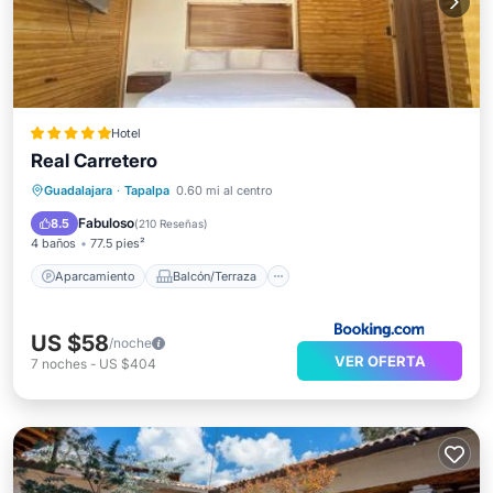
Hotel
Real Carretero
Aparcamiento
Balcón/Terraza
Guadalajara
·
Tapalpa
0.60 mi al centro
Vistas
Internet
Fabuloso
8.5
(
210 Reseñas
)
4 baños
77.5 pies²
Aparcamiento
Balcón/Terraza
US $58
/noche
VER OFERTA
7
noches
-
US $404