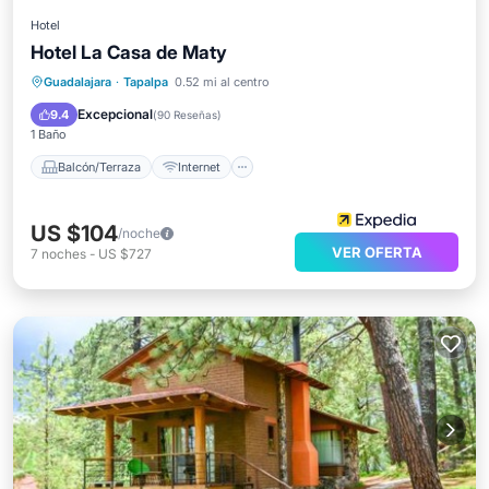
Hotel
Hotel La Casa de Maty
Balcón/Terraza
Internet
Guadalajara
·
Tapalpa
0.52 mi al centro
Apto para niños
Ropa de cama
Excepcional
9.4
(
90 Reseñas
)
1 Baño
Balcón/Terraza
Internet
US $104
/noche
VER OFERTA
7
noches
-
US $727