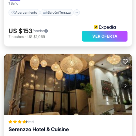
1 Baño
Aparcamiento
Balcón/Terraza
US $153
/noche
VER OFERTA
7
noches
-
US $1,069
Hotel
Serenzzo Hotel & Cuisine