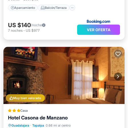
Aparcamiento
Balcón/Terraza
US $140
/noche
VER OFERTA
7
noches
-
US $977
Muy bien valorado
Casa
Hotel Casona de Manzano
Balcón/Terraza
Cocina
Internet
Guadalajara
·
Tapalpa
0.66 mi al centro