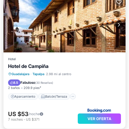
Hotel
Hotel de Campiña
Aparcamiento
Balcón/Terraza
Guadalajara
·
Tapalpa
2.98 mi al centro
Cocina
Apto para niños
Fabuloso
8.5
(
30 Reseñas
)
2 baños
209.9 pies²
Aparcamiento
Balcón/Terraza
US $53
/noche
VER OFERTA
7
noches
-
US $371