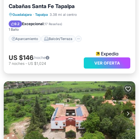
Cabañas Santa Fe Tapalpa
Aparcamiento
Balcón/Terraza
Guadalajara
·
Tapalpa
3.38 mi al centro
Cocina
Apto para niños
Excepcional
9.2
(
17 Reseñas
)
1 Baño
Aparcamiento
Balcón/Terraza
US $146
/noche
VER OFERTA
7
noches
-
US $1,024