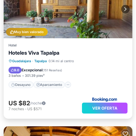
Muy bien valorado
Hotel
Hoteles Viva Tapalpa
Desayuno
Aparcamiento
Guadalajara
·
Tapalpa
0.14 mi al centro
Balcón/Terraza
Internet
Excepcional
9.0
(
151 Reseñas
)
3 baños
301.39 pies²
Desayuno
Aparcamiento
US $82
/noche
VER OFERTA
7
noches
-
US $571