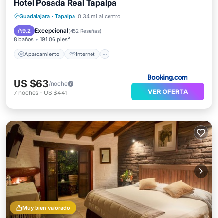
Hotel Posada Real Tapalpa
Aparcamiento
Internet
Guadalajara
·
Tapalpa
0.34 mi al centro
Apto para niños
Seguridad/Protección
Excepcional
9.2
(
452 Reseñas
)
8 baños
191.06 pies²
Aparcamiento
Internet
US $63
/noche
VER OFERTA
7
noches
-
US $441
Muy bien valorado