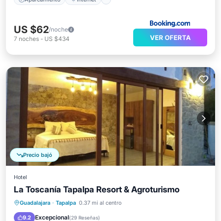
US $62
/noche
VER OFERTA
7
noches
-
US $434
Precio bajó
Hotel
La Toscanía Tapalpa Resort & Agroturismo
Aparcamiento
Balcón/Terraza
Guadalajara
·
Tapalpa
0.37 mi al centro
Cocina
Internet
Excepcional
9.2
(
29 Reseñas
)