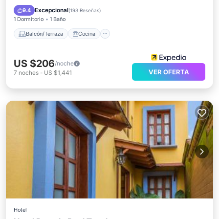
Apto para niños
Excepcional
9.4
(
193 Reseñas
)
1 Dormitorio
1 Baño
Balcón/Terraza
Cocina
US $206
/noche
VER OFERTA
7
noches
-
US $1,441
Hotel