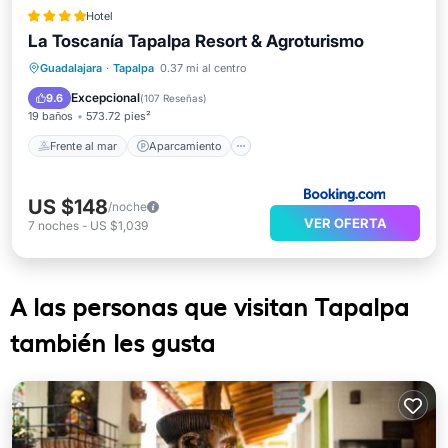
Hotel
La Toscanía Tapalpa Resort & Agroturismo
Frente al mar
Aparcamiento
Spa
Guadalajara
·
Tapalpa
0.37 mi al centro
Vista al mar
Excepcional
9.6
(
107 Reseñas
)
19 baños
573.72 pies²
Frente al mar
Aparcamiento
US $148
/noche
VER OFERTA
7
noches
-
US $1,039
A las personas que visitan Tapalpa
también les gusta