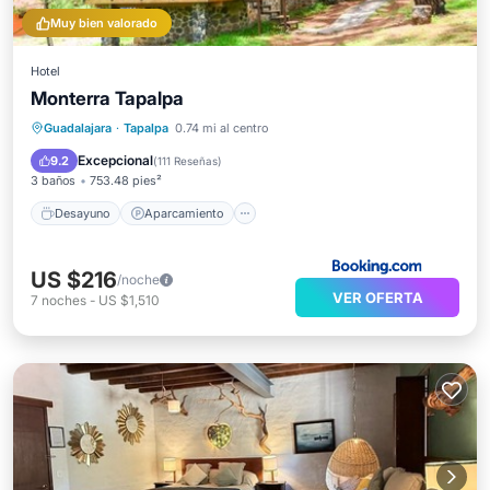
Muy bien valorado
Hotel
Monterra Tapalpa
Desayuno
Aparcamiento
Guadalajara
·
Tapalpa
0.74 mi al centro
Balcón/Terraza
Vistas
Excepcional
9.2
(
111 Reseñas
)
3 baños
753.48 pies²
Desayuno
Aparcamiento
US $216
/noche
VER OFERTA
7
noches
-
US $1,510