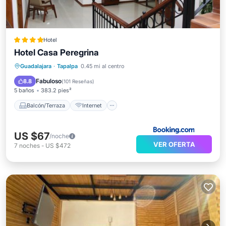
Hotel
Hotel Casa Peregrina
Balcón/Terraza
Internet
Guadalajara
·
Tapalpa
0.45 mi al centro
Apto para niños
Seguridad/Protección
Fabuloso
8.8
(
101 Reseñas
)
5 baños
383.2 pies²
Balcón/Terraza
Internet
US $67
/noche
VER OFERTA
7
noches
-
US $472