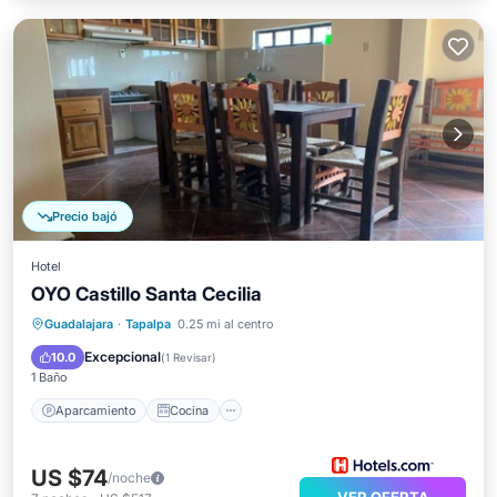
Precio bajó
Hotel
OYO Castillo Santa Cecilia
Aparcamiento
Cocina
Internet
Guadalajara
·
Tapalpa
0.25 mi al centro
Apto para niños
Excepcional
10.0
(
1 Revisar
)
1 Baño
Aparcamiento
Cocina
US $74
/noche
VER OFERTA