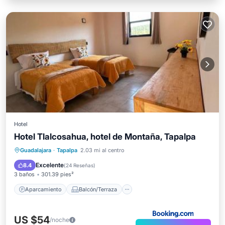
Hotel
Hotel Tlalcosahua, hotel de Montaña, Tapalpa
Aparcamiento
Balcón/Terraza
Guadalajara
·
Tapalpa
2.03 mi al centro
Vistas
Se admiten mascotas
Excelente
8.4
(
24 Reseñas
)
3 baños
301.39 pies²
Aparcamiento
Balcón/Terraza
US $54
/noche