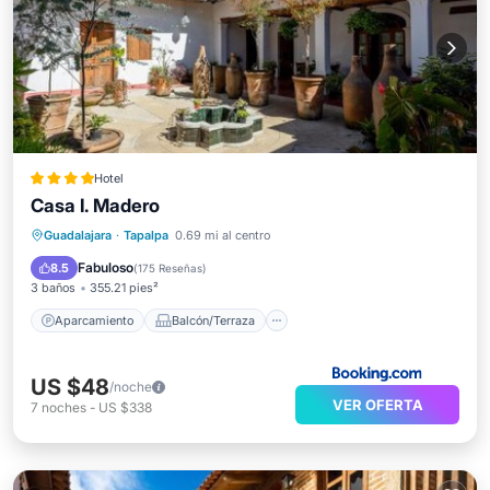
Hotel
Casa I. Madero
Aparcamiento
Balcón/Terraza
Guadalajara
·
Tapalpa
0.69 mi al centro
Vistas
Apto para niños
Fabuloso
8.5
(
175 Reseñas
)
3 baños
355.21 pies²
Aparcamiento
Balcón/Terraza
US $48
/noche
VER OFERTA
7
noches
-
US $338