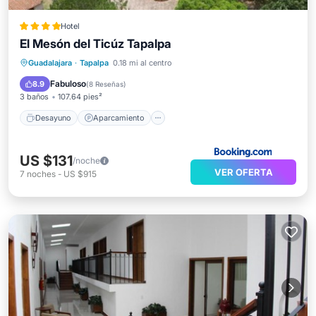
Hotel
El Mesón del Ticúz Tapalpa
Desayuno
Aparcamiento
Guadalajara
·
Tapalpa
0.18 mi al centro
Balcón/Terraza
Vistas
Fabuloso
8.9
(
8 Reseñas
)
3 baños
107.64 pies²
Desayuno
Aparcamiento
US $131
/noche
VER OFERTA
7
noches
-
US $915