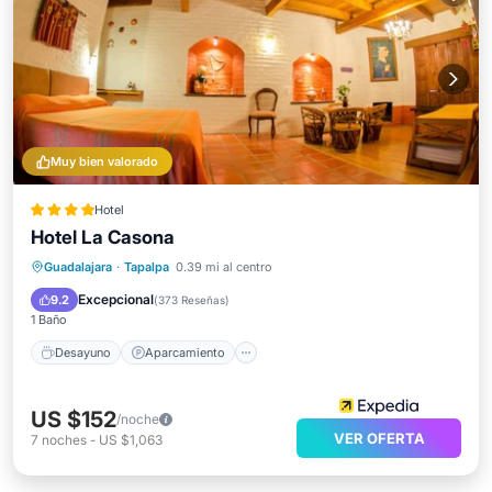
Muy bien valorado
Hotel
Hotel La Casona
Desayuno
Aparcamiento
Guadalajara
·
Tapalpa
0.39 mi al centro
Balcón/Terraza
Internet
Excepcional
9.2
(
373 Reseñas
)
1 Baño
Desayuno
Aparcamiento
US $152
/noche
VER OFERTA
7
noches
-
US $1,063