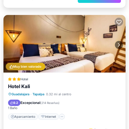
Muy bien valorado
Hotel
Hotel Kali
Aparcamiento
Internet
Guadalajara
·
Tapalpa
0.32 mi al centro
Apto para niños
TV
Excepcional
9.2
(
214 Reseñas
)
1 Baño
Aparcamiento
Internet