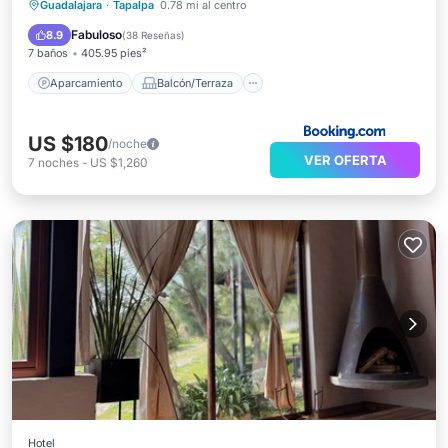
Aparcamiento
Balcón/Terraza
Guadalajara
·
Tapalpa
0.78 mi al centro
Vistas
Apto para niños
Fabuloso
8.9
(
38 Reseñas
)
7 baños
405.95 pies²
Aparcamiento
Balcón/Terraza
US $180
/noche
VER OFERTA
7
noches
-
US $1,260
Hotel