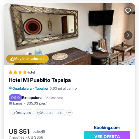
Muy bien valorado
Hotel
Hotel Mi Pueblito Tapalpa
Desayuno
Aparcamiento
Guadalajara
·
Tapalpa
0.63 mi al centro
Balcón/Terraza
Vistas
Excepcional
9.0
(
86 Reseñas
)
16 baños
335.03 pies²
Desayuno
Aparcamiento
US $51
/noche
VER OFERTA
7
noches
-
US $356