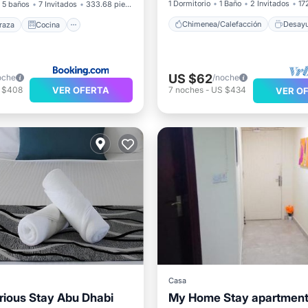
1 Dormitorio
1 Baño
2 Invitados
17
5 baños
7 Invitados
333.68 pies²
Chimenea/Calefacción
Desay
raza
Cocina
US $62
oche
/noche
VER OFERTA
 $408
7
noches
-
US $434
VER O
Casa
ious Stay Abu Dhabi
My Home Stay apartment
Bañera de hidromasaje