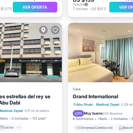
/noche
VER OFERTA
VER O
 $1,070
7
noches
-
US $973
Casa
s estrellas del rey se
Grand International
Cocina
Chimenea/Calefacción
 Abu Dabi
ondicionado
Balcón/Terraza
Cocina
Abu Dhabi
·
Madinat Zayed
0.29 mi
Madinat Zayed
0.17 mi al centro
ra niños
Aire acondicionado
Muy bueno
7.1
(
120 Reseñas
)
 Baño
2 Invitados
172 pies²
8 Dormitorios
1 Baño
2 Invitados
Cocina
Chimenea/Calefacción