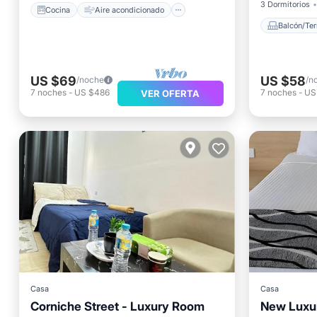
3 Dormitorios
Cocina
Aire acondicionado
Balcón/Ter
US $69
US $58
/noche
/n
7
noches
-
US $486
7
noches
-
US
VER OFERTA
Casa
Casa
Corniche Street - Luxury Room
New Luxur