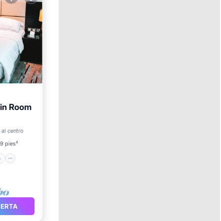
win Room
cina
 al centro
9 pies²
a
FERTA