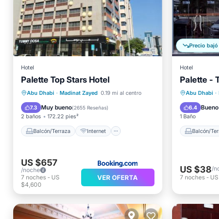
Precio bajó
Hotel
Hotel
Palette Top Stars Hotel
Palette - 
Balcón/Terraza
Internet
Balcón/
Abu Dhabi
·
Madinat Zayed
0.19 mi al centro
Abu Dhabi
·
Apto para niños
Lavandería
Aparcam
Muy bueno
Bueno
7.3
6.4
(
2655 Reseñas
)
2 baños
172.22 pies²
1 Baño
Balcón/Terraza
Internet
Balcón/Ter
US $657
US $38
/n
/noche
7
noches
-
US
VER OFERTA
7
noches
-
US
$4,600