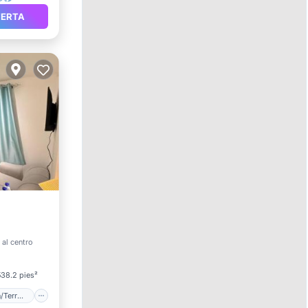
FERTA
 al centro
538.2 pies²
Balcón/Terraza