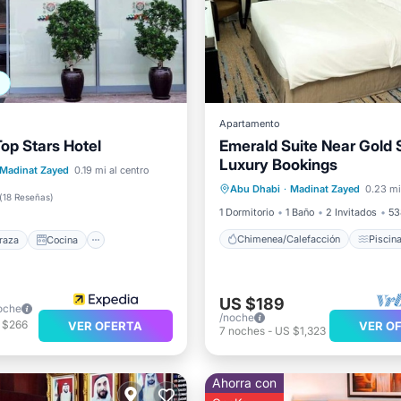
Apartamento
Top Stars Hotel
Emerald Suite Near Gold 
Luxury Bookings
Chimenea/Calefacción
Pis
Terraza
Cocina
Madinat Zayed
0.19 mi al centro
Abu Dhabi
·
Madinat Zayed
0.23 mi
Desayuno
Cocina
iento
Aire acondicionado
(
18 Reseñas
)
1 Dormitorio
1 Baño
2 Invitados
53
Chimenea/Calefacción
Piscin
raza
Cocina
US $189
oche
/noche
 $266
VER OFERTA
VER O
7
noches
-
US $1,323
Ahorra con