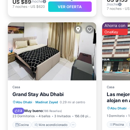
US $89
/noche
/noche
VER OFERTA
7
noches
-
US $620
7
noches
-
US
Ahorra con
OneKey
Casa
Casa
Grand Stay Abu Dhabi
Las mejore
Piscina
alojan en
Aire ac
Cocina
Aire acondicionado
Abu Dhabi
·
Madinat Zayed
0.29 mi al centro
Abu Dhabi
·
Apto pa
Internet
Accesibilidad
Muy bueno
7.3
(
186 Reseñas
)
1 Dormitorio
1
23 Dormitorios
4 baños
3 Invitados
156.08 pies²
Piscina
Cocina
Aire acondicionado