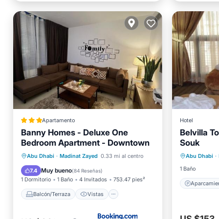
Apartamento
Hotel
Banny Homes - Deluxe One
Belvilla T
Bedroom Apartment - Downtown
Souk
Balcón/Terraza
Vistas
Aparcam
Se admiten mascotas
Abu Dhabi
·
Madinat Zayed
0.33 mi al centro
Abu Dhabi
·
Apto pa
Aparcamiento
1 Baño
Muy bueno
7.4
(
84 Reseñas
)
1 Dormitorio
1 Baño
4 Invitados
753.47 pies²
Aparcamie
Balcón/Terraza
Vistas
US $153