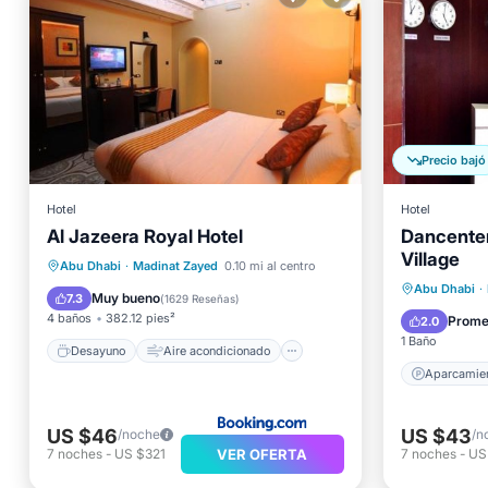
Precio bajó
Hotel
Hotel
Al Jazeera Royal Hotel
Dancenter
Village
Desayuno
Aire acondicionado
Abu Dhabi
·
Madinat Zayed
0.10 mi al centro
Aparcam
Abu Dhabi
·
Internet
Apto para niños
Muy bueno
7.3
(
1629 Reseñas
)
Apto pa
4 baños
382.12 pies²
Prome
2.0
1 Baño
Desayuno
Aire acondicionado
Aparcamie
US $46
US $43
/noche
/n
VER OFERTA
7
noches
-
US $321
7
noches
-
US