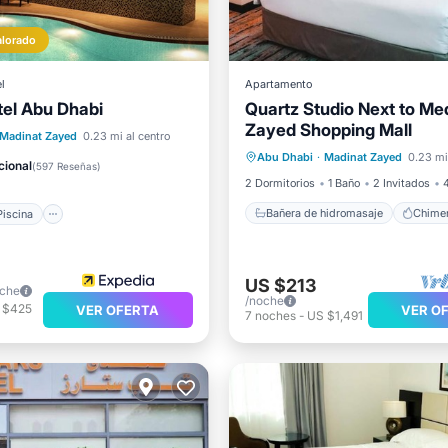
alorado
l
Apartamento
tel Abu Dhabi
Quartz Studio Next to Me
Bañera de hidromasaje
Zayed Shopping Mall
Chimenea/Calefacción
Coc
Piscina
Balcón/Terraza
Madinat Zayed
0.23 mi al centro
Abu Dhabi
·
Madinat Zayed
0.23 mi
Aire acondicionado
no
cional
(
597 Reseñas
)
2 Dormitorios
1 Baño
2 Invitados
Bañera de hidromasaje
Piscina
US $213
oche
/noche
 $425
VER OFERTA
VER O
7
noches
-
US $1,491