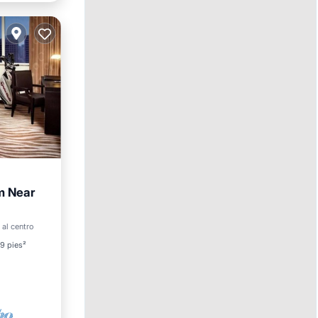
m Near
 al centro
et
9 pies²