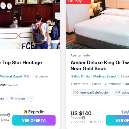
OneKey
Apartamento
 Top Star Heritage
Amber Deluxe King Or T
Near Gold Souk
Chimenea/Calefacción
Pis
iento
Internet
Madinat Zayed
0.18 mi al centro
Abu Dhabi
·
Madinat Zayed
0.23 mi
Desayuno
Cocina
ra niños
Ropa de cama
1 Dormitorio
1 Baño
2 Invitados
40
dio
(
1 Revisar
)
Chimenea/Calefacción
Piscin
nto
Internet
US $140
oche
/noche
 $304
VER OFERTA
VER O
7
noches
-
US $980