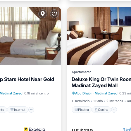
Apartamento
op Stars Hotel Near Gold
Deluxe King Or Twin Roo
Madinat Zayed Mall
iento
Internet
Piscina
Cocina
Madinat Zayed
0.18 mi al centro
Abu Dhabi
·
Madinat Zayed
0.23 mi
ra niños
Ropa de cama
Aire acondicionado
Intern
1 Dormitorio
1 Baño
2 Invitados
40
nto
Internet
Piscina
Cocina
US $139