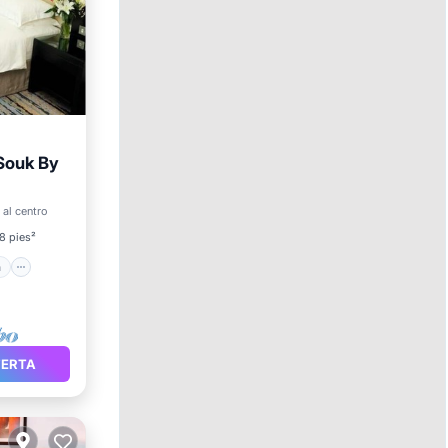
Souk By
cina
 al centro
8 pies²
a
FERTA