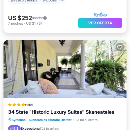
Balcón/Terraza
Cocina
US $252
/noche
VER OFERTA
7
noches
-
US $1,767
Hotel
34 State "Historic Luxury Suites" Skaneateles
Frente al mar
Desayuno
Syracuse
·
Skaneateles Historic District
0.13 mi al centro
Aparcamiento
Spa
Excepcional
9.3
(
26 Reseñas
)