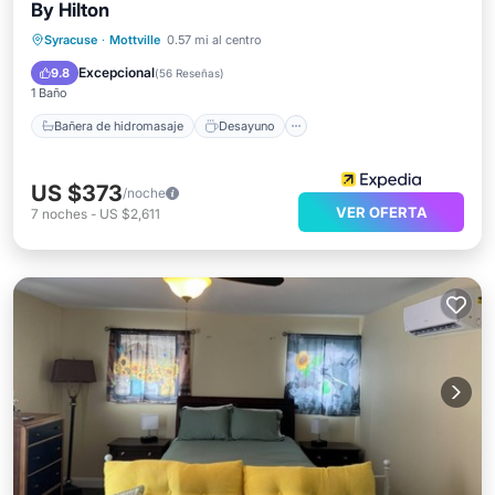
By Hilton
Bañera de hidromasaje
Desayuno
Syracuse
·
Mottville
0.57 mi al centro
Aparcamiento
Piscina
Excepcional
9.8
(
56 Reseñas
)
1 Baño
Bañera de hidromasaje
Desayuno
US $373
/noche
VER OFERTA
7
noches
-
US $2,611