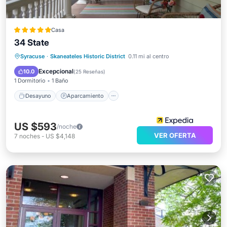
Casa
34 State
Desayuno
Aparcamiento
Spa
Syracuse
·
Skaneateles Historic District
0.11 mi al centro
Balcón/Terraza
Excepcional
10.0
(
25 Reseñas
)
1 Dormitorio
1 Baño
Desayuno
Aparcamiento
US $593
/noche
VER OFERTA
7
noches
-
US $4,148