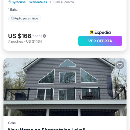
Syracuse
·
Skaneateles
0.85 mi al centro
Apto para niños
1 Baño
Apto para niños
US $166
/noche
VER OFERTA
7
noches
-
US $1,164
Casa