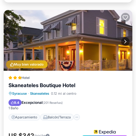
Muy bien valorado
Hotel
Skaneateles Boutique Hotel
Aparcamiento
Balcón/Terraza
Syracuse
·
Skaneateles
0.12 mi al centro
Cocina
Aire acondicionado
Excepcional
9.4
(
201 Reseñas
)
1 Baño
Aparcamiento
Balcón/Terraza
US $342
/noche