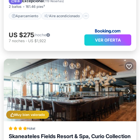
Excepcional
9.6
(
119 Reseñas
)
2 baños
161.46 pies²
Aparcamiento
Aire acondicionado
US $275
/noche
VER OFERTA
7
noches
-
US $1,922
Muy bien valorado
Hotel
Skaneateles Fields Resort & Spa, Curio Collection