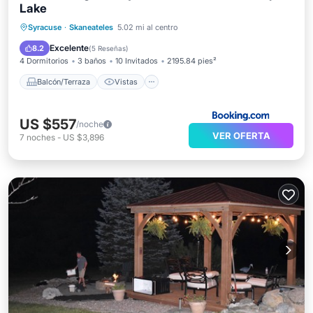
Lake
Balcón/Terraza
Vistas
Syracuse
·
Skaneateles
5.02 mi al centro
Aire acondicionado
Internet
Excelente
8.2
(
5 Reseñas
)
4 Dormitorios
3 baños
10 Invitados
2195.84 pies²
Balcón/Terraza
Vistas
US $557
/noche
VER OFERTA
7
noches
-
US $3,896