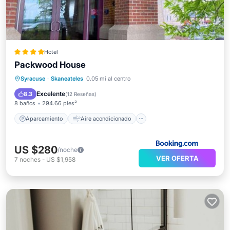
Hotel
Packwood House
Aparcamiento
Aire acondicionado
Syracuse
·
Skaneateles
0.05 mi al centro
Internet
Apto para niños
Excelente
8.3
(
12 Reseñas
)
8 baños
294.66 pies²
Aparcamiento
Aire acondicionado
US $280
/noche
VER OFERTA
7
noches
-
US $1,958