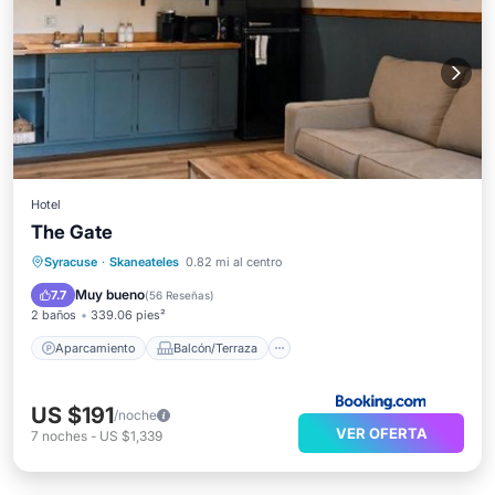
Hotel
The Gate
Aparcamiento
Balcón/Terraza
Syracuse
·
Skaneateles
0.82 mi al centro
Aire acondicionado
Internet
Muy bueno
7.7
(
56 Reseñas
)
2 baños
339.06 pies²
Aparcamiento
Balcón/Terraza
US $191
/noche
VER OFERTA
7
noches
-
US $1,339