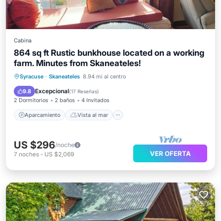
Cabina
864 sq ft Rustic bunkhouse located on a working
farm. Minutes from Skaneateles!
Aparcamiento
Vista al mar
Syracuse
·
Skaneateles
8.94 mi al centro
Balcón/Terraza
Vistas
Excepcional
9.8
(
17 Reseñas
)
2 Dormitorios
2 baños
4 Invitados
Aparcamiento
Vista al mar
US $296
/noche
VER OFERTA
7
noches
-
US $2,069