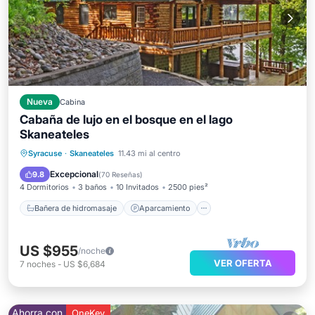
Nueva
Cabina
Cabaña de lujo en el bosque en el lago
Skaneateles
Bañera de hidromasaje
Aparcamiento
Syracuse
·
Skaneateles
11.43 mi al centro
Vista al mar
Balcón/Terraza
Excepcional
9.8
(
70 Reseñas
)
4 Dormitorios
3 baños
10 Invitados
2500 pies²
Bañera de hidromasaje
Aparcamiento
US $955
/noche
VER OFERTA
7
noches
-
US $6,684
Ahorra con
OneKey