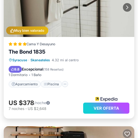
Muy bien valorado
Cama Y Desayuno
The Bond 1835
Aparcamiento
Piscina
Syracuse
·
Skaneateles
4.32 mi al centro
Balcón/Terraza
Cocina
Excepcional
9.8
(
158 Reseñas
)
1 Dormitorio
1 Baño
Aparcamiento
Piscina
US $378
/noche
VER OFERTA
7
noches
-
US $2,648