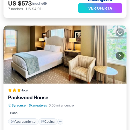
US $573
/noche
VER OFERTA
7
noches
-
US $4,011
Hotel
Packwood House
Aparcamiento
Cocina
Syracuse
·
Skaneateles
0.05 mi al centro
Aire acondicionado
Internet
1 Baño
Aparcamiento
Cocina