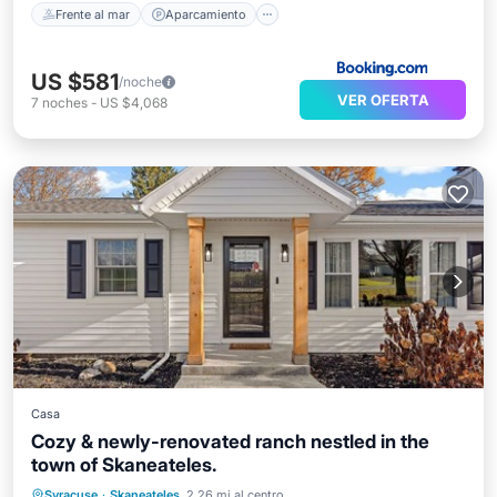
Frente al mar
Aparcamiento
US $581
/noche
VER OFERTA
7
noches
-
US $4,068
Casa
Cozy & newly-renovated ranch nestled in the
town of Skaneateles.
Syracuse
·
Skaneateles
2.26 mi al centro