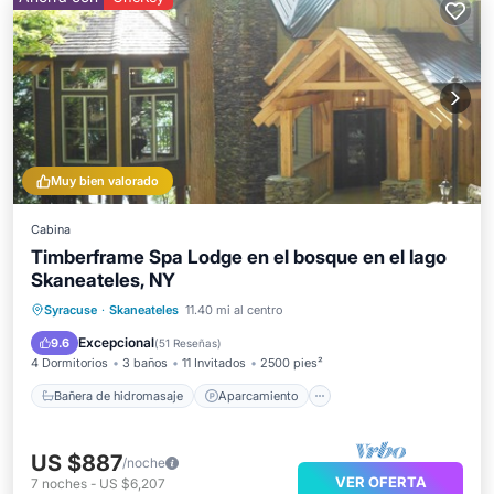
Muy bien valorado
Cabina
Timberframe Spa Lodge en el bosque en el lago
Skaneateles, NY
Bañera de hidromasaje
Aparcamiento
Syracuse
·
Skaneateles
11.40 mi al centro
Piscina
Spa
Excepcional
9.6
(
51 Reseñas
)
4 Dormitorios
3 baños
11 Invitados
2500 pies²
Bañera de hidromasaje
Aparcamiento
US $887
/noche
VER OFERTA
7
noches
-
US $6,207