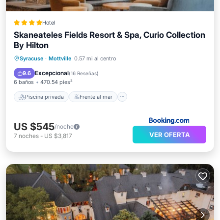
Hotel
Skaneateles Fields Resort & Spa, Curio Collection
By Hilton
Piscina privada
Frente al mar
Syracuse
·
Mottville
0.57 mi al centro
Bañera de hidromasaje
Desayuno
Excepcional
9.6
(
16 Reseñas
)
6 baños
470.54 pies²
Piscina privada
Frente al mar
US $545
/noche
VER OFERTA
7
noches
-
US $3,817