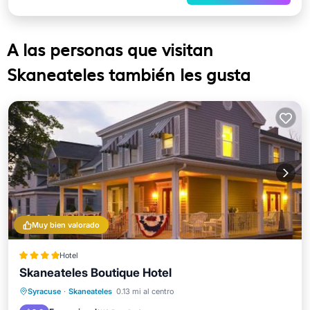
A las personas que visitan
Skaneateles también les gusta
Muy bien valorado
Hotel
Skaneateles Boutique Hotel
Aparcamiento
Aire acondicionado
Syracuse
·
Skaneateles
0.13 mi al centro
Internet
Seguridad/Protección