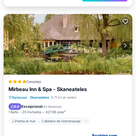
Complejo
Mirbeau Inn & Spa - Skaneateles
Frente al mar
Bañera de hidromasaje
Desayuno
Syracuse
·
Skaneateles
0.71 mi al centro
Estación de carga para vehículos eléctricos
Excepcional
9.8
(
62 Reseñas
)
1 Baño
20 Invitados
427.86 pies²
Frente al mar
Bañera de hidromasaje