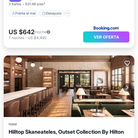
3 baños
631.48 pies²
Frente al mar
Desayuno
US $642
/noche
VER OFERTA
7
noches
-
US $4,492
Hotel
Hilltop Skaneateles, Outset Collection By Hilton