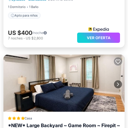
Apto para niños
1 Dormitorio
1 Baño
Apto para niños
US $400
/noche
VER OFERTA
7
noches
-
US $2,800
Casa
*NEW* Large Backyard ~ Game Room ~ Firepit ~