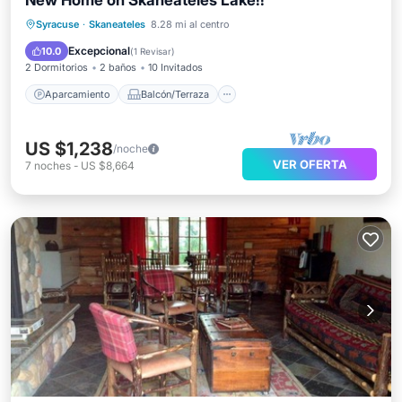
New Home on Skaneateles Lake!!
Aparcamiento
Balcón/Terraza
Syracuse
·
Skaneateles
8.28 mi al centro
Cocina
Aire acondicionado
Excepcional
10.0
(
1 Revisar
)
2 Dormitorios
2 baños
10 Invitados
Aparcamiento
Balcón/Terraza
US $1,238
/noche
VER OFERTA
7
noches
-
US $8,664