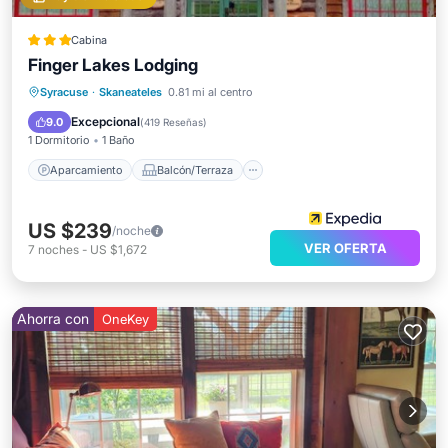
Cabina
Finger Lakes Lodging
Aparcamiento
Balcón/Terraza
Syracuse
·
Skaneateles
0.81 mi al centro
Aire acondicionado
Internet
Excepcional
9.0
(
419 Reseñas
)
1 Dormitorio
1 Baño
Aparcamiento
Balcón/Terraza
US $239
/noche
VER OFERTA
7
noches
-
US $1,672
Ahorra con
OneKey