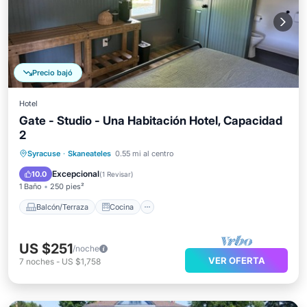
Precio bajó
Hotel
Gate - Studio - Una Habitación Hotel, Capacidad
2
Balcón/Terraza
Cocina
Syracuse
·
Skaneateles
0.55 mi al centro
Aire acondicionado
Internet
Excepcional
10.0
(
1 Revisar
)
1 Baño
250 pies²
Balcón/Terraza
Cocina
US $251
/noche
VER OFERTA
7
noches
-
US $1,758