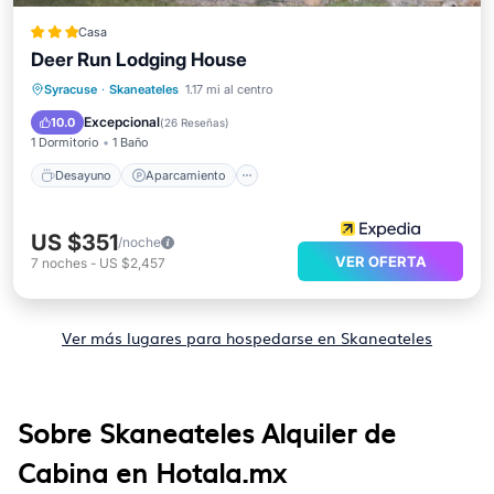
Casa
Deer Run Lodging House
Desayuno
Aparcamiento
Syracuse
·
Skaneateles
1.17 mi al centro
Balcón/Terraza
Cocina
Excepcional
10.0
(
26 Reseñas
)
1 Dormitorio
1 Baño
Desayuno
Aparcamiento
US $351
/noche
VER OFERTA
7
noches
-
US $2,457
Ver más lugares para hospedarse en Skaneateles
Sobre Skaneateles Alquiler de
Cabina en Hotala.mx