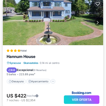
Hotel
Hannum House
Desayuno
Aparcamiento
Syracuse
·
Skaneateles
0.14 mi al centro
Balcón/Terraza
Aire acondicionado
Excepcional
9.6
(
8 Reseñas
)
5 baños
223.89 pies²
Desayuno
Aparcamiento
US $422
/noche
VER OFERTA
7
noches
-
US $2,954