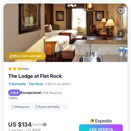
Muy bien valorado
Hotel
The Lodge at Flat Rock
Desayuno
Aparcamiento
Piscina
Asheville
·
Flat Rock
0.98 mi al centro
Balcón/Terraza
Excepcional
9.8
(
1266 Reseñas
)
1 Baño
Desayuno
Aparcamiento
US $134
/noche
VER OFERTA
7
noches
-
US $939