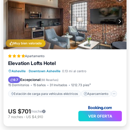
Muy bien valorado
Apartamento
Elevation Lofts Hotel
Estación de carga para vehículos eléctricos
Asheville
·
Downtown Asheville
0.13 mi al centro
Aparcamiento
Esquí
Cocina
Excepcional
9.7
(
88 Reseñas
)
15 Dormitorios
15 baños
31 Invitados
1212.73 pies²
Estación de carga para vehículos eléctricos
Aparcamiento
US $701
/noche
VER OFERTA
7
noches
-
US $4,910