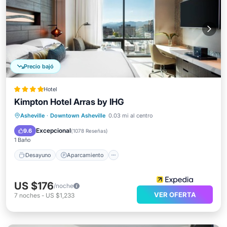
Precio bajó
Hotel
Kimpton Hotel Arras by IHG
Desayuno
Aparcamiento
Asheville
·
Downtown Asheville
0.03 mi al centro
Balcón/Terraza
Cocina
Excepcional
9.6
(
1078 Reseñas
)
1 Baño
Desayuno
Aparcamiento
US $176
/noche
VER OFERTA
7
noches
-
US $1,233