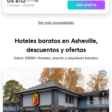
US $112
/noche
VER OFERTA
7
noches
-
US $781
Ver más propiedades
Hoteles baratos en Asheville,
descuentos y ofertas
Sobre
10000
+ Hoteles, resorts y alquileres baratos