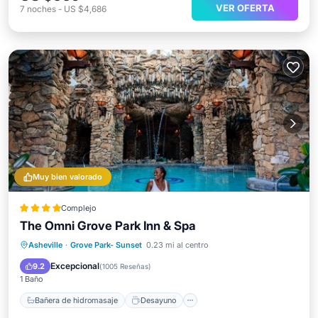
VER OFERTA
7
noches
-
US $4,686
Muy bien valorado
Complejo
The Omni Grove Park Inn & Spa
Bañera de hidromasaje
Desayuno
Asheville
·
Grove Park- Sunset
0.23 mi al centro
Aparcamiento
Piscina
Excepcional
9.2
(
1005 Reseñas
)
1 Baño
Bañera de hidromasaje
Desayuno