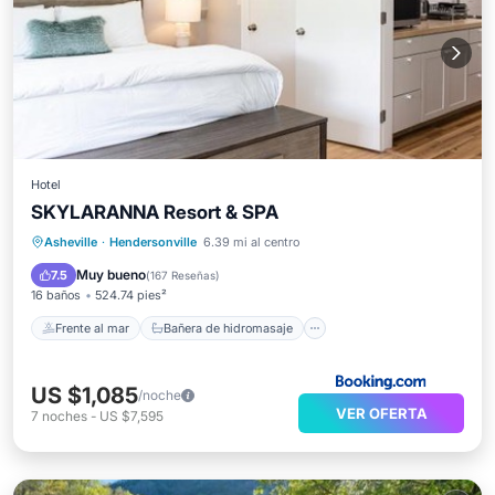
Hotel
SKYLARANNA Resort & SPA
Frente al mar
Bañera de hidromasaje
Asheville
·
Hendersonville
6.39 mi al centro
Aparcamiento
Piscina
Muy bueno
7.5
(
167 Reseñas
)
16 baños
524.74 pies²
Frente al mar
Bañera de hidromasaje
US $1,085
/noche
VER OFERTA
7
noches
-
US $7,595