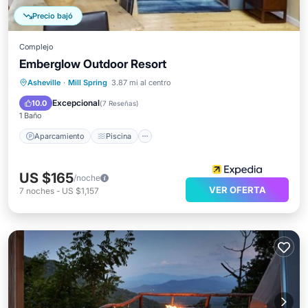
Precio bajó
Complejo
Emberglow Outdoor Resort
Aparcamiento
Piscina
Asheville
·
Mill Spring
3.87 mi al centro
Balcón/Terraza
Cocina
Excepcional
10.0
(
7 Reseñas
)
1 Baño
Aparcamiento
Piscina
US $165
/noche
VER OFERTA
7
noches
-
US $1,157