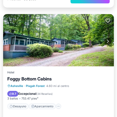
Hotel
Foggy Bottom Cabins
Desayuno
Aparcamiento
Esquí
Asheville
·
Pisgah Forest
4.60 mi al centro
Balcón/Terraza
Excepcional
9.7
(
34 Reseñas
)
3 baños
753.47 pies²
Desayuno
Aparcamiento