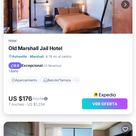
Hotel
Old Marshall Jail Hotel
Aparcamiento
Balcón/Terraza
Asheville
·
Marshall
4.74 mi al centro
Cocina
Internet
Excepcional
9.8
(
23 Reseñas
)
1 Baño
Aparcamiento
Balcón/Terraza
US $176
/noche
VER OFERTA
7
noches
-
US $1,234