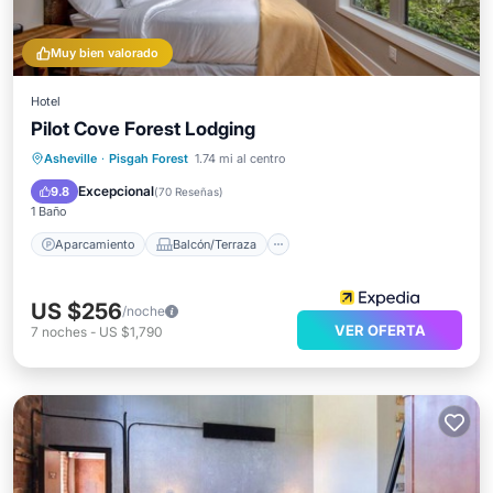
Muy bien valorado
Hotel
Pilot Cove Forest Lodging
Aparcamiento
Balcón/Terraza
Asheville
·
Pisgah Forest
1.74 mi al centro
Cocina
Aire acondicionado
Excepcional
9.8
(
70 Reseñas
)
1 Baño
Aparcamiento
Balcón/Terraza
US $256
/noche
VER OFERTA
7
noches
-
US $1,790