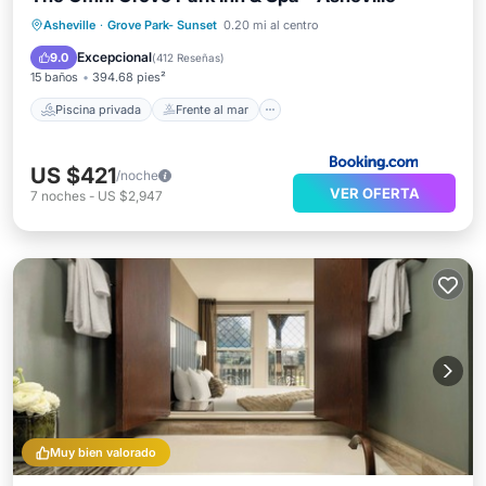
Piscina privada
Frente al mar
Asheville
·
Grove Park- Sunset
0.20 mi al centro
Bañera de hidromasaje
Desayuno
Excepcional
9.0
(
412 Reseñas
)
15 baños
394.68 pies²
Piscina privada
Frente al mar
US $421
/noche
VER OFERTA
7
noches
-
US $2,947
Muy bien valorado