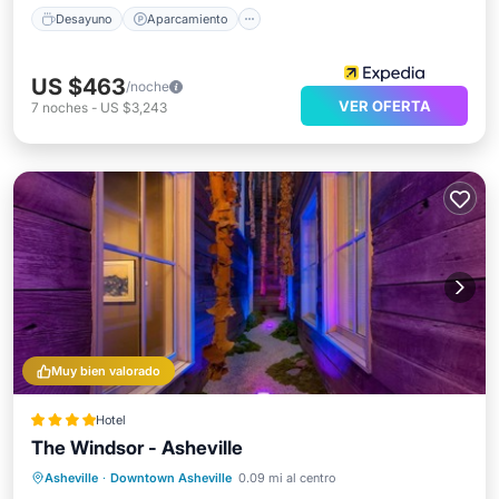
Desayuno
Aparcamiento
US $463
/noche
VER OFERTA
7
noches
-
US $3,243
Muy bien valorado
Hotel
The Windsor - Asheville
Aparcamiento
Aire acondicionado
Asheville
·
Downtown Asheville
0.09 mi al centro