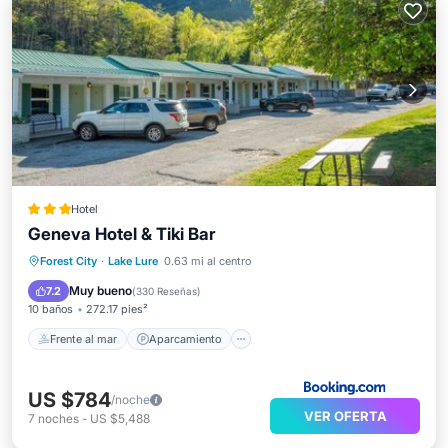
Hotel
Geneva Hotel & Tiki Bar
Frente al mar
Aparcamiento
Piscina
Forest City
·
Lake Lure
0.63 mi al centro
Vista al mar
Muy bueno
7.2
(
330 Reseñas
)
10 baños
272.17 pies²
Frente al mar
Aparcamiento
US $784
/noche
VER OFERTA
7
noches
-
US $5,488