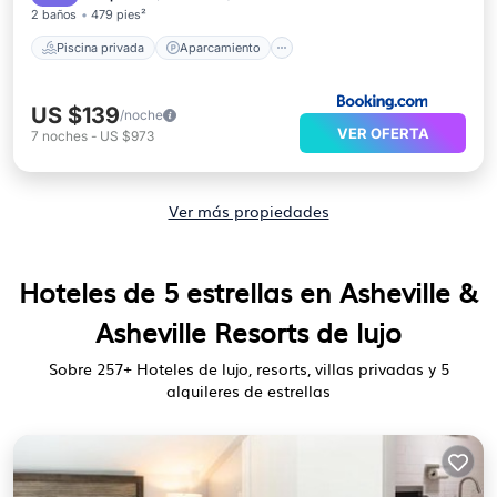
2 baños
479 pies²
Piscina privada
Aparcamiento
US $139
/noche
VER OFERTA
7
noches
-
US $973
Ver más propiedades
Hoteles de 5 estrellas en Asheville &
Asheville Resorts de lujo
Sobre
257
+ Hoteles de lujo, resorts, villas privadas y 5
alquileres de estrellas