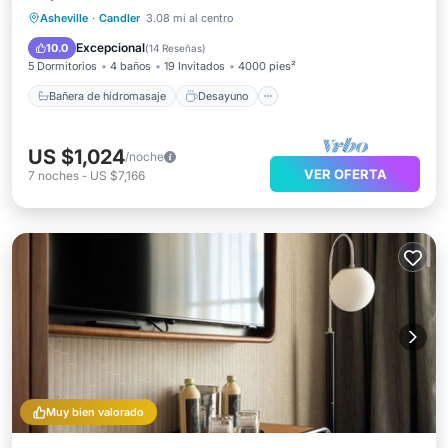
Bañera de hidromasaje
Desayuno
Asheville
·
Candler
3.08 mi al centro
Aparcamiento
Spa
Excepcional
10.0
(
14 Reseñas
)
5 Dormitorios
4 baños
19 Invitados
4000 pies²
Bañera de hidromasaje
Desayuno
US $1,024
/noche
VER OFERTA
7
noches
-
US $7,166
Muy bien valorado