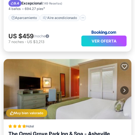
Internet
Se admiten mascotas
Excepcional
9.4
(
149 Reseñas
)
4 baños
694.27 pies²
Aparcamiento
Aire acondicionado
US $459
/noche
VER OFERTA
7
noches
-
US $3,213
Muy bien valorado
Hotel
The Omni Grove Park Inn & Spa - Asheville