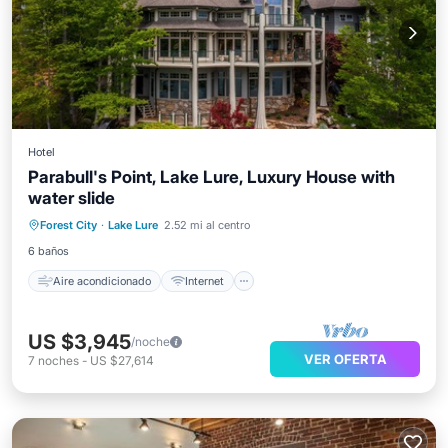
Hotel
Parabull's Point, Lake Lure, Luxury House with
water slide
Aire acondicionado
Internet
Forest City
·
Lake Lure
2.52 mi al centro
Apto para niños
Lavandería
6 baños
Aire acondicionado
Internet
US $3,945
/noche
VER OFERTA
7
noches
-
US $27,614