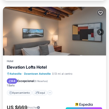
Hotel
Elevation Lofts Hotel
Aparcamiento
Esquí
Cocina
Asheville
·
Downtown Asheville
0.13 mi al centro
Aire acondicionado
Excepcional
9.6
(
8 Reseñas
)
1 Baño
Aparcamiento
Esquí
US $669
/noche