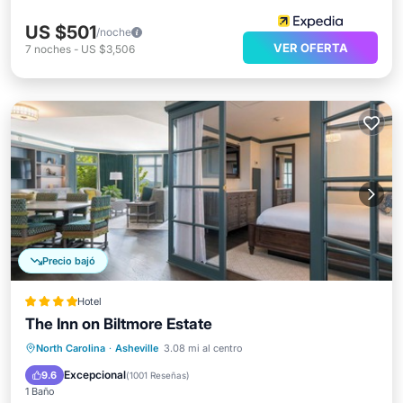
US $501
/noche
VER OFERTA
7
noches
-
US $3,506
Precio bajó
Hotel
The Inn on Biltmore Estate
Desayuno
Aparcamiento
Piscina
North Carolina
·
Asheville
3.08 mi al centro
Spa
Excepcional
9.6
(
1001 Reseñas
)
1 Baño