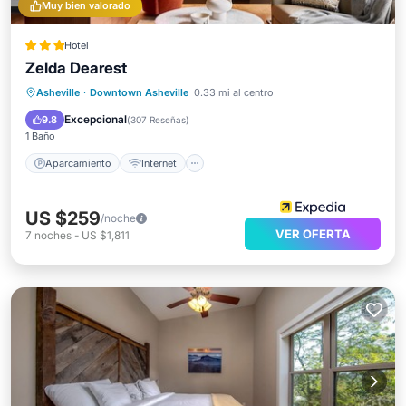
Muy bien valorado
Hotel
Zelda Dearest
Aparcamiento
Internet
Asheville
·
Downtown Asheville
0.33 mi al centro
Apto para niños
Accesibilidad
Excepcional
9.8
(
307 Reseñas
)
1 Baño
Aparcamiento
Internet
US $259
/noche
VER OFERTA
7
noches
-
US $1,811