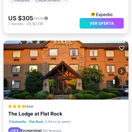
Desayuno
Aparcamiento
US $305
/noche
VER OFERTA
7
noches
-
US $2,135
Hotel
The Lodge at Flat Rock
Piscina privada
Aparcamiento
Asheville
·
Flat Rock
0.94 mi al centro
Piscina
Balcón/Terraza
Excepcional
9.5
(
425 Reseñas
)