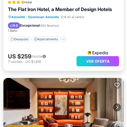
Hotel
The Flat Iron Hotel, a Member of Design Hotels
Desayuno
Aparcamiento
Asheville
·
Downtown Asheville
0.14 mi al centro
Aire acondicionado
Internet
Excepcional
9.8
(
563 Reseñas
)
1 Baño
Desayuno
Aparcamiento
US $259
/noche
VER OFERTA
7
noches
-
US $1,816