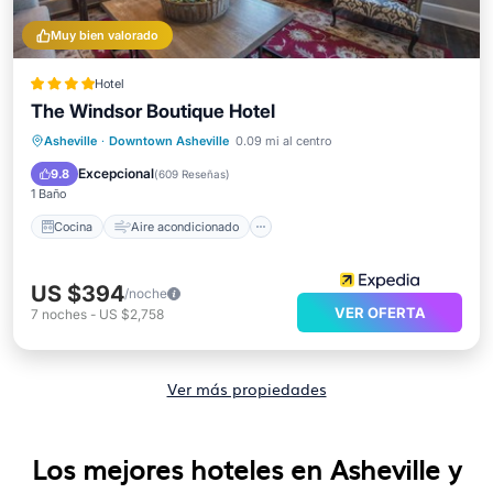
Muy bien valorado
Hotel
The Windsor Boutique Hotel
Cocina
Aire acondicionado
Internet
Asheville
·
Downtown Asheville
0.09 mi al centro
Apto para niños
Excepcional
9.8
(
609 Reseñas
)
1 Baño
Cocina
Aire acondicionado
US $394
/noche
VER OFERTA
7
noches
-
US $2,758
Ver más propiedades
Los mejores hoteles en Asheville y