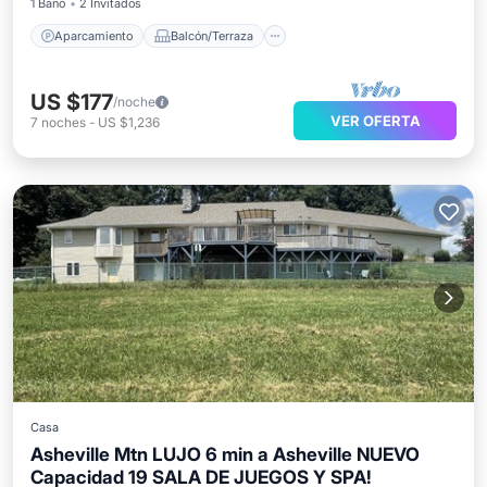
1 Baño
2 Invitados
Aparcamiento
Balcón/Terraza
US $177
/noche
VER OFERTA
7
noches
-
US $1,236
Casa
Asheville Mtn LUJO 6 min a Asheville NUEVO
Capacidad 19 SALA DE JUEGOS Y SPA!