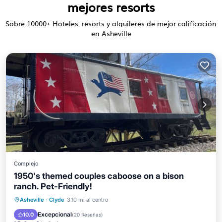
mejores resorts
Sobre
10000
+ Hoteles, resorts y alquileres de mejor calificación
en Asheville
Complejo
1950's themed couples caboose on a bison
ranch. Pet-Friendly!
Aparcamiento
Balcón/Terraza
Asheville
·
Clyde
3.10 mi al centro
Cocina
Aire acondicionado
Excepcional
10.0
(
20 Reseñas
)