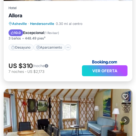
Hotel
Allora
Desayuno
Aparcamiento
Asheville
·
Hendersonville
0.30 mi al centro
Balcón/Terraza
Vistas
Excepcional
10.0
(
1 Revisar
)
3 baños
448.49 pies²
Desayuno
Aparcamiento
US $310
/noche
VER OFERTA
7
noches
-
US $2,173