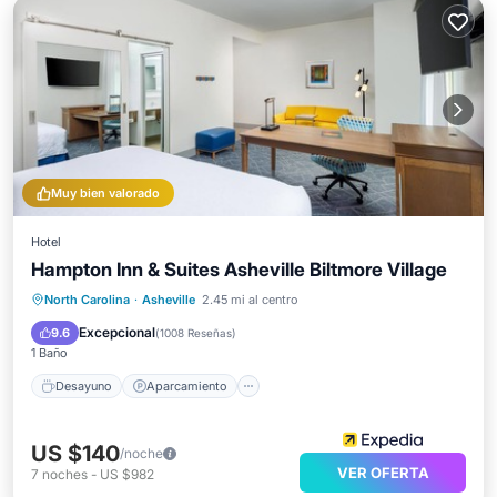
Muy bien valorado
Hotel
Hampton Inn & Suites Asheville Biltmore Village
Desayuno
Aparcamiento
Piscina
North Carolina
·
Asheville
2.45 mi al centro
Balcón/Terraza
Excepcional
9.6
(
1008 Reseñas
)
1 Baño
Desayuno
Aparcamiento
US $140
/noche
VER OFERTA
7
noches
-
US $982