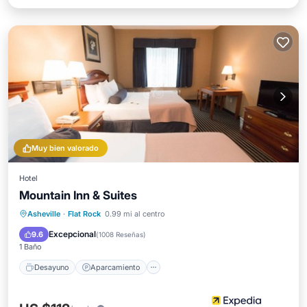
Muy bien valorado
Hotel
Mountain Inn & Suites
Desayuno
Aparcamiento
Asheville
·
Flat Rock
0.99 mi al centro
Balcón/Terraza
Cocina
Excepcional
9.6
(
1008 Reseñas
)
1 Baño
Desayuno
Aparcamiento