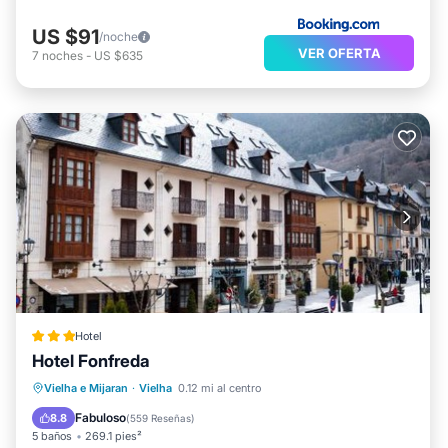
US $91
/noche
VER OFERTA
7
noches
-
US $635
Hotel
Hotel Fonfreda
Aparcamiento
Esquí
Vielha e Mijaran
·
Vielha
0.12 mi al centro
Balcón/Terraza
Internet
Fabuloso
8.8
(
559 Reseñas
)
5 baños
269.1 pies²