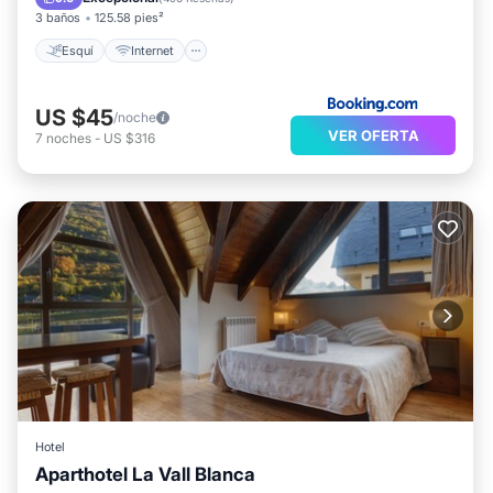
3 baños
125.58 pies²
Esquí
Internet
US $45
/noche
VER OFERTA
7
noches
-
US $316
Hotel
Aparthotel La Vall Blanca