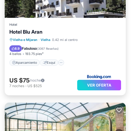
Hotel
Hotel Blu Aran
Aparcamiento
Esquí
Internet
Vielha e Mijaran
·
Vielha
0.42 mi al centro
Apto para niños
Fabuloso
8.9
(
3067 Reseñas
)
4 baños
193.75 pies²
Aparcamiento
Esquí
US $75
/noche
VER OFERTA
7
noches
-
US $525