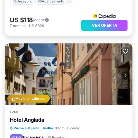
Desayuno
Aparcamiento
US $118
/noche
VER OFERTA
7
noches
-
US $826
Muy bien valorado
Hotel
Hotel Anglada
Esquí
Internet
Apto para niños
Vielha e Mijaran
·
Vielha
0.17 mi al centro
TV
Excepcional
9.0
(
496 Reseñas
)