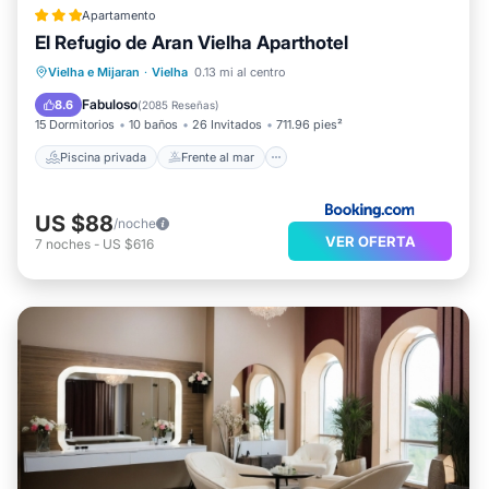
Apartamento
El Refugio de Aran Vielha Aparthotel
Piscina privada
Frente al mar
Vielha e Mijaran
·
Vielha
0.13 mi al centro
Aparcamiento
Piscina
Fabuloso
8.6
(
2085 Reseñas
)
15 Dormitorios
10 baños
26 Invitados
711.96 pies²
Piscina privada
Frente al mar
US $88
/noche
VER OFERTA
7
noches
-
US $616