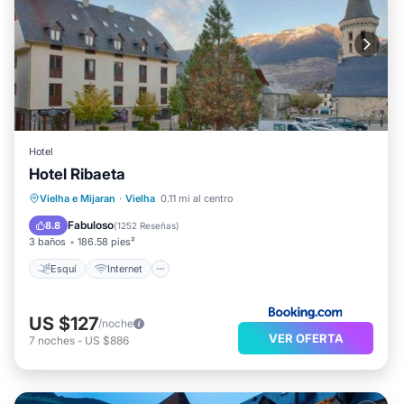
Hotel
Hotel Ribaeta
Esquí
Internet
Vielha e Mijaran
·
Vielha
0.11 mi al centro
Se admiten mascotas
Apto para niños
Fabuloso
8.8
(
1252 Reseñas
)
3 baños
186.58 pies²
Esquí
Internet
US $127
/noche
VER OFERTA
7
noches
-
US $886