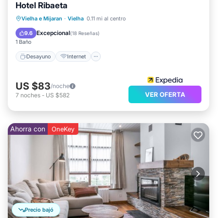
Hotel Ribaeta
describe esto Hotel, por favor déjanos saber.
Desayuno
Internet
Vielha e Mijaran
·
Vielha
0.11 mi al centro
Se admiten mascotas
Apto para niños
Excepcional
9.6
(
18 Reseñas
)
1 Baño
Desayuno
Internet
US $83
/noche
VER OFERTA
7
noches
-
US $582
Ahorra con
OneKey
Precio bajó