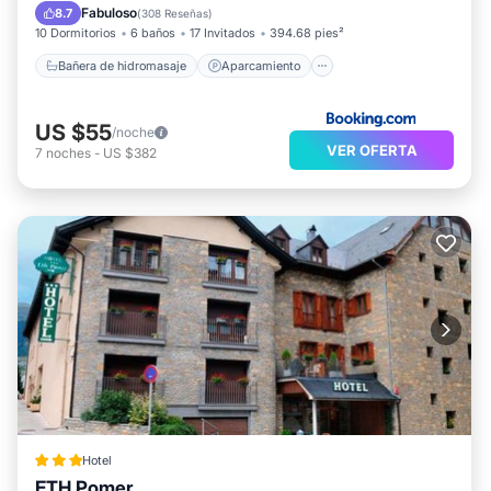
Esquí
Internet
Fabuloso
8.7
(
308 Reseñas
)
10 Dormitorios
6 baños
17 Invitados
394.68 pies²
Bañera de hidromasaje
Aparcamiento
US $55
/noche
VER OFERTA
7
noches
-
US $382
Hotel
ETH Pomer