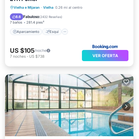
Aparcamiento
Esquí
Vielha e Mijaran
·
Vielha
0.26 mi al centro
Balcón/Terraza
Internet
Fabuloso
8.6
(
2432 Reseñas
)
7 baños
281.4 pies²
Aparcamiento
Esquí
US $105
/noche
VER OFERTA
7
noches
-
US $738