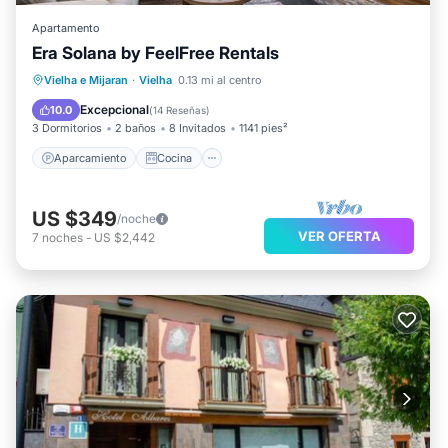
Apartamento
Era Solana by FeelFree Rentals
Aparcamiento
Cocina
Internet
Vielha e Mijaran
·
Vielha
0.13 mi al centro
Apto para niños
Excepcional
10.0
(
14 Reseñas
)
3 Dormitorios
2 baños
8 Invitados
1141 pies²
Aparcamiento
Cocina
US $349
/noche
VER OFERTA
7
noches
-
US $2,442