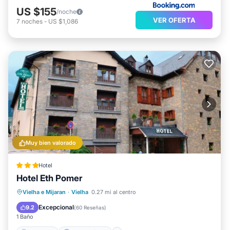
US $155
/noche
VER OFERTA
7
noches
-
US $1,086
Muy bien valorado
Hotel
Hotel Eth Pomer
Desayuno
Aparcamiento
Esquí
Vielha e Mijaran
·
Vielha
0.27 mi al centro
Balcón/Terraza
Excepcional
9.2
(
60 Reseñas
)
1 Baño