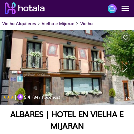
Vielha Alquileres
Vielha e Mijaran
Vielha
|
9.4
(847 Reseñas)
1
/4
ALBARES | HOTEL EN VIELHA E
MIJARAN