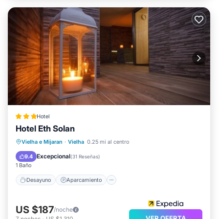
Hotel
Hotel Eth Solan
Desayuno
Aparcamiento
Spa
Vielha e Mijaran
·
Vielha
0.25 mi al centro
Esquí
Excepcional
9.4
(
31 Reseñas
)
1 Baño
Desayuno
Aparcamiento
US $187
/noche
VER OFERTA
7
noches
-
US $1,310