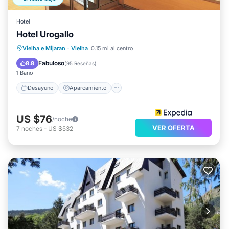
Hotel
Hotel Urogallo
Desayuno
Aparcamiento
Esquí
Vielha e Mijaran
·
Vielha
0.15 mi al centro
Internet
Fabuloso
8.8
(
95 Reseñas
)
1 Baño
Desayuno
Aparcamiento
US $76
/noche
VER OFERTA
7
noches
-
US $532