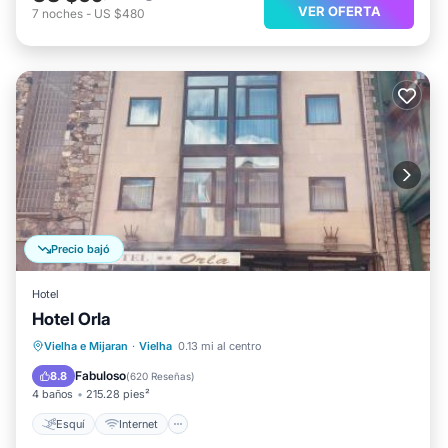
VER OFERTA
7
noches
-
US $480
Precio bajó
Hotel
Hotel Orla
Esquí
Internet
Accesibilidad
Vielha e Mijaran
·
Vielha
0.13 mi al centro
TV
Fabuloso
8.8
(
620 Reseñas
)
4 baños
215.28 pies²
Esquí
Internet