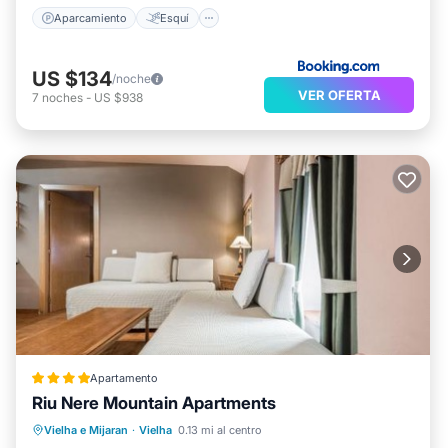
Aparcamiento
Esquí
US $134
/noche
VER OFERTA
7
noches
-
US $938
Apartamento
Riu Nere Mountain Apartments
Bañera de hidromasaje
Aparcamiento
Vielha e Mijaran
·
Vielha
0.13 mi al centro