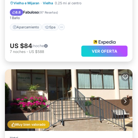
Aparcamiento
Spa
Esquí
Vielha e Mijaran
·
Vielha
0.25 mi al centro
Balcón/Terraza
Fabuloso
8.8
(
97 Reseñas
)
1 Baño
Aparcamiento
Spa
US $84
/noche
VER OFERTA
7
noches
-
US $588
Muy bien valorado