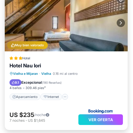
Muy bien valorado
Hotel
Hotel Nau Iori
Aparcamiento
Internet
Vielha e Mijaran
·
Vielha
0.16 mi al centro
Apto para niños
Seguridad/Protección
Excepcional
9.1
(
190 Reseñas
)
4 baños
309.46 pies²
Aparcamiento
Internet
US $235
/noche
VER OFERTA
7
noches
-
US $1,645