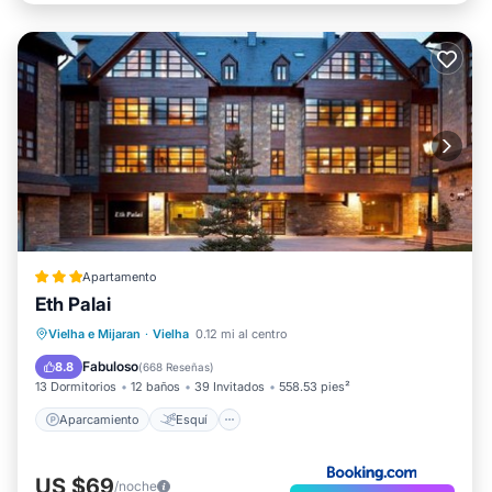
Apartamento
Eth Palai
Aparcamiento
Esquí
Internet
Vielha e Mijaran
·
Vielha
0.12 mi al centro
Apto para niños
Fabuloso
8.8
(
668 Reseñas
)
13 Dormitorios
12 baños
39 Invitados
558.53 pies²
Aparcamiento
Esquí
US $69
/noche