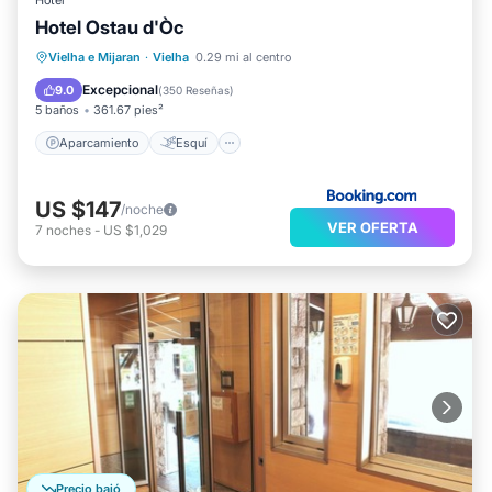
Hotel
Hotel Ostau d'Òc
Aparcamiento
Esquí
Vielha e Mijaran
·
Vielha
0.29 mi al centro
Balcón/Terraza
Internet
Excepcional
9.0
(
350 Reseñas
)
5 baños
361.67 pies²
Aparcamiento
Esquí
US $147
/noche
VER OFERTA
7
noches
-
US $1,029
Precio bajó