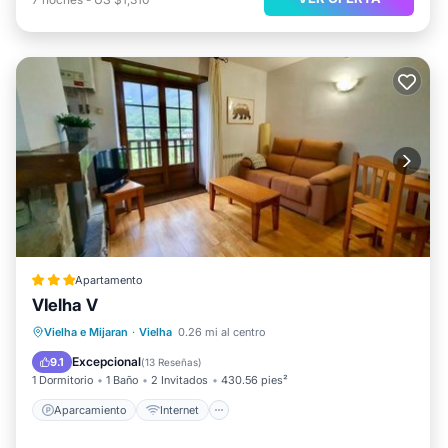
Apartamento
VIelha V
Aparcamiento
Internet
Vielha e Mijaran
·
Vielha
0.26 mi al centro
Apto para niños
Seguridad/Protección
Excepcional
9.1
(
13 Reseñas
)
1 Dormitorio
1 Baño
2 Invitados
430.56 pies²
Aparcamiento
Internet