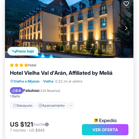
Precio bajó
Hotel
Hotel Vielha Val d'Arán, Affiliated by Meliá
Desayuno
Aparcamiento
Piscina
Vielha e Mijaran
·
Vielha
0.22 mi al centro
Spa
Fabuloso
8.6
(
234 Reseñas
)
1 Baño
Desayuno
Aparcamiento
US $121
/noche
VER OFERTA
7
noches
-
US $845