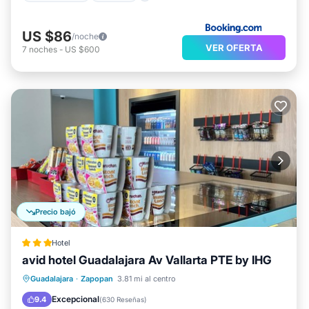
US $86
/noche
VER OFERTA
7
noches
-
US $600
Precio bajó
Hotel
avid hotel Guadalajara Av Vallarta PTE by IHG
Chimenea/Calefacción
Desayuno
Guadalajara
·
Zapopan
3.81 mi al centro
Aparcamiento
Aire acondicionado
Excepcional
9.4
(
630 Reseñas
)