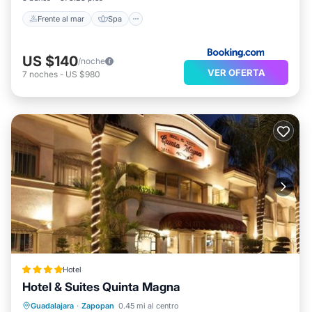
Frente al mar
Spa
US $140
/noche
VER OFERTA
7
noches
-
US $980
Hotel
Hotel & Suites Quinta Magna
Desayuno
Aparcamiento
Guadalajara
·
Zapopan
0.45 mi al centro