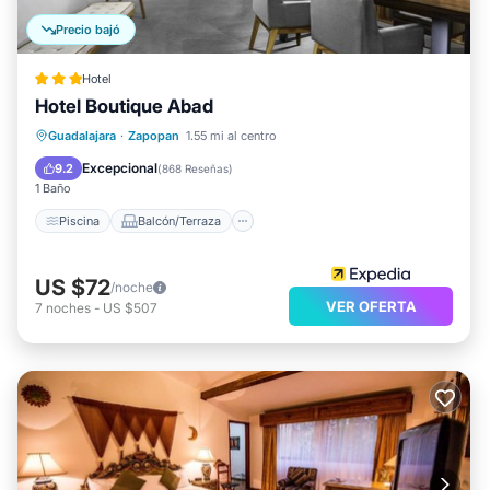
Precio bajó
Hotel
Hotel Boutique Abad
Piscina
Balcón/Terraza
Desayuno
Guadalajara
·
Zapopan
1.55 mi al centro
Cocina
Excepcional
9.2
(
868 Reseñas
)
1 Baño
Piscina
Balcón/Terraza
US $72
/noche
VER OFERTA
7
noches
-
US $507