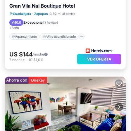
Gran Vila Nai Boutique Hotel
Aparcamiento
Aire acondicionado
Guadalajara
·
Zapopan
3.82 mi al centro
Internet
Apto para niños
Excepcional
10.0
(
1 Revisar
)
1 Baño
Aparcamiento
Aire acondicionado
US $144
/noche
VER OFERTA
7
noches
-
US $1,011
Ahorra con
OneKey