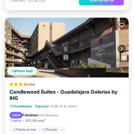
7
noches
-
US $1,224
Precio bajó
Hotel
Candlewood Suites - Guadalajara Galerias by
IHG
Frente al mar
Piscina
Vista al mar
Guadalajara
·
Zapopan
0.08 mi al centro
Balcón/Terraza
Fabuloso
8.9
(
245 Reseñas
)
7 baños
402.88 pies²
Frente al mar
Piscina