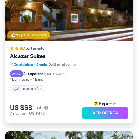
Muy bien valorado
Apartamento
Alcazar Suites
Guadalajara
·
Granja
0.42 mi al centro
Apto para niños
Excepcional
9.2
(
104 Reseñas
)
1 Dormitorio
1 Baño
Apto para niños
US $68
/noche
VER OFERTA
7
noches
-
US $476