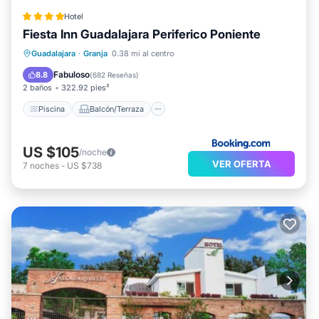
Hotel
Fiesta Inn Guadalajara Periferico Poniente
Piscina
Balcón/Terraza
Guadalajara
·
Granja
0.38 mi al centro
Aparcamiento
Aire acondicionado
Fabuloso
8.8
(
682 Reseñas
)
2 baños
322.92 pies²
Piscina
Balcón/Terraza
US $105
/noche
VER OFERTA
7
noches
-
US $738