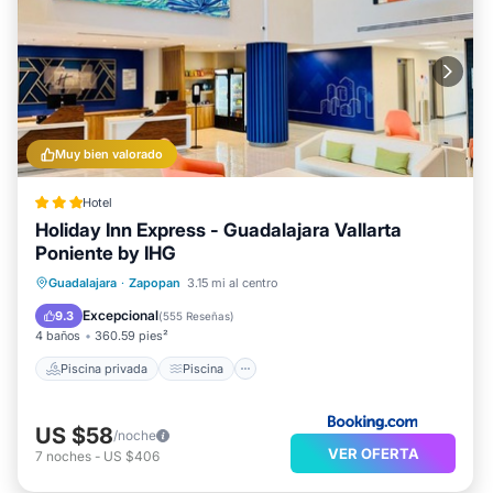
Muy bien valorado
Hotel
Holiday Inn Express - Guadalajara Vallarta
Poniente by IHG
Piscina privada
Piscina
Desayuno
Guadalajara
·
Zapopan
3.15 mi al centro
Se admiten mascotas
Excepcional
9.3
(
555 Reseñas
)
4 baños
360.59 pies²
Piscina privada
Piscina
US $58
/noche
VER OFERTA
7
noches
-
US $406