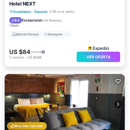
Hotel NEXT
Balcón/Terraza
Desayuno
Cocina
Guadalajara
·
Zapopan
3.78 mi al centro
Aparcamiento
Excepcional
9.4
(
204 Reseñas
)
1 Baño
Balcón/Terraza
Desayuno
US $84
/noche
VER OFERTA
7
noches
-
US $588
Muy bien valorado