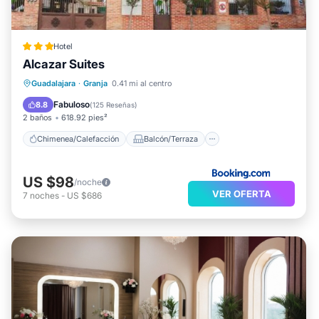
Hotel
Alcazar Suites
Chimenea/Calefacción
Balcón/Terraza
Guadalajara
·
Granja
0.41 mi al centro
Vistas
Aparcamiento
Fabuloso
8.8
(
125 Reseñas
)
2 baños
618.92 pies²
Chimenea/Calefacción
Balcón/Terraza
US $98
/noche
VER OFERTA
7
noches
-
US $686