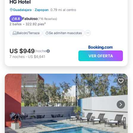
HG Hotel
Balcón/Terraza
Se admiten mascotas
Guadalajara
·
Zapopan
0.79 mi al centro
Aparcamiento
Aire acondicionado
Fabuloso
8.8
(
716 Reseñas
)
2 baños
322.92 pies²
Balcón/Terraza
Se admiten mascotas
US $949
/noche
VER OFERTA
7
noches
-
US $6,641