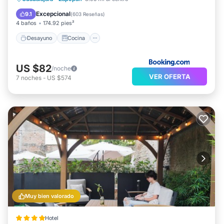
Aire acondicionado
Excepcional
9.1
(
603 Reseñas
)
4 baños
174.92 pies²
Desayuno
Cocina
US $82
/noche
VER OFERTA
7
noches
-
US $574
Muy bien valorado
Hotel