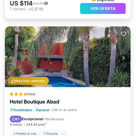
US $114
/noche
VER OFERTA
7
noches
-
US $795
Muy bien valorado
Hotel
Hotel Boutique Abad
Frente al mar
Piscina
Vista al mar
Guadalajara
·
Zapopan
1.56 mi al centro
Balcón/Terraza
Excepcional
9.1
(
1164 Reseñas
)
4 baños
344.45 pies²
Frente al mar
Piscina