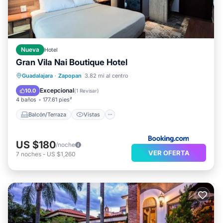
Nueva
Hotel
Gran Vila Nai Boutique Hotel
Balcón/Terraza
Vistas
Guadalajara
·
Zapopan
3.82 mi al centro
Aparcamiento
Aire acondicionado
Excepcional
10.0
(
1 Revisar
)
4 baños
177.61 pies²
Balcón/Terraza
Vistas
US $180
/noche
VER OFERTA
7
noches
-
US $1,260