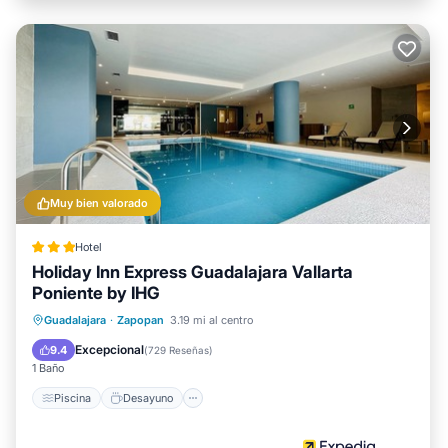
Muy bien valorado
Hotel
Holiday Inn Express Guadalajara Vallarta
Poniente by IHG
Piscina
Desayuno
Cocina
Guadalajara
·
Zapopan
3.19 mi al centro
Aparcamiento
Excepcional
9.4
(
729 Reseñas
)
1 Baño
Piscina
Desayuno