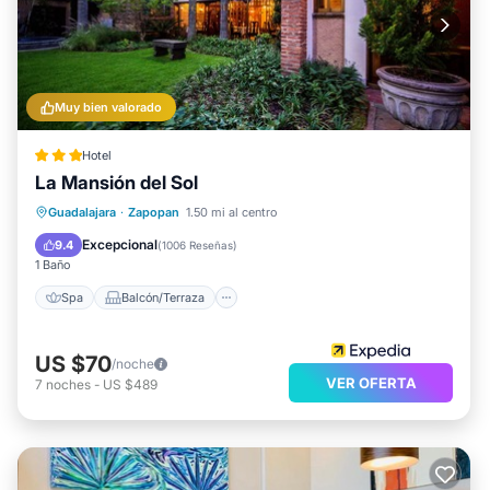
Muy bien valorado
Hotel
La Mansión del Sol
Spa
Balcón/Terraza
Desayuno
Guadalajara
·
Zapopan
1.50 mi al centro
Cocina
Excepcional
9.4
(
1006 Reseñas
)
1 Baño
Spa
Balcón/Terraza
US $70
/noche
VER OFERTA
7
noches
-
US $489