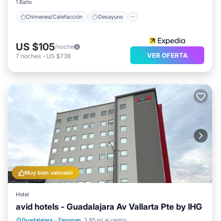
1 Baño
Chimenea/Calefacción
Desayuno
US $105
/noche
VER OFERTA
7
noches
-
US $738
Muy bien valorado
Hotel
avid hotels - Guadalajara Av Vallarta Pte by IHG
Desayuno
Cocina
Aparcamiento
Guadalajara
·
Zapopan
3.95 mi al centro