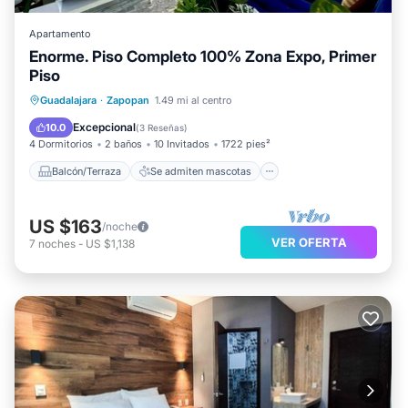
Apartamento
Enorme. Piso Completo 100% Zona Expo, Primer
Piso
Balcón/Terraza
Se admiten mascotas
Guadalajara
·
Zapopan
1.49 mi al centro
Cocina
Aparcamiento
Excepcional
10.0
(
3 Reseñas
)
4 Dormitorios
2 baños
10 Invitados
1722 pies²
Balcón/Terraza
Se admiten mascotas
US $163
/noche
VER OFERTA
7
noches
-
US $1,138