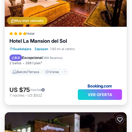
Muy bien valorado
Hotel
Hotel La Mansion del Sol
Balcón/Terraza
Vistas
Guadalajara
·
Zapopan
1.50 mi al centro
Se admiten mascotas
Aparcamiento
Excepcional
9.0
(
988 Reseñas
)
2 baños
269.1 pies²
Balcón/Terraza
Vistas
US $75
/noche
VER OFERTA
7
noches
-
US $522