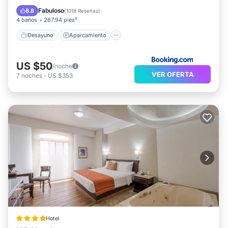
Aire acondicionado
Internet
Fabuloso
8.8
(
1018 Reseñas
)
4 baños
287.94 pies²
Desayuno
Aparcamiento
US $50
/noche
VER OFERTA
7
noches
-
US $353
Hotel