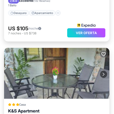
Excelente
8.0
(
132 Reseñas
)
1 Baño
Desayuno
Aparcamiento
US $105
/noche
VER OFERTA
7
noches
-
US $738
Casa
K&S Apartment