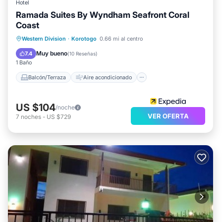
Hotel
Ramada Suites By Wyndham Seafront Coral
Coast
Balcón/Terraza
Aire acondicionado
Western Division
·
Korotogo
0.66 mi al centro
Apto para niños
Lavandería
Muy bueno
7.4
(
10 Reseñas
)
1 Baño
Balcón/Terraza
Aire acondicionado
US $104
/noche
VER OFERTA
7
noches
-
US $729