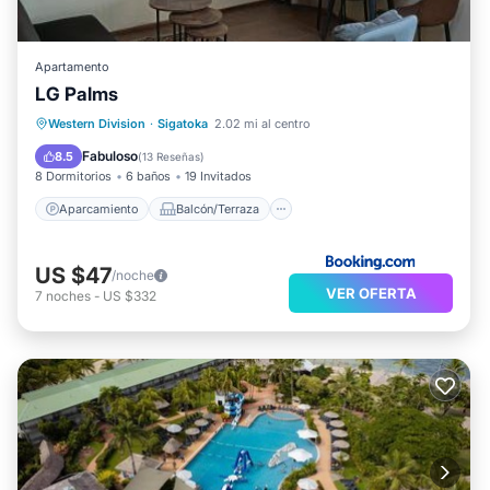
Apartamento
LG Palms
Aparcamiento
Balcón/Terraza
Western Division
·
Sigatoka
2.02 mi al centro
Aire acondicionado
Apto para niños
Fabuloso
8.5
(
13 Reseñas
)
8 Dormitorios
6 baños
19 Invitados
Aparcamiento
Balcón/Terraza
US $47
/noche
VER OFERTA
7
noches
-
US $332