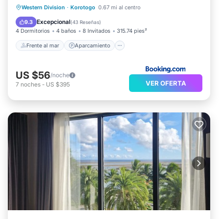
Frente al mar
Aparcamiento
Western Division
·
Korotogo
0.67 mi al centro
Vista al mar
Vistas
Excepcional
9.3
(
43 Reseñas
)
4 Dormitorios
4 baños
8 Invitados
315.74 pies²
Frente al mar
Aparcamiento
US $56
/noche
VER OFERTA
7
noches
-
US $395