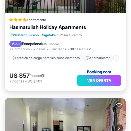
Apartamento
Hasmatullah Holiday Apartments
Estación de carga para vehículos eléctricos
Aparcamiento
Balcón/Terraza
Western Division
·
Sigatoka
1.79 mi al centro
Vistas
Excepcional
9.3
(
35 Reseñas
)
2 Dormitorios
2 baños
6 Invitados
3078.48 pies²
Estación de carga para vehículos eléctricos
Aparcamiento
US $57
/noche
VER OFERTA
7
noches
-
US $401