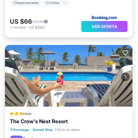
Aparcamiento
Vistas
US $66
/noche
VER OFERTA
7
noches
-
US $463
Hotel
The Crow's Nest Resort
Desayuno
Aparcamiento
Piscina
Korotogo
·
Sunset Strip
0.13 mi al centro
Spa