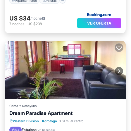
Aparcamiento
Vistas
US $34
/noche
VER OFERTA
7
noches
-
US $238
Cama Y Desayuno
Dream Paradise Apartment
Aparcamiento
Vistas
Western Division
·
Korotogo
0.61 mi al centro
Aire acondicionado
Internet
Fabuloso
8.7
(
25 Reseñas
)