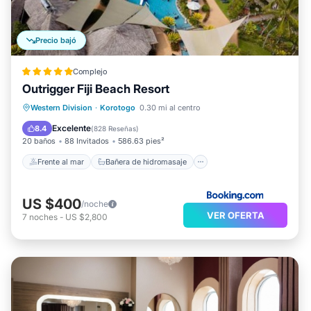
Precio bajó
Complejo
Outrigger Fiji Beach Resort
Frente al mar
Bañera de hidromasaje
Western Division
·
Korotogo
0.30 mi al centro
Desayuno
Aparcamiento
Excelente
8.4
(
828 Reseñas
)
20 baños
88 Invitados
586.63 pies²
Frente al mar
Bañera de hidromasaje
US $400
/noche
VER OFERTA
7
noches
-
US $2,800