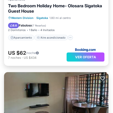
Two Bedroom Holiday Home- Olosara Sigatoka
Guest House
Aparcamiento
Aire acondicionado
Western Division
·
Sigatoka
1.80 mi al centro
Internet
Se admiten mascotas
Fabuloso
8.6
(
7 Reseñas
)
2 Dormitorios
1 Baño
4 Invitados
Aparcamiento
Aire acondicionado
US $62
/noche
VER OFERTA
7
noches
-
US $434