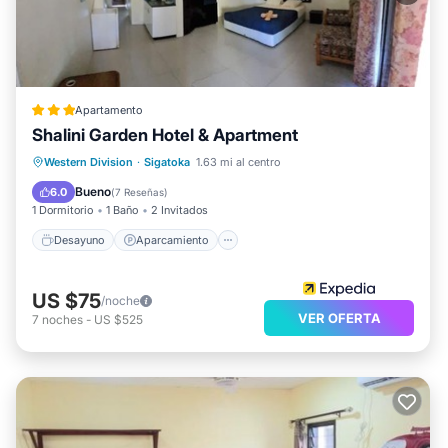
Apartamento
Shalini Garden Hotel & Apartment
Desayuno
Aparcamiento
Western Division
·
Sigatoka
1.63 mi al centro
Balcón/Terraza
Aire acondicionado
Bueno
6.0
(
7 Reseñas
)
1 Dormitorio
1 Baño
2 Invitados
Desayuno
Aparcamiento
US $75
/noche
VER OFERTA
7
noches
-
US $525