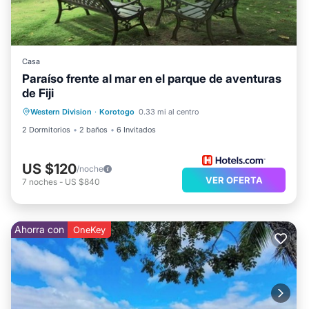
Casa
Paraíso frente al mar en el parque de aventuras
de Fiji
Western Division
·
Korotogo
0.33 mi al centro
2 Dormitorios
2 baños
6 Invitados
US $120
/noche
VER OFERTA
7
noches
-
US $840
Ahorra con
OneKey