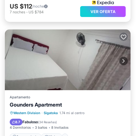
US $112
/noche
VER OFERTA
7
noches
-
US $784
Apartamento
Gounders Apartmemt
Aparcamiento
Vistas
Western Division
·
Sigatoka
1.74 mi al centro
Aire acondicionado
Internet
Fabuloso
8.7
(
34 Reseñas
)
4 Dormitorios
3 baños
8 Invitados