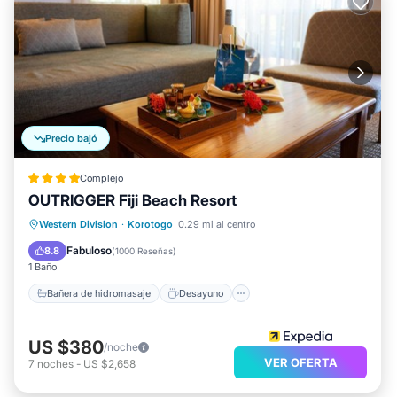
Precio bajó
Complejo
OUTRIGGER Fiji Beach Resort
Bañera de hidromasaje
Desayuno
Western Division
·
Korotogo
0.29 mi al centro
Aparcamiento
Piscina
Fabuloso
8.8
(
1000 Reseñas
)
1 Baño
Bañera de hidromasaje
Desayuno
US $380
/noche
VER OFERTA
7
noches
-
US $2,658