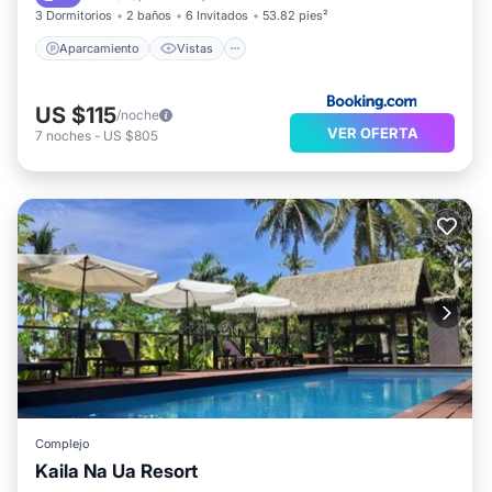
3 Dormitorios
2 baños
6 Invitados
53.82 pies²
Aparcamiento
Vistas
US $115
/noche
VER OFERTA
7
noches
-
US $805
Complejo
Kaila Na Ua Resort