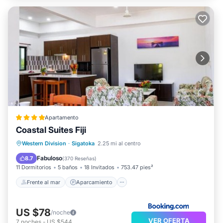
Apartamento
Coastal Suites Fiji
Frente al mar
Aparcamiento
Western Division
·
Sigatoka
2.25 mi al centro
Vista al mar
Balcón/Terraza
Fabuloso
8.7
(
370 Reseñas
)
11 Dormitorios
5 baños
18 Invitados
753.47 pies²
Frente al mar
Aparcamiento
US $78
/noche
VER OFERTA
7
noches
-
US $544