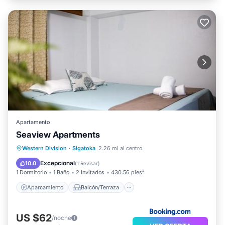
Apartamento
Seaview Apartments
Aparcamiento
Balcón/Terraza
Western Division
·
Sigatoka
2.26 mi al centro
Vistas
Aire acondicionado
Excepcional
10.0
(
1 Revisar
)
1 Dormitorio
1 Baño
2 Invitados
430.56 pies²
Aparcamiento
Balcón/Terraza
US $62
/noche