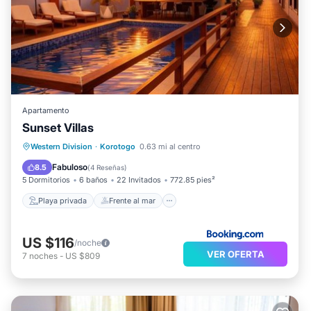
Apartamento
Sunset Villas
Playa privada
Frente al mar
Western Division
·
Korotogo
0.63 mi al centro
Desayuno
Aparcamiento
Fabuloso
8.5
(
4 Reseñas
)
5 Dormitorios
6 baños
22 Invitados
772.85 pies²
Playa privada
Frente al mar
US $116
/noche
VER OFERTA
7
noches
-
US $809