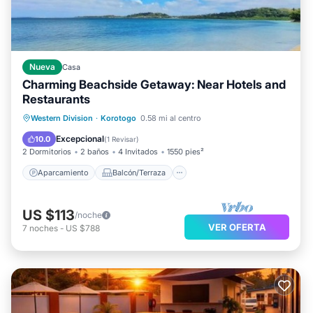
Nueva
Casa
Charming Beachside Getaway: Near Hotels and
Restaurants
Aparcamiento
Balcón/Terraza
Western Division
·
Korotogo
0.58 mi al centro
Cocina
Aire acondicionado
Excepcional
10.0
(
1 Revisar
)
2 Dormitorios
2 baños
4 Invitados
1550 pies²
Aparcamiento
Balcón/Terraza
US $113
/noche
VER OFERTA
7
noches
-
US $788