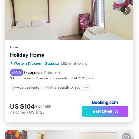
Casa
Holiday Home
Aparcamiento
Aire acondicionado
Western Division
·
Sigatoka
1.82 mi al centro
Apto para niños
Excepcional
9.0
(
1 Revisar
)
3 Dormitorios
2 baños
7 Invitados
1453.13 pies²
Aparcamiento
Aire acondicionado
US $104
/noche
VER OFERTA
7
noches
-
US $728