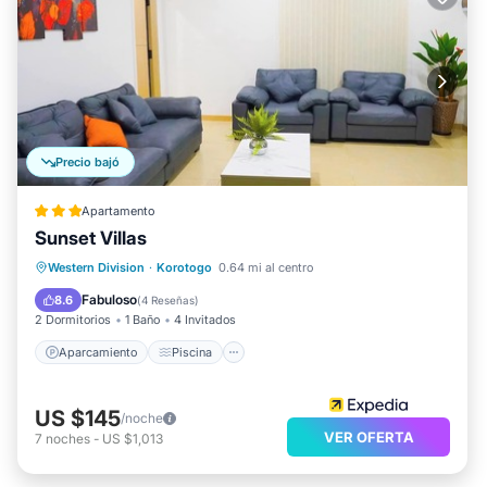
Precio bajó
Apartamento
Sunset Villas
Aparcamiento
Piscina
Western Division
·
Korotogo
0.64 mi al centro
Balcón/Terraza
Cocina
Fabuloso
8.6
(
4 Reseñas
)
2 Dormitorios
1 Baño
4 Invitados
Aparcamiento
Piscina
US $145
/noche
VER OFERTA
7
noches
-
US $1,013