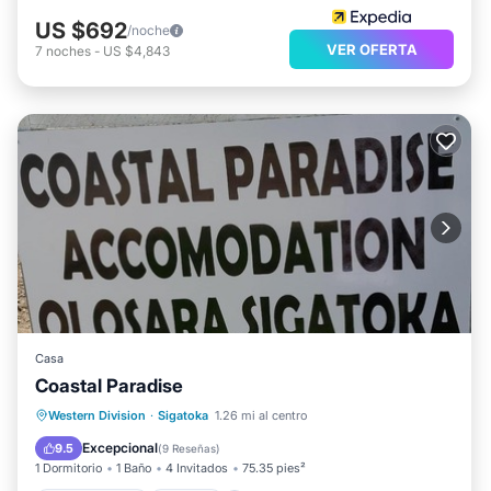
US $692
/noche
VER OFERTA
7
noches
-
US $4,843
Casa
Coastal Paradise
Aparcamiento
Vistas
Western Division
·
Sigatoka
1.26 mi al centro
Aire acondicionado
Internet
Excepcional
9.5
(
9 Reseñas
)
1 Dormitorio
1 Baño
4 Invitados
75.35 pies²