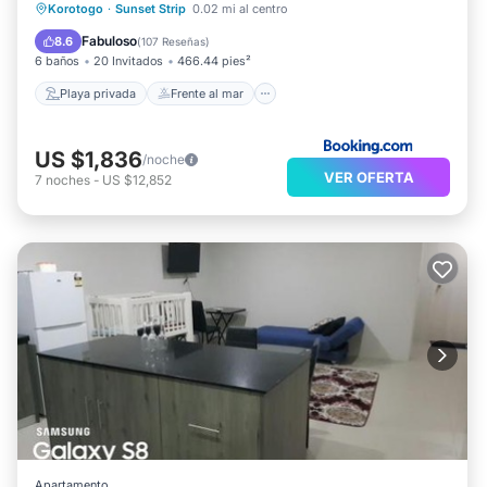
Playa privada
Frente al mar
Korotogo
·
Sunset Strip
0.02 mi al centro
Aparcamiento
Piscina
Fabuloso
8.6
(
107 Reseñas
)
6 baños
20 Invitados
466.44 pies²
Playa privada
Frente al mar
US $1,836
/noche
VER OFERTA
7
noches
-
US $12,852
Apartamento