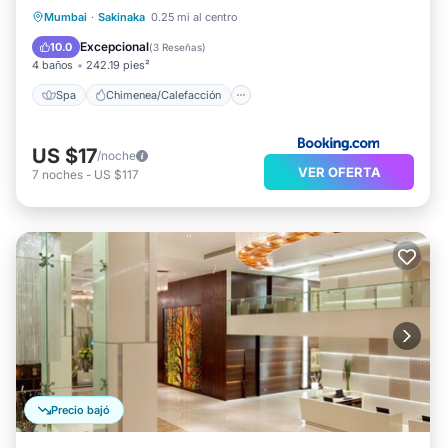
Spa
Chimenea/Calefacción
Mumbai
·
Sakinaka
0.25 mi al centro
Balcón/Terraza
Desayuno
Excepcional
10.0
(
3 Reseñas
)
4 baños
242.19 pies²
Spa
Chimenea/Calefacción
US $17
/noche
VER OFERTA
7
noches
-
US $117
Precio bajó