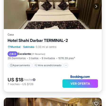
Casa
Hotel Shahi Darbar TERMINAL-2
Aparcamiento
Aire acondicionado
Mumbai
·
Sakinaka
0.33 mi al centro
Internet
Apto para niños
Excelente
8.3
(
31 Reseñas
)
28 Dormitorios
3 baños
9 Invitados
1076.39 pies²
Aparcamiento
Aire acondicionado
US $18
/noche
VER OFERTA
7
noches
-
US $126