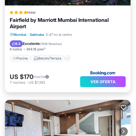
Hotel
Fairfield by Marriott Mumbai International
Airport
Piscina
Balcón/Terraza
Vistas
Mumbai
·
Sakinaka
0.47 mi al centro
Desayuno
Excelente
8.3
(
1946 Reseñas
)
6 baños
364.18 pies²
Piscina
Balcón/Terraza
US $170
/noche
VER OFERTA
7
noches
-
US $1,193