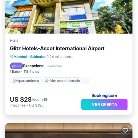
Hotel
Glitz Hotels-Ascot International Airport
Aparcamiento
Aire acondicionado
Mumbai
·
Sakinaka
0.24 mi al centro
Internet
Apto para niños
Excepcional
9.3
(
3 Reseñas
)
1 Baño
118.4 pies²
Aparcamiento
Aire acondicionado
US $28
/noche
VER OFERTA
7
noches
-
US $195