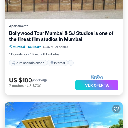
Apartamento
Bollywood Tour Mumbai & SJ Studios is one of
the finest film studios in Mumbai
Aire acondicionado
Internet
Mumbai
·
Sakinaka
0.46 mi al centro
Lavandería
Instalaciones de bienestar
1 Dormitorio
1 Baño
6 Invitados
Aire acondicionado
Internet
US $100
/noche
VER OFERTA
7
noches
-
US $700