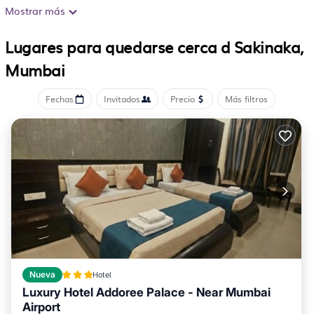
televisión de pantalla plana con canales por cable.
Mostrar más
Los baños están equipados con ducha. Este hotel en
Lugares para quedarse cerca d Sakinaka,
Mumbai ofrece acceso a Internet wifi gratis. Se ofrece
Mumbai
servicio de limpieza todos los días.
Fechas
Invitados
Precio
Más filtros
Nueva
Hotel
Luxury Hotel Addoree Palace - Near Mumbai
Airport