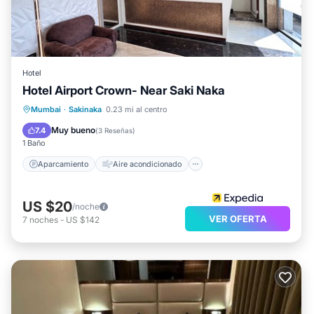
Hotel
Hotel Airport Crown- Near Saki Naka
Aparcamiento
Aire acondicionado
Mumbai
·
Sakinaka
0.23 mi al centro
Internet
Apto para niños
Muy bueno
7.4
(
3 Reseñas
)
1 Baño
Aparcamiento
Aire acondicionado
US $20
/noche
VER OFERTA
7
noches
-
US $142