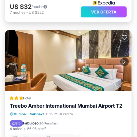
US $32
/noche
VER OFERTA
7
noches
-
US $222
Hotel
Treebo Amber International Mumbai Airport T2
Balcón/Terraza
Aparcamiento
Mumbai
·
Sakinaka
0.29 mi al centro
Aire acondicionado
Internet
Fabuloso
8.5
(
90 Reseñas
)
4 baños
156.08 pies²