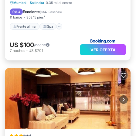
Frente al mar
Spa
Mumbai
·
Sakinaka
0.35 mi al centro
Chimenea/Calefacción
Piscina
Excelente
8.4
(
1347 Reseñas
)
11 baños
358.15 pies²
Frente al mar
Spa
US $100
/noche
VER OFERTA
7
noches
-
US $701
Hotel