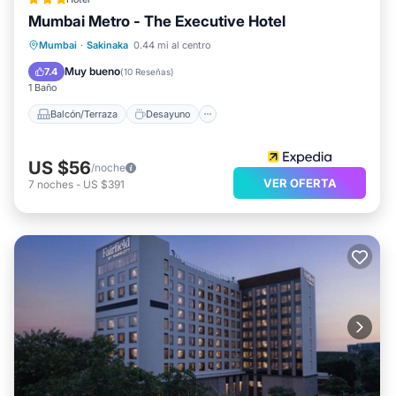
Mumbai Metro - The Executive Hotel
Balcón/Terraza
Desayuno
Cocina
Mumbai
·
Sakinaka
0.44 mi al centro
Aparcamiento
Muy bueno
7.4
(
10 Reseñas
)
1 Baño
Balcón/Terraza
Desayuno
US $56
/noche
VER OFERTA
7
noches
-
US $391