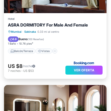
Hotel
ASRA DORMITORY For Male And Female
Balcón/Terraza
Vistas
Cocina
Mumbai
·
Sakinaka
0.33 mi al centro
Aparcamiento
Bueno
6.9
(
100 Reseñas
)
1 Baño
10.76 pies²
Balcón/Terraza
Vistas
US $8
/noche
VER OFERTA
7
noches
-
US $53