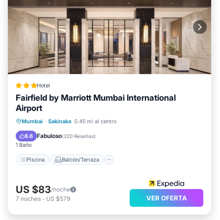
Hotel
Fairfield by Marriott Mumbai International
Airport
Piscina
Balcón/Terraza
Desayuno
Mumbai
·
Sakinaka
0.45 mi al centro
Cocina
Fabuloso
8.6
(
220 Reseñas
)
1 Baño
Piscina
Balcón/Terraza
US $83
/noche
VER OFERTA
7
noches
-
US $579