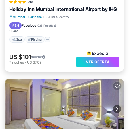
Hotel
Holiday Inn Mumbai International Airport by IHG
Spa
Piscina
Balcón/Terraza
Mumbai
·
Sakinaka
0.34 mi al centro
Cocina
Fabuloso
8.6
(
935 Reseñas
)
1 Baño
Spa
Piscina
US $101
/noche
VER OFERTA
7
noches
-
US $709