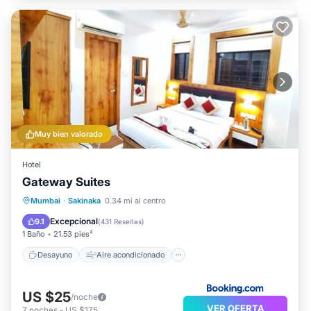
Muy bien valorado
Hotel
Gateway Suites
Desayuno
Aire acondicionado
Mumbai
·
Sakinaka
0.34 mi al centro
Internet
Apto para niños
Excepcional
9.1
(
431 Reseñas
)
1 Baño
21.53 pies²
Desayuno
Aire acondicionado
US $25
/noche
VER OFERTA
7
noches
-
US $175