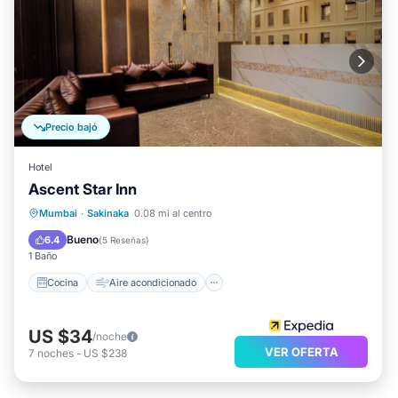
Precio bajó
Hotel
Ascent Star Inn
Cocina
Aire acondicionado
Internet
Mumbai
·
Sakinaka
0.08 mi al centro
Apto para niños
Bueno
6.4
(
5 Reseñas
)
1 Baño
Cocina
Aire acondicionado
US $34
/noche
VER OFERTA
7
noches
-
US $238