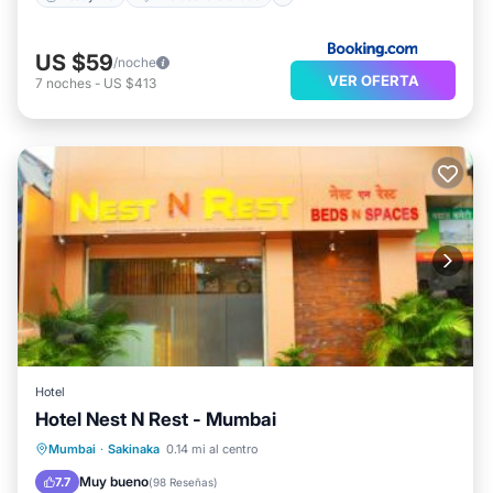
US $59
/noche
VER OFERTA
7
noches
-
US $413
Hotel
Hotel Nest N Rest - Mumbai
Desayuno
Aparcamiento
Mumbai
·
Sakinaka
0.14 mi al centro
Aire acondicionado
Internet
Muy bueno
7.7
(
98 Reseñas
)