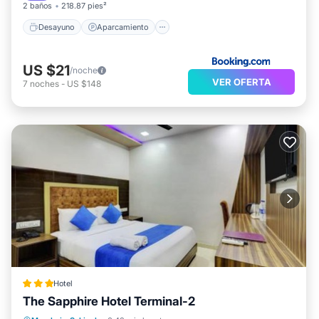
2 baños
218.87 pies²
Desayuno
Aparcamiento
US $21
/noche
VER OFERTA
7
noches
-
US $148
Hotel
The Sapphire Hotel Terminal-2