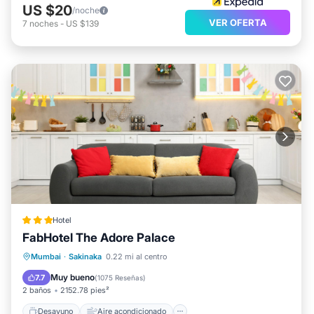
US $20
/noche
VER OFERTA
7
noches
-
US $139
Hotel
FabHotel The Adore Palace
Desayuno
Aire acondicionado
Mumbai
·
Sakinaka
0.22 mi al centro
Internet
Apto para niños
Muy bueno
7.7
(
1075 Reseñas
)
2 baños
2152.78 pies²
Desayuno
Aire acondicionado