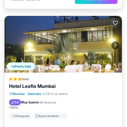
Precio bajó
Hotel
Hotel Leafio Mumbai
Desayuno
Aparcamiento
Mumbai
·
Sakinaka
0.29 mi al centro
Aire acondicionado
Internet
Muy bueno
7.4
(
98 Reseñas
)
1 Baño
Desayuno
Aparcamiento