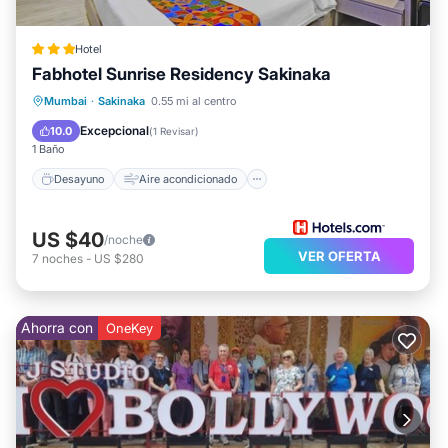
Hotel
Fabhotel Sunrise Residency Sakinaka
Desayuno
Aire acondicionado
Mumbai
·
Sakinaka
0.55 mi al centro
Internet
Apto para niños
Excepcional
10.0
(
1 Revisar
)
1 Baño
Desayuno
Aire acondicionado
US $40
/noche
VER OFERTA
7
noches
-
US $280
Ahorra con
OneKey