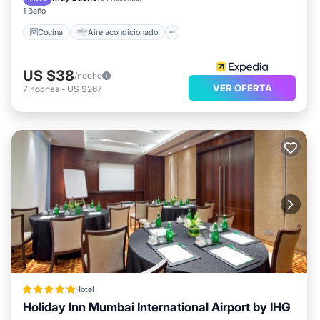
1 Baño
Cocina
Aire acondicionado
US $38
/noche
VER OFERTA
7
noches
-
US $267
Hotel
Holiday Inn Mumbai International Airport by IHG