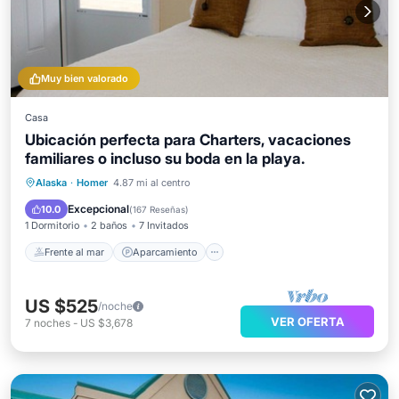
Muy bien valorado
Casa
Ubicación perfecta para Charters, vacaciones
familiares o incluso su boda en la playa.
Frente al mar
Aparcamiento
Alaska
·
Homer
4.87 mi al centro
Vista al mar
Balcón/Terraza
Excepcional
10.0
(
167 Reseñas
)
1 Dormitorio
2 baños
7 Invitados
Frente al mar
Aparcamiento
US $525
/noche
VER OFERTA
7
noches
-
US $3,678