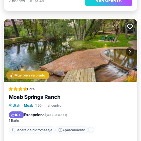
VER OFERTA
7
noches
-
US $949
Muy bien valorado
Hotel
Moab Springs Ranch
Bañera de hidromasaje
Aparcamiento
Utah
·
Moab
1.50 mi al centro
Piscina
Balcón/Terraza
Excepcional
10.0
(
493 Reseñas
)
1 Baño
Bañera de hidromasaje
Aparcamiento