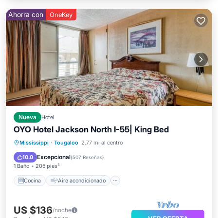
Ahorra con
OneKey
Nueva
Hotel
OYO Hotel Jackson North I-55| King Bed
Cocina
Aire acondicionado
Mississippi
·
Tougaloo
2.77 mi al centro
Apto para niños
TV
Excepcional
10.0
(
507 Reseñas
)
1 Baño
205 pies²
Cocina
Aire acondicionado
US $136
/noche