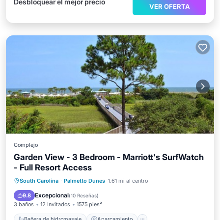
Desbloquear el mejor precio
VER OFERTA
Complejo
Garden View - 3 Bedroom - Marriott's SurfWatch
- Full Resort Access
Bañera de hidromasaje
Aparcamiento
South Carolina
·
Palmetto Dunes
1.61 mi al centro
Piscina
Balcón/Terraza
Excepcional
9.8
(
10 Reseñas
)
3 baños
12 Invitados
1575 pies²
Bañera de hidromasaje
Aparcamiento