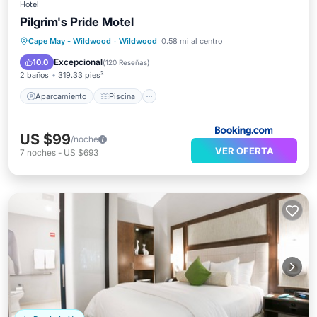
Hotel
Pilgrim's Pride Motel
Aparcamiento
Piscina
Vista al mar
Cape May - Wildwood
·
Wildwood
0.58 mi al centro
Balcón/Terraza
Excepcional
10.0
(
120 Reseñas
)
2 baños
319.33 pies²
Aparcamiento
Piscina
US $99
/noche
VER OFERTA
7
noches
-
US $693