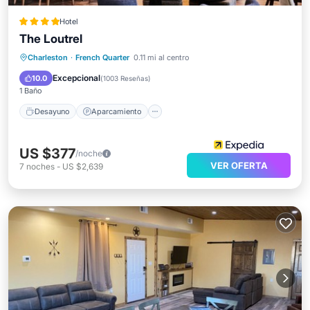
Hotel
The Loutrel
Desayuno
Aparcamiento
Cocina
Charleston
·
French Quarter
0.11 mi al centro
Aire acondicionado
Excepcional
10.0
(
1003 Reseñas
)
1 Baño
Desayuno
Aparcamiento
US $377
/noche
VER OFERTA
7
noches
-
US $2,639