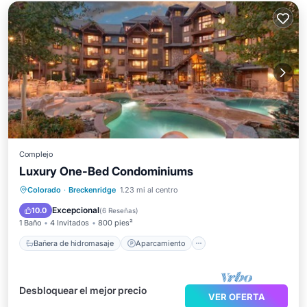
Complejo
Luxury One-Bed Condominiums
Bañera de hidromasaje
Aparcamiento
Colorado
·
Breckenridge
1.23 mi al centro
Piscina
Esquí
Excepcional
10.0
(
6 Reseñas
)
1 Baño
4 Invitados
800 pies²
Bañera de hidromasaje
Aparcamiento
Desbloquear el mejor precio
VER OFERTA