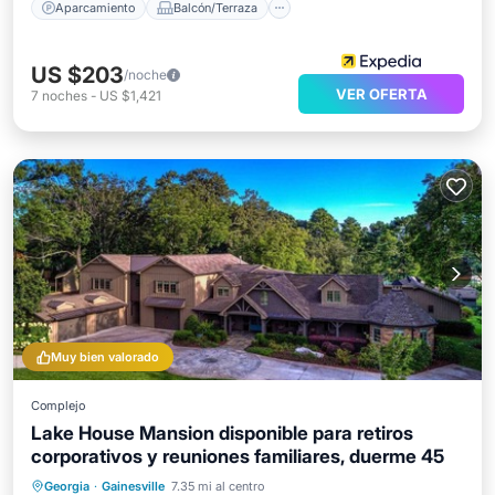
Aparcamiento
Balcón/Terraza
US $203
/noche
VER OFERTA
7
noches
-
US $1,421
Muy bien valorado
Complejo
Lake House Mansion disponible para retiros
corporativos y reuniones familiares, duerme 45
Piscina privada
Bañera de hidromasaje
Georgia
·
Gainesville
7.35 mi al centro