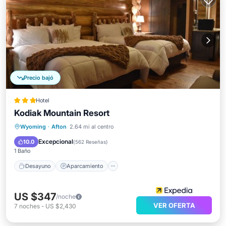
Precio bajó
Hotel
Kodiak Mountain Resort
Desayuno
Aparcamiento
Spa
Wyoming
·
Afton
2.64 mi al centro
Balcón/Terraza
Excepcional
10.0
(
562 Reseñas
)
1 Baño
Desayuno
Aparcamiento
US $347
/noche
VER OFERTA
7
noches
-
US $2,430