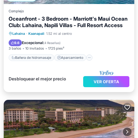
Complejo
Oceanfront - 3 Bedroom - Marriott's Maui Ocean
Club: Lahaina, Napili Villas - Full Resort Access
Bañera de hidromasaje
Aparcamiento
Lahaina
·
Kaanapali
1.52 mi al centro
Piscina
Balcón/Terraza
Excepcional
9.6
(
4 Reseñas
)
3 baños
10 Invitados
1725 pies²
Bañera de hidromasaje
Aparcamiento
Desbloquear el mejor precio
VER OFERTA