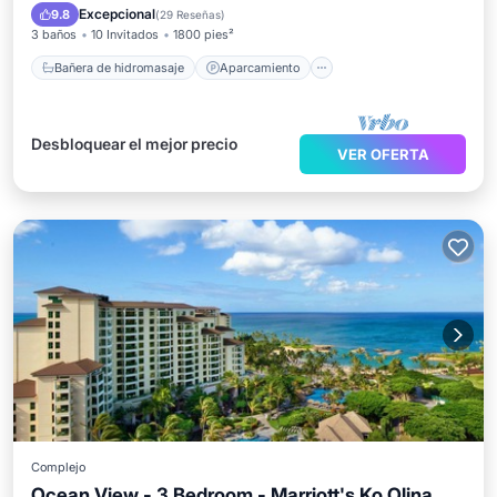
Piscina
Balcón/Terraza
Excepcional
9.8
(
29 Reseñas
)
3 baños
10 Invitados
1800 pies²
Bañera de hidromasaje
Aparcamiento
Desbloquear el mejor precio
VER OFERTA
Complejo
Ocean View - 3 Bedroom - Marriott's Ko Olina