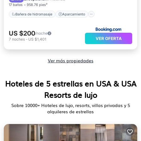
17 baños
958.76 pies²
Bañera de hidromasaje
Aparcamiento
US $200
/noche
VER OFERTA
7
noches
-
US $1,401
Ver más propiedades
Hoteles de 5 estrellas en USA & USA
Resorts de lujo
Sobre
10000
+ Hoteles de lujo, resorts, villas privadas y 5
alquileres de estrellas