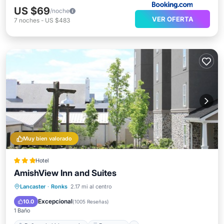
US $69
/noche
VER OFERTA
7
noches
-
US $483
Muy bien valorado
Hotel
AmishView Inn and Suites
Bañera de hidromasaje
Desayuno
Lancaster
·
Ronks
2.17 mi al centro
Aparcamiento
Piscina
Excepcional
10.0
(
1005 Reseñas
)
1 Baño