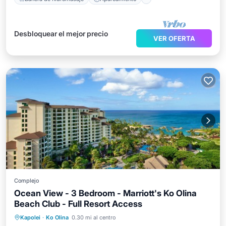
Desbloquear el mejor precio
VER OFERTA
Complejo
Ocean View - 3 Bedroom - Marriott's Ko Olina
Beach Club - Full Resort Access
Bañera de hidromasaje
Aparcamiento
Kapolei
·
Ko Olina
0.30 mi al centro