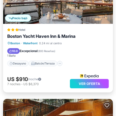
Precio bajó
Hotel
Boston Yacht Haven Inn & Marina
Desayuno
Balcón/Terraza
Cocina
Boston
·
Waterfront
0.24 mi al centro
Aire acondicionado
Excepcional
10.0
(
800 Reseñas
)
1 Baño
Desayuno
Balcón/Terraza
US $910
/noche
VER OFERTA
7
noches
-
US $6,370