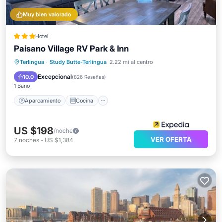
Muy bien valorado
Hotel
Paisano Village RV Park & Inn
Aparcamiento
Cocina
Terlingua
·
Study Butte-Terlingua
2.22 mi al centro
Aire acondicionado
Internet
Excepcional
10.0
(
826 Reseñas
)
1 Baño
Aparcamiento
Cocina
US $198
/noche
VER OFERTA
7
noches
-
US $1,384