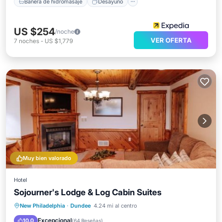
Bañera de hidromasaje
Desayuno
US $254
/noche
VER OFERTA
7
noches
-
US $1,779
Muy bien valorado
Hotel
Sojourner's Lodge & Log Cabin Suites
Bañera de hidromasaje
Aparcamiento
New Philadelphia
·
Dundee
4.24 mi al centro
Balcón/Terraza
Vistas
Excepcional
10.0
(
64 Reseñas
)