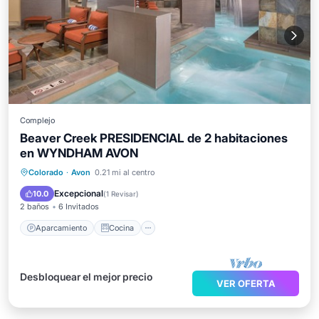
Complejo
Beaver Creek PRESIDENCIAL de 2 habitaciones
en WYNDHAM AVON
Aparcamiento
Cocina
Internet
Colorado
·
Avon
0.21 mi al centro
Lavandería
Excepcional
10.0
(
1 Revisar
)
2 baños
6 Invitados
Aparcamiento
Cocina
Desbloquear el mejor precio
VER OFERTA