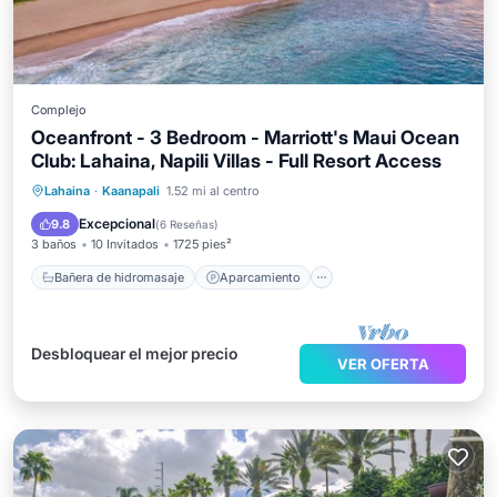
Complejo
Oceanfront - 3 Bedroom - Marriott's Maui Ocean
Club: Lahaina, Napili Villas - Full Resort Access
Bañera de hidromasaje
Aparcamiento
Lahaina
·
Kaanapali
1.52 mi al centro
Piscina
Balcón/Terraza
Excepcional
9.8
(
6 Reseñas
)
3 baños
10 Invitados
1725 pies²
Bañera de hidromasaje
Aparcamiento
Desbloquear el mejor precio
VER OFERTA