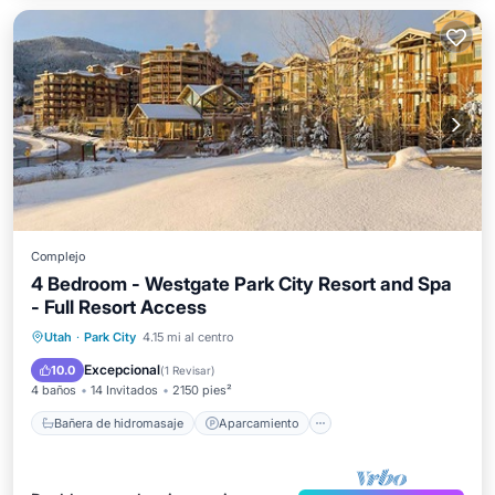
Complejo
4 Bedroom - Westgate Park City Resort and Spa
- Full Resort Access
Bañera de hidromasaje
Aparcamiento
Utah
·
Park City
4.15 mi al centro
Piscina
Esquí
Excepcional
10.0
(
1 Revisar
)
4 baños
14 Invitados
2150 pies²
Bañera de hidromasaje
Aparcamiento