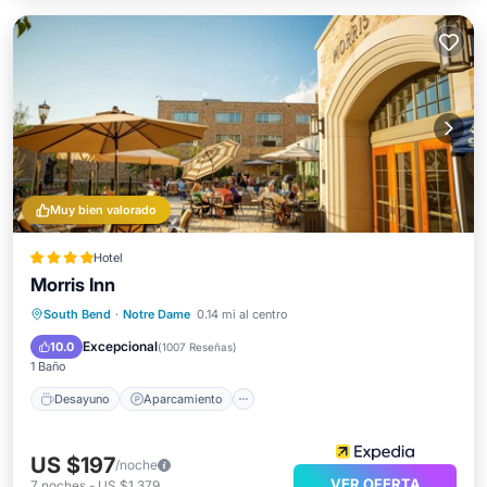
Muy bien valorado
Hotel
Morris Inn
Desayuno
Aparcamiento
South Bend
·
Notre Dame
0.14 mi al centro
Balcón/Terraza
Cocina
Excepcional
10.0
(
1007 Reseñas
)
1 Baño
Desayuno
Aparcamiento
US $197
/noche
VER OFERTA
7
noches
-
US $1,379