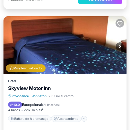
Muy bien valorado
Hotel
Skyview Motor Inn
Bañera de hidromasaje
Aparcamiento
Providence
·
Johnston
2.37 mi al centro
Aire acondicionado
Internet
Excepcional
10.0
(
71 Reseñas
)
4 baños
226.04 pies²
Bañera de hidromasaje
Aparcamiento