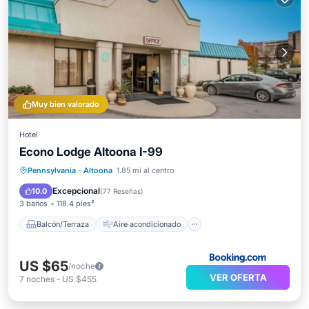
Muy bien valorado
Hotel
Econo Lodge Altoona I-99
Balcón/Terraza
Aire acondicionado
Pennsylvania
·
Altoona
1.85 mi al centro
Internet
Apto para niños
Excepcional
10.0
(
77 Reseñas
)
3 baños
118.4 pies²
Balcón/Terraza
Aire acondicionado
US $65
/noche
VER OFERTA
7
noches
-
US $455