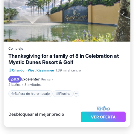
Complejo
Thanksgiving for a family of 8 in Celebration at
Mystic Dunes Resort & Golf
Bañera de hidromasaje
Piscina
Orlando
·
West Kissimmee
1.39 mi al centro
Aire acondicionado
Internet
Excelente
8.0
(
1 Revisar
)
2 baños
8 Invitados
Bañera de hidromasaje
Piscina
Desbloquear el mejor precio
VER OFERTA