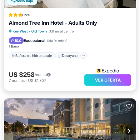
Precio bajó
Hotel
Almond Tree Inn Hotel - Adults Only
Bañera de hidromasaje
Desayuno
Key West
·
Old Town
0.11 mi al centro
Aparcamiento
Piscina
Excepcional
10.0
(
1010 Reseñas
)
1 Baño
Bañera de hidromasaje
Desayuno
US $258
/noche
VER OFERTA
7
noches
-
US $1,807