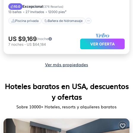
Piscina
Balcón/Terraza
Excepcional
10.0
(
376 Reseñas
)
13 baños
27 Invitados
12000 pies²
Piscina privada
Bañera de hidromasaje
US $9,169
/noche
VER OFERTA
7
noches
-
US $64,184
Ver más propiedades
Hoteles baratos en USA, descuentos
y ofertas
Sobre
10000
+ Hoteles, resorts y alquileres baratos