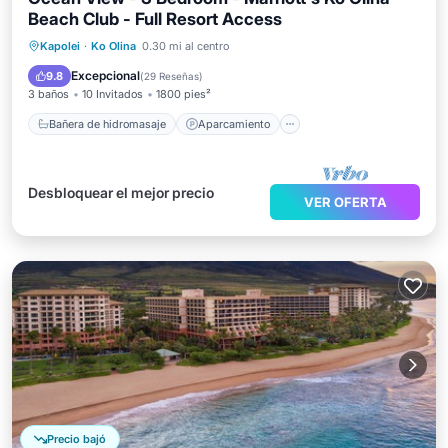
Beach Club - Full Resort Access
Bañera de hidromasaje
Aparcamiento
Kapolei
·
Ko Olina
0.30 mi al centro
Piscina
Spa
Excepcional
9.8
(
29 Reseñas
)
3 baños
10 Invitados
1800 pies²
Bañera de hidromasaje
Aparcamiento
Desbloquear el mejor precio
VER OFERTA
Precio bajó