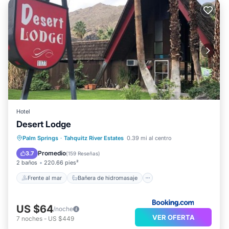
Hotel
Desert Lodge
Frente al mar
Bañera de hidromasaje
Palm Springs
·
Tahquitz River Estates
0.39 mi al centro
Aparcamiento
Piscina
Promedio
3.7
(
159 Reseñas
)
2 baños
220.66 pies²
Frente al mar
Bañera de hidromasaje
US $64
/noche
VER OFERTA
7
noches
-
US $449