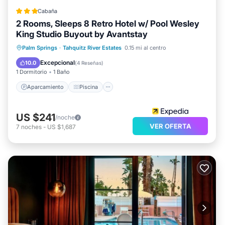
Cabaña
2 Rooms, Sleeps 8 Retro Hotel w/ Pool Wesley
King Studio Buyout by Avantstay
Aparcamiento
Piscina
Palm Springs
·
Tahquitz River Estates
0.15 mi al centro
Balcón/Terraza
Cocina
Excepcional
10.0
(
4 Reseñas
)
1 Dormitorio
1 Baño
Aparcamiento
Piscina
US $241
/noche
VER OFERTA
7
noches
-
US $1,687