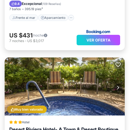
Vista al mar
Excepcional
9.4
(
109 Reseñas
)
7 baños
395.19 pies²
Frente al mar
Aparcamiento
US $431
/noche
VER OFERTA
7
noches
-
US $3,017
Muy bien valorado
Hotel
Desert Riviera Hotel- A Town & Desert Boutique