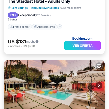
The Stardust Hotel - Adults Only
Frente al mar
Aparcamiento
Piscina
Palm Springs
·
Tahquitz River Estates
0.52 mi al centro
Vista al mar
Excepcional
9.7
(
270 Reseñas
)
5 baños
Frente al mar
Aparcamiento
US $131
/noche
VER OFERTA
7
noches
-
US $920