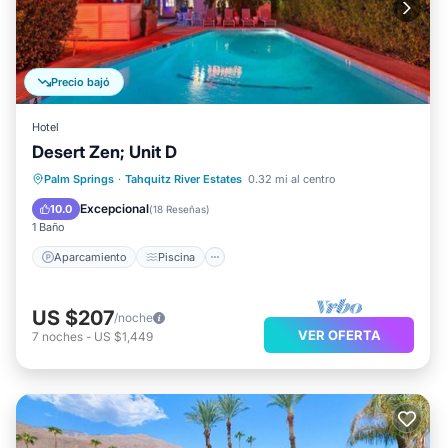
Precio bajó
Hotel
Desert Zen; Unit D
Aparcamiento
Piscina
Cocina
Palm Springs
·
Tahquitz River Estates
0.32 mi al centro
Aire acondicionado
Excepcional
10.0
(
18 Reseñas
)
1 Baño
Aparcamiento
Piscina
US $207
/noche
VER OFERTA
7
noches
-
US $1,449