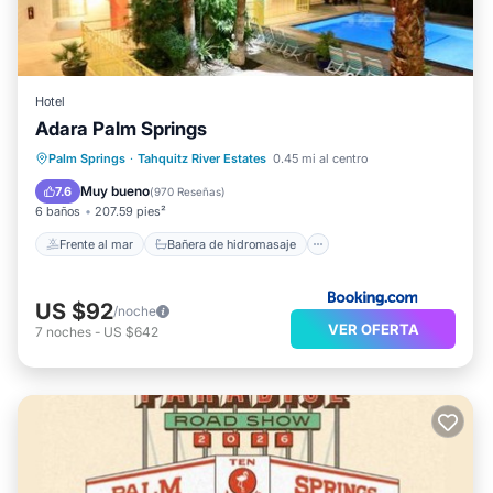
Hotel
Adara Palm Springs
Frente al mar
Bañera de hidromasaje
Palm Springs
·
Tahquitz River Estates
0.45 mi al centro
Desayuno
Aparcamiento
Muy bueno
7.6
(
970 Reseñas
)
6 baños
207.59 pies²
Frente al mar
Bañera de hidromasaje
US $92
/noche
VER OFERTA
7
noches
-
US $642