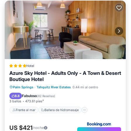
Hotel
Azure Sky Hotel - Adults Only - A Town & Desert
Boutique Hotel
Frente al mar
Bañera de hidromasaje
Palm Springs
·
Tahquitz River Estates
0.44 mi al centro
Desayuno
Aparcamiento
Fabuloso
8.8
(
82 Reseñas
)
3 baños
473.61 pies²
Frente al mar
Bañera de hidromasaje
US $421
/noche