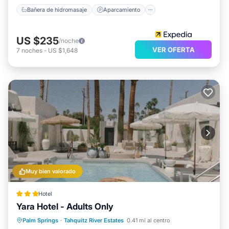
Bañera de hidromasaje
Aparcamiento
US $235
/noche
VER OFERTA
7
noches
-
US $1,648
Muy bien valorado
Hotel
Yara Hotel - Adults Only
Frente al mar
Aparcamiento
Piscina
Palm Springs
·
Tahquitz River Estates
0.41 mi al centro