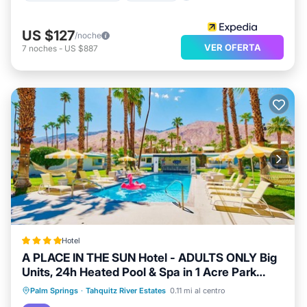
US $127
/noche
VER OFERTA
7
noches
-
US $887
Hotel
A PLACE IN THE SUN Hotel - ADULTS ONLY Big
Units, 24h Heated Pool & Spa in 1 Acre Park
Prime Location, DOG Friendly, TOP Midcentury
Frente al mar
Bañera de hidromasaje
Palm Springs
·
Tahquitz River Estates
0.11 mi al centro
Modern Boutique Hotel