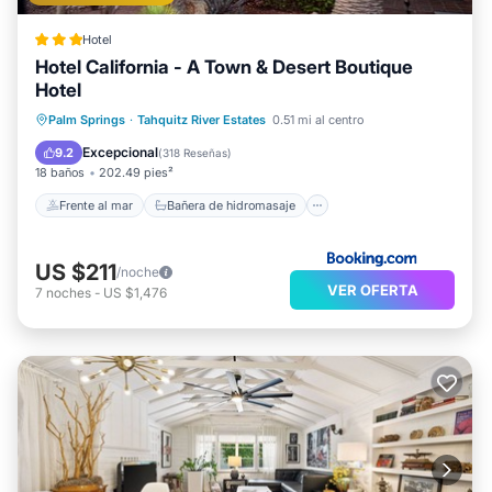
Hotel
Hotel California - A Town & Desert Boutique
Hotel
Frente al mar
Bañera de hidromasaje
Palm Springs
·
Tahquitz River Estates
0.51 mi al centro
Aparcamiento
Piscina
Excepcional
9.2
(
318 Reseñas
)
18 baños
202.49 pies²
Frente al mar
Bañera de hidromasaje
US $211
/noche
VER OFERTA
7
noches
-
US $1,476