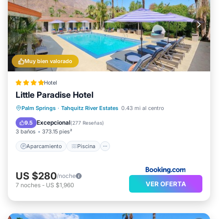
Muy bien valorado
Hotel
Little Paradise Hotel
Aparcamiento
Piscina
Palm Springs
·
Tahquitz River Estates
0.43 mi al centro
Balcón/Terraza
Aire acondicionado
Excepcional
9.5
(
277 Reseñas
)
3 baños
373.15 pies²
Aparcamiento
Piscina
US $280
/noche
VER OFERTA
7
noches
-
US $1,960