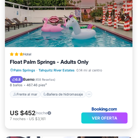
Hotel
Float Palm Springs - Adults Only
Frente al mar
Bañera de hidromasaje
Palm Springs
·
Tahquitz River Estates
0.14 mi al centro
Aparcamiento
Piscina
Bueno
6.8
(
458 Reseñas
)
8 baños
467.46 pies²
Frente al mar
Bañera de hidromasaje
US $452
/noche
VER OFERTA
7
noches
-
US $3,161