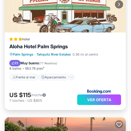
Hotel
Aloha Hotel Palm Springs
Frente al mar
Aparcamiento
Piscina
Palm Springs
·
Tahquitz River Estates
0.36 mi al centro
Vista al mar
Muy bueno
7.1
(
77 Reseñas
)
8 baños
563.76 pies²
Frente al mar
Aparcamiento
US $115
/noche
VER OFERTA
7
noches
-
US $805