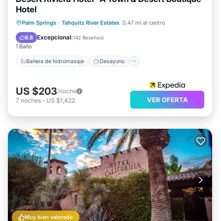
Hotel
Bañera de hidromasaje
Desayuno
Palm Springs
·
Tahquitz River Estates
0.47 mi al centro
Aparcamiento
Piscina
Excepcional
9.8
(
142 Reseñas
)
1 Baño
Bañera de hidromasaje
Desayuno
US $203
/noche
VER OFERTA
7
noches
-
US $1,422
Muy bien valorado