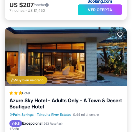
US $207
/noche
VER OFERTA
7
noches
-
US $1,450
Muy bien valorado
Hotel
Azure Sky Hotel - Adults Only - A Town & Desert
Boutique Hotel
Bañera de hidromasaje
Aparcamiento
Palm Springs
·
Tahquitz River Estates
0.44 mi al centro
Piscina
Balcón/Terraza
Excepcional
9.8
(
263 Reseñas
)
1 Baño