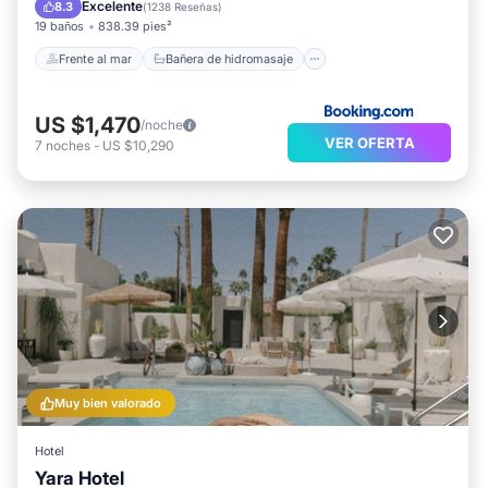
Desayuno
Aparcamiento
Excelente
8.3
(
1238 Reseñas
)
19 baños
838.39 pies²
Frente al mar
Bañera de hidromasaje
US $1,470
/noche
VER OFERTA
7
noches
-
US $10,290
Muy bien valorado
Hotel
Yara Hotel