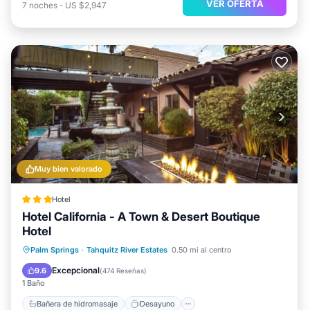
VER OFERTA
7
noches
-
US $2,947
Muy bien valorado
Hotel
Hotel California - A Town & Desert Boutique
Hotel
Bañera de hidromasaje
Desayuno
Palm Springs
·
Tahquitz River Estates
0.50 mi al centro
Aparcamiento
Piscina
Excepcional
9.6
(
474 Reseñas
)
1 Baño
Bañera de hidromasaje
Desayuno