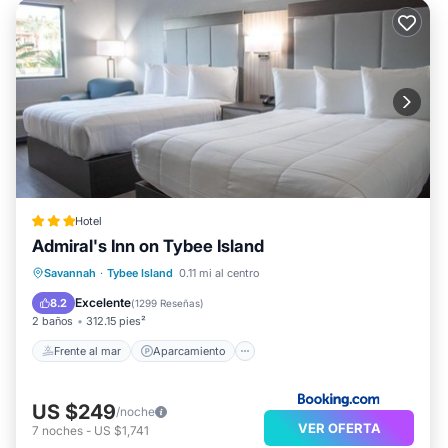
Hotel
Admiral's Inn on Tybee Island
Frente al mar
Aparcamiento
Piscina
Savannah
·
Tybee Island
0.11 mi al centro
Vista al mar
Excelente
8.2
(
1299 Reseñas
)
2 baños
312.15 pies²
Frente al mar
Aparcamiento
US $249
/noche
VER OFERTA
7
noches
-
US $1,741