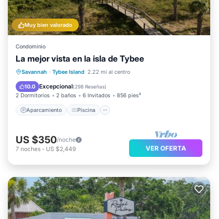
Muy bien valorado
Condominio
La mejor vista en la isla de Tybee
Aparcamiento
Piscina
Vista al mar
Savannah
·
Tybee Island
2.22 mi al centro
Balcón/Terraza
Excepcional
10.0
(
298 Reseñas
)
2 Dormitorios
2 baños
6 Invitados
856 pies²
Aparcamiento
Piscina
US $350
/noche
VER OFERTA
7
noches
-
US $2,449