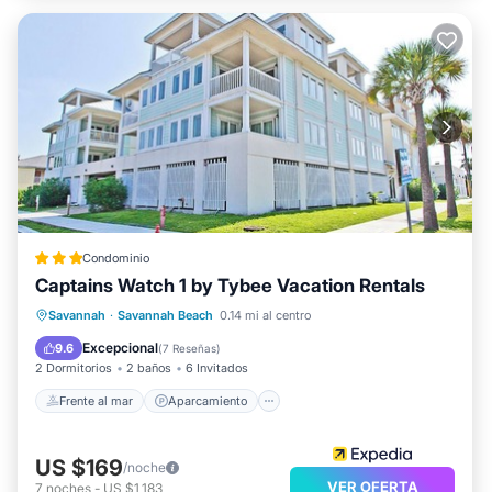
Condominio
Captains Watch 1 by Tybee Vacation Rentals
Frente al mar
Aparcamiento
Piscina
Savannah
·
Savannah Beach
0.14 mi al centro
Vista al mar
Excepcional
9.6
(
7 Reseñas
)
2 Dormitorios
2 baños
6 Invitados
Frente al mar
Aparcamiento
US $169
/noche
VER OFERTA
7
noches
-
US $1,183