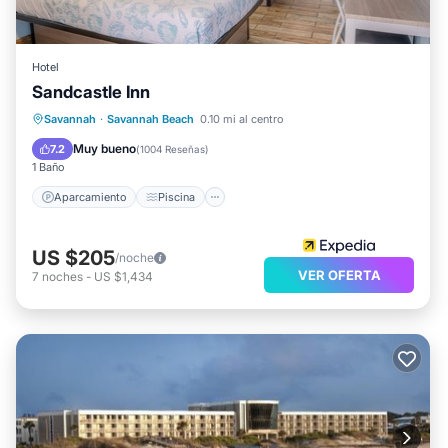
Hotel
Sandcastle Inn
Aparcamiento
Piscina
Cocina
Savannah
·
Savannah Beach
0.10 mi al centro
Aire acondicionado
Muy bueno
7.2
(
1004 Reseñas
)
1 Baño
Aparcamiento
Piscina
US $205
/noche
VER OFERTA
7
noches
-
US $1,434