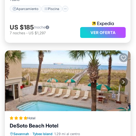
Aparcamiento
Piscina
US $185
/noche
VER OFERTA
7
noches
-
US $1,297
Hotel
DeSoto Beach Hotel
Frente al mar
Aparcamiento
Piscina
Savannah
·
Tybee Island
1.29 mi al centro