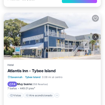
Hotel
Atlantis Inn - Tybee Island
Vistas
Aire acondicionado
Internet
Savannah
·
Tybee Island
0.08 mi al centro
Se admiten mascotas
Muy bueno
7.4
(
358 Reseñas
)
7 baños
449.01 pies²
Vistas
Aire acondicionado