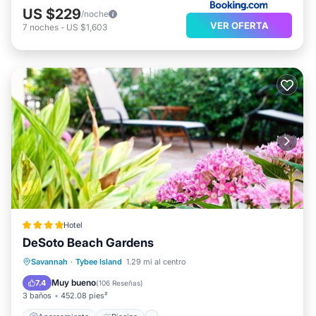
US $229
/noche
VER OFERTA
7
noches
-
US $1,603
Hotel
DeSoto Beach Gardens
Aparcamiento
Piscina
Savannah
·
Tybee Island
1.29 mi al centro
Balcón/Terraza
Vistas
Muy bueno
7.4
(
106 Reseñas
)
3 baños
452.08 pies²