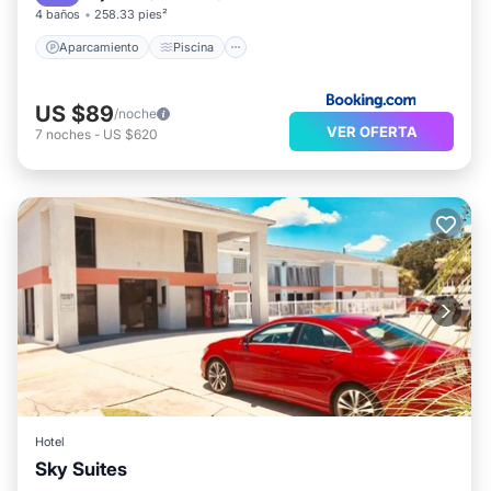
4 baños
258.33 pies²
Aparcamiento
Piscina
US $89
/noche
VER OFERTA
7
noches
-
US $620
Hotel
Sky Suites