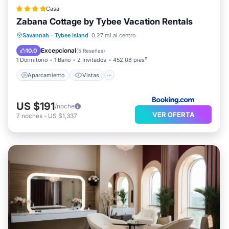
Casa
Zabana Cottage by Tybee Vacation Rentals
Aparcamiento
Vistas
Savannah
·
Tybee Island
0.27 mi al centro
Aire acondicionado
Internet
Excepcional
10.0
(
5 Reseñas
)
1 Dormitorio
1 Baño
2 Invitados
452.08 pies²
Aparcamiento
Vistas
US $191
/noche
VER OFERTA
7
noches
-
US $1,337