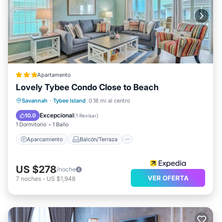
Apartamento
Lovely Tybee Condo Close to Beach
Aparcamiento
Balcón/Terraza
Savannah
·
Tybee Island
0.18 mi al centro
Cocina
Aire acondicionado
Excepcional
10.0
(
1 Revisar
)
1 Dormitorio
1 Baño
Aparcamiento
Balcón/Terraza
US $278
/noche
VER OFERTA
7
noches
-
US $1,948