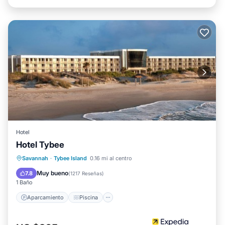
Hotel
Hotel Tybee
Aparcamiento
Piscina
Savannah
·
Tybee Island
0.16 mi al centro
Balcón/Terraza
Cocina
Muy bueno
7.8
(
1217 Reseñas
)
1 Baño
Aparcamiento
Piscina