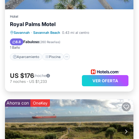
Hotel
Royal Palms Motel
Aparcamiento
Piscina
Savannah
·
Savannah Beach
0.43 mi al centro
Balcón/Terraza
Cocina
Fabuloso
8.8
(
260 Reseñas
)
1 Baño
Aparcamiento
Piscina
US $176
/noche
VER OFERTA
7
noches
-
US $1,233
Ahorra con
OneKey