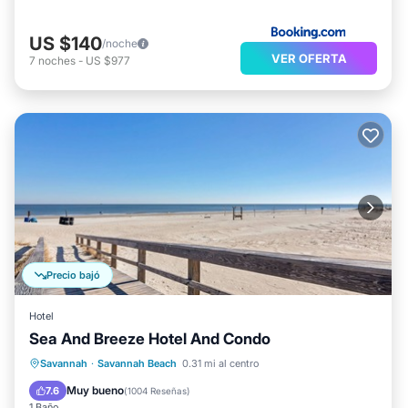
US $140
/noche
VER OFERTA
7
noches
-
US $977
Precio bajó
Hotel
Sea And Breeze Hotel And Condo
Aparcamiento
Piscina
Savannah
·
Savannah Beach
0.31 mi al centro
Balcón/Terraza
Cocina
Muy bueno
7.6
(
1004 Reseñas
)
1 Baño