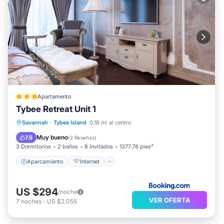
Apartamento
Tybee Retreat Unit 1
Aparcamiento
Internet
Savannah
·
Tybee Island
0.18 mi al centro
Apto para niños
Seguridad/Protección
Muy bueno
7.5
(
2 Reseñas
)
3 Dormitorios
2 baños
8 Invitados
1377.78 pies²
Aparcamiento
Internet
US $294
/noche
VER OFERTA
7
noches
-
US $2,055