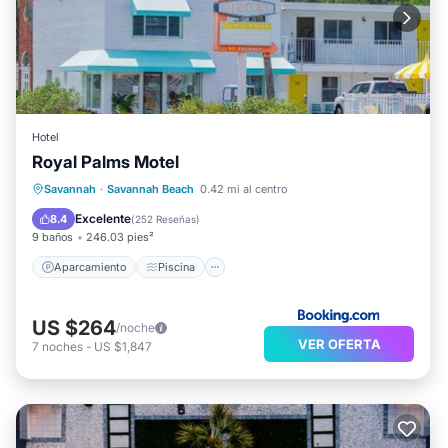
Hotel
Royal Palms Motel
Aparcamiento
Piscina
Savannah
·
Savannah Beach
0.42 mi al centro
Balcón/Terraza
Aire acondicionado
Excelente
8.4
(
252 Reseñas
)
9 baños
246.03 pies²
Aparcamiento
Piscina
US $264
/noche
VER OFERTA
7
noches
-
US $1,847