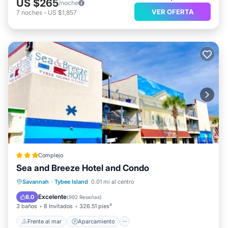
US $265
/noche
VER OFERTA
7
noches
-
US $1,857
Complejo
Sea and Breeze Hotel and Condo
Frente al mar
Aparcamiento
Piscina
Savannah
·
Tybee Island
0.01 mi al centro
Vista al mar
Excelente
8.0
(
992 Reseñas
)
3 baños
8 Invitados
326.51 pies²
Frente al mar
Aparcamiento