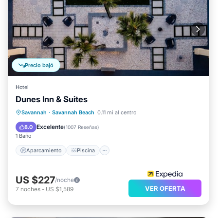
Precio bajó
Hotel
Dunes Inn & Suites
Aparcamiento
Piscina
Savannah
·
Savannah Beach
0.11 mi al centro
Balcón/Terraza
Cocina
Excelente
8.0
(
1007 Reseñas
)
1 Baño
Aparcamiento
Piscina
US $227
/noche
VER OFERTA
7
noches
-
US $1,589