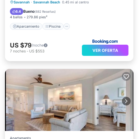
Aparcamiento
Piscina
Vistas
Savannah
·
Savannah Beach
0.45 mi al centro
Aire acondicionado
Bueno
6.4
(
682 Reseñas
)
4 baños
279.86 pies²
Aparcamiento
Piscina
US $79
/noche
VER OFERTA
7
noches
-
US $553
Apartamento