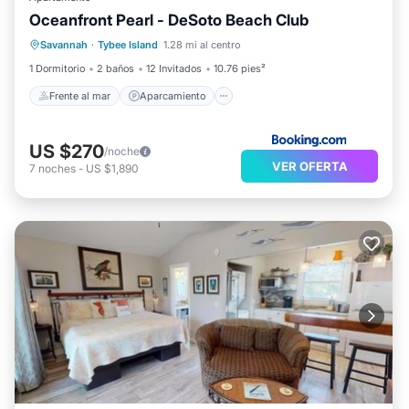
Oceanfront Pearl - DeSoto Beach Club
Frente al mar
Aparcamiento
Piscina
Savannah
·
Tybee Island
1.28 mi al centro
Vista al mar
1 Dormitorio
2 baños
12 Invitados
10.76 pies²
Frente al mar
Aparcamiento
US $270
/noche
VER OFERTA
7
noches
-
US $1,890