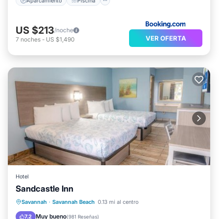
Aparcamiento
Piscina
US $213
/noche
VER OFERTA
7
noches
-
US $1,490
Hotel
Sandcastle Inn
Aparcamiento
Piscina
Savannah
·
Savannah Beach
0.13 mi al centro
Aire acondicionado
Internet
Muy bueno
7.2
(
981 Reseñas
)