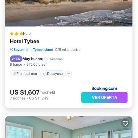
Hotel
Hotel Tybee
Frente al mar
Desayuno
Savannah
·
Tybee Island
0.15 mi al centro
Aparcamiento
Piscina
Muy bueno
7.5
(
1010 Reseñas
)
8 baños
375.66 pies²
Frente al mar
Desayuno
US $1,607
/noche
VER OFERTA
7
noches
-
US $11,249