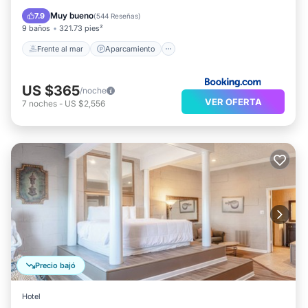
Vista al mar
Muy bueno
7.9
(
544 Reseñas
)
9 baños
321.73 pies²
Frente al mar
Aparcamiento
US $365
/noche
VER OFERTA
7
noches
-
US $2,556
Precio bajó
Hotel