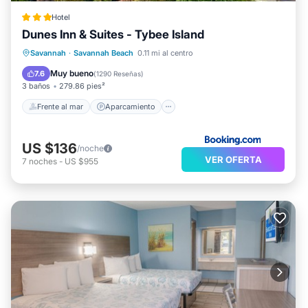
Hotel
Dunes Inn & Suites - Tybee Island
Frente al mar
Aparcamiento
Piscina
Savannah
·
Savannah Beach
0.11 mi al centro
Vista al mar
Muy bueno
7.6
(
1290 Reseñas
)
3 baños
279.86 pies²
Frente al mar
Aparcamiento
US $136
/noche
VER OFERTA
7
noches
-
US $955